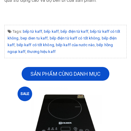
quả sử dụng cao và độ bền bỉ của sản phẩm.
Tags:
bếp từ kaff
,
bếp kaff
,
bếp điện từ kaff
,
bếp từ kaff có tốt
không
,
bep dien tu kaff
,
bếp điện từ kaff có tốt không
,
bếp điện
kaff
,
bếp kaff có tốt không
,
bếp kaff của nước nào
,
bếp hồng
ngoại kaff
,
thương hiệu kaff
SẢN PHẨM CÙNG DANH MỤC
SALE