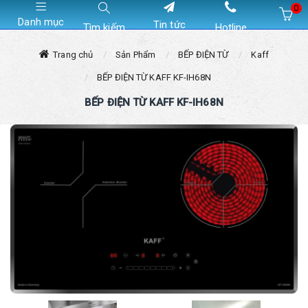
0
Danh mục
Tin tức
Tìm kiếm
Hotline
Hiện chưa có sản phẩm nào trong giỏ hàng của bạn
Trang chủ
Sản Phẩm
BẾP ĐIỆN TỪ
Kaff
BẾP ĐIỆN TỪ KAFF KF-IH68N
BẾP ĐIỆN TỪ KAFF KF-IH68N