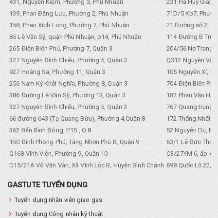
431, Nguyễn Kiệm, Phường 3, Phú Nhuận
231 Hà Huy Giáp, 
139, Phan Đăng Lưu, Phường 2, Phú Nhuận
71D/5 Kp7, Phường
158, Phan Xích Long, Phường 7, Phú Nhuận
21 Đường số 2, KP
85 Lê Văn Sỹ, quận Phú Nhuận, p14, Phú Nhuận
114 Đường B Trưng
265 Điện Biên Phủ, Phường 7, Quận 3
204/56 Nơ Trang L
327 Nguyễn Đình Chiểu, Phường 5, Quận 3
Q312 Nguyền Văn 
927 Hoàng Sa, Phường 11, Quận 3
105 Nguyền Xí, Ph
256 Nam Kỳ Khởi Nghĩa, Phường 8, Quận 3
704 Điện Biên Phũ 
386 Đường Lê Văn Sỹ, Phường 13, Quận 3
182 Phan Văn Hân,
327 Nguyễn Đình Chiểu, Phường 5, Quận 3
767 Quang trung, 
66 đường 643 (Tạ Quang Bửu), Phường 4,Quận 8
172 Thống Nhất. P
362 Bến Bình Đông, P.15 , Q.8
52 Nguyễn Du, Ph
150 Đình Phong Phú, Tăng Nhơn Phú B, Quận 9
63/1 Lê Đức Thọ, 
Q168 Vĩnh Viễn, Phường 9, Quận 10
C3/27YM 6, ấp 4, 
D15/21A Võ Văn Vân, Xã Vĩnh Lộc B, Huyện Bình Chánh
698 Quốc Lộ 22, Tổ
GASTUTE TUYỂN DỤNG
Tuyển dụng nhân viên giao gas
Tuyển dụng Công nhân kỹ thuật