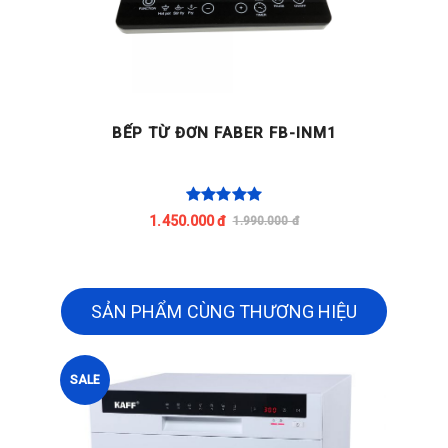
BẾP TỪ ĐƠN FABER FB-INM1
1.450.000 đ
1.990.000 đ
SẢN PHẨM CÙNG THƯƠNG HIỆU
SALE