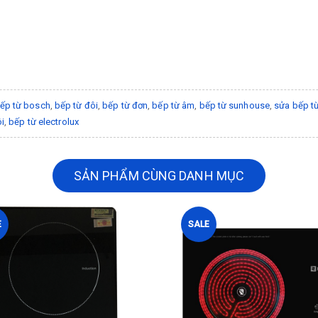
ếp từ bosch
,
bếp từ đôi
,
bếp từ đơn
,
bếp từ âm
,
bếp từ sunhouse
,
sửa bếp t
ôi
,
bếp từ electrolux
SẢN PHẨM CÙNG DANH MỤC
E
SALE