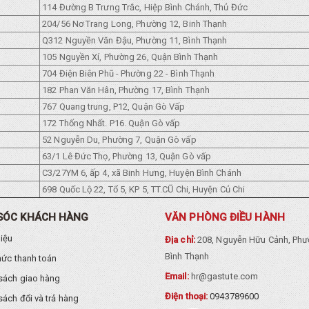
114 Đường B Trưng Trắc, Hiệp Bình Chánh, Thủ Đức
204/56 Nơ Trang Long, Phường 12, Binh Thạnh
Q312 Nguyền Văn Đậu, Phường 11, Bình Thạnh
105 Nguyền Xí, Phường 26, Quận Bình Thạnh
704 Điện Biên Phũ - Phường 22 - Bình Thạnh
182 Phan Văn Hân, Phường 17, Bình Thạnh
767 Quang trung, P12, Quận Gò Vấp
172 Thống Nhất. P16. Quận Gò vấp
52 Nguyễn Du, Phường 7, Quận Gò vấp
63/1 Lê Đức Thọ, Phường 13, Quận Gò vấp
C3/27YM 6, ấp 4, xã Binh Hưng, Huyện Bình Chánh
698 Quốc Lộ 22, Tổ 5, KP 5, TT.CŨ Chi, Huyện Củ Chi
SÓC KHÁCH HÀNG
VĂN PHÒNG ĐIỀU HÀNH
hiệu
Địa chỉ:
208, Nguyễn Hữu Cảnh, Phư
Bình Thạnh
hức thanh toán
Email:
hr@gastute.com
sách giao hàng
Điện thoại:
0943789600
sách đổi và trả hàng