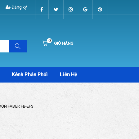
Đăng ký
0
GIỎ HÀNG
Hiện chưa có sản phẩm nào trong giỏ hàng của bạn
Kênh Phân Phối
Liên Hệ
ĐƠN FABER FB-EFS