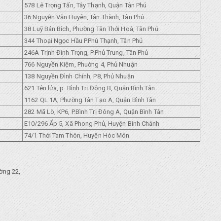
578 Lê Trọng Tấn, Tây Thạnh, Quận Tân Phú
36 Nguyễn Văn Huyên, Tân Thành, Tân Phú
38 Luỹ Bán Bích, Phường Tân Thới Hoà, Tân Phủ
344 Thoại Ngọc Hầu P.Phú Thạnh, Tân Phủ
246A Trịnh Đình Trọng, P.Phủ Trung, Tân Phủ
766 Nguyền Kiệm, Phuờng 4, Phủ Nhuận
138 Nguyền Đình Chính, P8, Phủ Nhuận
621 Tên lửa, p. Bình Trị Đông B, Quận Bình Tân
1162 QL 1A, Phường Tân Tạo A, Quận Bình Tân
282 Mã Lò, KP6, P.Bình Trị Đông A, Quận Bình Tân
E10/296 Ẩp 5, Xã Phong Phủ, Huyện Bình Chánh
74/1 Thới Tam Thôn, Huyện Hóc Môn
ờng 22,