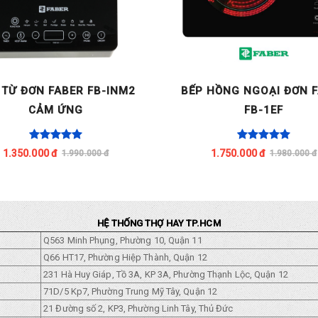
 TỪ ĐƠN FABER FB-INM2
BẾP HỒNG NGOẠI ĐƠN 
CẢM ỨNG
FB-1EF
1.350.000 đ
1.750.000 đ
1.990.000 đ
1.980.000 đ
HỆ THỐNG THỢ HAY TP.HCM
Q563 Minh Phụng, Phường 10, Quận 11
Q66 HT17, Phường Hiệp Thành, Quận 12
231 Hà Huy Giáp, Tồ 3A, KP 3A, Phường Thạnh Lộc, Quận 12
71D/5 Kp7, Phường Trung Mỹ Tây, Quận 12
21 Đường số 2, KP3, Phường Linh Tây, Thủ Đức