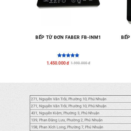
N OSAKO
BẾP TỪ ĐƠN FABER FB-INM1
BẾP
(KHÔNG
1.450.000 đ
0 đ
1.990.000 đ
271, Nguyễn Văn Trỗi, Phường 10, Phú Nhuận
271, Nguyễn Văn Trỗi, Phường 10, Phú Nhuận
431, Nguyễn Kiệm, Phường 3, Phú Nhuận
139, Phan Đăng Lưu, Phường 2, Phú Nhuận
158, Phan Xích Long, Phường 7, Phú Nhuận