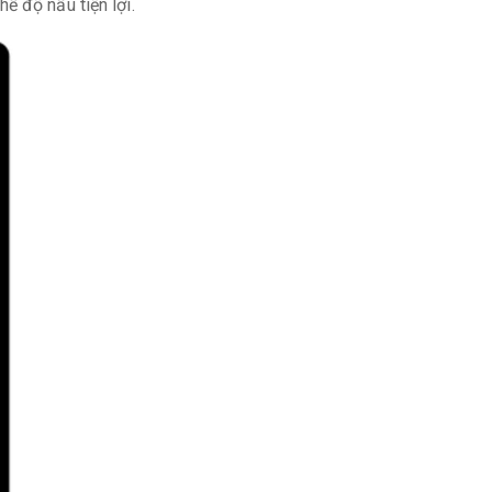
ế độ nấu tiện lợi.