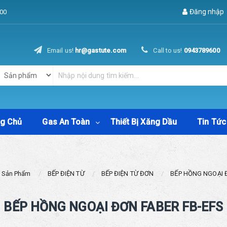
Đăng nhập
00
Email us!
hr@gastute.com
Call to us!
0943789600
ng Chủ
Gas An Toàn
Thiết Bị Xăng Dầu
Tin Tức
Sản Phẩm
BẾP ĐIỆN TỪ
BẾP ĐIỆN TỪ ĐƠN
BẾP HỒNG NGOẠI 
BẾP HỒNG NGOẠI ĐƠN FABER FB-EFS