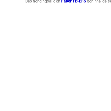
Bếp hồng ngoại đơn
Faber FB-EFS
gọn nhẹ, dễ s