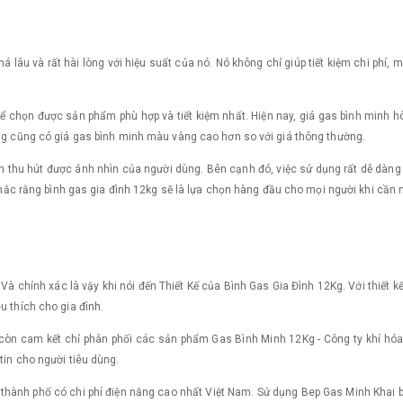
á lâu và rất hài lòng với hiệu suất của nó. Nó không chỉ giúp tiết kiệm chi phí, 
thể chọn được sản phẩm phù hợp và tiết kiệm nhất. Hiện nay, giá gas bình minh
àng cũng có giá gas bình minh màu vàng cao hơn so với giá thông thường.
uôn thu hút được ánh nhìn của người dùng. Bên cạnh đó, việc sử dụng rất dễ dàng
n chắc rằng bình gas gia đình 12kg sẽ là lựa chọn hàng đầu cho mọi người khi cầ
 Và chính xác là vậy khi nói đến Thiết Kế của Bình Gas Gia Đình 12Kg. Với thiết k
u thích cho gia đình.
i còn cam kết chỉ phân phối các sản phẩm Gas Bình Minh 12Kg - Công ty khí hó
tin cho người tiêu dùng.
hành phố có chi phí điện năng cao nhất Việt Nam. Sử dụng Bep Gas Minh Khai bin