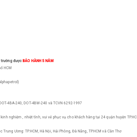
ị trường được
BẢO HÀNH 5 NĂM
phố HCM
lphapetrol)
n DOT-4BA-240, DOT-4BW-240 và TCVN 6292-1997
 kinh nghiệm , nhiệt tình, vui vẻ phục vụ cho khách hàng tại 24 quận huyện TP.H
c Trung Ương: TP.HCM, Hà Nội, Hải Phòng, Đà Nẵng, TP.HCM và Cần Thơ