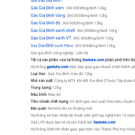
Giá Gas Gia Đình:
Gas Gia Đình xám
: 340.000đồng/binh 12kg.
Gas
Gia Đình
vàng
: 360.000đồng/binh 12kg.
Gas
Gia Đình
đỏ
: 360.000đồng/binh 12kg.
Gas
Gia Đình
xanh shell
: 360.000đồng/binh 12kg.
Gas
Gia Đình
xanh VT
: 360.000đồng/binh 12kg.
Gia Đình
Gas
xanh Petro
: 360.000đồng/binh 12kg.
Gas gia đình công nghiệp: Liên hệ.
Tất cả sản phẩm của hệ thống
Gastute.com
phân phối trên th
​Hệ thống
g
astute.com
đảm bảo giao gas nhanh nhất thành 
Loại Gas:
Gas Gia đình màu đỏ 12kg
Nhà sản xuất:
Công ty MTV Khi đốt Gia đình (Thuộc Tập đoàn A
Trọng lượng:
12kg
Màu bình:
Màu đỏ
Tiêu chuẩn chất lượng:
Vỏ bình gas sản xuất theo tiêu chuẩ
Bảo quản:
Nơi khô ráo và thoáng mát
Hệ thống sở hữu nhiều kỹ thuật viên giỏi tay nghề trên 10 năm
Gas LPG được bán lẻ và vận hành bởi
Gastute.com
Hệ thống GGN.VN nhận giao gas trên các Thành Phố trực thuộ