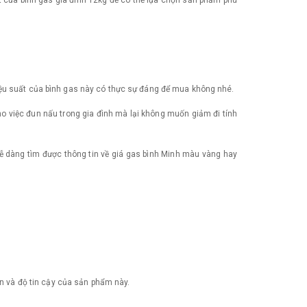
ất của bình gas gia đình 12kg để có thể lựa chọn sản phẩm phù
iệu suất của bình gas này có thực sự đáng để mua không nhé.
cho việc đun nấu trong gia đình mà lại không muốn giảm đi tính
dễ dàng tìm được thông tin về giá gas bình Minh màu vàng hay
ền và độ tin cậy của sản phẩm này.