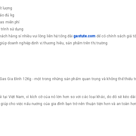
t lượng
bảo đủ kg
gas miễn phí
 trình sử dụng
ách hàng sỉ nhiều vui lòng liên hệ tổng đài
g
astute.com
để có chính sách giá tố
giúp doanh nghiệp định vị thương hiêu, sản phẩm trên thị trường
as Gia Đình 12Kg - một trong những sản phẩm quan trọng và không thể thiếu tr
 tại Việt Nam, vì kích cỡ của nó lớn hơn so với các loại khác, do đó sẽ kéo dài 
 giúp cho việc nấu nướng của gia đình bạn trở nên thuận tiện hơn và an toàn h