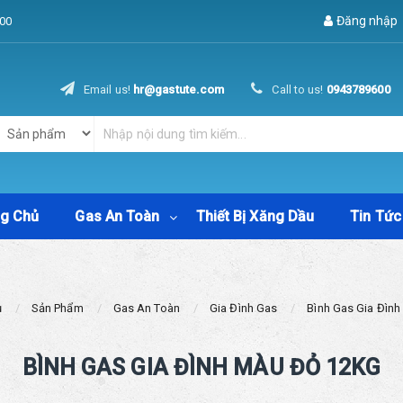
Đăng nhập
00
Email us!
hr@gastute.com
Call to us!
0943789600
ng Chủ
Gas An Toàn
Thiết Bị Xăng Dầu
Tin Tức
ủ
Sản Phẩm
Gas An Toàn
Gia Đình Gas
Bình Gas Gia Đìn
BÌNH GAS GIA ĐÌNH MÀU ĐỎ 12KG