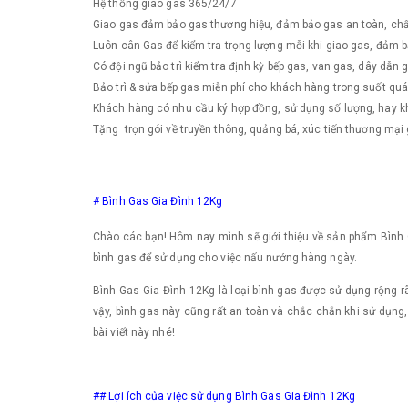
Hệ thống giao gas 365/24/7
Giao gas đảm bảo gas thương hiệu, đảm bảo gas an toàn, chấ
Luôn cân Gas để kiểm tra trọng lượng mỗi khi giao gas, đảm 
Có đội ngũ bảo trì kiểm tra định kỳ bếp gas, van gas, dây dẫn 
Bảo trì & sửa bếp gas miễn phí cho khách hàng trong suốt quá
Khách hàng có nhu cầu ký hợp đồng, sử dụng số lượng, hay kh
Tặng trọn gói về truyền thông, quảng bá, xúc tiến thương mại 
# Bình Gas Gia Đình 12Kg
Chào các bạn! Hôm nay mình sẽ giới thiệu về sản phẩm Bình G
bình gas để sử dụng cho việc nấu nướng hàng ngày.
Bình Gas Gia Đình 12Kg là loại bình gas được sử dụng rộng rãi
vậy, bình gas này cũng rất an toàn và chắc chắn khi sử dụng,
bài viết này nhé!
## Lợi ích của việc sử dụng Bình Gas Gia Đình 12Kg