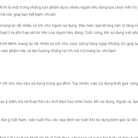
Minh là một trong những sản phẩm được nhiều người tiêu dùng lựa chọn trên thị
à còn giúp bạn tiết kiệm chi phí.
mang lại rất nhiều lợi ích cho người sử dụng. Đầu tiên, bạn không cần lo lắng v
ợp lí và phù hợp với túi tiền của người tiêu dùng. Cuối cùng, khi sử dụng sản p
 Bình Minh mang lại rất nhiều lợi ích cho cuộc sống hàng ngày. Không chỉ giúp b
ữu sản phẩm này và tận hưởng những lợi ích mà nó mang lại cho bạn!
n tốt cho nhu cầu sử dụng trong gia đình. Tuy nhiên, việc sử dụng bình gas cũ
u ý kiểm tra và thay thế các linh kiện hao mòn trước khi sử dụng. Ngoài ra, b
u dùng Việt Nam, việc tuân thủ các quy định an toàn khi sử dụng bình gas là rất