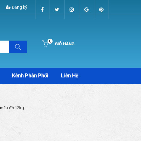
Đăng ký
0
GIỎ HÀNG
Hiện chưa có sản phẩm nào trong giỏ hàng của bạn
Kênh Phân Phối
Liên Hệ
h màu đỏ 12kg