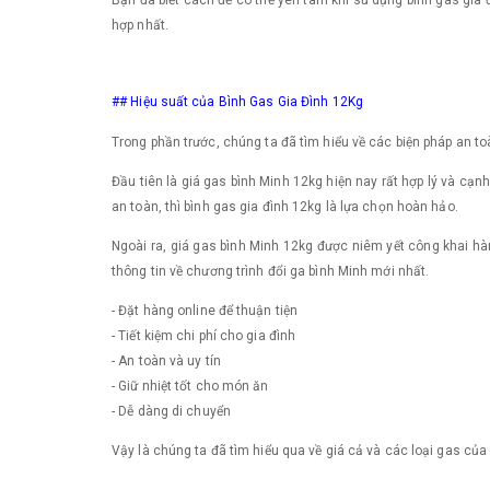
Bạn đã biết cách để có thể yên tâm khi sử dụng bình gas gia 
hợp nhất.
## Hiệu suất của Bình Gas Gia Đình 12Kg
Trong phần trước, chúng ta đã tìm hiểu về các biện pháp an 
Đầu tiên là giá gas bình Minh 12kg hiện nay rất hợp lý và cạn
an toàn, thì bình gas gia đình 12kg là lựa chọn hoàn hảo.
Ngoài ra, giá gas bình Minh 12kg được niêm yết công khai hà
thông tin về chương trình đổi ga bình Minh mới nhất.
- Đặt hàng online để thuận tiện
- Tiết kiệm chi phí cho gia đình
- An toàn và uy tín
- Giữ nhiệt tốt cho món ăn
- Dễ dàng di chuyển
Vậy là chúng ta đã tìm hiểu qua về giá cả và các loại gas của