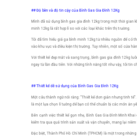
## Độ bền và độ tin cậy của Bình Gas Gia Đình 12Kg
Mình đã sử dụng bình gas gia đình 12kg trong một thời gian kh
minh 12kg là rất hợp lí so với các loại khác trên thị trường.
Tôi đã tìm hiểu giá ga bình minh 12kg từ nhiều nguồn để có 
vào khu vực và điều kiện thị trường. Tuy nhiên, một số cửa h
Với thiết kế đẹp mắt và sang trọng, bình gas gia đình 12kg l
ngay từ lần đầu tiên. Với những tính năng tốt như vậy, tôi ti
## Thiết kế dễ sử dụng của Bình Gas Gia Đình 12Kg
Một câu thành ngữ nói rằng: "Thiết kế đơn giản nhưng tinh tế".
là một lựa chọn lí tưởng để bạn có thể chuẩn bị các món ăn yê
Bên cạnh việc thiết kế gọn nhẹ, Bình Gas Gia Đình Minh Kha
kiểm tra qua quá trình sản xuất và vận chuyển, mang lại niềm 
Đặc biệt, Thành Phố Hồ Chí Minh (TPHCM) là một trong những t