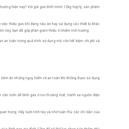
 trường hiện nay? Với giá gas bình minh 12kg hợp lý, sản phẩm
ề việc thiếu gas khi đang nấu ăn hay sử dụng các thiết bị khác
hẩm này, bạn đã góp phần giảm thiểu ô nhiễm môi trường.
ạn an toàn trong quá trình sử dụng mà còn tiết kiệm chi phí và
ng tiềm ẩn những nguy hiểm về an toàn khi không được sử dụng
ạn cần luôn để bình gas ở nơi thoáng mát, tránh xa nguồn điện
 quan trọng. Hãy luôn tỉnh táo và nhớ tuân thủ các chỉ dẫn của