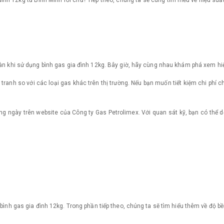
đình 12kg từ Binh Minh rồi chứ? Tiếp theo, chúng ta sẽ cùng tìm hiểu về hiệu su
toàn khi sử dụng bình gas gia đình 12kg. Bây giờ, hãy cùng nhau khám phá xem h
h tranh so với các loại gas khác trên thị trường. Nếu bạn muốn tiết kiệm chi phí 
ng ngày trên website của Công ty Gas Petrolimex. Với quan sát kỹ, bạn có thể 
 bình gas gia đình 12kg. Trong phần tiếp theo, chúng ta sẽ tìm hiểu thêm về độ b