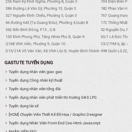
256 Nam Kỳ Khởi Nghĩa, Phường 8, Quận 3
704 Điện Biên Phũ 
386 Đường Lê Văn Sỹ, Phường 13, Quận 3
182 Phan Văn Hân,
327 Nguyễn Đình Chiểu, Phường 5, Quận 3
767 Quang trung, 
66 đường 643 (Tạ Quang Bửu), Phường 4,Quận 8
172 Thống Nhất. P
362 Bến Bình Đông, P.15 , Q.8
52 Nguyễn Du, Ph
150 Đình Phong Phú, Tăng Nhơn Phú B, Quận 9
63/1 Lê Đức Thọ, 
Q168 Vĩnh Viễn, Phường 9, Quận 10
C3/27YM 6, ấp 4, 
D15/21A Võ Văn Vân, Xã Vĩnh Lộc B, Huyện Bình Chánh
698 Quốc Lộ 22, Tổ
GASTUTE TUYỂN DỤNG
Tuyển dụng nhân viên giao gas
Tuyển dụng Công nhân kỹ thuật
Tuyển dụng nhân viên tổng đài
Tuyển dụng nhân viên phát triển thị trường GAS LPG
Tuyển dụng tài xế
[HCM] Chuyên Viên Thiết Kế Đồ Họa / Graphic Designer
Tuyển dụng Nhân Viên Front-End Css-Html-Javascript
NHÂN VIÊN SEO