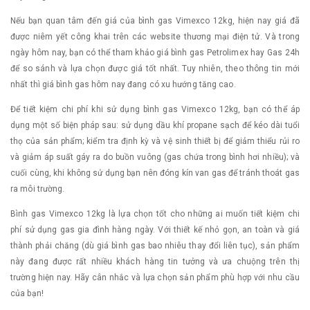
Nếu bạn quan tâm đến giá của bình gas Vimexco 12kg, hiện nay giá đã
được niêm yết công khai trên các website thương mại điện tử. Và trong
ngày hôm nay, bạn có thể tham khảo giá bình gas Petrolimex hay Gas 24h
để so sánh và lựa chọn được giá tốt nhất. Tuy nhiên, theo thông tin mới
nhất thì giá bình gas hôm nay đang có xu hướng tăng cao.
Để tiết kiệm chi phí khi sử dụng bình gas Vimexco 12kg, bạn có thể áp
dụng một số biện pháp sau: sử dụng dầu khí propane sạch để kéo dài tuổi
thọ của sản phẩm; kiểm tra định kỳ và vệ sinh thiết bị để giảm thiểu rủi ro
và giảm áp suất gáy ra do buồn vuông (gas chứa trong bình hơi nhiều); và
cuối cùng, khi không sử dụng bạn nên đóng kín van gas để tránh thoát gas
ra môi trường.
Bình gas Vimexco 12kg là lựa chọn tốt cho những ai muốn tiết kiệm chi
phí sử dụng gas gia đình hàng ngày. Với thiết kế nhỏ gọn, an toàn và giá
thành phải chăng (dù giá bình gas bao nhiêu thay đổi liên tục), sản phẩm
này đang được rất nhiều khách hàng tin tưởng và ưa chuộng trên thị
trường hiện nay. Hãy cân nhắc và lựa chọn sản phẩm phù hợp với nhu cầu
của bạn!