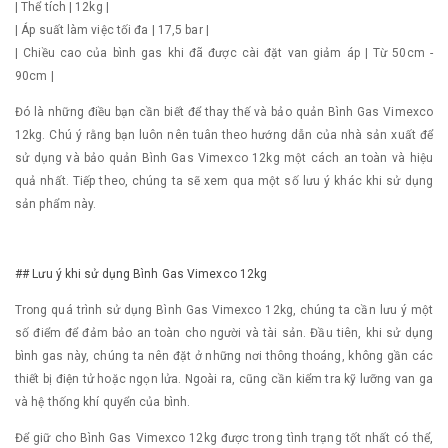
| Thể tích | 12kg |
| Áp suất làm việc tối đa | 17,5 bar |
| Chiều cao của bình gas khi đã được cài đặt van giảm áp | Từ 50cm -
90cm |
Đó là những điều bạn cần biết để thay thế và bảo quản Bình Gas Vimexco
12kg. Chú ý rằng bạn luôn nên tuân theo hướng dẫn của nhà sản xuất để
sử dụng và bảo quản Bình Gas Vimexco 12kg một cách an toàn và hiệu
quả nhất. Tiếp theo, chúng ta sẽ xem qua một số lưu ý khác khi sử dụng
sản phẩm này.
## Lưu ý khi sử dụng Bình Gas Vimexco 12kg
Trong quá trình sử dụng Bình Gas Vimexco 12kg, chúng ta cần lưu ý một
số điểm để đảm bảo an toàn cho người và tài sản. Đầu tiên, khi sử dụng
bình gas này, chúng ta nên đặt ở những nơi thông thoáng, không gần các
thiết bị điện tử hoặc ngọn lửa. Ngoài ra, cũng cần kiểm tra kỹ lưỡng van ga
và hệ thống khí quyển của bình.
Để giữ cho Bình Gas Vimexco 12kg được trong tình trạng tốt nhất có thể,