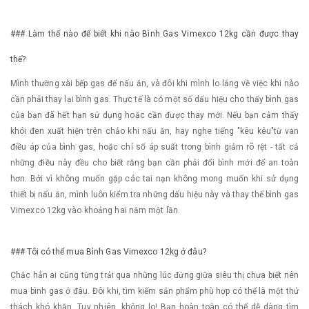
### Làm thế nào để biết khi nào Bình Gas Vimexco 12kg cần được thay
thế?
Mình thường xài bếp gas để nấu ăn, và đôi khi mình lo lắng về việc khi nào
cần phải thay lại bình gas. Thực tế là có một số dấu hiệu cho thấy bình gas
của bạn đã hết hạn sử dụng hoặc cần được thay mới. Nếu bạn cảm thấy
khói đen xuất hiện trên chảo khi nấu ăn, hay nghe tiếng "kêu kêu"từ van
điều áp của bình gas, hoặc chỉ số áp suất trong bình giảm rõ rệt - tất cả
những điều này đều cho biết rằng bạn cần phải đổi bình mới để an toàn
hơn. Bởi vì không muốn gặp các tai nạn không mong muốn khi sử dụng
thiết bị nấu ăn, mình luôn kiểm tra những dấu hiệu này và thay thế bình gas
Vimexco 12kg vào khoảng hai năm một lần.
### Tôi có thể mua Bình Gas Vimexco 12kg ở đâu?
Chắc hẳn ai cũng từng trải qua những lúc đứng giữa siêu thị chưa biết nên
mua bình gas ở đâu. Đôi khi, tìm kiếm sản phẩm phù hợp có thể là một thử
thách khó khăn. Tuy nhiên, không lo! Bạn hoàn toàn có thể dễ dàng tìm