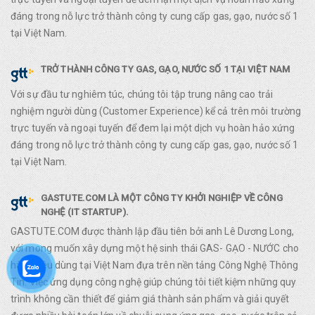
đáng trong nỗ lực trở thành công ty cung cấp gas, gạo, nước số 1
tại Việt Nam.
TRỞ THÀNH CÔNG TY GAS, GẠO, NƯỚC SỐ 1 TẠI VIỆT NAM
Với sự đầu tư nghiêm túc, chúng tôi tập trung nâng cao trải
nghiệm người dùng (Customer Experience) kể cả trên môi trường
trực tuyến và ngoại tuyến để đem lại một dịch vụ hoàn hảo xứng
đáng trong nỗ lực trở thành công ty cung cấp gas, gạo, nước số 1
tại Việt Nam.
GASTUTE.COM LÀ MỘT CÔNG TY KHỞI NGHIỆP VỀ CÔNG
NGHỆ (IT STARTUP).
GASTUTE.COM được thành lập đầu tiên bởi anh Lê Dương Long,
với mong muốn xây dựng một hệ sinh thái GAS- GẠO - NƯỚC cho
hàng tiêu dùng tại Việt Nam đựa trên nền tảng Công Nghệ Thông
Tin. Việc ứng dụng công nghệ giúp chúng tôi tiết kiệm những quy
trình không cần thiết để giảm giá thành sản phẩm và giải quyết