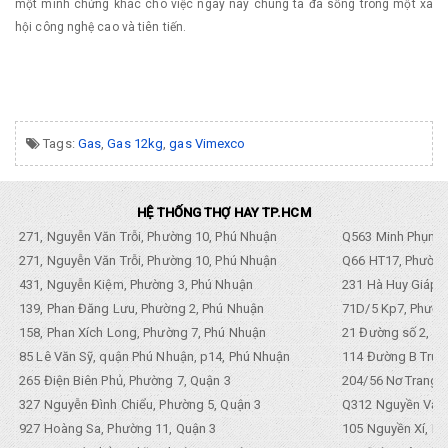
một minh chứng khác cho việc ngày nay chúng ta đã sống trong một xã
hội công nghệ cao và tiên tiến.
Tags:
Gas
,
Gas 12kg
,
gas Vimexco
HỆ THỐNG THỢ HAY TP.HCM
271, Nguyễn Văn Trỗi, Phường 10, Phú Nhuận
Q563 Minh Phụng,
271, Nguyễn Văn Trỗi, Phường 10, Phú Nhuận
Q66 HT17, Phường
431, Nguyễn Kiệm, Phường 3, Phú Nhuận
231 Hà Huy Giáp, 
139, Phan Đăng Lưu, Phường 2, Phú Nhuận
71D/5 Kp7, Phường
158, Phan Xích Long, Phường 7, Phú Nhuận
21 Đường số 2, KP
85 Lê Văn Sỹ, quận Phú Nhuận, p14, Phú Nhuận
114 Đường B Trưng
265 Điện Biên Phủ, Phường 7, Quận 3
204/56 Nơ Trang L
327 Nguyễn Đình Chiểu, Phường 5, Quận 3
Q312 Nguyền Văn 
927 Hoàng Sa, Phường 11, Quận 3
105 Nguyền Xí, Ph