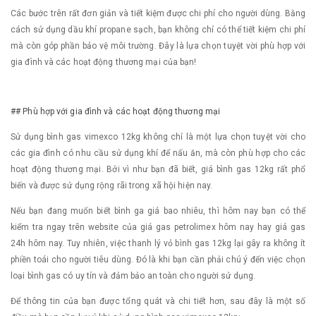
Các bước trên rất đơn giản và tiết kiệm được chi phí cho người dùng. Bằng
cách sử dụng dầu khí propane sạch, bạn không chỉ có thể tiết kiệm chi phí
mà còn góp phần bảo vệ môi trường. Đây là lựa chọn tuyệt vời phù hợp với
gia đình và các hoạt động thương mại của bạn!
## Phù hợp với gia đình và các hoạt động thương mại
Sử dụng bình gas vimexco 12kg không chỉ là một lựa chọn tuyệt vời cho
các gia đình có nhu cầu sử dụng khí để nấu ăn, mà còn phù hợp cho các
hoạt động thương mại. Bởi vì như bạn đã biết, giá bình gas 12kg rất phổ
biến và được sử dụng rộng rãi trong xã hội hiện nay.
Nếu bạn đang muốn biết bình ga giá bao nhiêu, thì hôm nay bạn có thể
kiểm tra ngay trên website của giá gas petrolimex hôm nay hay giá gas
24h hôm nay. Tuy nhiên, việc thanh lý vỏ bình gas 12kg lại gây ra không ít
phiền toái cho người tiêu dùng. Đó là khi bạn cần phải chú ý đến việc chọn
loại bình gas có uy tín và đảm bảo an toàn cho người sử dụng.
Để thông tin của bạn được tổng quát và chi tiết hơn, sau đây là một số