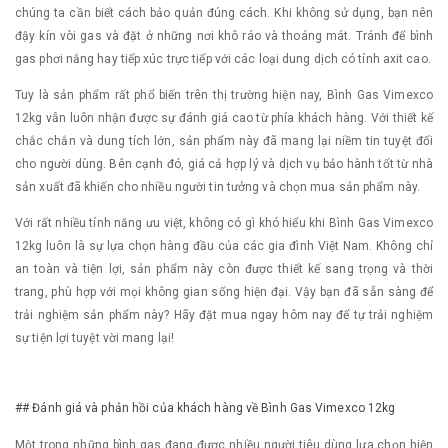
chúng ta cần biết cách bảo quản đúng cách. Khi không sử dụng, bạn nên
đậy kín vòi gas và đặt ở những nơi khô ráo và thoáng mát. Tránh để bình
gas phơi nắng hay tiếp xúc trực tiếp với các loại dung dịch có tính axit cao.
Tuy là sản phẩm rất phổ biến trên thị trường hiện nay, Bình Gas Vimexco
12kg vẫn luôn nhận được sự đánh giá cao từ phía khách hàng. Với thiết kế
chắc chắn và dung tích lớn, sản phẩm này đã mang lại niềm tin tuyệt đối
cho người dùng. Bên cạnh đó, giá cả hợp lý và dịch vụ bảo hành tốt từ nhà
sản xuất đã khiến cho nhiều người tin tưởng và chọn mua sản phẩm này.
Với rất nhiều tính năng ưu việt, không có gì khó hiểu khi Bình Gas Vimexco
12kg luôn là sự lựa chọn hàng đầu của các gia đình Việt Nam. Không chỉ
an toàn và tiện lợi, sản phẩm này còn được thiết kế sang trọng và thời
trang, phù hợp với mọi không gian sống hiện đại. Vậy bạn đã sẵn sàng để
trải nghiệm sản phẩm này? Hãy đặt mua ngay hôm nay để tự trải nghiệm
sự tiện lợi tuyệt vời mang lại!
## Đánh giá và phản hồi của khách hàng về Bình Gas Vimexco 12kg
Một trong những bình gas đang được nhiều người tiêu dùng lựa chọn hiện