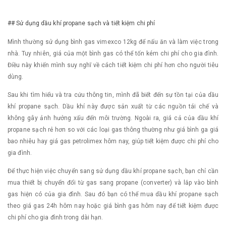
## Sử dụng dầu khí propane sạch và tiết kiệm chi phí
Mình thường sử dụng bình gas vimexco 12kg để nấu ăn và làm việc trong
nhà. Tuy nhiên, giá của một bình gas có thể tốn kém chi phí cho gia đình.
Điều này khiến mình suy nghĩ về cách tiết kiệm chi phí hơn cho người tiêu
dùng.
Sau khi tìm hiểu và tra cứu thông tin, mình đã biết đến sự tồn tại của dầu
khí propane sạch. Dầu khí này được sản xuất từ các nguồn tái chế và
không gây ảnh hưởng xấu đến môi trường. Ngoài ra, giá cả của dầu khí
propane sạch rẻ hơn so với các loại gas thông thường như giá bình ga giá
bao nhiêu hay giá gas petrolimex hôm nay, giúp tiết kiệm được chi phí cho
gia đình.
Để thực hiện việc chuyển sang sử dụng dầu khí propane sạch, bạn chỉ cần
mua thiết bị chuyển đổi từ gas sang propane (converter) và lắp vào bình
gas hiện có của gia đình. Sau đó bạn có thể mua dầu khí propane sạch
theo giá gas 24h hôm nay hoặc giá bình gas hôm nay để tiết kiệm được
chi phí cho gia đình trong dài hạn.