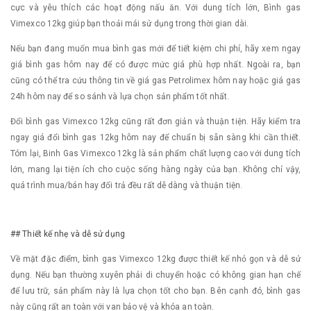
cực và yêu thích các hoạt động nấu ăn. Với dung tích lớn, Bình gas
Vimexco 12kg giúp bạn thoải mái sử dụng trong thời gian dài.
Nếu bạn đang muốn mua bình gas mới để tiết kiệm chi phí, hãy xem ngay
giá bình gas hôm nay để có được mức giá phù hợp nhất. Ngoài ra, bạn
cũng có thể tra cứu thông tin về giá gas Petrolimex hôm nay hoặc giá gas
24h hôm nay để so sánh và lựa chọn sản phẩm tốt nhất.
Đổi bình gas Vimexco 12kg cũng rất đơn giản và thuận tiện. Hãy kiểm tra
ngay giá đổi bình gas 12kg hôm nay để chuẩn bị sẵn sàng khi cần thiết.
Tóm lại, Binh Gas Vimexco 12kg là sản phẩm chất lượng cao với dung tích
lớn, mang lại tiện ích cho cuộc sống hàng ngày của bạn. Không chỉ vậy,
quá trình mua/bán hay đổi trả đều rất dễ dàng và thuận tiện.
## Thiết kế nhẹ và dễ sử dụng
Về mặt đặc điểm, bình gas Vimexco 12kg được thiết kế nhỏ gọn và dễ sử
dụng. Nếu bạn thường xuyên phải di chuyển hoặc có không gian hạn chế
để lưu trữ, sản phẩm này là lựa chọn tốt cho bạn. Bên cạnh đó, bình gas
này cũng rất an toàn với van bảo vệ và khóa an toàn.