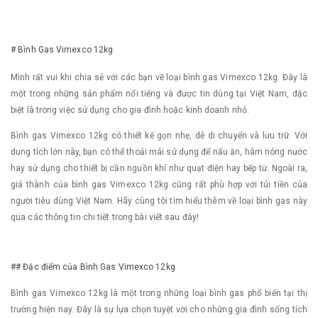
# Bình Gas Vimexco 12kg
Mình rất vui khi chia sẻ với các bạn về loại bình gas Vimexco 12kg. Đây là
một trong những sản phẩm nổi tiếng và được tin dùng tại Việt Nam, đặc
biệt là trong việc sử dụng cho gia đình hoặc kinh doanh nhỏ.
Bình gas Vimexco 12kg có thiết kế gọn nhẹ, dễ di chuyển và lưu trữ. Với
dung tích lớn này, bạn có thể thoải mái sử dụng để nấu ăn, hâm nóng nước
hay sử dụng cho thiết bị cần nguồn khí như quạt điện hay bếp từ. Ngoài ra,
giá thành của bình gas Vimexco 12kg cũng rất phù hợp với túi tiền của
người tiêu dùng Việt Nam. Hãy cùng tôi tìm hiểu thêm về loại bình gas này
qua các thông tin chi tiết trong bài viết sau đây!
## Đặc điểm của Bình Gas Vimexco 12kg
Bình gas Vimexco 12kg là một trong những loại bình gas phổ biến tại thị
trường hiện nay. Đây là sự lựa chọn tuyệt vời cho những gia đình sống tích