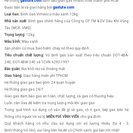
​Hệ thống
g
astute.com
đảm bảo giao gas nhanh nhất thành phố HCM
Được bán lẻ và giao hàng bởi
g
astute.com
Loại Gas:
Bình Gas Vimexco màu xanh 12kg
Nhà sản xuất:
Bình gas chính hãng của Công ty CP TM & DV Dầu Khí Vũng
Tàu (MCK: VMG)
Trọng lượng:
12kg
Màu bình:
Màu xanh
Sản phẩm có mua Bảo hiểm cháy nổ theo quy định.
Tiêu chuẩn chất lượng:
Vỏ bình gas sản xuất theo tiêu chuẩn DOT-4BA-
240, DOT-4BW-240 và TCVN 6292-1997
Bảo quản:
Nơi khô ráo và thoáng mát
Giao hàng:
Giao hàng miễn phí TPHCM
Hệ thống giao gas bao gồm 24 quận huyện
Hệ thống giao gas 24/7
Giao gas đảm bảo gas an toàn, chất lượng, và gas có thương hiệu
Luôn cân Gas để kiểm tra trọng lượng mỗi khi giao gas
Trong quá trình sử dụng có vấn đề gì về gas, rò rỉ gas, bếp gas ​bên hệ
thống cho người tới xử lý
MIỄN PHÍ VĨNH VIỂN
cho gia đình
Quý khách hàng có nhu cầu sử dụng với số lượng nhiều (từ 4 - 5
bình/tháng trở lên), vui lòng liên hệ để có Chính sách giá bán tốt nhất!