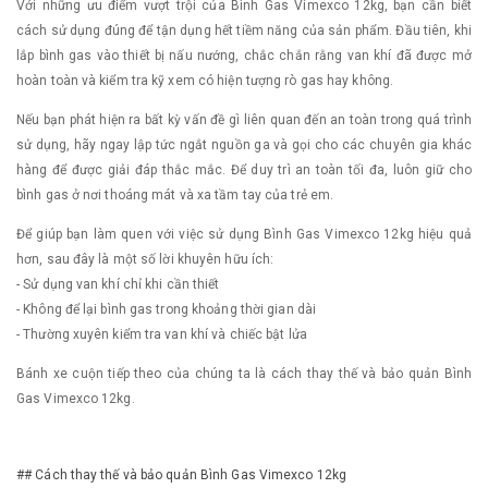
Với những ưu điểm vượt trội của Bình Gas Vimexco 12kg, bạn cần biết
cách sử dụng đúng để tận dụng hết tiềm năng của sản phẩm. Đầu tiên, khi
lắp bình gas vào thiết bị nấu nướng, chắc chắn rằng van khí đã được mở
hoàn toàn và kiểm tra kỹ xem có hiện tượng rò gas hay không.
Nếu bạn phát hiện ra bất kỳ vấn đề gì liên quan đến an toàn trong quá trình
sử dụng, hãy ngay lập tức ngắt nguồn ga và gọi cho các chuyên gia khác
hàng để được giải đáp thắc mắc. Để duy trì an toàn tối đa, luôn giữ cho
bình gas ở nơi thoáng mát và xa tầm tay của trẻ em.
Để giúp bạn làm quen với việc sử dụng Bình Gas Vimexco 12kg hiệu quả
hơn, sau đây là một số lời khuyên hữu ích:
- Sử dụng van khí chỉ khi cần thiết
- Không để lại bình gas trong khoảng thời gian dài
- Thường xuyên kiểm tra van khí và chiếc bật lửa
Bánh xe cuộn tiếp theo của chúng ta là cách thay thế và bảo quản Bình
Gas Vimexco 12kg.
## Cách thay thế và bảo quản Bình Gas Vimexco 12kg