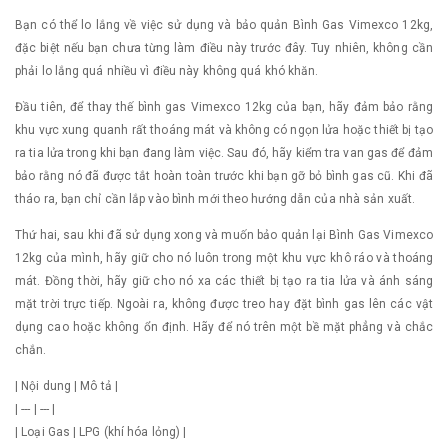
Bạn có thể lo lắng về việc sử dụng và bảo quản Bình Gas Vimexco 12kg,
đặc biệt nếu bạn chưa từng làm điều này trước đây. Tuy nhiên, không cần
phải lo lắng quá nhiều vì điều này không quá khó khăn.
Đầu tiên, để thay thế bình gas Vimexco 12kg của bạn, hãy đảm bảo rằng
khu vực xung quanh rất thoáng mát và không có ngọn lửa hoặc thiết bị tạo
ra tia lửa trong khi bạn đang làm việc. Sau đó, hãy kiểm tra van gas để đảm
bảo rằng nó đã được tắt hoàn toàn trước khi bạn gỡ bỏ bình gas cũ. Khi đã
tháo ra, bạn chỉ cần lắp vào bình mới theo hướng dẫn của nhà sản xuất.
Thứ hai, sau khi đã sử dụng xong và muốn bảo quản lại Bình Gas Vimexco
12kg của mình, hãy giữ cho nó luôn trong một khu vực khô ráo và thoáng
mát. Đồng thời, hãy giữ cho nó xa các thiết bị tạo ra tia lửa và ánh sáng
mặt trời trực tiếp. Ngoài ra, không được treo hay đặt bình gas lên các vật
dụng cao hoặc không ổn định. Hãy để nó trên một bề mặt phẳng và chắc
chắn.
| Nội dung | Mô tả |
| --- | --- |
| Loại Gas | LPG (khí hóa lỏng) |