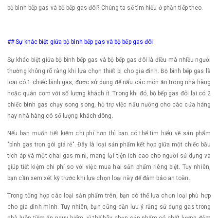
bộ bình bếp gas và bộ bếp gas đôi? Chúng ta sẽ tìm hiểu ở phần tiếp theo.
## Sự khác biệt giữa bộ bình bếp gas và bộ bếp gas đôi
Sự khác biệt giữa bộ bình bếp gas và bộ bếp gas đôi là điều mà nhiều người
thường không rõ ràng khi lựa chọn thiết bị cho gia đình. Bộ bình bếp gas là
loại có 1 chiếc bình gas, được sử dụng để nấu các món ăn trong nhà hàng
hoặc quán cơm với số lượng khách ít. Trong khi đó, bộ bếp gas đôi lại có 2
chiếc bình gas chạy song song, hỗ trợ việc nấu nướng cho các cửa hàng
hay nhà hàng có số lượng khách đông.
Nếu bạn muốn tiết kiệm chi phí hơn thì bạn có thể tìm hiểu về sản phẩm
"bình gas trọn gói giá rẻ". Đây là loại sản phẩm kết hợp giữa một chiếc bầu
tích áp và một chai gas mini, mang lại tiện ích cao cho người sử dụng và
giúp tiết kiệm chi phí so với việc mua hai sản phẩm riêng biệt. Tuy nhiên,
bạn cần xem xét kỹ trước khi lựa chọn loại này để đảm bảo an toàn.
Trong tổng hợp các loại sản phẩm trên, bạn có thể lựa chọn loại phù hợp
cho gia đình mình. Tuy nhiên, bạn cũng cần lưu ý rằng sử dụng gas trong
nhà luôn tiềm ẩn nguy hiểm, vì thế hãy chọn sản phẩm có chất lượng đảm