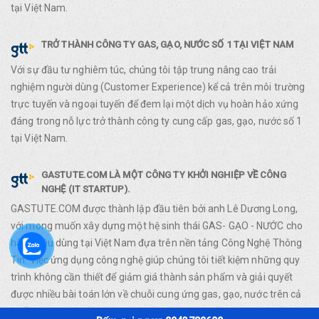
tại Việt Nam.
TRỞ THÀNH CÔNG TY GAS, GẠO, NƯỚC SỐ 1 TẠI VIỆT NAM
Với sự đầu tư nghiêm túc, chúng tôi tập trung nâng cao trải
nghiệm người dùng (Customer Experience) kể cả trên môi trường
trực tuyến và ngoại tuyến để đem lại một dịch vụ hoàn hảo xứng
đáng trong nỗ lực trở thành công ty cung cấp gas, gạo, nước số 1
tại Việt Nam.
GASTUTE.COM LÀ MỘT CÔNG TY KHỞI NGHIỆP VỀ CÔNG
NGHỆ (IT STARTUP).
GASTUTE.COM được thành lập đầu tiên bởi anh Lê Dương Long,
với mong muốn xây dựng một hệ sinh thái GAS- GẠO - NƯỚC cho
hàng tiêu dùng tại Việt Nam đựa trên nền tảng Công Nghệ Thông
Tin. Việc ứng dụng công nghệ giúp chúng tôi tiết kiệm những quy
trình không cần thiết để giảm giá thành sản phẩm và giải quyết
được nhiều bài toán lớn về chuỗi cung ứng gas, gạo, nước trên cả
nước.