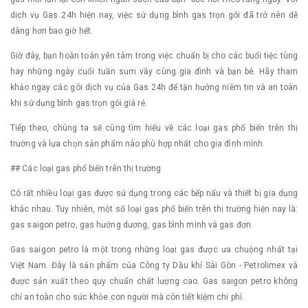
dịch vụ Gas 24h hiện nay, việc sử dụng bình gas trọn gói đã trở nên dễ
dàng hơn bao giờ hết.
Giờ đây, bạn hoàn toàn yên tâm trong việc chuẩn bị cho các buổi tiệc tùng
hay những ngày cuối tuần sum vầy cùng gia đình và bạn bè. Hãy tham
khảo ngay các gói dịch vụ của Gas 24h để tận hưởng niềm tin và an toàn
khi sử dụng bình gas trọn gói giá rẻ.
Tiếp theo, chúng ta sẽ cùng tìm hiểu về các loại gas phổ biến trên thị
trường và lựa chọn sản phẩm nào phù hợp nhất cho gia đình mình.
## Các loại gas phổ biến trên thị trường
Có rất nhiều loại gas được sử dụng trong các bếp nấu và thiết bị gia dụng
khác nhau. Tuy nhiên, một số loại gas phổ biến trên thị trường hiện nay là:
gas saigon petro, gas hướng dương, gas bình minh và gas đơn.
Gas saigon petro là một trong những loại gas được ưa chuộng nhất tại
Việt Nam. Đây là sản phẩm của Công ty Dầu khí Sài Gòn - Petrolimex và
được sản xuất theo quy chuẩn chất lượng cao. Gas saigon petro không
chỉ an toàn cho sức khỏe con người mà còn tiết kiệm chi phí.