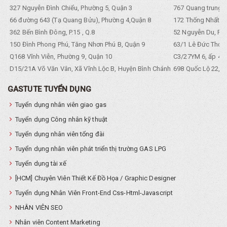
327 Nguyễn Đình Chiểu, Phường 5, Quận 3
767 Quang trung, 
66 đường 643 (Tạ Quang Bửu), Phường 4,Quận 8
172 Thống Nhất. P
362 Bến Bình Đông, P.15 , Q.8
52 Nguyễn Du, Ph
150 Đình Phong Phú, Tăng Nhơn Phú B, Quận 9
63/1 Lê Đức Thọ, 
Q168 Vĩnh Viễn, Phường 9, Quận 10
C3/27YM 6, ấp 4, 
D15/21A Võ Văn Vân, Xã Vĩnh Lộc B, Huyện Bình Chánh
698 Quốc Lộ 22, Tổ
GASTUTE TUYỂN DỤNG
Tuyển dụng nhân viên giao gas
Tuyển dụng Công nhân kỹ thuật
Tuyển dụng nhân viên tổng đài
Tuyển dụng nhân viên phát triển thị trường GAS LPG
Tuyển dụng tài xế
[HCM] Chuyên Viên Thiết Kế Đồ Họa / Graphic Designer
Tuyển dụng Nhân Viên Front-End Css-Html-Javascript
NHÂN VIÊN SEO
Nhân viên Content Marketing