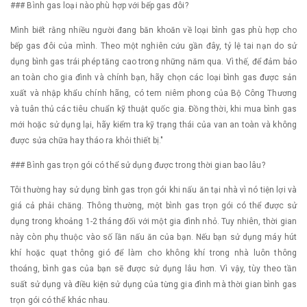
### Bình gas loại nào phù hợp với bếp gas đôi?
Mình biết rằng nhiều người đang băn khoăn về loại bình gas phù hợp cho
bếp gas đôi của mình. Theo một nghiên cứu gần đây, tỷ lệ tai nạn do sử
dụng bình gas trái phép tăng cao trong những năm qua. Vì thế, để đảm bảo
an toàn cho gia đình và chính bạn, hãy chọn các loại bình gas được sản
xuất và nhập khẩu chính hãng, có tem niêm phong của Bộ Công Thương
và tuân thủ các tiêu chuẩn kỹ thuật quốc gia. Đồng thời, khi mua bình gas
mới hoặc sử dụng lại, hãy kiểm tra kỹ trạng thái của van an toàn và không
được sửa chữa hay tháo ra khỏi thiết bị."
### Bình gas trọn gói có thể sử dụng được trong thời gian bao lâu?
Tôi thường hay sử dụng bình gas trọn gói khi nấu ăn tại nhà vì nó tiện lợi và
giá cả phải chăng. Thông thường, một bình gas trọn gói có thể được sử
dụng trong khoảng 1-2 tháng đối với một gia đình nhỏ. Tuy nhiên, thời gian
này còn phụ thuộc vào số lần nấu ăn của bạn. Nếu bạn sử dụng máy hút
khí hoặc quạt thông gió để làm cho không khí trong nhà luôn thông
thoáng, bình gas của bạn sẽ được sử dụng lâu hơn. Vì vậy, tùy theo tần
suất sử dụng và điều kiện sử dụng của từng gia đình mà thời gian bình gas
trọn gói có thể khác nhau.