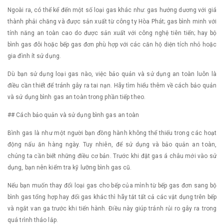
Ngoài ra, có thể kể đến một số loại gas khác như: gas hướng dương với giá
thành phải chăng và được sản xuất từ công ty Hòa Phát; gas bình minh với
tính năng an toàn cao do được sản xuất với công nghệ tiên tiến; hay bộ
bình gas đôi hoặc bếp gas đơn phù hợp với các căn hộ diện tích nhỏ hoặc
gia đình ít sử dụng.
Dù bạn sử dụng loại gas nào, việc bảo quản và sử dụng an toàn luôn là
điều cần thiết để tránh gây ra tai nạn. Hãy tìm hiểu thêm về cách bảo quản
và sử dụng bình gas an toàn trong phần tiếp theo.
## Cách bảo quản và sử dụng bình gas an toàn
Bình gas là như một người bạn đồng hành không thể thiếu trong các hoạt
động nấu ăn hàng ngày. Tuy nhiên, để sử dụng và bảo quản an toàn,
chúng ta cần biết những điều cơ bản. Trước khi đặt gas á châu mới vào sử
dụng, bạn nên kiểm tra kỹ lưỡng bình gas cũ.
Nếu bạn muốn thay đổi loại gas cho bếp của mình từ bếp gas đơn sang bộ
bình gas tổng hợp hay đổi gas khác thì hãy tắt tất cả các vật dụng trên bếp
và ngắt van ga trước khi tiến hành. Điều này giúp tránh rủi ro gây ra trong
quá trình tháo lắp.