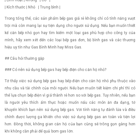
| Linh hoạt | Không | Có |
| Kích thước | Nhỏ | Trung bình |
Trong tổng thể, các sản phẩm bếp gas giá rẻ không chỉ có tính năng vượt
trội mà còn mang lại sự tiện dụng cho người sử dụng. Nếu bạn muốn thiết
kế căn bếp nhỏ gọn hay tìm kiếm một loại gas phù hợp cho công ty của
mình, hãy xem xét đến các loại bếp gas đơn, bộ bình gas và các thương
hiệu uy tín như Gas Bình Minh hay Miss Gas.
## Câu hỏi thường gặp
### Có nên sử dụng bếp gas hay bếp điện cho căn hộ nhỏ?
Tớ thấy việc sử dụng bếp gas hay bếp điện cho căn hộ nhỏ phụ thuộc vào
nhu cầu và tài chính của mỗi người. Nếu bạn muốn tiết kiệm chi phí thì có
thể lựa chọn bếp điện vì giá thành rẻ hơn so với bếp gas. Tuy nhiên, nếu bạn
là người yêu thích ẩm thực hoặc muốn nấu các món ăn đa dạng, tớ
khuyến khích bạn nên sử dụng bếp gas. Với tính năng tự đánh lửa và điều
chỉnh được lượng ga khiến cho việc sử dụng bếp gas an toàn và tiện lợi
hơn. Đồng thời, không gian căn hộ của bạn cũng sẽ trông gọn gàng hơn
khi không cần phải để quả bom gas lớn.