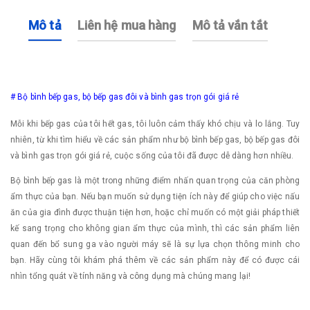
Mô tả
Liên hệ mua hàng
Mô tả vắn tắt
# Bộ bình bếp gas, bộ bếp gas đôi và bình gas trọn gói giá rẻ
Mỗi khi bếp gas của tôi hết gas, tôi luôn cảm thấy khó chịu và lo lắng. Tuy
nhiên, từ khi tìm hiểu về các sản phẩm như bộ bình bếp gas, bộ bếp gas đôi
và bình gas trọn gói giá rẻ, cuộc sống của tôi đã được dễ dàng hơn nhiều.
Bộ bình bếp gas là một trong những điểm nhấn quan trọng của căn phòng
ẩm thực của bạn. Nếu bạn muốn sử dụng tiện ích này để giúp cho việc nấu
ăn của gia đình được thuận tiện hơn, hoặc chỉ muốn có một giải pháp thiết
kế sang trọng cho không gian ẩm thực của mình, thì các sản phẩm liên
quan đến bổ sung ga vào người máy sẽ là sự lựa chọn thông minh cho
bạn. Hãy cùng tôi khám phá thêm về các sản phẩm này để có được cái
nhìn tổng quát về tính năng và công dụng mà chúng mang lại!