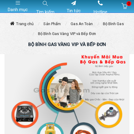
0
Danh mục
Tin tức
Tìm kiếm
Hotline
Hiện chưa có sản phẩm nào trong giỏ hàng của bạn
Trang chủ
Sản Phẩm
Gas An Toàn
Bộ Bình Gas
Bộ Bình Gas Vàng VIP và Bếp Đơn
BỘ BÌNH GAS VÀNG VIP VÀ BẾP ĐƠN