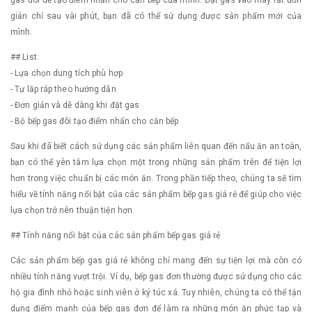
gas đôi để tạo điểm nhấn cho căn bếp của mình. Đặt gas vào máy rất đơn
giản chỉ sau vài phút, bạn đã có thể sử dụng được sản phẩm mới của
mình.
## List:
- Lựa chọn dung tích phù hợp
- Tự lắp ráp theo hướng dẫn
- Đơn giản và dễ dàng khi đặt gas
- Bộ bếp gas đôi tạo điểm nhấn cho căn bếp
Sau khi đã biết cách sử dụng các sản phẩm liên quan đến nấu ăn an toàn,
bạn có thể yên tâm lựa chọn một trong những sản phẩm trên để tiện lợi
hơn trong việc chuẩn bị các món ăn. Trong phần tiếp theo, chúng ta sẽ tìm
hiểu về tính năng nổi bật của các sản phẩm bếp gas giá rẻ để giúp cho việc
lựa chọn trở nên thuận tiện hơn.
## Tính năng nổi bật của các sản phẩm bếp gas giá rẻ
Các sản phẩm bếp gas giá rẻ không chỉ mang đến sự tiện lợi mà còn có
nhiều tính năng vượt trội. Ví dụ, bếp gas đơn thường được sử dụng cho các
hộ gia đình nhỏ hoặc sinh viên ở ký túc xá. Tuy nhiên, chúng ta có thể tận
dụng điểm mạnh của bếp gas đơn để làm ra những món ăn phức tạp và