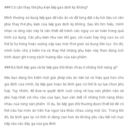
### Có cần thay thế phụ kiện bếp gas định kỳ không?
Mình thường sử dụng bếp gas để nấu ăn và đã từng đặt câu hỏi liệu có cần
phải thay thế phụ kiện của bếp gas định kỳ không. Sau khi tìm hiểu, mình
nhận ra rằng việc này là cần thiết để tránh các nguy cơ an toàn trong quá
trình sử dụng. Các phụ kiện như van khí gas, vòi nước hay ống cao su có
thể bị hư hỏng hoặc xuống cấp sau một thời gian sử dụng liên tục. Do đó,
mình luôn chú ý kiểm tra và thay thế những phụ kiện này theo đúng lịch
trình được ghi trong sách hướng dẫn của sản phẩm.
### Bộ bình bếp gas và bộ bếp gas đôi khác nhau ở những tính năng gì?
Nếu bạn đang tìm kiếm một giải pháp nấu ăn tiện lợi và hiệu quả hơn cho
gia đình của mình, bộ bếp gas hoặc bộ bình gas có thể là sự lựa chọn phù
hợp. Tuy nhiên, để đưa ra quyết định cuối cùng về loại sản phẩm nào sẽ
phù hợp nhất với nhu cầu của bạn, bạn cần biết rõ những tính năng khác
nhau của từng sản phẩm. Ví dụ, bộ bếp gas đôi thường được thiết kế để có
thể nấu hai món ăn trên hai ngọn lửa khác nhau cùng một lúc. Trong khi
đó, bộ bình gas lại có tính di động cao hơn do không yêu cầu kết nối trực
tiếp vào các dây ga của gia đình.