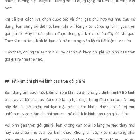
những thương hiệu được tin tưởng và sử dụng rộng rãi trên thị trường Việt
Nam.
Khi đã biết cách lựa chọn được bếp và bình gas phù hợp với nhu cầu sử
dụng, bạn cũng có thể tiết kiệm chi phí bằng việc sử dụng "bình gas trọn
gói giá rẻ". Đây là sản phẩm được đóng gói kín và chứa đầy đủ khí gas.
Thay vì mua từng bình lẻ, bạn có thể mua nguyên bộ và tiết kiệm hơn nữa.
Tiếp theo, chúng ta sẽ tìm hiểu về cách tiết kiệm chi phí với bình gas trọn
gói giá rẻ như thế nào.
## Tiết kiệm chi phí với bình gas trọn gói giá rẻ
Bạn đang tìm cách tiết kiệm chi phí khi nấu ăn cho gia đình mình? Bộ bình
bếp gas và bộ bếp gas đôi có lẽ là sự lựa chọn hàng đầu của bạn. Nhưng
hãy để tôi giới thiệu với bạn một sản phẩm khác, được coi là "vị cứu
tinh"trong việc giảm chi phí nấu ăn - đó chính là bình gas trọn gói giá rẻ.
Với bình gas trọn gói giá rẻ, bạn không cần phải lo lắng về việc thay mới
hay sửa chữa như các loại bình khác. Không chỉ vậy, việc mua từng chai
gas mỗi lần lại còn khiến ngân sách của bạn "bốc hơi"theo từng ngày. Với