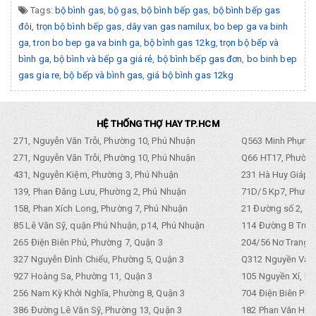
Tags:
bộ bình gas
,
bộ gas
,
bộ bình bếp gas
,
bộ bình bếp gas
đôi
,
trọn bộ bình bếp gas
,
dây van gas namilux
,
bo bep ga va binh
ga
,
tron bo bep ga va binh ga
,
bộ bình gas 12kg
,
trọn bộ bếp và
bình ga
,
bộ bình và bếp ga giá rẻ
,
bộ bình bếp gas đơn
,
bo binh bep
gas gia re
,
bộ bếp và bình gas
,
giá bộ bình gas 12kg
HỆ THỐNG THỢ HAY TP.HCM
271, Nguyễn Văn Trỗi, Phường 10, Phú Nhuận
Q563 Minh Phụng,
271, Nguyễn Văn Trỗi, Phường 10, Phú Nhuận
Q66 HT17, Phường
431, Nguyễn Kiệm, Phường 3, Phú Nhuận
231 Hà Huy Giáp, 
139, Phan Đăng Lưu, Phường 2, Phú Nhuận
71D/5 Kp7, Phường
158, Phan Xích Long, Phường 7, Phú Nhuận
21 Đường số 2, KP
85 Lê Văn Sỹ, quận Phú Nhuận, p14, Phú Nhuận
114 Đường B Trưng
265 Điện Biên Phủ, Phường 7, Quận 3
204/56 Nơ Trang L
327 Nguyễn Đình Chiểu, Phường 5, Quận 3
Q312 Nguyền Văn 
927 Hoàng Sa, Phường 11, Quận 3
105 Nguyền Xí, Ph
256 Nam Kỳ Khởi Nghĩa, Phường 8, Quận 3
704 Điện Biên Phũ 
386 Đường Lê Văn Sỹ, Phường 13, Quận 3
182 Phan Văn Hân,