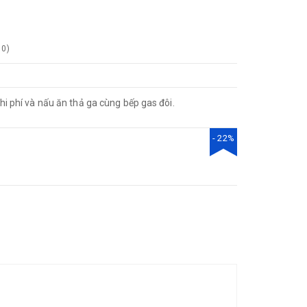
0
)
chi phí và nấu ăn thả ga cùng bếp gas đôi.
- 22%