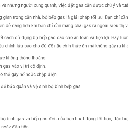
h và những người xung quanh, việc đặt gas cần được chú ý và tu
 gian trong căn nhà, bộ bếp gas là giải pháp tối ưu. Bạn chỉ cầ
ên dễ dàng hơn khi bạn chỉ cần mang chai gas ra ngoài siêu thị v
ết cách sử dụng bộ bếp gas sao cho an toàn và tiện lợi. Hãy luôn
điều chỉnh lửa sao cho đủ để nấu chín thức ăn mà không gây ra khó
ực không thông thoáng.
 gas vào vị trí cố định.
có thể gây nổ hoặc chập điện.
t để bảo quản và vệ sinh bộ bình bếp gas.
ộ bình gas và bếp gas đơn của bạn hoạt động tốt hơn, đặc biệt 
 ngày đầu tiên.