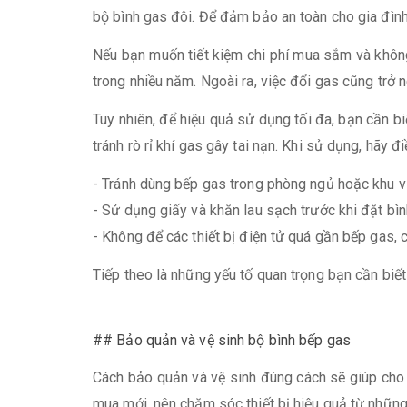
bộ bình gas đôi. Để đảm bảo an toàn cho gia đìn
Nếu bạn muốn tiết kiệm chi phí mua sắm và không
trong nhiều năm. Ngoài ra, việc đổi gas cũng trở n
Tuy nhiên, để hiệu quả sử dụng tối đa, bạn cần bi
tránh rò rỉ khí gas gây tai nạn. Khi sử dụng, hãy 
- Tránh dùng bếp gas trong phòng ngủ hoặc khu v
- Sử dụng giấy và khăn lau sạch trước khi đặt bình
- Không để các thiết bị điện tử quá gần bếp gas, 
Tiếp theo là những yếu tố quan trọng bạn cần biế
## Bảo quản và vệ sinh bộ bình bếp gas
Cách bảo quản và vệ sinh đúng cách sẽ giúp cho b
mua mới, nên chăm sóc thiết bị hiệu quả từ những