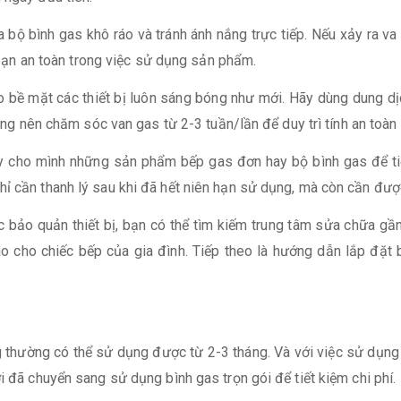
 bộ bình gas khô ráo và tránh ánh nắng trực tiếp. Nếu xảy ra va
p bạn an toàn trong việc sử dụng sản phẩm.
ho bề mặt các thiết bị luôn sáng bóng như mới. Hãy dùng dung
cũng nên chăm sóc van gas từ 2-3 tuần/lần để duy trì tính an toàn
ay cho mình những sản phẩm bếp gas đơn hay bộ bình gas để ti
hỉ cần thanh lý sau khi đã hết niên hạn sử dụng, mà còn cần đượ
 bảo quản thiết bị, bạn có thể tìm kiếm trung tâm sửa chữa gần
ao cho chiếc bếp của gia đình. Tiếp theo là hướng dẫn lắp đặt 
g thường có thể sử dụng được từ 2-3 tháng. Và với việc sử dụng
i đã chuyển sang sử dụng bình gas trọn gói để tiết kiệm chi phí.