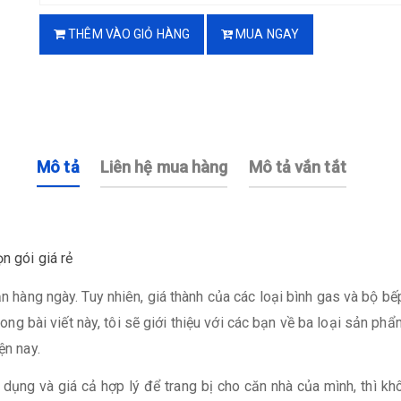
THÊM VÀO GIỎ HÀNG
MUA NGAY
Mô tả
Liên hệ mua hàng
Mô tả vắn tắt
n gói giá rẻ
 hàng ngày. Tuy nhiên, giá thành của các loại bình gas và bộ b
ong bài viết này, tôi sẽ giới thiệu với các bạn về ba loại sản ph
ện nay.
ng và giá cả hợp lý để trang bị cho căn nhà của mình, thì kh