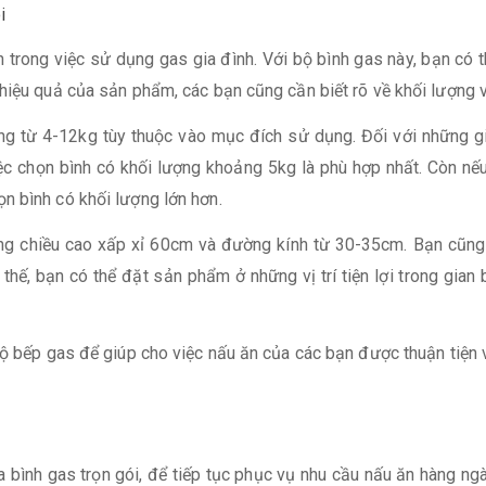
i
ến trong việc sử dụng gas gia đình. Với bộ bình gas này, bạn có 
hiệu quả của sản phẩm, các bạn cũng cần biết rõ về khối lượng v
ng từ 4-12kg tùy thuộc vào mục đích sử dụng. Đối với những g
iệc chọn bình có khối lượng khoảng 5kg là phù hợp nhất. Còn n
n bình có khối lượng lớn hơn.
ường chiều cao xấp xỉ 60cm và đường kính từ 30-35cm. Bạn cũng
 thế, bạn có thể đặt sản phẩm ở những vị trí tiện lợi trong gia
bộ bếp gas để giúp cho việc nấu ăn của các bạn được thuận tiện 
ủa bình gas trọn gói, để tiếp tục phục vụ nhu cầu nấu ăn hàng n