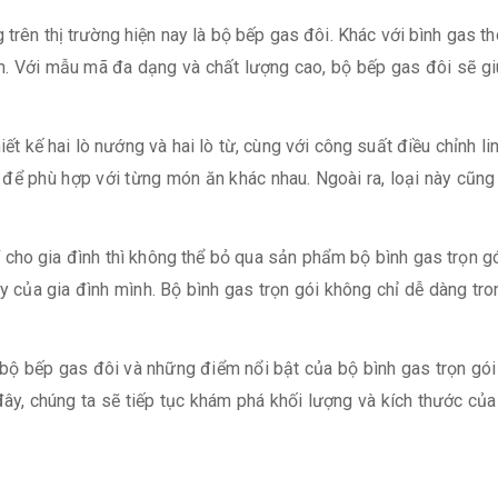
ên thị trường hiện nay là bộ bếp gas đôi. Khác với bình gas thô
ạn. Với mẫu mã đa dạng và chất lượng cao, bộ bếp gas đôi sẽ g
t kế hai lò nướng và hai lò từ, cùng với công suất điều chỉnh l
để phù hợp với từng món ăn khác nhau. Ngoài ra, loại này cũng r
í cho gia đình thì không thể bỏ qua sản phẩm bộ bình gas trọn gó
y của gia đình mình. Bộ bình gas trọn gói không chỉ dễ dàng tro
 bộ bếp gas đôi và những điểm nổi bật của bộ bình gas trọn gói 
 chúng ta sẽ tiếp tục khám phá khối lượng và kích thước của b