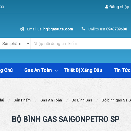
Đăng nhập
00
Email us!
hr@gastute.com
Call to us!
0943789600
ng Chủ
Gas An Toàn
Thiết Bị Xăng Dầu
Tin Tức
chủ
Sản Phẩm
Gas An Toàn
Bộ Bình Gas
Bộ bình gas Sai
BỘ BÌNH GAS SAIGONPETRO SP