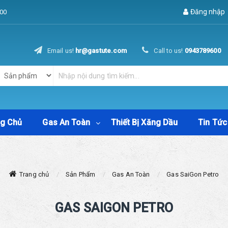
Đăng nhập
00
Email us!
hr@gastute.com
Call to us!
0943789600
ng Chủ
Gas An Toàn
Thiết Bị Xăng Dầu
Tin Tức
Trang chủ
Sản Phẩm
Gas An Toàn
Gas SaiGon Petro
GAS SAIGON PETRO