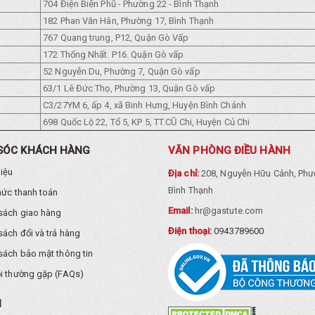
704 Điện Biên Phũ - Phường 22 - Bình Thạnh
182 Phan Văn Hân, Phường 17, Bình Thạnh
767 Quang trung, P12, Quận Gò Vấp
172 Thống Nhất. P16. Quận Gò vấp
52 Nguyễn Du, Phường 7, Quận Gò vấp
63/1 Lê Đức Thọ, Phường 13, Quận Gò vấp
C3/27YM 6, ấp 4, xã Binh Hưng, Huyện Bình Chánh
698 Quốc Lộ 22, Tổ 5, KP 5, TT.CŨ Chi, Huyện Củ Chi
SÓC KHÁCH HÀNG
VĂN PHÒNG ĐIỀU HÀNH
hiệu
Địa chỉ:
208, Nguyễn Hữu Cảnh, Phư
Bình Thạnh
hức thanh toán
Email:
hr@gastute.com
sách giao hàng
Điện thoại:
0943789600
sách đổi và trả hàng
sách bảo mật thông tin
i thường gặp (FAQs)
I