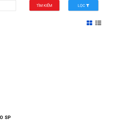
TÌM KIẾM
LỌC
O SP