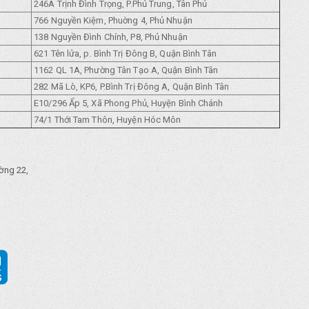
246A Trịnh Đình Trọng, P.Phủ Trung, Tân Phủ
766 Nguyền Kiệm, Phuờng 4, Phủ Nhuận
138 Nguyền Đình Chính, P8, Phủ Nhuận
621 Tên lửa, p. Bình Trị Đông B, Quận Bình Tân
1162 QL 1A, Phường Tân Tạo A, Quận Bình Tân
282 Mã Lò, KP6, P.Bình Trị Đông A, Quận Bình Tân
E10/296 Ẩp 5, Xã Phong Phủ, Huyện Bình Chánh
74/1 Thới Tam Thôn, Huyện Hóc Môn
ờng 22,