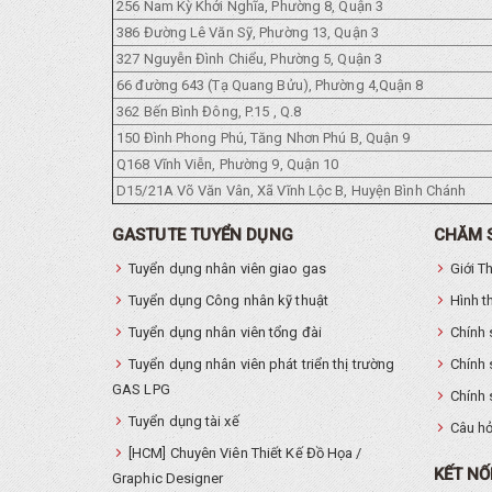
256 Nam Kỳ Khởi Nghĩa, Phường 8, Quận 3
386 Đường Lê Văn Sỹ, Phường 13, Quận 3
327 Nguyễn Đình Chiểu, Phường 5, Quận 3
66 đường 643 (Tạ Quang Bửu), Phường 4,Quận 8
362 Bến Bình Đông, P.15 , Q.8
150 Đình Phong Phú, Tăng Nhơn Phú B, Quận 9
Q168 Vĩnh Viễn, Phường 9, Quận 10
D15/21A Võ Văn Vân, Xã Vĩnh Lộc B, Huyện Bình Chánh
GASTUTE TUYỂN DỤNG
CHĂM 
Tuyển dụng nhân viên giao gas
Giới T
Tuyển dụng Công nhân kỹ thuật
Hình t
Tuyển dụng nhân viên tổng đài
Chính 
Tuyển dụng nhân viên phát triển thị trường
Chính 
GAS LPG
Chính 
Tuyển dụng tài xế
Câu hỏ
[HCM] Chuyên Viên Thiết Kế Đồ Họa /
KẾT NỐ
Graphic Designer