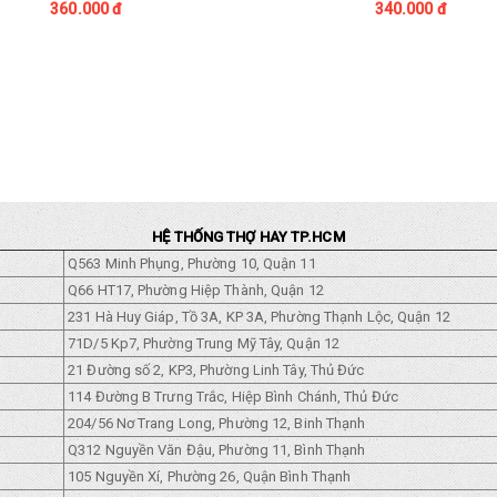
360.000 đ
340.000 đ
HỆ THỐNG THỢ HAY TP.HCM
Q563 Minh Phụng, Phường 10, Quận 11
Q66 HT17, Phường Hiệp Thành, Quận 12
231 Hà Huy Giáp, Tồ 3A, KP 3A, Phường Thạnh Lộc, Quận 12
71D/5 Kp7, Phường Trung Mỹ Tây, Quận 12
21 Đường số 2, KP3, Phường Linh Tây, Thủ Đức
114 Đường B Trưng Trắc, Hiệp Bình Chánh, Thủ Đức
204/56 Nơ Trang Long, Phường 12, Binh Thạnh
Q312 Nguyền Văn Đậu, Phường 11, Bình Thạnh
105 Nguyền Xí, Phường 26, Quận Bình Thạnh