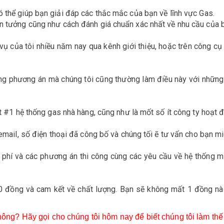
ó thể giúp bạn giải đáp các thắc mắc của bạn về lĩnh vực Gas.
n tưởng cũng như cách đánh giá chuẩn xác nhất về nhu cầu của bạ
 vụ của tôi nhiều năm nay qua kênh giới thiệu, hoặc trên công cụ
ng phương án mà chúng tôi cũng thường làm điều này với nhữn
ặt #1 hệ thống gas nhà hàng, cũng như là mốt số ít công ty hoạt đ
 email, số điện thoại đã công bố và chúng tối ẽ tư vấn cho bạn mi
nh phí và các phương án thi công cùng các yêu cầu về hệ thống
0 đồng và cam kết về chất lượng. Bạn sẽ không mất 1 đồng nào 
hông? Hãy gọi cho chúng tôi hôm nay để biết chúng tôi làm t