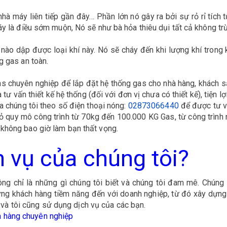
hà máy liên tiếp gần đây… Phần lớn nó gây ra bởi sự rỏ rỉ tích t
y là điều sớm muộn, Nó sẽ như bà hỏa thiêu dụi tất cả không trừ 
nào dập được loại khí này. Nó sẽ cháy đến khi lượng khí trong k
g gas an toàn.
as chuyên nghiệp để lắp đặt hệ thống gas cho nhà hàng, khách s
 tư vấn thiết kế hệ thống (đối với đơn vị chưa có thiết kế), tiện l
a chúng tôi theo số điện thoại nóng:
02873066440
để được tư v
hỏ quy mô công trình từ 70kg đến 100.000 KG Gas, từ công trình 
không bao giờ làm bạn thất vọng.
h vụ của chúng tôi?
ông chỉ là những gì chúng tôi biết và chúng tôi đam mê. Chúng 
hững khách hàng tiềm năng đến với doanh nghiệp, từ đó xây dựn
 và tôi cũng sử dụng dịch vụ của các bạn.
hà hàng chuyên nghiệp