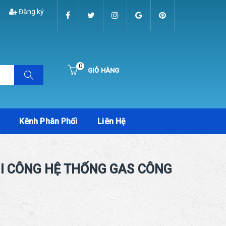
Đăng ký
0
GIỎ HÀNG
Hiện chưa có sản phẩm nào trong giỏ hàng của bạn
Kênh Phân Phối
Liên Hệ
HI CÔNG HỆ THỐNG GAS CÔNG