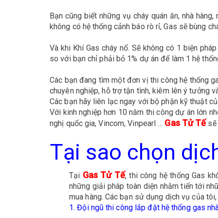
Bạn cũng biết những vụ cháy quán ăn, nhà hàng, n
không có hệ thống cảnh báo rò rỉ, Gas sẽ bùng chá
Và khi Khí Gas cháy nổ. Sẽ không có 1 biện pháp 
so với bạn chỉ phải bỏ 1% dự án để làm 1 hệ thốn
Các bạn đang tìm một đơn vị thi công hệ thống g
chuyên nghiệp, hỗ trợ tận tình, kiêm lên ý tưởng và
Các bạn hãy liên lạc ngay với bộ phận kỹ thuật củ
Với kinh nghiệp hơn 10 năm thi công dự án lớn n
Gas Tử Tế
nghị quốc gia, Vincom, Vinpearl …
sẽ 
Tại sao chọn dịc
Gas Tử Tế
Tại
, thi công hệ thống Gas kh
những giải pháp toàn diện nhằm tiến tới n
mua hàng. Các bạn sử dụng dịch vụ của tôi,
1. Đội ngũ thi công lắp đặt hệ thống gas n