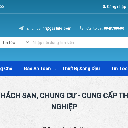
Đăng nhập
00
Email us!
hr@gastute.com
Call to us!
0943789600
ng Chủ
Gas An Toàn
Thiết Bị Xăng Dầu
Tin Tức
HÁCH SẠN, CHUNG CƯ - CUNG CẤP T
NGHIỆP