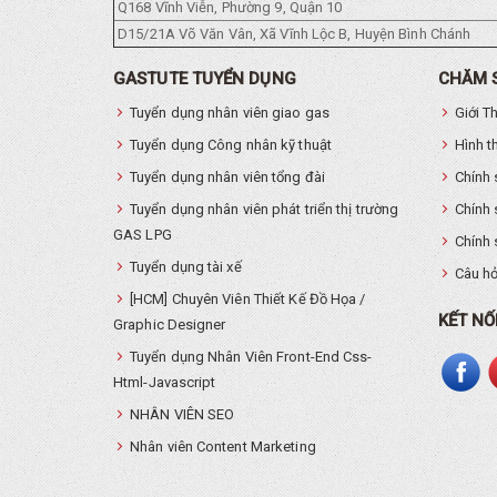
Q168 Vĩnh Viễn, Phường 9, Quận 10
D15/21A Võ Văn Vân, Xã Vĩnh Lộc B, Huyện Bình Chánh
GASTUTE TUYỂN DỤNG
CHĂM 
Tuyển dụng nhân viên giao gas
Giới T
Tuyển dụng Công nhân kỹ thuật
Hình t
Tuyển dụng nhân viên tổng đài
Chính 
Tuyển dụng nhân viên phát triển thị trường
Chính 
GAS LPG
Chính 
Tuyển dụng tài xế
Câu hỏ
[HCM] Chuyên Viên Thiết Kế Đồ Họa /
KẾT NỐ
Graphic Designer
Tuyển dụng Nhân Viên Front-End Css-
Html-Javascript
NHÂN VIÊN SEO
Nhân viên Content Marketing