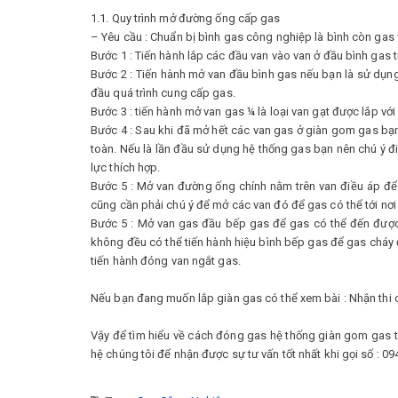
1.1. Quy trình mở đường ống cấp gas
– Yêu cầu : Chuẩn bị bình gas công nghiệp là bình còn gas 
Bước 1 : Tiến hành lắp các đầu van vào van ở đầu bình gas 
Bước 2 : Tiến hành mở van đầu bình gas nếu bạn là sử dụng
đầu quá trình cung cấp gas.
Bước 3 : tiến hành mở van gas ¼ là loại van gạt được lắp vớ
Bước 4 : Sau khi đã mở hết các van gas ở giàn gom gas bạn
toàn. Nếu là lần đầu sử dụng hệ thống gas bạn nên chú ý đ
lực thích hợp.
Bước 5 : Mở van đường ống chính nằm trên van điều áp đ
cũng cần phải chú ý để mở các van đó để gas có thể tới nơ
Bước 5 : Mở van gas đầu bếp gas để gas có thể đến được 
không đều có thể tiến hành hiệu bình bếp gas để gas cháy
tiến hành đóng van ngắt gas.
Nếu bạn đang muốn lắp giàn gas có thể xem bài : Nhận thi
Vậy để tìm hiểu về cách đóng gas hệ thống giàn gom gas th
hệ chúng tôi để nhận được sự tư vấn tốt nhất khi gọi số : 0