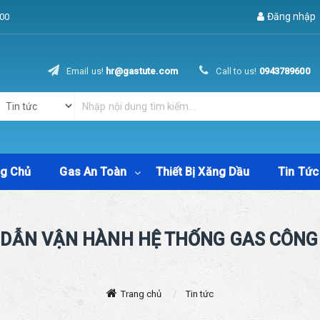
Đăng nhập
00
Email us!
hr@gastute.com
Call to us!
0943789600
ng Chủ
Gas An Toàn
Thiết Bị Xăng Dầu
Tin Tức
DẪN VẬN HÀNH HỆ THỐNG GAS CÔNG
Trang chủ
Tin tức