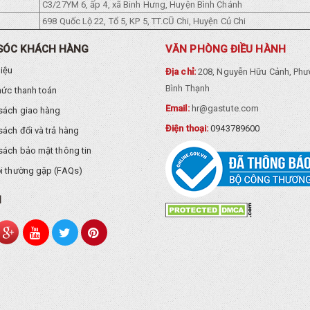
C3/27YM 6, ấp 4, xã Binh Hưng, Huyện Bình Chánh
698 Quốc Lộ 22, Tổ 5, KP 5, TT.CŨ Chi, Huyện Củ Chi
SÓC KHÁCH HÀNG
VĂN PHÒNG ĐIỀU HÀNH
hiệu
Địa chỉ:
208, Nguyễn Hữu Cảnh, Phư
Bình Thạnh
hức thanh toán
Email:
hr@gastute.com
sách giao hàng
Điện thoại:
0943789600
sách đổi và trả hàng
sách bảo mật thông tin
i thường gặp (FAQs)
I