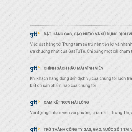
ĐẶT HÀNG GAS, GẠO, NƯỚC VÀ SỬ DỤNG DỊCH 
Việc đặt hàng tới Trung tâm sẽ trở nên tiện lợi và nha
ưa chuộng nhất của GasTuTe. Chỉ bằng một cái chạm ta
CHÍNH SÁCH HẬU MÃI VĨNH VIỄN
Khi khách hàng dùng đến dịch vụ của chúng tôi luôn t
bất cứ sản phẩm nào của chúng tôi.
CAM KẾT 100% HÀI LÒNG
Với đội ngũ nhân viên với phường châm 6T: Trung Thực
TRỞ THÀNH CÔNG TY GAS, GẠO, NƯỚC SỐ 1 TẠI 