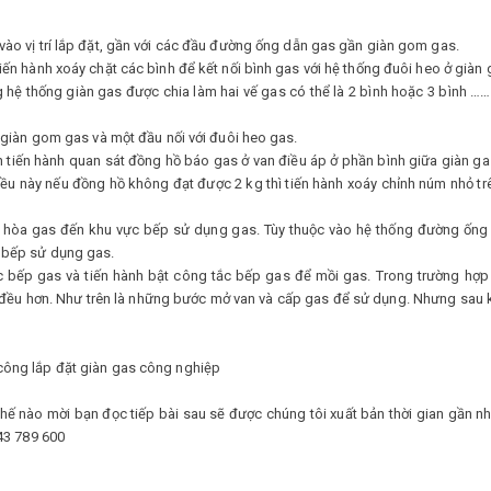
vào vị trí lắp đặt, gần với các đầu đường ống dẫn gas gần giàn gom gas.
tiến hành xoáy chặt các bình để kết nối bình gas với hệ thống đuôi heo ở già
 hệ thống giàn gas được chia làm hai vế gas có thể là 2 bình hoặc 3 bình …
i giàn gom gas và một đầu nối với đuôi heo gas.
 tiến hành quan sát đồng hồ báo gas ở van điều áp ở phần bình giữa giàn ga
iều này nếu đồng hồ không đạt được 2 kg thì tiến hành xoáy chỉnh núm nhỏ trê
ể hòa gas đến khu vực bếp sử dụng gas. Tùy thuộc vào hệ thống đường ống 
i bếp sử dụng gas.
bếp gas và tiến hành bật công tắc bếp gas để mồi gas. Trong trường hợp 
 đều hơn. Như trên là những bước mở van và cấp gas để sử dụng. Nhưng sau
 công lắp đặt giàn gas công nghiệp
ế nào mời bạn đọc tiếp bài sau sẽ được chúng tôi xuất bản thời gian gần nh
943 789 600