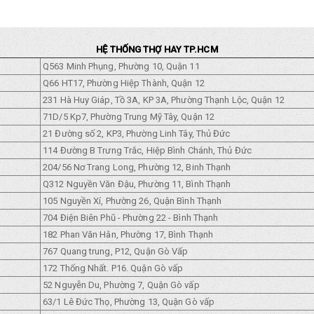
HỆ THỐNG THỢ HAY TP.HCM
Q563 Minh Phụng, Phường 10, Quận 11
Q66 HT17, Phường Hiệp Thành, Quận 12
231 Hà Huy Giáp, Tồ 3A, KP 3A, Phường Thạnh Lộc, Quận 12
71D/5 Kp7, Phường Trung Mỹ Tây, Quận 12
21 Đường số 2, KP3, Phường Linh Tây, Thủ Đức
114 Đường B Trưng Trắc, Hiệp Bình Chánh, Thủ Đức
204/56 Nơ Trang Long, Phường 12, Binh Thạnh
Q312 Nguyền Văn Đậu, Phường 11, Bình Thạnh
105 Nguyền Xí, Phường 26, Quận Bình Thạnh
704 Điện Biên Phũ - Phường 22 - Bình Thạnh
182 Phan Văn Hân, Phường 17, Bình Thạnh
767 Quang trung, P12, Quận Gò Vấp
172 Thống Nhất. P16. Quận Gò vấp
52 Nguyễn Du, Phường 7, Quận Gò vấp
63/1 Lê Đức Thọ, Phường 13, Quận Gò vấp