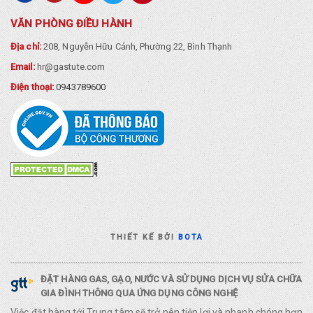
VĂN PHÒNG ĐIỀU HÀNH
Địa chỉ:
208, Nguyễn Hữu Cảnh, Phường 22, Bình Thạnh
Email:
hr@gastute.com
Điện thoại:
0943789600
THIẾT KẾ BỞI
BOTA
ĐẶT HÀNG GAS, GẠO, NƯỚC VÀ SỬ DỤNG DỊCH VỤ SỬA CHỮA
GIA ĐÌNH THÔNG QUA ỨNG DỤNG CÔNG NGHỆ
Việc đặt hàng tới Trung tâm sẽ trở nên tiện lợi và nhanh chóng hơn