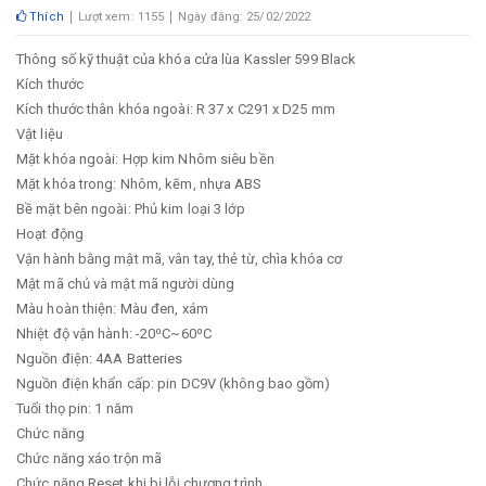
Thích
Lượt xem: 1155
Ngày đăng: 25/02/2022
Thông số kỹ thuật của khóa cửa lùa Kassler 599 Black
Kích thước
Kích thước thân khóa ngoài: R 37 x C291 x D25 mm
Vật liệu
Mặt khóa ngoài: Hợp kim Nhôm siêu bền
Mặt khóa trong: Nhôm, kẽm, nhựa ABS
Bề mặt bên ngoài: Phủ kim loại 3 lớp
Hoạt động
Vận hành bằng mật mã, vân tay, thẻ từ, chìa khóa cơ
Mật mã chủ và mật mã người dùng
Màu hoàn thiện: Màu đen, xám
Nhiệt độ vận hành: -20⁰C~60⁰C
Nguồn điện: 4AA Batteries
Nguồn điện khẩn cấp: pin DC9V (không bao gồm)
Tuổi thọ pin: 1 năm
Chức năng
Chức năng xáo trộn mã
Chức năng Reset khi bị lỗi chương trình