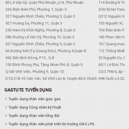
85 Lê Văn Sỹ, quận Phú Nhuận, p14, Phú Nhuận
114 Đường B Trưng
265 Điện Biên Phủ, Phường 7, Quận 3
204/56 Nơ Trang L
327 Nguyễn Đình Chiểu, Phường 5, Quận 3
Q312 Nguyền Văn 
927 Hoàng Sa, Phường 11, Quận 3
105 Nguyền Xí, Ph
256 Nam Kỳ Khởi Nghĩa, Phường 8, Quận 3
704 Điện Biên Phũ 
386 Đường Lê Văn Sỹ, Phường 13, Quận 3
182 Phan Văn Hân,
327 Nguyễn Đình Chiểu, Phường 5, Quận 3
767 Quang trung, 
66 đường 643 (Tạ Quang Bửu), Phường 4,Quận 8
172 Thống Nhất. P
362 Bến Bình Đông, P.15 , Q.8
52 Nguyễn Du, Ph
150 Đình Phong Phú, Tăng Nhơn Phú B, Quận 9
63/1 Lê Đức Thọ, 
Q168 Vĩnh Viễn, Phường 9, Quận 10
C3/27YM 6, ấp 4, 
D15/21A Võ Văn Vân, Xã Vĩnh Lộc B, Huyện Bình Chánh
698 Quốc Lộ 22, Tổ
GASTUTE TUYỂN DỤNG
Tuyển dụng nhân viên giao gas
Tuyển dụng Công nhân kỹ thuật
Tuyển dụng nhân viên tổng đài
Tuyển dụng nhân viên phát triển thị trường GAS LPG