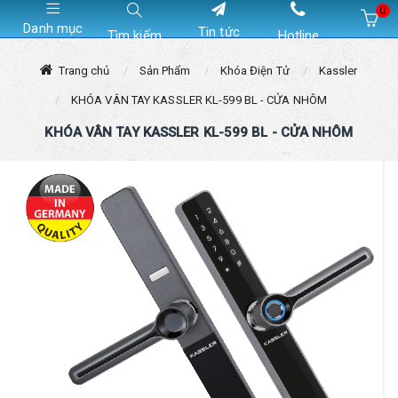
0
Danh mục
Tin tức
Tìm kiếm
Hotline
Hiện chưa có sản phẩm nào trong giỏ hàng của bạn
Trang chủ
Sản Phẩm
Khóa Điện Tử
Kassler
KHÓA VÂN TAY KASSLER KL-599 BL - CỬA NHÔM
KHÓA VÂN TAY KASSLER KL-599 BL - CỬA NHÔM