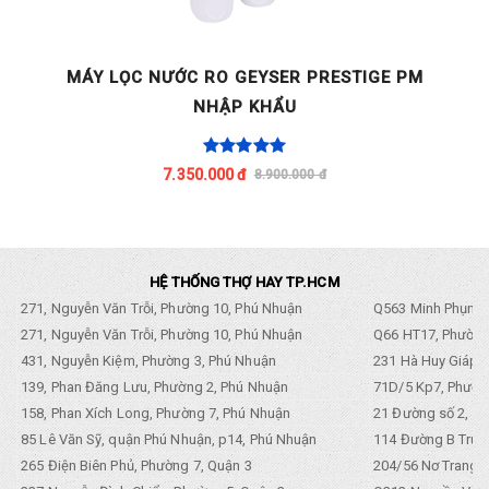
L
MÁY LỌC NƯỚC RO GEYSER PRESTIGE PM
NHẬP KHẨU
7.350.000 đ
8.900.000 đ
HỆ THỐNG THỢ HAY TP.HCM
271, Nguyễn Văn Trỗi, Phường 10, Phú Nhuận
Q563 Minh Phụng,
271, Nguyễn Văn Trỗi, Phường 10, Phú Nhuận
Q66 HT17, Phường
431, Nguyễn Kiệm, Phường 3, Phú Nhuận
231 Hà Huy Giáp, 
139, Phan Đăng Lưu, Phường 2, Phú Nhuận
71D/5 Kp7, Phường
158, Phan Xích Long, Phường 7, Phú Nhuận
21 Đường số 2, KP
85 Lê Văn Sỹ, quận Phú Nhuận, p14, Phú Nhuận
114 Đường B Trưng
265 Điện Biên Phủ, Phường 7, Quận 3
204/56 Nơ Trang L