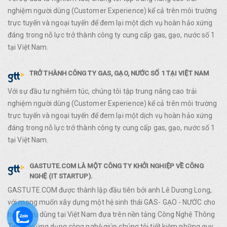
nghiệm người dùng (Customer Experience) kể cả trên môi trường
trực tuyến và ngoại tuyến để đem lại một dịch vụ hoàn hảo xứng
đáng trong nỗ lực trở thành công ty cung cấp gas, gạo, nước số 1
tại Việt Nam.
TRỞ THÀNH CÔNG TY GAS, GẠO, NƯỚC SỐ 1 TẠI VIỆT NAM
Với sự đầu tư nghiêm túc, chúng tôi tập trung nâng cao trải
nghiệm người dùng (Customer Experience) kể cả trên môi trường
trực tuyến và ngoại tuyến để đem lại một dịch vụ hoàn hảo xứng
đáng trong nỗ lực trở thành công ty cung cấp gas, gạo, nước số 1
tại Việt Nam.
GASTUTE.COM LÀ MỘT CÔNG TY KHỞI NGHIỆP VỀ CÔNG
NGHỆ (IT STARTUP).
GASTUTE.COM được thành lập đầu tiên bởi anh Lê Dương Long,
với mong muốn xây dựng một hệ sinh thái GAS- GẠO - NƯỚC cho
hàng tiêu dùng tại Việt Nam đựa trên nền tảng Công Nghệ Thông
Tin. Việc ứng dụng công nghệ giúp chúng tôi tiết kiệm những quy