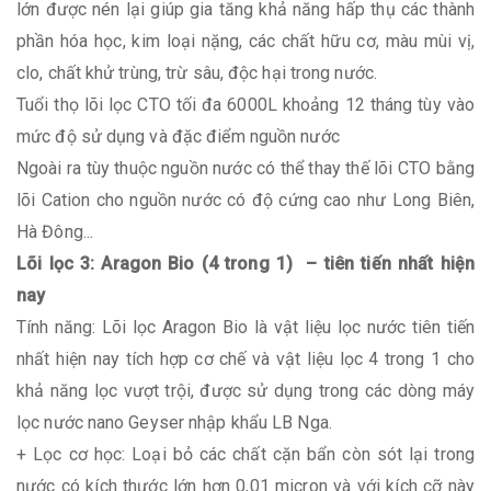
lớn được nén lại giúp gia tăng khả năng hấp thụ các thành
phần hóa học, kim loại nặng, các chất hữu cơ, màu mùi vị,
clo, chất khử trùng, trừ sâu, độc hại trong nước.
Tuổi thọ lõi lọc CTO tối đa 6000L khoảng 12 tháng tùy vào
mức độ sử dụng và đặc điểm nguồn nước
Ngoài ra tùy thuộc nguồn nước có thể thay thế lõi CTO bằng
lõi Cation cho nguồn nước có độ cứng cao như Long Biên,
Hà Đông...
Lõi lọc 3: Aragon Bio (4 trong 1) – tiên tiến nhất hiện
nay
Tính năng: Lõi lọc Aragon Bio là vật liệu lọc nước tiên tiến
nhất hiện nay tích hợp cơ chế và vật liệu lọc 4 trong 1 cho
khả năng lọc vượt trội, được sử dụng trong các dòng máy
lọc nước nano Geyser nhập khẩu LB Nga.
+ Lọc cơ học: Loại bỏ các chất cặn bẩn còn sót lại trong
nước có kích thước lớn hơn 0,01 micron và với kích cỡ này