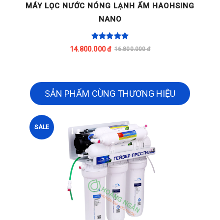
G
MÁY LỌC NƯỚC NÓNG LẠNH ẤM HAOHSING
NANO
14.800.000 đ
16.800.000 đ
SẢN PHẨM CÙNG THƯƠNG HIỆU
SALE