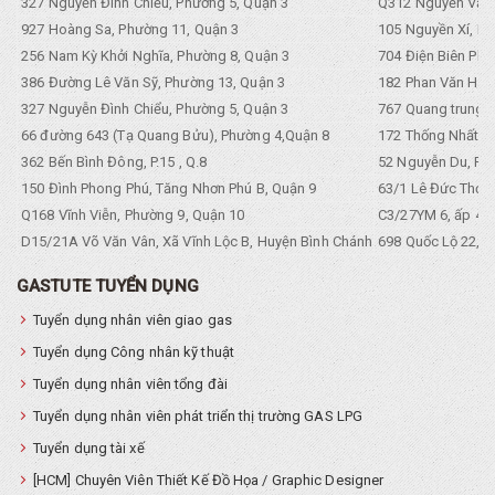
327 Nguyễn Đình Chiểu, Phường 5, Quận 3
Q312 Nguyền Văn 
927 Hoàng Sa, Phường 11, Quận 3
105 Nguyền Xí, Ph
256 Nam Kỳ Khởi Nghĩa, Phường 8, Quận 3
704 Điện Biên Phũ 
386 Đường Lê Văn Sỹ, Phường 13, Quận 3
182 Phan Văn Hân,
327 Nguyễn Đình Chiểu, Phường 5, Quận 3
767 Quang trung, 
66 đường 643 (Tạ Quang Bửu), Phường 4,Quận 8
172 Thống Nhất. P
362 Bến Bình Đông, P.15 , Q.8
52 Nguyễn Du, Ph
150 Đình Phong Phú, Tăng Nhơn Phú B, Quận 9
63/1 Lê Đức Thọ, 
Q168 Vĩnh Viễn, Phường 9, Quận 10
C3/27YM 6, ấp 4, 
D15/21A Võ Văn Vân, Xã Vĩnh Lộc B, Huyện Bình Chánh
698 Quốc Lộ 22, Tổ
GASTUTE TUYỂN DỤNG
Tuyển dụng nhân viên giao gas
Tuyển dụng Công nhân kỹ thuật
Tuyển dụng nhân viên tổng đài
Tuyển dụng nhân viên phát triển thị trường GAS LPG
Tuyển dụng tài xế
[HCM] Chuyên Viên Thiết Kế Đồ Họa / Graphic Designer