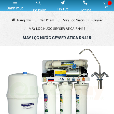
0
Danh mục
Tin tức
Tìm kiếm
Hotline
Hiện chưa có sản phẩm nào trong giỏ hàng của bạn
Trang chủ
Sản Phẩm
Máy Lọc Nước
Geyser
MÁY LỌC NƯỚC GEYSER ATICA RN415
MÁY LỌC NƯỚC GEYSER ATICA RN415