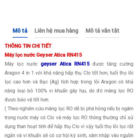
Mô tả
Liên hệ mua hàng
Mô tả vắn tắt
THÔNG TIN CHI TIẾT
Máy lọc nước Geyser Atica RN415
Máy lọc nước
geyser Atica RN415
được tăng cường
Aragon 4 in 1 với khả năng hấp thụ Clo tốt hơn, tuổi thọ lõi
lọc cao hơn và Bạc (Ag) tích hợp trong lõi Aragon có khả
năng loại bỏ 100% vi khuẩn gây hại, do đó màng lọc RO
được bảo vệ tốt hơn.​​
( Theo nghiên cứu màng lọc RO dễ bị phá hỏng nếu bị ngâm
trong nước máy có Clo và máy lọc RO thông thường chỉ sử
dụng than hoạt tính để hấp thụ Clo vì vậy tuổi thọ lõi lọc rất
ngắn và vi khuẩn sẽ có cơ hội ký sinh, xâm nhập vào nguồn