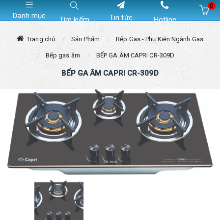
0
Danh mục
Tin tức
Tìm kiếm
Hotline
Hiện chưa có sản phẩm nào trong giỏ hàng của bạn
Trang chủ
Sản Phẩm
Bếp Gas - Phụ Kiện Ngành Gas
Bếp gas âm
BẾP GA ÂM CAPRI CR-309D
BẾP GA ÂM CAPRI CR-309D