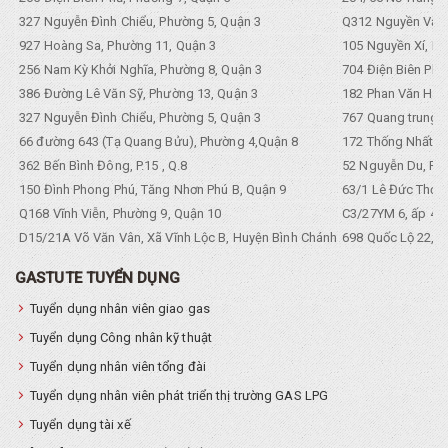
327 Nguyễn Đình Chiểu, Phường 5, Quận 3
Q312 Nguyền Văn 
927 Hoàng Sa, Phường 11, Quận 3
105 Nguyền Xí, Ph
256 Nam Kỳ Khởi Nghĩa, Phường 8, Quận 3
704 Điện Biên Phũ 
386 Đường Lê Văn Sỹ, Phường 13, Quận 3
182 Phan Văn Hân,
327 Nguyễn Đình Chiểu, Phường 5, Quận 3
767 Quang trung, 
66 đường 643 (Tạ Quang Bửu), Phường 4,Quận 8
172 Thống Nhất. P
362 Bến Bình Đông, P.15 , Q.8
52 Nguyễn Du, Ph
150 Đình Phong Phú, Tăng Nhơn Phú B, Quận 9
63/1 Lê Đức Thọ, 
Q168 Vĩnh Viễn, Phường 9, Quận 10
C3/27YM 6, ấp 4, 
D15/21A Võ Văn Vân, Xã Vĩnh Lộc B, Huyện Bình Chánh
698 Quốc Lộ 22, Tổ
GASTUTE TUYỂN DỤNG
Tuyển dụng nhân viên giao gas
Tuyển dụng Công nhân kỹ thuật
Tuyển dụng nhân viên tổng đài
Tuyển dụng nhân viên phát triển thị trường GAS LPG
Tuyển dụng tài xế