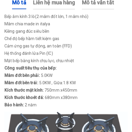
Mô tả
Liên hệ mua hàng
Mô tả vắn tắt
Bếp âm kính 3 lò(2 mâm đốt lớn, 1 mâm nhỏ)
Mâm chia made in italya
Kiềng gang đúc siêu bền
Chế độ bếp hầm tiết kiệm gas
Cảm ứng gas tự động, an toàn (FFD)
Hệ thống đánh lửa Pin (IC)
Mặt bếp bằng kính chịu lực, chịu nhiệt
Công suất tiêu thụ của bếp:
Mâm đốt bên phải:
5.0KW
Mâm đốt bên trái:
5.0KW , Giữa:1.8 KW
Kích thước mặt kính:
750mm x450mm
Kích thước khoét đá:
680mm x380mm
Bảo hành:
2 năm