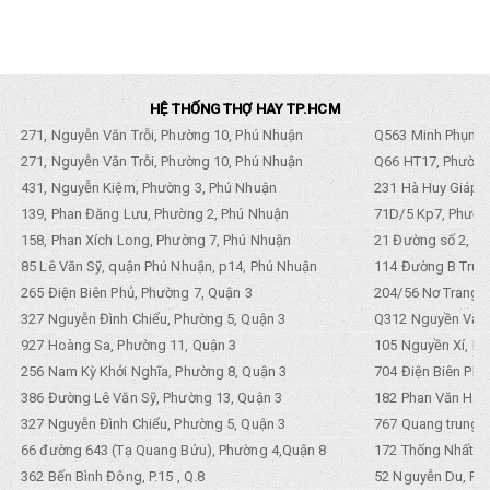
HỆ THỐNG THỢ HAY TP.HCM
271, Nguyễn Văn Trỗi, Phường 10, Phú Nhuận
Q563 Minh Phụng,
271, Nguyễn Văn Trỗi, Phường 10, Phú Nhuận
Q66 HT17, Phường
431, Nguyễn Kiệm, Phường 3, Phú Nhuận
231 Hà Huy Giáp, 
139, Phan Đăng Lưu, Phường 2, Phú Nhuận
71D/5 Kp7, Phường
158, Phan Xích Long, Phường 7, Phú Nhuận
21 Đường số 2, KP
85 Lê Văn Sỹ, quận Phú Nhuận, p14, Phú Nhuận
114 Đường B Trưng
265 Điện Biên Phủ, Phường 7, Quận 3
204/56 Nơ Trang L
327 Nguyễn Đình Chiểu, Phường 5, Quận 3
Q312 Nguyền Văn 
927 Hoàng Sa, Phường 11, Quận 3
105 Nguyền Xí, Ph
256 Nam Kỳ Khởi Nghĩa, Phường 8, Quận 3
704 Điện Biên Phũ 
386 Đường Lê Văn Sỹ, Phường 13, Quận 3
182 Phan Văn Hân,
327 Nguyễn Đình Chiểu, Phường 5, Quận 3
767 Quang trung, 
66 đường 643 (Tạ Quang Bửu), Phường 4,Quận 8
172 Thống Nhất. P
362 Bến Bình Đông, P.15 , Q.8
52 Nguyễn Du, Ph