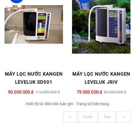
MÁY LỌC NƯỚC KANGEN
MÁY LỌC NƯỚC KANGEN
LEVELUK SD501
LEVELUK JRIV
90.000.000 đ
79.000.000 đ
112.000.000 đ
84.000.000 đ
Hiển thị từ
đến
trên
bản ghi - Trang số
trên
trang
←
Trước
Sau
→