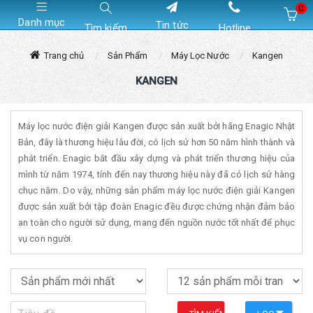
0
Danh mục
Tin tức
Tìm kiếm
Hotline
Hiện chưa có sản phẩm nào trong giỏ hàng của bạn
Trang chủ
Sản Phẩm
Máy Lọc Nước
Kangen
KANGEN
Máy lọc nước điện giải Kangen được sản xuất bởi hãng Enagic Nhật
Bản, đây là thương hiệu lâu đời, có lịch sử hơn 50 năm hình thành và
phát triển. Enagic bắt đầu xây dựng và phát triển thương hiệu của
mình từ năm 1974, tính đến nay thương hiệu này đã có lịch sử hàng
chục năm. Do vậy, những sản phẩm máy lọc nước điện giải Kangen
được sản xuất bởi tập đoàn Enagic đều được chứng nhận đảm bảo
an toàn cho người sử dụng, mang đến nguồn nước tốt nhất để phục
vụ con người.