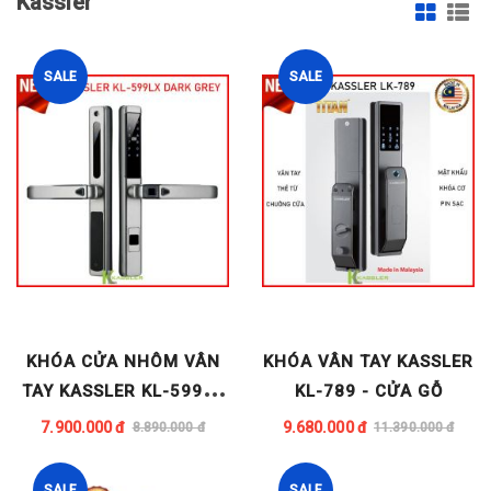
Kassler
SALE
SALE
KHÓA CỬA NHÔM VÂN
KHÓA VÂN TAY KASSLER
TAY KASSLER KL-599LX
KL-789 - CỬA GỖ
DARK GREY - CHỐNG
7.900.000 đ
9.680.000 đ
8.890.000 đ
11.390.000 đ
NƯỚC
SALE
SALE