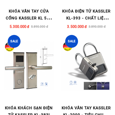
KHÓA VÂN TAY CỬA
KHÓA ĐIỆN TỬ KASSLER
CỔNG KASSLER KL 579
KL-393 - CHẤT LIỆU
(TẶNG BỘ VỎ CHỐNG
TITAN SIÊU BỀN - KHÓA
5.300.000 đ
3.500.000 đ
5.890.000 đ
3.890.000 đ
NƯỚC)
KHÁCH SẠN
SALE
SALE
KHÓA KHÁCH SẠN ĐIỆN
KHÓA VÂN TAY KASSLER
TỬ KASSLER KL-383I
KL-2000 - TIÊU CHUẨN