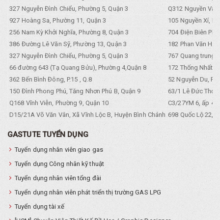
327 Nguyễn Đình Chiểu, Phường 5, Quận 3
Q312 Nguyền Văn 
927 Hoàng Sa, Phường 11, Quận 3
105 Nguyền Xí, Ph
256 Nam Kỳ Khởi Nghĩa, Phường 8, Quận 3
704 Điện Biên Phũ 
386 Đường Lê Văn Sỹ, Phường 13, Quận 3
182 Phan Văn Hân,
327 Nguyễn Đình Chiểu, Phường 5, Quận 3
767 Quang trung, 
66 đường 643 (Tạ Quang Bửu), Phường 4,Quận 8
172 Thống Nhất. P
362 Bến Bình Đông, P.15 , Q.8
52 Nguyễn Du, Ph
150 Đình Phong Phú, Tăng Nhơn Phú B, Quận 9
63/1 Lê Đức Thọ, 
Q168 Vĩnh Viễn, Phường 9, Quận 10
C3/27YM 6, ấp 4, 
D15/21A Võ Văn Vân, Xã Vĩnh Lộc B, Huyện Bình Chánh
698 Quốc Lộ 22, Tổ
GASTUTE TUYỂN DỤNG
Tuyển dụng nhân viên giao gas
Tuyển dụng Công nhân kỹ thuật
Tuyển dụng nhân viên tổng đài
Tuyển dụng nhân viên phát triển thị trường GAS LPG
Tuyển dụng tài xế