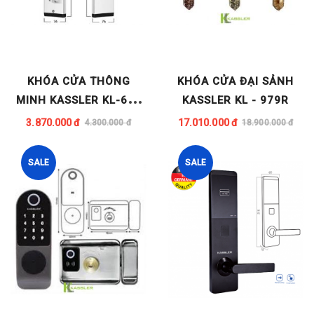
KHÓA CỬA THÔNG
KHÓA CỬA ĐẠI SẢNH
MINH KASSLER KL-667
KASSLER KL - 979R
SILVER
3.870.000 đ
17.010.000 đ
4.300.000 đ
18.900.000 đ
SALE
SALE