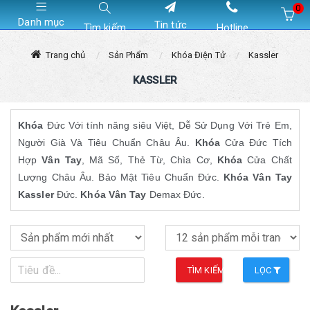
0
Danh mục
Tin tức
Tìm kiếm
Hotline
Hiện chưa có sản phẩm nào trong giỏ hàng của bạn
Trang chủ
Sản Phẩm
Khóa Điện Tử
Kassler
KASSLER
Khóa
Đức Với tính năng siêu Việt, Dễ Sử Dụng Với Trẻ Em,
Người Già Và Tiêu Chuẩn Châu Âu.
Khóa
Cửa Đức Tích
Hợp
Vân Tay
, Mã Số, Thẻ Từ, Chìa Cơ,
Khóa
Cửa Chất
Lượng Châu Âu. Bảo Mật Tiêu Chuẩn Đức.
Khóa Vân Tay
Kassler
Đức.
Khóa Vân Tay
Demax Đức.
TÌM KIẾM
LỌC