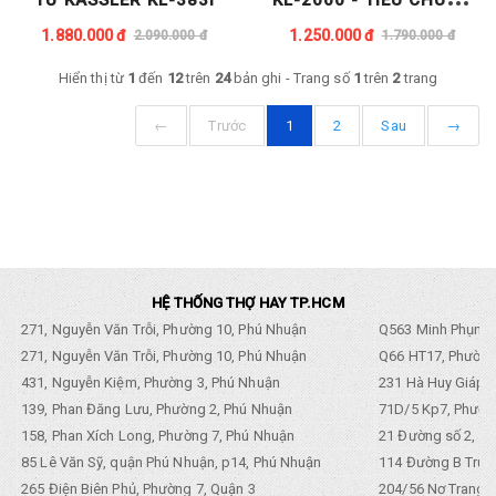
CHỐNG NƯỚC
1.880.000 đ
1.250.000 đ
2.090.000 đ
1.790.000 đ
Hiển thị từ
1
đến
12
trên
24
bản ghi - Trang số
1
trên
2
trang
←
Trước
1
2
Sau
→
HỆ THỐNG THỢ HAY TP.HCM
271, Nguyễn Văn Trỗi, Phường 10, Phú Nhuận
Q563 Minh Phụng,
271, Nguyễn Văn Trỗi, Phường 10, Phú Nhuận
Q66 HT17, Phường
431, Nguyễn Kiệm, Phường 3, Phú Nhuận
231 Hà Huy Giáp, 
139, Phan Đăng Lưu, Phường 2, Phú Nhuận
71D/5 Kp7, Phường
158, Phan Xích Long, Phường 7, Phú Nhuận
21 Đường số 2, KP
85 Lê Văn Sỹ, quận Phú Nhuận, p14, Phú Nhuận
114 Đường B Trưng
265 Điện Biên Phủ, Phường 7, Quận 3
204/56 Nơ Trang L