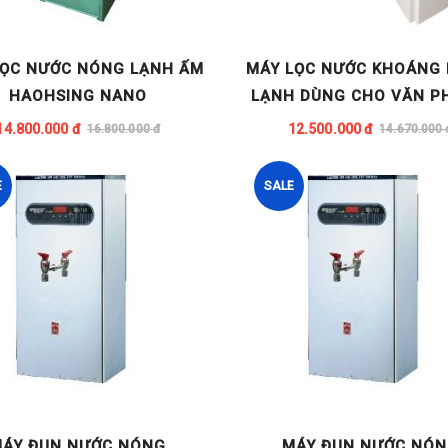
LỌC NƯỚC NÓNG LẠNH ẤM
MÁY LỌC NƯỚC KHOÁNG
HAOHSING NANO
LẠNH DÙNG CHO VĂN P
CÔNG SỞ HM 290 NA
14.800.000 đ
12.500.000 đ
16.800.000 đ
14.670.000 
E
SALE
ÁY ĐUN NƯỚC NÓNG
MÁY ĐUN NƯỚC NÓ