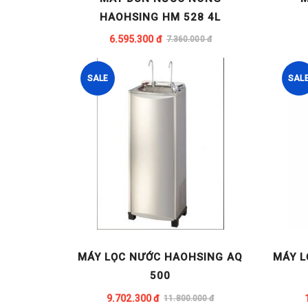
HAOHSING HM 528 4L
6.595.300 đ
7.360.000 đ
SALE
SAL
MÁY LỌC NƯỚC HAOHSING AQ
MÁY L
500
9.702.300 đ
11.800.000 đ