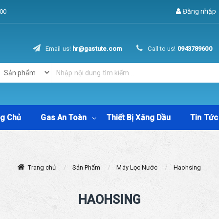
Đăng nhập
00
Email us!
hr@gastute.com
Call to us!
0943789600
ng Chủ
Gas An Toàn
Thiết Bị Xăng Dầu
Tin Tức
Trang chủ
Sản Phẩm
Máy Lọc Nước
Haohsing
HAOHSING