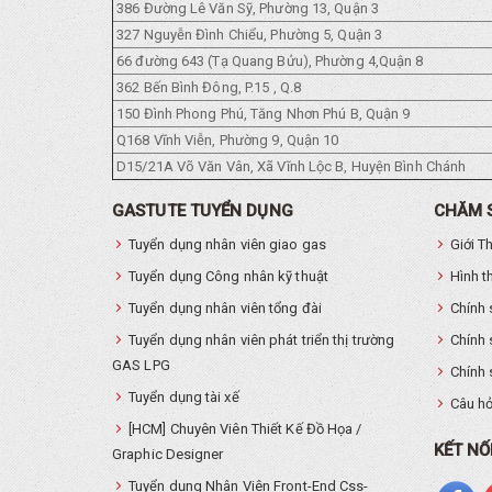
386 Đường Lê Văn Sỹ, Phường 13, Quận 3
327 Nguyễn Đình Chiểu, Phường 5, Quận 3
66 đường 643 (Tạ Quang Bửu), Phường 4,Quận 8
362 Bến Bình Đông, P.15 , Q.8
150 Đình Phong Phú, Tăng Nhơn Phú B, Quận 9
Q168 Vĩnh Viễn, Phường 9, Quận 10
D15/21A Võ Văn Vân, Xã Vĩnh Lộc B, Huyện Bình Chánh
GASTUTE TUYỂN DỤNG
CHĂM 
Tuyển dụng nhân viên giao gas
Giới T
Tuyển dụng Công nhân kỹ thuật
Hình t
Tuyển dụng nhân viên tổng đài
Chính 
Tuyển dụng nhân viên phát triển thị trường
Chính 
GAS LPG
Chính 
Tuyển dụng tài xế
Câu hỏ
[HCM] Chuyên Viên Thiết Kế Đồ Họa /
KẾT NỐ
Graphic Designer
Tuyển dụng Nhân Viên Front-End Css-