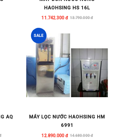
HAOHSING HS 16L
11.742.300 đ
13.790.000 đ
SALE
NG AQ
MÁY LỌC NƯỚC HAOHSING HM
6991
12.890.000 đ
đ
14.680.000 đ