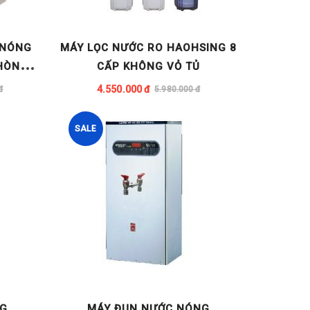
 NÓNG
MÁY LỌC NƯỚC RO HAOHSING 8
HÒNG
CẤP KHÔNG VỎ TỦ
NO
4.550.000 đ
đ
5.980.000 đ
SALE
NG
MÁY ĐUN NƯỚC NÓNG