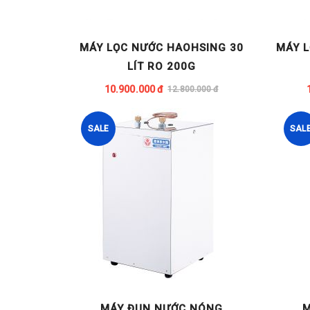
MÁY LỌC NƯỚC HAOHSING 30
MÁY 
LÍT RO 200G
10.900.000 đ
12.800.000 đ
SALE
SAL
MÁY ĐUN NƯỚC NÓNG
M