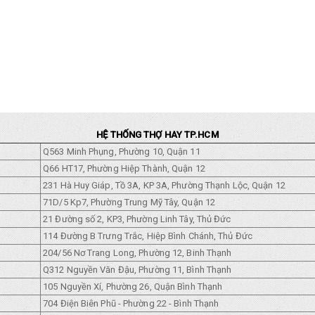
HỆ THỐNG THỢ HAY TP.HCM
Q563 Minh Phụng, Phường 10, Quận 11
Q66 HT17, Phường Hiệp Thành, Quận 12
231 Hà Huy Giáp, Tồ 3A, KP 3A, Phường Thạnh Lộc, Quận 12
71D/5 Kp7, Phường Trung Mỹ Tây, Quận 12
21 Đường số 2, KP3, Phường Linh Tây, Thủ Đức
114 Đường B Trưng Trắc, Hiệp Bình Chánh, Thủ Đức
204/56 Nơ Trang Long, Phường 12, Binh Thạnh
Q312 Nguyền Văn Đậu, Phường 11, Bình Thạnh
105 Nguyền Xí, Phường 26, Quận Bình Thạnh
704 Điện Biên Phũ - Phường 22 - Bình Thạnh