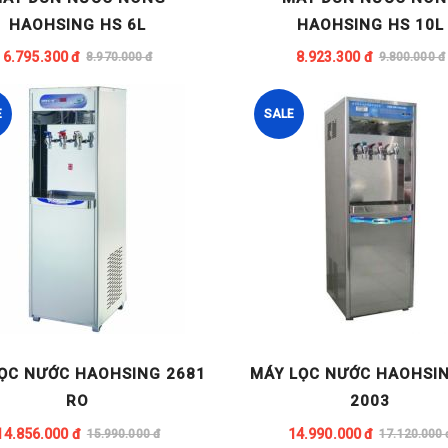
HAOHSING HS 6L
HAOHSING HS 10L
6.795.300 đ
8.923.300 đ
8.970.000 đ
9.800.000 đ
E
SALE
ỌC NƯỚC HAOHSING 2681
MÁY LỌC NƯỚC HAOHSI
RO
2003
14.856.000 đ
14.990.000 đ
15.990.000 đ
17.120.000 