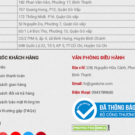
182 Phan Văn Hân, Phường 17, Bình Thạnh
767 Quang trung, P12, Quận Gò Vấp
172 Thống Nhất. P16. Quận Gò vấp
52 Nguyễn Du, Phường 7, Quận Gò vấp
63/1 Lê Đức Thọ, Phường 13, Quận Gò vấp
C3/27YM 6, ấp 4, xã Binh Hưng, Huyện Bình Chánh
698 Quốc Lộ 22, Tổ 5, KP 5, TT.CŨ Chi, Huyện Củ Chi
SÓC KHÁCH HÀNG
VĂN PHÒNG ĐIỀU HÀNH
hiệu
Địa chỉ:
208, Nguyễn Hữu Cảnh, Phư
Bình Thạnh
hức thanh toán
Email:
hr@gastute.com
sách giao hàng
Điện thoại:
0943789600
sách đổi và trả hàng
sách bảo mật thông tin
i thường gặp (FAQs)
I