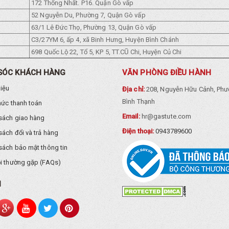
172 Thống Nhất. P16. Quận Gò vấp
52 Nguyễn Du, Phường 7, Quận Gò vấp
63/1 Lê Đức Thọ, Phường 13, Quận Gò vấp
C3/27YM 6, ấp 4, xã Binh Hưng, Huyện Bình Chánh
698 Quốc Lộ 22, Tổ 5, KP 5, TT.CŨ Chi, Huyện Củ Chi
SÓC KHÁCH HÀNG
VĂN PHÒNG ĐIỀU HÀNH
hiệu
Địa chỉ:
208, Nguyễn Hữu Cảnh, Phư
Bình Thạnh
hức thanh toán
Email:
hr@gastute.com
sách giao hàng
Điện thoại:
0943789600
sách đổi và trả hàng
sách bảo mật thông tin
i thường gặp (FAQs)
I