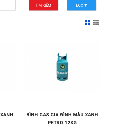
TÌM KIẾM
LỌC
 XANH
BÌNH GAS GIA ĐÌNH MÀU XANH
PETRO 12KG