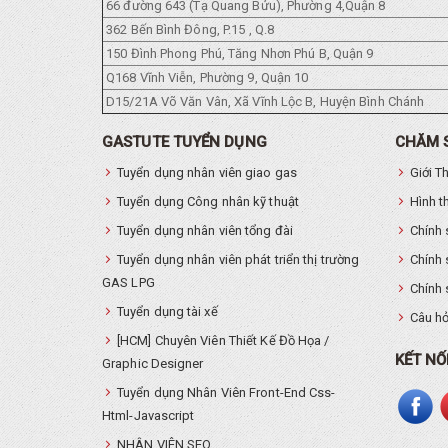
66 đường 643 (Tạ Quang Bửu), Phường 4,Quận 8
362 Bến Bình Đông, P.15 , Q.8
150 Đình Phong Phú, Tăng Nhơn Phú B, Quận 9
Q168 Vĩnh Viễn, Phường 9, Quận 10
D15/21A Võ Văn Vân, Xã Vĩnh Lộc B, Huyện Bình Chánh
GASTUTE TUYỂN DỤNG
CHĂM 
Tuyển dụng nhân viên giao gas
Giới T
Tuyển dụng Công nhân kỹ thuật
Hình t
Tuyển dụng nhân viên tổng đài
Chính 
Tuyển dụng nhân viên phát triển thị trường
Chính 
GAS LPG
Chính 
Tuyển dụng tài xế
Câu hỏ
[HCM] Chuyên Viên Thiết Kế Đồ Họa /
KẾT NỐ
Graphic Designer
Tuyển dụng Nhân Viên Front-End Css-
Html-Javascript
NHÂN VIÊN SEO