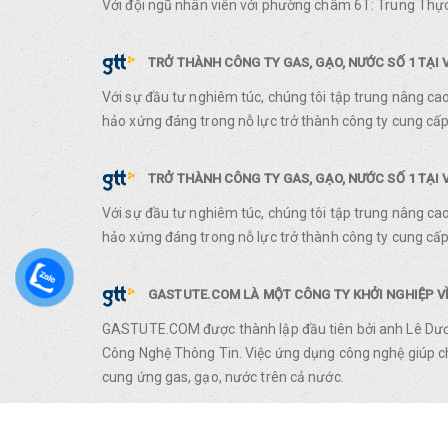
Với đội ngũ nhân viên với phường châm 6T: Trung Thực
TRỞ THÀNH CÔNG TY GAS, GẠO, NƯỚC SỐ 1 TẠI 
Với sự đầu tư nghiêm túc, chúng tôi tập trung nâng ca
hảo xứng đáng trong nỗ lực trở thành công ty cung cấp 
TRỞ THÀNH CÔNG TY GAS, GẠO, NƯỚC SỐ 1 TẠI 
Với sự đầu tư nghiêm túc, chúng tôi tập trung nâng ca
hảo xứng đáng trong nỗ lực trở thành công ty cung cấp 
GASTUTE.COM LÀ MỘT CÔNG TY KHỞI NGHIỆP VỀ
GASTUTE.COM được thành lập đầu tiên bởi anh Lê Dươn
Công Nghệ Thông Tin. Việc ứng dụng công nghệ giúp chú
cung ứng gas, gạo, nước trên cả nước.