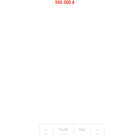
360.000 đ
←
Trước
Sau
→