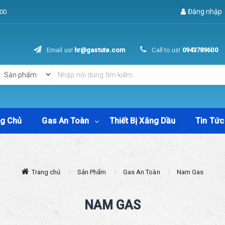
Đăng nhập
00
Email us!
hr@gastute.com
Call to us!
0943789600
ng Chủ
Gas An Toàn
Thiết Bị Xăng Dầu
Tin Tức
Trang chủ
Sản Phẩm
Gas An Toàn
Nam Gas
NAM GAS