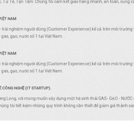
, Tử Tế, Tận Tâm. Chúng tôi cam kết giao hàng nhanh, an toàn, cung c
VIỆT NAM
o trải nghiệm người dùng (Customer Experience) kể cả trên môi trường 
gas, gạo, nước số 1 tại Việt Nam.
VIỆT NAM
o trải nghiệm người dùng (Customer Experience) kể cả trên môi trường 
gas, gạo, nước số 1 tại Việt Nam.
 CÔNG NGHỆ (IT STARTUP).
g Long, với mong muốn xây dựng một hệ sinh thái GAS- GẠO - NƯỚC ch
ng tôi tiết kiệm những quy trình không cần thiết để giảm giá thành sản