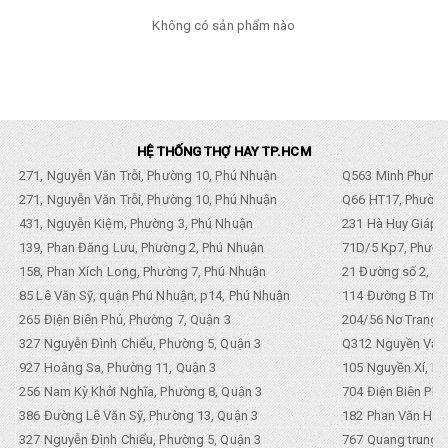
Không có sản phẩm nào
HỆ THỐNG THỢ HAY TP.HCM
271, Nguyễn Văn Trỗi, Phường 10, Phú Nhuận
Q563 Minh Phụng,
271, Nguyễn Văn Trỗi, Phường 10, Phú Nhuận
Q66 HT17, Phường
431, Nguyễn Kiệm, Phường 3, Phú Nhuận
231 Hà Huy Giáp, 
139, Phan Đăng Lưu, Phường 2, Phú Nhuận
71D/5 Kp7, Phường
158, Phan Xích Long, Phường 7, Phú Nhuận
21 Đường số 2, KP
85 Lê Văn Sỹ, quận Phú Nhuận, p14, Phú Nhuận
114 Đường B Trưng
265 Điện Biên Phủ, Phường 7, Quận 3
204/56 Nơ Trang L
327 Nguyễn Đình Chiểu, Phường 5, Quận 3
Q312 Nguyền Văn 
927 Hoàng Sa, Phường 11, Quận 3
105 Nguyền Xí, Ph
256 Nam Kỳ Khởi Nghĩa, Phường 8, Quận 3
704 Điện Biên Phũ 
386 Đường Lê Văn Sỹ, Phường 13, Quận 3
182 Phan Văn Hân,
327 Nguyễn Đình Chiểu, Phường 5, Quận 3
767 Quang trung, 