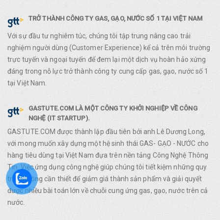
TRỞ THÀNH CÔNG TY GAS, GẠO, NƯỚC SỐ 1 TẠI VIỆT NAM
Với sự đầu tư nghiêm túc, chúng tôi tập trung nâng cao trải
nghiệm người dùng (Customer Experience) kể cả trên môi trường
trực tuyến và ngoại tuyến để đem lại một dịch vụ hoàn hảo xứng
đáng trong nỗ lực trở thành công ty cung cấp gas, gạo, nước số 1
tại Việt Nam.
GASTUTE.COM LÀ MỘT CÔNG TY KHỞI NGHIỆP VỀ CÔNG
NGHỆ (IT STARTUP).
GASTUTE.COM được thành lập đầu tiên bởi anh Lê Dương Long,
với mong muốn xây dựng một hệ sinh thái GAS- GẠO - NƯỚC cho
hàng tiêu dùng tại Việt Nam đựa trên nền tảng Công Nghệ Thông
Tin. Việc ứng dụng công nghệ giúp chúng tôi tiết kiệm những quy
trình không cần thiết để giảm giá thành sản phẩm và giải quyết
được nhiều bài toán lớn về chuỗi cung ứng gas, gạo, nước trên cả
nước.