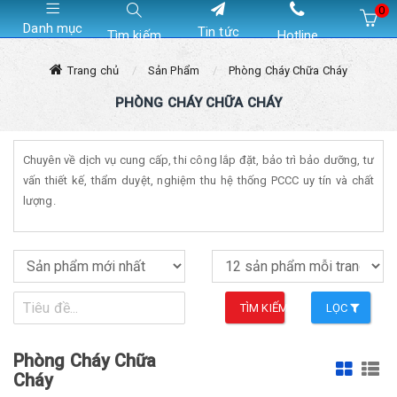
0
Danh mục
Tin tức
Tìm kiếm
Hotline
Hiện chưa có sản phẩm nào trong giỏ hàng của bạn
Trang chủ
Sản Phẩm
Phòng Cháy Chữa Cháy
PHÒNG CHÁY CHỮA CHÁY
Chuyên về dịch vụ cung cấp, thi công lắp đặt, bảo trì bảo dưỡng, tư
vấn thiết kế, thẩm duyệt, nghiệm thu hệ thống PCCC uy tín và chất
lượng.
TÌM KIẾM
LỌC
Phòng Cháy Chữa
Cháy