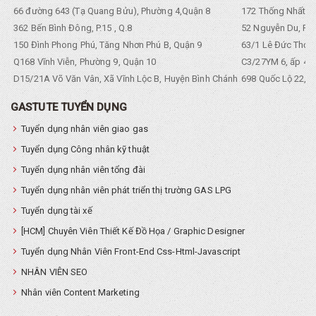
66 đường 643 (Tạ Quang Bửu), Phường 4,Quận 8
172 Thống Nhất. P
362 Bến Bình Đông, P.15 , Q.8
52 Nguyễn Du, Ph
150 Đình Phong Phú, Tăng Nhơn Phú B, Quận 9
63/1 Lê Đức Thọ, 
Q168 Vĩnh Viễn, Phường 9, Quận 10
C3/27YM 6, ấp 4, 
D15/21A Võ Văn Vân, Xã Vĩnh Lộc B, Huyện Bình Chánh
698 Quốc Lộ 22, Tổ
GASTUTE TUYỂN DỤNG
Tuyển dụng nhân viên giao gas
Tuyển dụng Công nhân kỹ thuật
Tuyển dụng nhân viên tổng đài
Tuyển dụng nhân viên phát triển thị trường GAS LPG
Tuyển dụng tài xế
[HCM] Chuyên Viên Thiết Kế Đồ Họa / Graphic Designer
Tuyển dụng Nhân Viên Front-End Css-Html-Javascript
NHÂN VIÊN SEO
Nhân viên Content Marketing