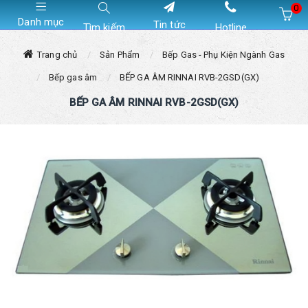
0
Danh mục
Tin tức
Tìm kiếm
Hotline
Hiện chưa có sản phẩm nào trong giỏ hàng của bạn
Trang chủ
Sản Phẩm
Bếp Gas - Phụ Kiện Ngành Gas
Bếp gas âm
BẾP GA ÂM RINNAI RVB-2GSD(GX)
BẾP GA ÂM RINNAI RVB-2GSD(GX)