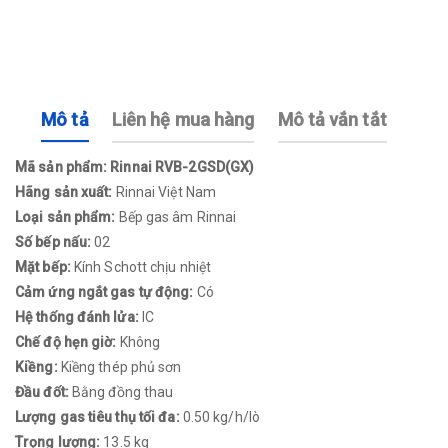
Mô tả
Liên hệ mua hàng
Mô tả vắn tắt
Mã sản phẩm: Rinnai RVB-2GSD(GX)
Hãng sản xuất:
Rinnai Việt Nam
Loại sản phẩm:
Bếp gas âm Rinnai
Số bếp nấu:
02
Mặt bếp:
Kính Schott chịu nhiệt
Cảm ứng ngắt gas tự động:
Có
Hệ thống đánh lửa:
IC
Chế độ hẹn giờ:
Không
Kiềng:
Kiềng thép phủ sơn
Đầu đốt:
Bằng đồng thau
Lượng gas tiêu thụ tối đa:
0.50 kg/h/lò
Trọng lượng:
13.5 kg