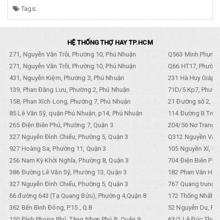
Tags:
HỆ THỐNG THỢ HAY TP.HCM
271, Nguyễn Văn Trỗi, Phường 10, Phú Nhuận
Q563 Minh Phụng,
271, Nguyễn Văn Trỗi, Phường 10, Phú Nhuận
Q66 HT17, Phường
431, Nguyễn Kiệm, Phường 3, Phú Nhuận
231 Hà Huy Giáp, 
139, Phan Đăng Lưu, Phường 2, Phú Nhuận
71D/5 Kp7, Phường
158, Phan Xích Long, Phường 7, Phú Nhuận
21 Đường số 2, KP
85 Lê Văn Sỹ, quận Phú Nhuận, p14, Phú Nhuận
114 Đường B Trưng
265 Điện Biên Phủ, Phường 7, Quận 3
204/56 Nơ Trang L
327 Nguyễn Đình Chiểu, Phường 5, Quận 3
Q312 Nguyền Văn 
927 Hoàng Sa, Phường 11, Quận 3
105 Nguyền Xí, Ph
256 Nam Kỳ Khởi Nghĩa, Phường 8, Quận 3
704 Điện Biên Phũ 
386 Đường Lê Văn Sỹ, Phường 13, Quận 3
182 Phan Văn Hân,
327 Nguyễn Đình Chiểu, Phường 5, Quận 3
767 Quang trung, 
66 đường 643 (Tạ Quang Bửu), Phường 4,Quận 8
172 Thống Nhất. P
362 Bến Bình Đông, P.15 , Q.8
52 Nguyễn Du, Ph
150 Đình Phong Phú, Tăng Nhơn Phú B, Quận 9
63/1 Lê Đức Thọ, 