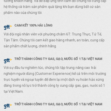
tường khách hàng. Và để đáp ứng tình cảm đó chúng tôi cung cấp
hệ thống cà trăm sản phẩm quà tặng khi bạn dùng bất cứ sản
phẩm nào của chúng tôi.
CAM KẾT 100% HÀI LÒNG
Với đội ngũ nhân viên với phường châm 6T: Trung Thực, Tử Tế,
Tận Tâm. Chúng tôi cam kết giao hàng nhanh, an toàn, cung cấp
sản phẩm chất lượng, chính hãng.
TRỞ THÀNH CÔNG TY GAS, GẠO, NƯỚC SỐ 1 TẠI VIỆT NAM
Với sự đầu tư nghiêm túc, chúng tôi tập trung nâng cao trải
nghiệm người dùng (Customer Experience) kể cả trên môi trường
trực tuyến và ngoại tuyến để đem lại một dịch vụ hoàn hảo xứng
đáng trong nỗ lực trở thành công ty cung cấp gas, gạo, nước số 1
tại Việt Nam.
TRỞ THÀNH CÔNG TY GAS, GẠO, NƯỚC SỐ 1 TẠI VIỆT NAM