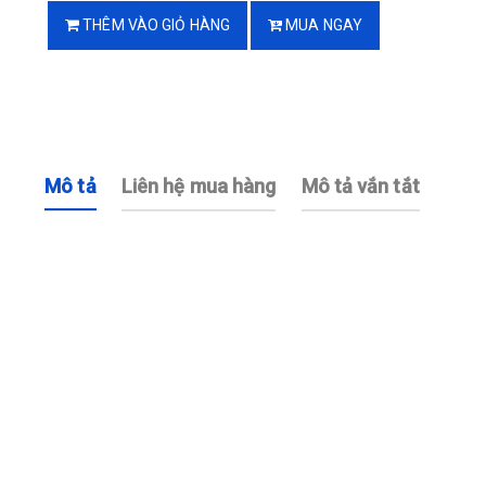
THÊM VÀO GIỎ HÀNG
MUA NGAY
Mô tả
Liên hệ mua hàng
Mô tả vắn tắt