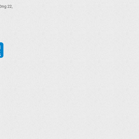
ờng 22,