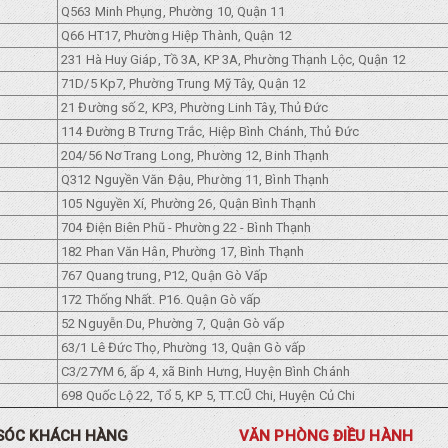
Q563 Minh Phụng, Phường 10, Quận 11
Q66 HT17, Phường Hiệp Thành, Quận 12
231 Hà Huy Giáp, Tồ 3A, KP 3A, Phường Thạnh Lộc, Quận 12
71D/5 Kp7, Phường Trung Mỹ Tây, Quận 12
21 Đường số 2, KP3, Phường Linh Tây, Thủ Đức
114 Đường B Trưng Trắc, Hiệp Bình Chánh, Thủ Đức
204/56 Nơ Trang Long, Phường 12, Binh Thạnh
Q312 Nguyền Văn Đậu, Phường 11, Bình Thạnh
105 Nguyền Xí, Phường 26, Quận Bình Thạnh
704 Điện Biên Phũ - Phường 22 - Bình Thạnh
182 Phan Văn Hân, Phường 17, Bình Thạnh
767 Quang trung, P12, Quận Gò Vấp
172 Thống Nhất. P16. Quận Gò vấp
52 Nguyễn Du, Phường 7, Quận Gò vấp
63/1 Lê Đức Thọ, Phường 13, Quận Gò vấp
C3/27YM 6, ấp 4, xã Binh Hưng, Huyện Bình Chánh
698 Quốc Lộ 22, Tổ 5, KP 5, TT.CŨ Chi, Huyện Củ Chi
SÓC KHÁCH HÀNG
VĂN PHÒNG ĐIỀU HÀNH