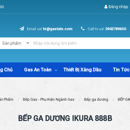
Đăng nhập
00
Email us!
hr@gastute.com
Call to us!
0943789600
ng Chủ
Gas An Toàn
Thiết Bị Xăng Dầu
Tin Tức
ản Phẩm
Bếp Gas - Phụ Kiện Ngành Gas
Bếp ga dương
BẾP G
BẾP GA DƯƠNG IKURA 888B