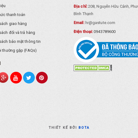
hiệu
Địa chỉ:
208, Nguyễn Hữu Cảnh, Phư
Bình Thạnh
hức thanh toán
Email:
hr@gastute.com
sách giao hàng
Điện thoại:
0943789600
sách đổi và trả hàng
sách bảo mật thông tin
i thường gặp (FAQs)
I
THIẾT KẾ BỞI
BOTA