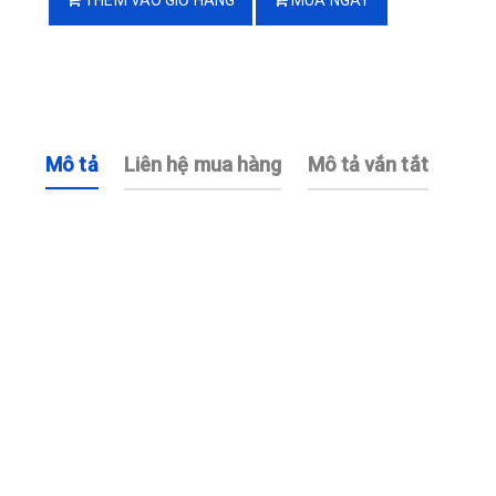
THÊM VÀO GIỎ HÀNG
MUA NGAY
Mô tả
Liên hệ mua hàng
Mô tả vắn tắt