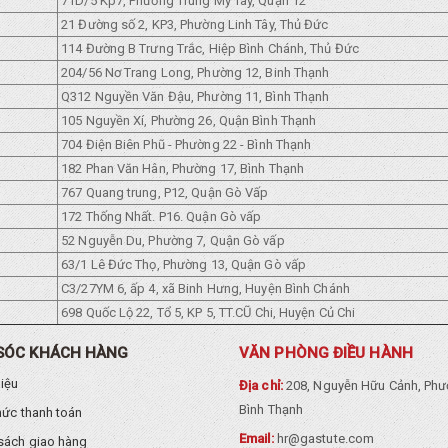
71D/5 Kp7, Phường Trung Mỹ Tây, Quận 12
21 Đường số 2, KP3, Phường Linh Tây, Thủ Đức
114 Đường B Trưng Trắc, Hiệp Bình Chánh, Thủ Đức
204/56 Nơ Trang Long, Phường 12, Binh Thạnh
Q312 Nguyền Văn Đậu, Phường 11, Bình Thạnh
105 Nguyền Xí, Phường 26, Quận Bình Thạnh
704 Điện Biên Phũ - Phường 22 - Bình Thạnh
182 Phan Văn Hân, Phường 17, Bình Thạnh
767 Quang trung, P12, Quận Gò Vấp
172 Thống Nhất. P16. Quận Gò vấp
52 Nguyễn Du, Phường 7, Quận Gò vấp
63/1 Lê Đức Thọ, Phường 13, Quận Gò vấp
C3/27YM 6, ấp 4, xã Binh Hưng, Huyện Bình Chánh
698 Quốc Lộ 22, Tổ 5, KP 5, TT.CŨ Chi, Huyện Củ Chi
SÓC KHÁCH HÀNG
VĂN PHÒNG ĐIỀU HÀNH
hiệu
Địa chỉ:
208, Nguyễn Hữu Cảnh, Phư
Bình Thạnh
hức thanh toán
Email:
hr@gastute.com
sách giao hàng