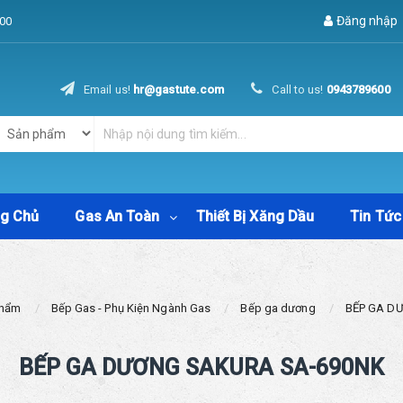
Đăng nhập
00
Email us!
hr@gastute.com
Call to us!
0943789600
ng Chủ
Gas An Toàn
Thiết Bị Xăng Dầu
Tin Tức
Phẩm
Bếp Gas - Phụ Kiện Ngành Gas
Bếp ga dương
BẾP GA D
BẾP GA DƯƠNG SAKURA SA-690NK