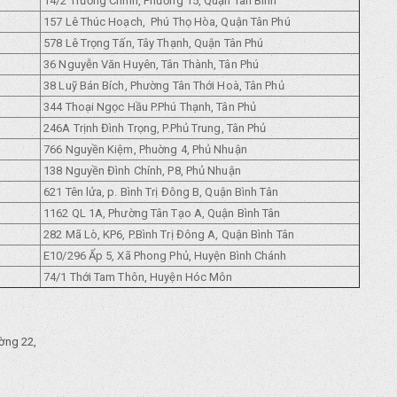
14/2 Trường Chinh, Phường 15, Quận Tân Bình
157 Lê Thúc Hoạch, Phú Thọ Hòa, Quận Tân Phú
578 Lê Trọng Tấn, Tây Thạnh, Quận Tân Phú
36 Nguyễn Văn Huyên, Tân Thành, Tân Phú
38 Luỹ Bán Bích, Phường Tân Thới Hoà, Tân Phủ
344 Thoại Ngọc Hầu P.Phú Thạnh, Tân Phủ
246A Trịnh Đình Trọng, P.Phủ Trung, Tân Phủ
766 Nguyền Kiệm, Phuờng 4, Phủ Nhuận
138 Nguyền Đình Chính, P8, Phủ Nhuận
621 Tên lửa, p. Bình Trị Đông B, Quận Bình Tân
1162 QL 1A, Phường Tân Tạo A, Quận Bình Tân
282 Mã Lò, KP6, P.Bình Trị Đông A, Quận Bình Tân
E10/296 Ẩp 5, Xã Phong Phủ, Huyện Bình Chánh
74/1 Thới Tam Thôn, Huyện Hóc Môn
ờng 22,