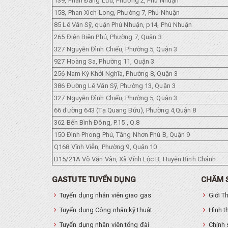
139, Phan Đăng Lưu, Phường 2, Phú Nhuận
158, Phan Xích Long, Phường 7, Phú Nhuận
85 Lê Văn Sỹ, quận Phú Nhuận, p14, Phú Nhuận
265 Điện Biên Phủ, Phường 7, Quận 3
327 Nguyễn Đình Chiểu, Phường 5, Quận 3
927 Hoàng Sa, Phường 11, Quận 3
256 Nam Kỳ Khởi Nghĩa, Phường 8, Quận 3
386 Đường Lê Văn Sỹ, Phường 13, Quận 3
327 Nguyễn Đình Chiểu, Phường 5, Quận 3
66 đường 643 (Tạ Quang Bửu), Phường 4,Quận 8
362 Bến Bình Đông, P.15 , Q.8
150 Đình Phong Phú, Tăng Nhơn Phú B, Quận 9
Q168 Vĩnh Viễn, Phường 9, Quận 10
D15/21A Võ Văn Vân, Xã Vĩnh Lộc B, Huyện Bình Chánh
GASTUTE TUYỂN DỤNG
CHĂM 
Tuyển dụng nhân viên giao gas
Giới T
Tuyển dụng Công nhân kỹ thuật
Hình t
Tuyển dụng nhân viên tổng đài
Chính 