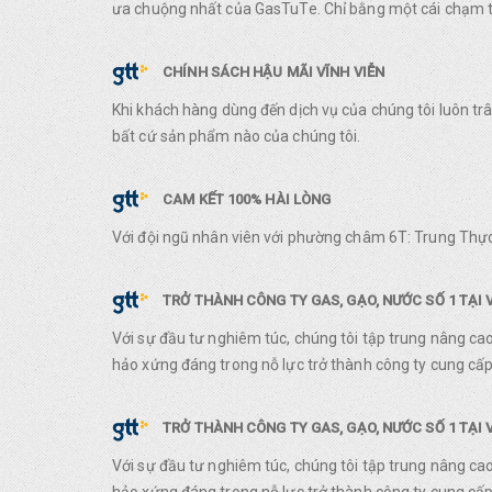
ưa chuộng nhất của GasTuTe. Chỉ bằng một cái chạm ta
CHÍNH SÁCH HẬU MÃI VĨNH VIỄN
Khi khách hàng dùng đến dịch vụ của chúng tôi luôn t
bất cứ sản phẩm nào của chúng tôi.
CAM KẾT 100% HÀI LÒNG
Với đội ngũ nhân viên với phường châm 6T: Trung Thực
TRỞ THÀNH CÔNG TY GAS, GẠO, NƯỚC SỐ 1 TẠI 
Với sự đầu tư nghiêm túc, chúng tôi tập trung nâng ca
hảo xứng đáng trong nỗ lực trở thành công ty cung cấp 
TRỞ THÀNH CÔNG TY GAS, GẠO, NƯỚC SỐ 1 TẠI 
Với sự đầu tư nghiêm túc, chúng tôi tập trung nâng ca
hảo xứng đáng trong nỗ lực trở thành công ty cung cấp 