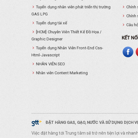
Tuyển dụng nhân viên phát triển thị trường
Chính 
GAS LPG
Chính 
Tuyển dụng tài xế
Câu hỏ
[HCM] Chuyên Viên Thiết Kế Đồ Họa /
KẾT NỐ
Graphic Designer
Tuyển dụng Nhân Viên Front-End Css-
Html-Javascript
NHÂN VIÊN SEO
Nhân viên Content Marketing
ĐẶT HÀNG GAS, GẠO, NƯỚC VÀ SỬ DỤNG DỊCH 
Việc đặt hàng tới Trung tâm sẽ trở nên tiện lợi và nha