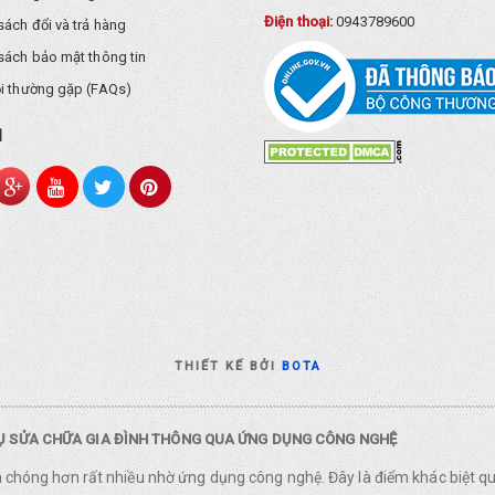
Điện thoại:
0943789600
sách đổi và trả hàng
sách bảo mật thông tin
i thường gặp (FAQs)
I
THIẾT KẾ BỞI
BOTA
VỤ SỬA CHỮA GIA ĐÌNH THÔNG QUA ỨNG DỤNG CÔNG NGHỆ
nh chóng hơn rất nhiều nhờ ứng dụng công nghệ. Đây là điểm khác biệt q