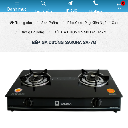
0
Danh mục
Tin tức
Tìm kiếm
Hotline
Hiện chưa có sản phẩm nào trong giỏ hàng của bạn
Trang chủ
Sản Phẩm
Bếp Gas - Phụ Kiện Ngành Gas
Bếp ga dương
BẾP GA DƯƠNG SAKURA SA-7G
BẾP GA DƯƠNG SAKURA SA-7G