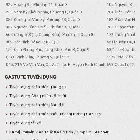
927 Hoàng Sa, Phường 11, Quận 3
105 Nguyền Xí, Ph
256 Nam Kỳ Khởi Nghĩa, Phường 8, Quận 3
704 Điện Biên Phũ 
386 Đường Lê Văn Sỹ, Phường 13, Quận 3
182 Phan Văn Hân,
327 Nguyễn Đình Chiểu, Phường 5, Quận 3
767 Quang trung, 
66 đường 643 (Tạ Quang Bửu), Phường 4,Quận 8
172 Thống Nhất. P
362 Bến Bình Đông, P.15 , Q.8
52 Nguyễn Du, Ph
150 Đình Phong Phú, Tăng Nhơn Phú B, Quận 9
63/1 Lê Đức Thọ, 
Q168 Vĩnh Viễn, Phường 9, Quận 10
C3/27YM 6, ấp 4, 
D15/21A Võ Văn Vân, Xã Vĩnh Lộc B, Huyện Bình Chánh
698 Quốc Lộ 22, Tổ
GASTUTE TUYỂN DỤNG
Tuyển dụng nhân viên giao gas
Tuyển dụng Công nhân kỹ thuật
Tuyển dụng nhân viên tổng đài
Tuyển dụng nhân viên phát triển thị trường GAS LPG
Tuyển dụng tài xế
[HCM] Chuyên Viên Thiết Kế Đồ Họa / Graphic Designer