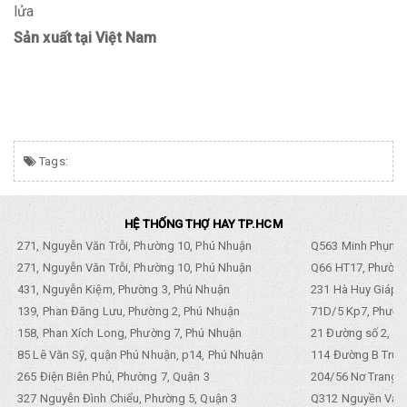
lửa
Sản xuất tại Việt Nam
Tags:
HỆ THỐNG THỢ HAY TP.HCM
271, Nguyễn Văn Trỗi, Phường 10, Phú Nhuận
Q563 Minh Phụng,
271, Nguyễn Văn Trỗi, Phường 10, Phú Nhuận
Q66 HT17, Phường
431, Nguyễn Kiệm, Phường 3, Phú Nhuận
231 Hà Huy Giáp, 
139, Phan Đăng Lưu, Phường 2, Phú Nhuận
71D/5 Kp7, Phường
158, Phan Xích Long, Phường 7, Phú Nhuận
21 Đường số 2, KP
85 Lê Văn Sỹ, quận Phú Nhuận, p14, Phú Nhuận
114 Đường B Trưng
265 Điện Biên Phủ, Phường 7, Quận 3
204/56 Nơ Trang L
327 Nguyễn Đình Chiểu, Phường 5, Quận 3
Q312 Nguyền Văn 