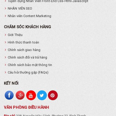
Tuyển dụng Nhân Viên Front-End Css-Html-Javascript
NHÂN VIÊN SEO
Nhân viên Content Marketing
CHĂM SÓC KHÁCH HÀNG
Giới Thiệu
Hình thức thanh toán
Chính sách giao hàng
Chính sách đổi và trả hàng
Chính sách bảo mật thông tin
Câu hỏi thường gặp (FAQs)
KẾT NỐI
VĂN PHÒNG ĐIỀU HÀNH
Địa chỉ:
208, Nguyễn Hữu Cảnh, Phường 22, Bình Thạnh