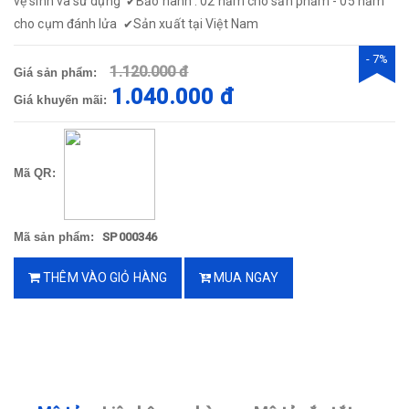
vệ sinh và sử dụng
Bảo hành : 02 năm cho sản phẩm - 05 năm
✔
cho cụm đánh lửa
Sản xuất tại Việt Nam
✔
- 7%
1.120.000 đ
Giá sản phẩm:
1.040.000 đ
Giá khuyến mãi:
Mã QR:
Mã sản phẩm:
SP000346
THÊM VÀO GIỎ HÀNG
MUA NGAY