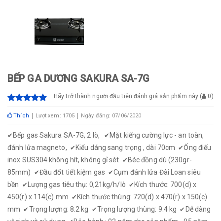
BẾP GA DƯƠNG SAKURA SA-7G
Hãy trở thành người đầu tiên đánh giá sản phẩm này
(
0
)
Thích
Lượt xem: 1705
Ngày đăng: 07/06/2020
Bếp gas Sakura SA-7G, 2 lò,
Mặt kiếng cường lực - an toàn,
✔
✔
đánh lửa magneto,
Kiểu dáng sang trọng , dài 70cm
Ống điếu
✔
✔
inox SUS304 không hít, không gỉ sét
Béc đồng dù (230gr-
✔
85mm)
Đầu đốt tiết kiệm gas
Cụm đánh lửa Đài Loan siêu
✔
✔
bền
Lượng gas tiêu thụ: 0,21kg/h/lò
Kích thước: 700(d) x
✔
✔
450(r) x 114(c) mm
Kích thước thùng: 720(d) x 470(r) x 150(c)
✔
mm
Trọng lượng: 8.2 kg
Trọng lượng thùng: 9.4 kg
Dễ dàng
✔
✔
✔