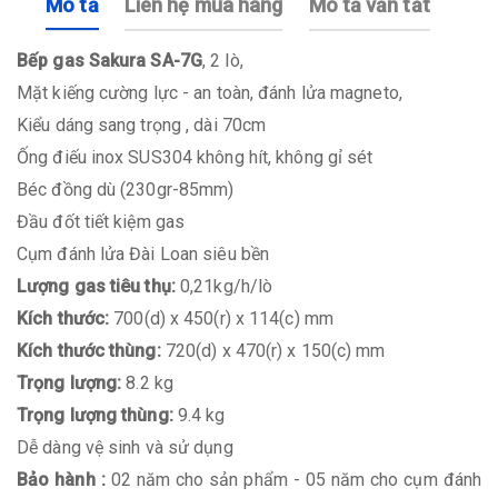
Mô tả
Liên hệ mua hàng
Mô tả vắn tắt
Bếp gas Sakura SA-7G
, 2 lò,
Mặt kiếng cường lực - an toàn, đánh lửa magneto,
Kiểu dáng sang trọng , dài 70cm
Ống điếu inox SUS304 không hít, không gỉ sét
Béc đồng dù (230gr-85mm)
Đầu đốt tiết kiệm gas
Cụm đánh lửa Đài Loan siêu bền
Lượng gas tiêu thụ:
0,21kg/h/lò
Kích thước:
700(d) x 450(r) x 114(c) mm
Kích thước thùng:
720(d) x 470(r) x 150(c) mm
Trọng lượng:
8.2 kg
Trọng lượng thùng:
9.4 kg
Dễ dàng vệ sinh và sử dụng
Bảo hành :
02 năm cho sản phẩm - 05 năm cho cụm đánh