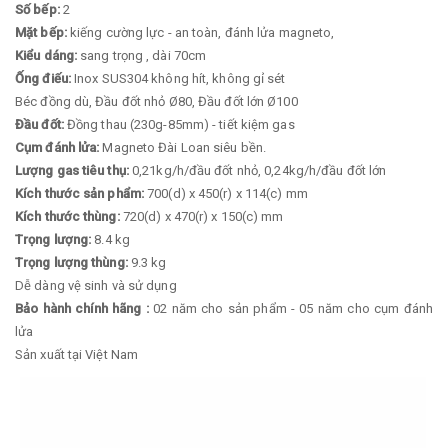
Số bếp:
2
Mặt bếp:
kiếng cường lực - an toàn, đánh lửa magneto,
Kiểu dáng:
sang trọng , dài 70cm
Ống điếu:
Inox SUS304 không hít, không gỉ sét
Béc đồng dù, Đầu đốt nhỏ Ø80, Đầu đốt lớn Ø100
Đầu đốt:
Đồng thau (230g-85mm) - tiết kiệm gas
Cụm đánh lửa:
Magneto Đài Loan siêu bền.
Lượng gas tiêu thụ:
0,21kg/h/đầu đốt nhỏ, 0,24kg/h/đầu đốt lớn
Kích thước sản phẩm:
700(d) x 450(r) x 114(c) mm
Kích thước thùng:
720(d) x 470(r) x 150(c) mm
Trọng lượng:
8.4 kg
Trọng lượng thùng:
9.3 kg
Dễ dàng vệ sinh và sử dụng
Bảo hành chính hãng :
02 năm cho sản phẩm - 05 năm cho cụm đánh
lửa
Sản xuất tại Việt Nam