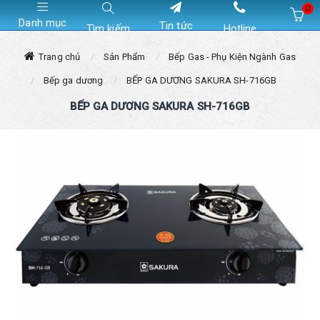
0
Danh mục
Tin tức
Tìm kiếm
Hotline
Hiện chưa có sản phẩm nào trong giỏ hàng của bạn
Trang chủ
Sản Phẩm
Bếp Gas - Phụ Kiện Ngành Gas
Bếp ga dương
BẾP GA DƯƠNG SAKURA SH-716GB
BẾP GA DƯƠNG SAKURA SH-716GB