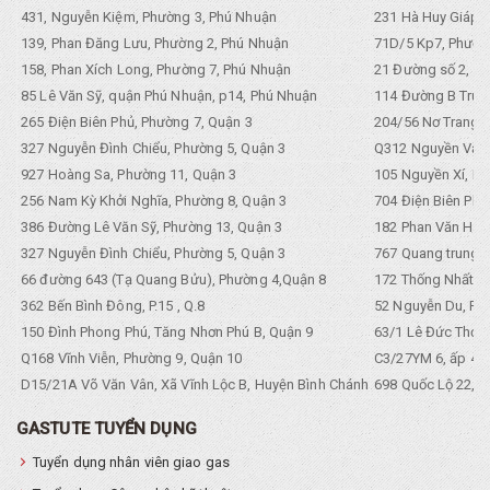
431, Nguyễn Kiệm, Phường 3, Phú Nhuận
231 Hà Huy Giáp, 
139, Phan Đăng Lưu, Phường 2, Phú Nhuận
71D/5 Kp7, Phường
158, Phan Xích Long, Phường 7, Phú Nhuận
21 Đường số 2, KP
85 Lê Văn Sỹ, quận Phú Nhuận, p14, Phú Nhuận
114 Đường B Trưng
265 Điện Biên Phủ, Phường 7, Quận 3
204/56 Nơ Trang L
327 Nguyễn Đình Chiểu, Phường 5, Quận 3
Q312 Nguyền Văn 
927 Hoàng Sa, Phường 11, Quận 3
105 Nguyền Xí, Ph
256 Nam Kỳ Khởi Nghĩa, Phường 8, Quận 3
704 Điện Biên Phũ 
386 Đường Lê Văn Sỹ, Phường 13, Quận 3
182 Phan Văn Hân,
327 Nguyễn Đình Chiểu, Phường 5, Quận 3
767 Quang trung, 
66 đường 643 (Tạ Quang Bửu), Phường 4,Quận 8
172 Thống Nhất. P
362 Bến Bình Đông, P.15 , Q.8
52 Nguyễn Du, Ph
150 Đình Phong Phú, Tăng Nhơn Phú B, Quận 9
63/1 Lê Đức Thọ, 
Q168 Vĩnh Viễn, Phường 9, Quận 10
C3/27YM 6, ấp 4, 
D15/21A Võ Văn Vân, Xã Vĩnh Lộc B, Huyện Bình Chánh
698 Quốc Lộ 22, Tổ
GASTUTE TUYỂN DỤNG
Tuyển dụng nhân viên giao gas