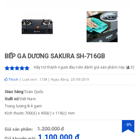
BẾP GA DƯƠNG SAKURA SH-716GB
Hãy trở thành người đầu tiên đánh giá sản phẩm này
(
0
)
Thích
Lượt xem: 1738
Ngày đăng: 23/09/2019
Giao hàng:
Toàn Quốc
Xuất xứ:
Việt Nam
Trọng lượng:8.4 gam
Kích thước:700(d) x 450(r) x 114(c) mm
- 8%
1.200.000 đ
Giá sản phẩm:
1.100.000 đ
Giá khuyến mãi: