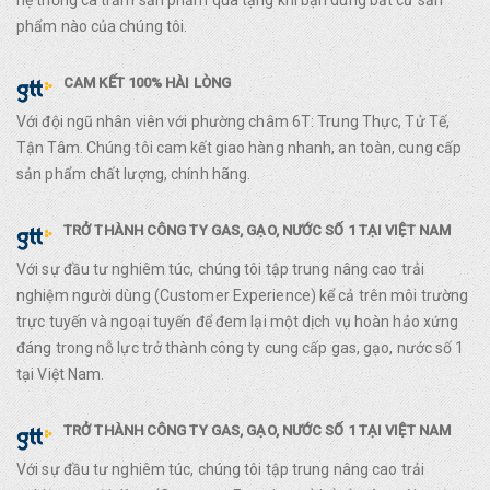
hệ thống cà trăm sản phẩm quà tặng khi bạn dùng bất cứ sản
phẩm nào của chúng tôi.
CAM KẾT 100% HÀI LÒNG
Với đội ngũ nhân viên với phường châm 6T: Trung Thực, Tử Tế,
Tận Tâm. Chúng tôi cam kết giao hàng nhanh, an toàn, cung cấp
sản phẩm chất lượng, chính hãng.
TRỞ THÀNH CÔNG TY GAS, GẠO, NƯỚC SỐ 1 TẠI VIỆT NAM
Với sự đầu tư nghiêm túc, chúng tôi tập trung nâng cao trải
nghiệm người dùng (Customer Experience) kể cả trên môi trường
trực tuyến và ngoại tuyến để đem lại một dịch vụ hoàn hảo xứng
đáng trong nỗ lực trở thành công ty cung cấp gas, gạo, nước số 1
tại Việt Nam.
TRỞ THÀNH CÔNG TY GAS, GẠO, NƯỚC SỐ 1 TẠI VIỆT NAM
Với sự đầu tư nghiêm túc, chúng tôi tập trung nâng cao trải