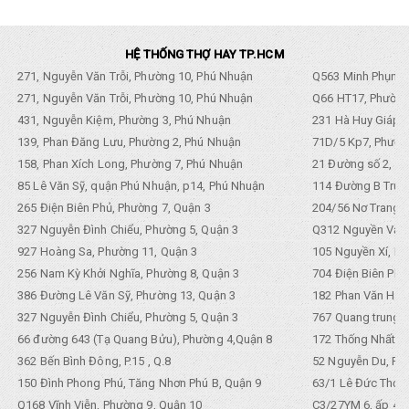
HỆ THỐNG THỢ HAY TP.HCM
271, Nguyễn Văn Trỗi, Phường 10, Phú Nhuận
Q563 Minh Phụng,
271, Nguyễn Văn Trỗi, Phường 10, Phú Nhuận
Q66 HT17, Phường
431, Nguyễn Kiệm, Phường 3, Phú Nhuận
231 Hà Huy Giáp, 
139, Phan Đăng Lưu, Phường 2, Phú Nhuận
71D/5 Kp7, Phường
158, Phan Xích Long, Phường 7, Phú Nhuận
21 Đường số 2, KP
85 Lê Văn Sỹ, quận Phú Nhuận, p14, Phú Nhuận
114 Đường B Trưng
265 Điện Biên Phủ, Phường 7, Quận 3
204/56 Nơ Trang L
327 Nguyễn Đình Chiểu, Phường 5, Quận 3
Q312 Nguyền Văn 
927 Hoàng Sa, Phường 11, Quận 3
105 Nguyền Xí, Ph
256 Nam Kỳ Khởi Nghĩa, Phường 8, Quận 3
704 Điện Biên Phũ 
386 Đường Lê Văn Sỹ, Phường 13, Quận 3
182 Phan Văn Hân,
327 Nguyễn Đình Chiểu, Phường 5, Quận 3
767 Quang trung, 
66 đường 643 (Tạ Quang Bửu), Phường 4,Quận 8
172 Thống Nhất. P
362 Bến Bình Đông, P.15 , Q.8
52 Nguyễn Du, Ph
150 Đình Phong Phú, Tăng Nhơn Phú B, Quận 9
63/1 Lê Đức Thọ, 
Q168 Vĩnh Viễn, Phường 9, Quận 10
C3/27YM 6, ấp 4, 