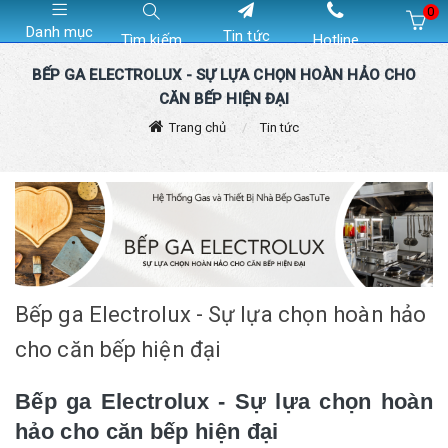
0
Danh mục
Tin tức
Tìm kiếm
Hotline
Hiện chưa có sản phẩm nào trong giỏ hàng của bạn
BẾP GA ELECTROLUX - SỰ LỰA CHỌN HOÀN HẢO CHO
CĂN BẾP HIỆN ĐẠI
Trang chủ
Tin tức
Bếp ga Electrolux - Sự lựa chọn hoàn hảo
cho căn bếp hiện đại
Bếp ga Electrolux - Sự lựa chọn hoàn
hảo cho căn bếp hiện đại