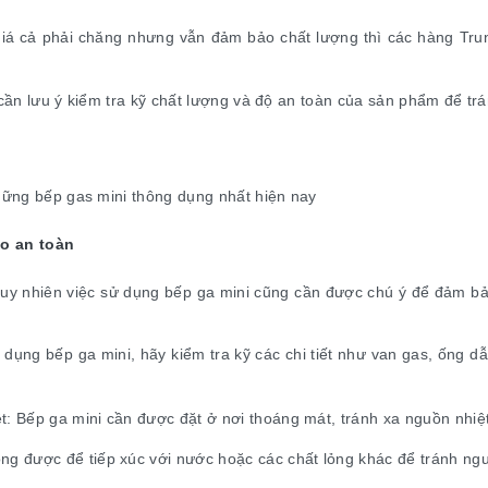
giá cả phải chăng nhưng vẫn đảm bảo chất lượng thì các hàng Trun
n cần lưu ý kiểm tra kỹ chất lượng và độ an toàn của sản phẩm để t
những bếp gas mini thông dụng nhất hiện nay
o an toàn
, tuy nhiên việc sử dụng bếp ga mini cũng cần được chú ý để đảm b
 dụng bếp ga mini, hãy kiểm tra kỹ các chi tiết như van gas, ống d
t: Bếp ga mini cần được đặt ở nơi thoáng mát, tránh xa nguồn nhiệt
ng được để tiếp xúc với nước hoặc các chất lỏng khác để tránh nguy