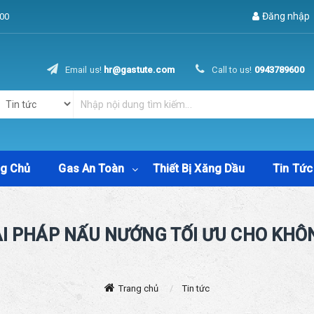
Đăng nhập
00
Email us!
hr@gastute.com
Call to us!
0943789600
ng Chủ
Gas An Toàn
Thiết Bị Xăng Dầu
Tin Tức
IẢI PHÁP NẤU NƯỚNG TỐI ƯU CHO KH
Trang chủ
Tin tức