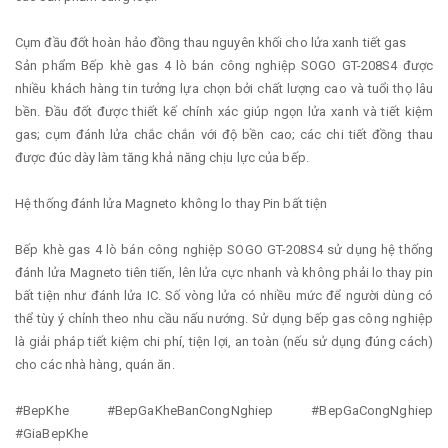
Cụm đầu đốt hoàn hảo đồng thau nguyên khối cho lửa xanh tiết gas
Sản phẩm Bếp khè gas 4 lò bán công nghiệp SOGO GT-208S4 được
nhiều khách hàng tin tưởng lựa chọn bởi chất lượng cao và tuổi thọ lâu
bền. Đầu đốt được thiết kế chính xác giúp ngọn lửa xanh và tiết kiệm
gas; cụm đánh lửa chắc chắn với độ bền cao; các chi tiết đồng thau
được đúc dày làm tăng khả năng chịu lực của bếp.
Hệ thống đánh lửa Magneto không lo thay Pin bất tiện
Bếp khè gas 4 lò bán công nghiệp SOGO GT-208S4 sử dụng hệ thống
đánh lửa Magneto tiên tiến, lên lửa cực nhanh và không phải lo thay pin
bất tiện như đánh lửa IC. Số vòng lửa có nhiều mức để người dùng có
thể tùy ý chỉnh theo nhu cầu nấu nướng. Sử dụng bếp gas công nghiệp
là giải pháp tiết kiệm chi phí, tiện lợi, an toàn (nếu sử dụng đúng cách)
cho các nhà hàng, quán ăn.
#BepKhe #BepGaKheBanCongNghiep #BepGaCongNghiep
#GiaBepKhe