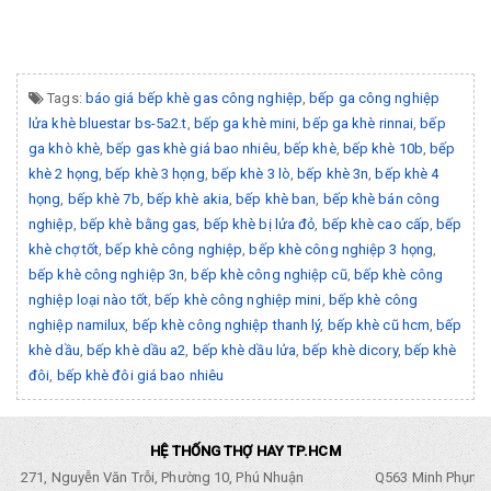
Tags:
báo giá bếp khè gas công nghiệp
,
bếp ga công nghiệp
lửa khè bluestar bs-5a2.t
,
bếp ga khè mini
,
bếp ga khè rinnai
,
bếp
ga khò khè
,
bếp gas khè giá bao nhiêu
,
bếp khè
,
bếp khè 10b
,
bếp
khè 2 họng
,
bếp khè 3 họng
,
bếp khè 3 lò
,
bếp khè 3n
,
bếp khè 4
họng
,
bếp khè 7b
,
bếp khè akia
,
bếp khè ban
,
bếp khè bán công
nghiệp
,
bếp khè bằng gas
,
bếp khè bị lửa đỏ
,
bếp khè cao cấp
,
bếp
khè chợ tốt
,
bếp khè công nghiệp
,
bếp khè công nghiệp 3 họng
,
bếp khè công nghiệp 3n
,
bếp khè công nghiệp cũ
,
bếp khè công
nghiệp loại nào tốt
,
bếp khè công nghiệp mini
,
bếp khè công
nghiệp namilux
,
bếp khè công nghiệp thanh lý
,
bếp khè cũ hcm
,
bếp
khè dầu
,
bếp khè dầu a2
,
bếp khè dầu lửa
,
bếp khè dicory
,
bếp khè
đôi
,
bếp khè đôi giá bao nhiêu
HỆ THỐNG THỢ HAY TP.HCM
271, Nguyễn Văn Trỗi, Phường 10, Phú Nhuận
Q563 Minh Phụng,