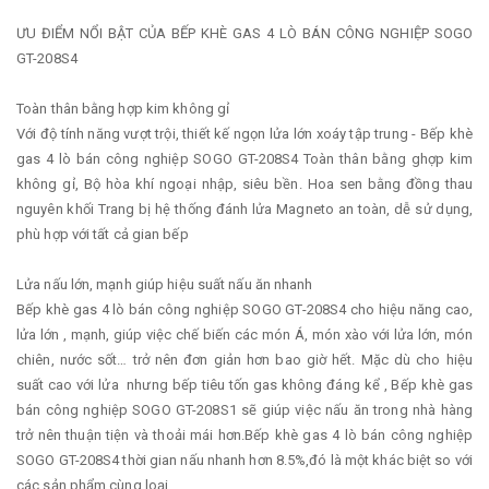
ƯU ĐIỂM NỔI BẬT CỦA BẾP KHÈ GAS 4 LÒ BÁN CÔNG NGHIỆP SOGO
GT-208S4
Toàn thân bằng hợp kim không gỉ
Với độ tính năng vượt trội, thiết kế ngọn lửa lớn xoáy tập trung - Bếp khè
gas 4 lò bán công nghiệp SOGO GT-208S4 Toàn thân bằng ghợp kim
không gỉ, Bộ hòa khí ngoại nhập, siêu bền. Hoa sen bằng đồng thau
nguyên khối Trang bị hệ thống đánh lửa Magneto an toàn, dễ sử dụng,
phù hợp với tất cả gian bếp
Lửa nấu lớn, mạnh giúp hiệu suất nấu ăn nhanh
Bếp khè gas 4 lò bán công nghiệp SOGO GT-208S4 cho hiệu năng cao,
lửa lớn , mạnh, giúp việc chế biến các món Á, món xào với lửa lớn, món
chiên, nước sốt… trở nên đơn giản hơn bao giờ hết. Mặc dù cho hiệu
suất cao với lửa nhưng bếp tiêu tốn gas không đáng kể , Bếp khè gas
bán công nghiệp SOGO GT-208S1 sẽ giúp việc nấu ăn trong nhà hàng
trở nên thuận tiện và thoải mái hơn.Bếp khè gas 4 lò bán công nghiệp
SOGO GT-208S4 thời gian nấu nhanh hơn 8.5%,đó là một khác biệt so với
các sản phẩm cùng loại.