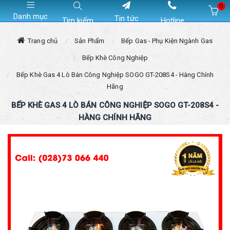
0
Danh mục
Tin tức
Tìm kiếm
Hotline
Hiện chưa có sản phẩm nào trong giỏ hàng của bạn
Trang chủ
Sản Phẩm
Bếp Gas - Phụ Kiện Ngành Gas
Bếp Khè Công Nghiệp
Bếp Khè Gas 4 Lò Bán Công Nghiệp SOGO GT-208S4 - Hàng Chính
Hãng
BẾP KHÈ GAS 4 LÒ BÁN CÔNG NGHIỆP SOGO GT-208S4 -
HÀNG CHÍNH HÃNG