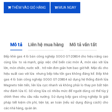
THÊM VÀO GIỎ HÀNG
MUA NGAY
Mô tả
Liên hệ mua hàng
Mô tả vắn tắt
Bếp khè gas 4 lò bán công nghiệp SOGO GT-208S4 cho hiệu năng cao
cùng lửa to và mạnh, giúp việc chế biến các món Á, món xào với lửa
lớn, món chiên, nước sốt… trở nên đơn giản hơn bao giờ hết. Mặc dù cho
hiệu suất cao với lửa nhưng bếp tiêu tốn gas không đáng kể. Bếp khè
gas 4 lò bán công nghiệp SOGO GT-208S4 sử dụng hệ thống đánh lửa
Magneto tiên tiến, lên lửa cực nhanh và không phải lo thay pin bất tiện
như đánh lửa IC. Số vòng lửa có nhiều mức để người dùng có thể tùy ý
chỉnh theo nhu cầu nấu nướng. Sử dụng bếp gas công nghiệp là giải
pháp tiết kiệm chi phí, tiện lợi, an toàn (nếu sử dụng đúng cách) cho
các nhà hàng, quán ăn.