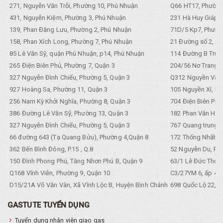
271, Nguyễn Văn Trỗi, Phường 10, Phú Nhuận
Q66 HT17, Phường
431, Nguyễn Kiệm, Phường 3, Phú Nhuận
231 Hà Huy Giáp, 
139, Phan Đăng Lưu, Phường 2, Phú Nhuận
71D/5 Kp7, Phường
158, Phan Xích Long, Phường 7, Phú Nhuận
21 Đường số 2, KP
85 Lê Văn Sỹ, quận Phú Nhuận, p14, Phú Nhuận
114 Đường B Trưng
265 Điện Biên Phủ, Phường 7, Quận 3
204/56 Nơ Trang L
327 Nguyễn Đình Chiểu, Phường 5, Quận 3
Q312 Nguyền Văn 
927 Hoàng Sa, Phường 11, Quận 3
105 Nguyền Xí, Ph
256 Nam Kỳ Khởi Nghĩa, Phường 8, Quận 3
704 Điện Biên Phũ 
386 Đường Lê Văn Sỹ, Phường 13, Quận 3
182 Phan Văn Hân,
327 Nguyễn Đình Chiểu, Phường 5, Quận 3
767 Quang trung, 
66 đường 643 (Tạ Quang Bửu), Phường 4,Quận 8
172 Thống Nhất. P
362 Bến Bình Đông, P.15 , Q.8
52 Nguyễn Du, Ph
150 Đình Phong Phú, Tăng Nhơn Phú B, Quận 9
63/1 Lê Đức Thọ, 
Q168 Vĩnh Viễn, Phường 9, Quận 10
C3/27YM 6, ấp 4, 
D15/21A Võ Văn Vân, Xã Vĩnh Lộc B, Huyện Bình Chánh
698 Quốc Lộ 22, Tổ
GASTUTE TUYỂN DỤNG
Tuyển dụng nhân viên giao gas