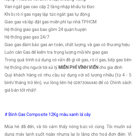
Van ngắt gas cao cấp 2 tầng nhập khẩu từ Đức
Khi bị rò rỉ gas ngay lập tức ngắt gas tự động
Giao gas và lắp đặt gas miễn phí tại nhà TP.HCM
Hệ thống giao gas bao gồm 24 quận huyện
Hệ thống giao gas 24/7
Giao gas đảm bảo gas an toàn, chất lượng, và gas có thương hiệu
Luôn cân Gas để kiểm tra trọng lượng mỗi khi giao gas
Trong quá trình sử dụng có vấn đề gì về gas, rò rỉ gas, bếp gas ​bên
hệ thống cho người tới xử lý
MIỄN PHÍ VĨNH VIỂN
cho gia đình
Quý khách hàng có nhu cầu sử dụng với số lượng nhiều (từ 4 - 5
bình/tháng trở lên), vui lòng liên hệ
để có Chính sách
02873066440
giá bán tốt nhất!
# Bình Gas Composite 12Kg màu xanh lá cây
Mùa hè đã đến, và tôi cảm thấy nóng bức vô cùng. Tôi muốn sử
dụng máy lạnh suốt ngày nhưng lại lo lắng cho hoá đơn điện. Vì