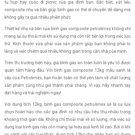
tụ họp hay cuộc đi picnic của gia đình bạn. Đặc biệt, vật liệu
composite nhẹ và bền giúp bình gas có thể di chuyển dễ dàng mà
không gây ra quá nhiều phiền phức.
Thiết kế nhẹ và bền của bình gas composite petrolimex không chỉ
mang lại sự thoải mái khi sử dụng mà còn rất tiện lợi trong việc lưu
trữ. Kích thước vừa phải của sản phẩm giúp bạn không phải lo
lắng về việc chiếm quá nhiều không gian trong căn nhà của mình.
Trên thị trường hiện nay, giá bình gas an toàn luôn là yếu tố được
quan tâm hàng đầu. Với bình gas composite 12kg màu xanh lá
cây của Petrolimex, bạn hoàn toàn có thể yên tâm về chất lượng
sản phẩm cũng như giá thành phải chăng. Vì vậy, hãy nhanh tay
đặt hàng và trải nghiệm ngay!
Với dung tích 12kg, bình gas composite petrolimex sẽ là sự lựa
chọn hoàn hảo cho các gia đình có nhu cầu tiêu thụ nhiều trong
khoảng thời gian dài. Không chỉ thoải mái về số lượng, mà việc sử
dụng loại bình gas này còn mang lại hiệu quả kinh tế cao. Bởi vì khi
so sánh với các loại khác, dung tích 12kg cho phép bạn sử dụng