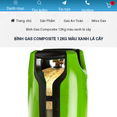
0
Danh mục
Tin tức
Tìm kiếm
Hotline
Hiện chưa có sản phẩm nào trong giỏ hàng của bạn
Trang chủ
Sản Phẩm
Gas An Toàn
Miss Gas
Bình Gas Composite 12Kg màu xanh lá cây
BÌNH GAS COMPOSITE 12KG MÀU XANH LÁ CÂY