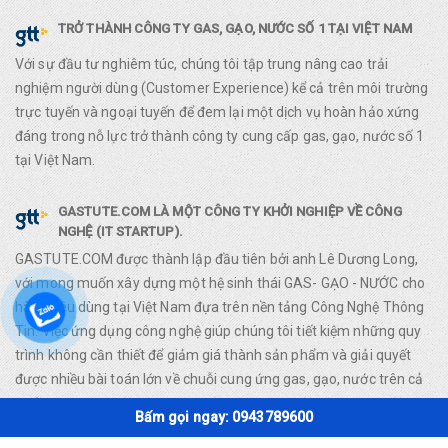
TRỞ THÀNH CÔNG TY GAS, GẠO, NƯỚC SỐ 1 TẠI VIỆT NAM
Với sự đầu tư nghiêm túc, chúng tôi tập trung nâng cao trải
nghiệm người dùng (Customer Experience) kể cả trên môi trường
trực tuyến và ngoại tuyến để đem lại một dịch vụ hoàn hảo xứng
đáng trong nỗ lực trở thành công ty cung cấp gas, gạo, nước số 1
tại Việt Nam.
GASTUTE.COM LÀ MỘT CÔNG TY KHỞI NGHIỆP VỀ CÔNG
NGHỆ (IT STARTUP).
GASTUTE.COM được thành lập đầu tiên bởi anh Lê Dương Long,
với mong muốn xây dựng một hệ sinh thái GAS- GẠO - NƯỚC cho
hàng tiêu dùng tại Việt Nam đựa trên nền tảng Công Nghệ Thông
Tin. Việc ứng dụng công nghệ giúp chúng tôi tiết kiệm những quy
trình không cần thiết để giảm giá thành sản phẩm và giải quyết
được nhiều bài toán lớn về chuỗi cung ứng gas, gạo, nước trên cả
nước.
Bấm gọi ngay: 0943789600