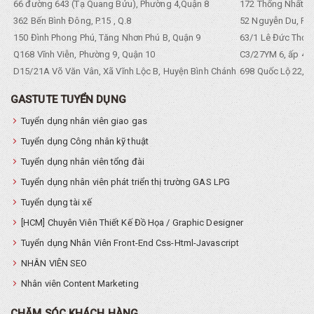
66 đường 643 (Tạ Quang Bửu), Phường 4,Quận 8
172 Thống Nhất. P
362 Bến Bình Đông, P.15 , Q.8
52 Nguyễn Du, Ph
150 Đình Phong Phú, Tăng Nhơn Phú B, Quận 9
63/1 Lê Đức Thọ, 
Q168 Vĩnh Viễn, Phường 9, Quận 10
C3/27YM 6, ấp 4, 
D15/21A Võ Văn Vân, Xã Vĩnh Lộc B, Huyện Bình Chánh
698 Quốc Lộ 22, Tổ
GASTUTE TUYỂN DỤNG
Tuyển dụng nhân viên giao gas
Tuyển dụng Công nhân kỹ thuật
Tuyển dụng nhân viên tổng đài
Tuyển dụng nhân viên phát triển thị trường GAS LPG
Tuyển dụng tài xế
[HCM] Chuyên Viên Thiết Kế Đồ Họa / Graphic Designer
Tuyển dụng Nhân Viên Front-End Css-Html-Javascript
NHÂN VIÊN SEO
Nhân viên Content Marketing
CHĂM SÓC KHÁCH HÀNG