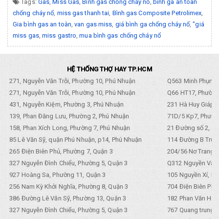
Tags:
Gas
,
Miss Gas
,
Bình gas chống cháy nổ
,
bình ga an toàn
chống cháy nổ
,
miss gas thanh tai
,
Bình gas Composite Petrolimex
,
Gia bình gas an toàn
,
van gas miss
,
giá bình ga chống cháy nổ
,
"giá
miss gas
,
miss gastro
,
mua bình gas chống cháy nổ
HỆ THỐNG THỢ HAY TP.HCM
271, Nguyễn Văn Trỗi, Phường 10, Phú Nhuận
Q563 Minh Phụng,
271, Nguyễn Văn Trỗi, Phường 10, Phú Nhuận
Q66 HT17, Phường
431, Nguyễn Kiệm, Phường 3, Phú Nhuận
231 Hà Huy Giáp, 
139, Phan Đăng Lưu, Phường 2, Phú Nhuận
71D/5 Kp7, Phường
158, Phan Xích Long, Phường 7, Phú Nhuận
21 Đường số 2, KP
85 Lê Văn Sỹ, quận Phú Nhuận, p14, Phú Nhuận
114 Đường B Trưng
265 Điện Biên Phủ, Phường 7, Quận 3
204/56 Nơ Trang L
327 Nguyễn Đình Chiểu, Phường 5, Quận 3
Q312 Nguyền Văn 
927 Hoàng Sa, Phường 11, Quận 3
105 Nguyền Xí, Ph
256 Nam Kỳ Khởi Nghĩa, Phường 8, Quận 3
704 Điện Biên Phũ 
386 Đường Lê Văn Sỹ, Phường 13, Quận 3
182 Phan Văn Hân,
327 Nguyễn Đình Chiểu, Phường 5, Quận 3
767 Quang trung, 