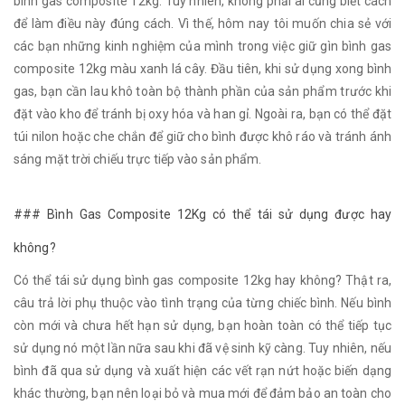
bình gas composite 12kg. Tuy nhiên, không phải ai cũng biết cách
để làm điều này đúng cách. Vì thế, hôm nay tôi muốn chia sẻ với
các bạn những kinh nghiệm của mình trong việc giữ gìn bình gas
composite 12kg màu xanh lá cây. Đầu tiên, khi sử dụng xong bình
gas, bạn cần lau khô toàn bộ thành phần của sản phẩm trước khi
đặt vào kho để tránh bị oxy hóa và han gỉ. Ngoài ra, bạn có thể đặt
túi nilon hoặc che chắn để giữ cho bình được khô ráo và tránh ánh
sáng mặt trời chiếu trực tiếp vào sản phẩm.
### Bình Gas Composite 12Kg có thể tái sử dụng được hay
không?
Có thể tái sử dụng bình gas composite 12kg hay không? Thật ra,
câu trả lời phụ thuộc vào tình trạng của từng chiếc bình. Nếu bình
còn mới và chưa hết hạn sử dụng, bạn hoàn toàn có thể tiếp tục
sử dụng nó một lần nữa sau khi đã vệ sinh kỹ càng. Tuy nhiên, nếu
bình đã qua sử dụng và xuất hiện các vết rạn nứt hoặc biến dạng
khác thường, bạn nên loại bỏ và mua mới để đảm bảo an toàn cho