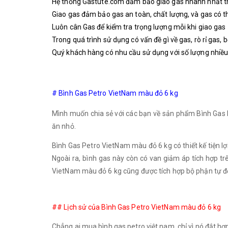
​Hệ thống
Gastute.com
đảm bảo giao gas nhanh nhất 
Giao gas đảm bảo gas an toàn, chất lượng, và gas có 
Luôn cân Gas để kiểm tra trọng lượng mỗi khi giao gas
Trong quá trình sử dụng có vấn đề gì về gas, rò rỉ gas, 
Quý khách hàng có nhu cầu sử dụng với số lượng nhiều (t
# Bình Gas Petro VietNam màu đỏ 6 kg
Mình muốn chia sẻ với các bạn về sản phẩm Bình Gas Pe
ăn nhỏ.
Bình Gas Petro VietNam màu đỏ 6 kg có thiết kế tiện lợ
Ngoài ra, bình gas này còn có van giảm áp tích hợp t
VietNam màu đỏ 6 kg cũng được tích hợp bộ phận tự độ
## Lịch sử của Bình Gas Petro VietNam màu đỏ 6 kg
Chẳng ai mua bình gas petro việt nam, chỉ vì nó đắt hơ