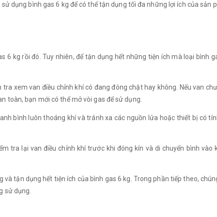
h sử dụng bình gas 6 kg để có thể tận dụng tối đa những lợi ích của sản
gas 6 kg rồi đó. Tuy nhiên, để tận dụng hết những tiện ích mà loại bình 
m tra xem van điều chỉnh khí có đang đóng chặt hay không. Nếu van chư
an toàn, bạn mới có thể mở vòi gas để sử dụng.
anh bình luôn thoáng khí và tránh xa các nguồn lửa hoặc thiết bị có tín
iểm tra lại van điều chỉnh khí trước khi đóng kín và di chuyển bình 
à tận dụng hết tiện ích của bình gas 6 kg. Trong phần tiếp theo, chúng t
g sử dụng.