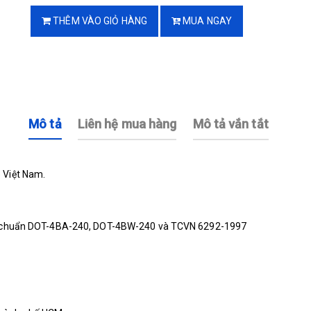
THÊM VÀO GIỎ HÀNG
MUA NGAY
Mô tả
Liên hệ mua hàng
Mô tả vắn tắt
 Việt Nam.
iêu chuẩn DOT-4BA-240, DOT-4BW-240 và TCVN 6292-1997