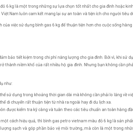
 đỏ 6 kg là một trong những sự lựa chọn tốt nhất cho gia đình hoặc kin
Việt Nam luôn cam kết mang lại sự an toàn và tiện ích cho người tiêu 
i ích của việc sử dụng bình gas 6 kg để thuận tiện hơn cho cuộc sống hàn
ảm bảo tiết kiệm trong chi phí năng lượng cho gia đình. Bởi vì, khi s
 trở thành niềm khổ của rất nhiều hộ gia đình. Nhưng bạn không cần ph
 dụ như:
ó thể sử dụng trong khoảng thời gian dài mà không cần phải lo lắng về v
 di chuyển rất thuận tiện từ nhà ra ngoài hay đi du lịch xa.
ôn được kiểm tra kỹ càng và tuân theo các tiêu chuẩn an toàn hàng đầ
một cách hiệu quả, thì bình gas petro vietnam màu đỏ 6 kg là sản phẩ
 lượng sạch và góp phần bảo vệ môi trường, mà còn là một trong những