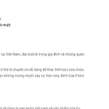
h
ốt nhất!
tại Việt Nam, đặc biệt là trong gia đình và những quán
 có thể di chuyển nó dễ dàng để thay thế hoặc sửa chữa.
i nạn không mong muốn xảy ra. Hơn nữa, Bình Gas Petro
hêm về công ty gas petro việt nam và sản phẩm của họ.