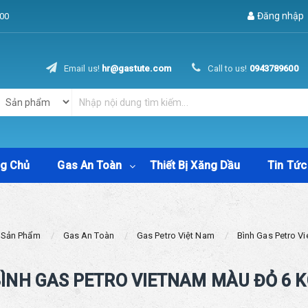
Đăng nhập
00
Email us!
hr@gastute.com
Call to us!
0943789600
ng Chủ
Gas An Toàn
Thiết Bị Xăng Dầu
Tin Tức
Sản Phẩm
Gas An Toàn
Gas Petro Việt Nam
Bình Gas Petro V
ÌNH GAS PETRO VIETNAM MÀU ĐỎ 6 