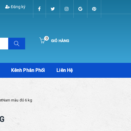
Đăng ký
0
GIỎ HÀNG
Hiện chưa có sản phẩm nào trong giỏ hàng của bạn
Kênh Phân Phối
Liên Hệ
ietNam màu đỏ 6 kg
KG