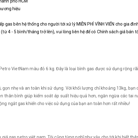
thành phố HCM
thương hiệu
bếp gas ​bên hệ thống cho người tới xử lý MIỄN PHÍ VĨNH VIỂN cho gia đìn
ừ 4 - 5 bình/tháng trở lên), vui lòng liên hệ để có Chính sách giá bán t
tro VietNam màu đỏ 6 kg. Đây là loại bình gas được sử dụng rộng rãi 
i, gọn nhẹ và an toàn khi sử dụng. Với khối lượng chỉ khoảng 13kg, bạn
rên thân bình giúp kiểm soát áp suất hiệu quả hơn, ngăn ngừa các ta
ng ngắt gas khiến cho việc sử dụng của bạn an toàn hơn rất nhiều!
n giá gas petro việt nam. Tôi cũng từng nghĩ như vậy cho tới khi biết t