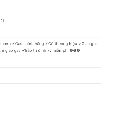
0
)
s nhanh ✔Gas chính hãng ✔Có thương hiệu ✔Giao gas
 khi giao gas ✔Bảo trì định kỳ miễn phí ❶❶❶