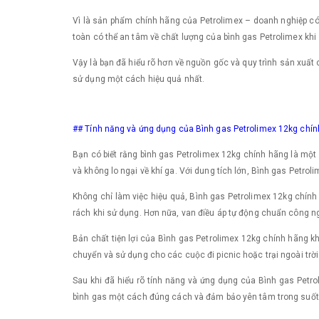
Vì là sản phẩm chính hãng của Petrolimex – doanh nghiệp có u
toàn có thể an tâm về chất lượng của bình gas Petrolimex khi
Vậy là bạn đã hiểu rõ hơn về nguồn gốc và quy trình sản xuất
sử dụng một cách hiệu quả nhất.
## Tính năng và ứng dụng của Bình gas Petrolimex 12kg chí
Bạn có biết rằng bình gas Petrolimex 12kg chính hãng là một 
và không lo ngại về khí ga. Với dung tích lớn, Bình gas Petr
Không chỉ làm việc hiệu quả, Bình gas Petrolimex 12kg chính 
rách khi sử dụng. Hơn nữa, van điều áp tự động chuẩn công ng
Bản chất tiện lợi của Bình gas Petrolimex 12kg chính hãng kh
chuyển và sử dụng cho các cuộc đi picnic hoặc trại ngoài trờ
Sau khi đã hiểu rõ tính năng và ứng dụng của Bình gas Petro
bình gas một cách đúng cách và đảm bảo yên tâm trong suốt 