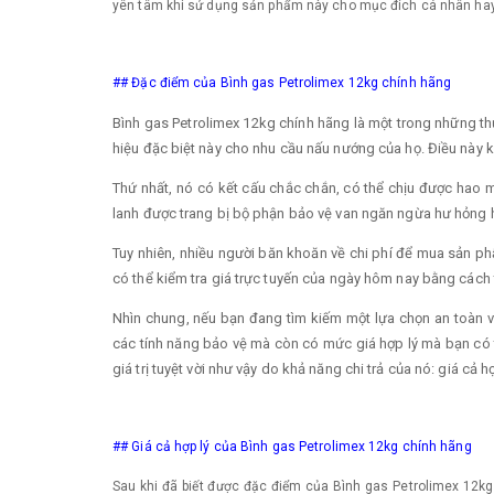
yên tâm khi sử dụng sản phẩm này cho mục đích cá nhân hay
## Đặc điểm của Bình gas Petrolimex 12kg chính hãng
Bình gas Petrolimex 12kg chính hãng là một trong những th
hiệu đặc biệt này cho nhu cầu nấu nướng của họ. Điều này k
Thứ nhất, nó có kết cấu chắc chắn, có thể chịu được hao 
lanh được trang bị bộ phận bảo vệ van ngăn ngừa hư hỏng ho
Tuy nhiên, nhiều người băn khoăn về chi phí để mua sản phẩ
có thể kiểm tra giá trực tuyến của ngày hôm nay bằng cách 
Nhìn chung, nếu bạn đang tìm kiếm một lựa chọn an toàn v
các tính năng bảo vệ mà còn có mức giá hợp lý mà bạn có t
giá trị tuyệt vời như vậy do khả năng chi trả của nó: giá cả 
## Giá cả hợp lý của Bình gas Petrolimex 12kg chính hãng
Sau khi đã biết được đặc điểm của Bình gas Petrolimex 12kg