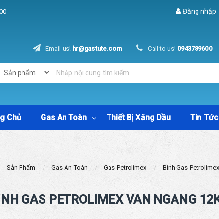
Đăng nhập
00
Email us!
hr@gastute.com
Call to us!
0943789600
ng Chủ
Gas An Toàn
Thiết Bị Xăng Dầu
Tin Tức
Sản Phẩm
Gas An Toàn
Gas Petrolimex
Bình Gas Petrolime
ÌNH GAS PETROLIMEX VAN NGANG 12