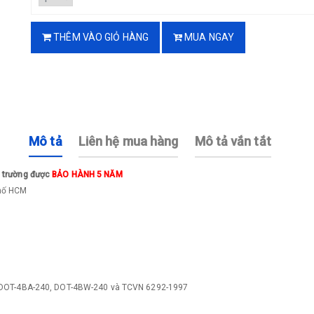
THÊM VÀO GIỎ HÀNG
MUA NGAY
Mô tả
Liên hệ mua hàng
Mô tả vắn tắt
ị trường được
BẢO HÀNH 5 NĂM
phố HCM
n DOT-4BA-240, DOT-4BW-240 và TCVN 6292-1997