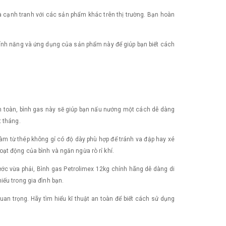
và cạnh tranh với các sản phẩm khác trên thị trường. Bạn hoàn
 tính năng và ứng dụng của sản phẩm này để giúp bạn biết cách
 an toàn, bình gas này sẽ giúp bạn nấu nướng một cách dễ dàng
t tháng.
làm từ thép không gỉ có độ dày phù hợp để tránh va đập hay xé
ạt động của bình và ngăn ngừa rò rỉ khí.
hước vừa phải, Bình gas Petrolimex 12kg chính hãng dễ dàng di
iếu trong gia đình bạn.
an trọng. Hãy tìm hiểu kĩ thuật an toàn để biết cách sử dụng