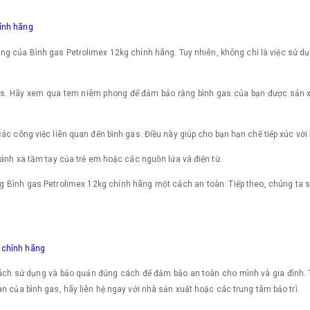
ính hãng
ụng của Bình gas Petrolimex 12kg chính hãng. Tuy nhiên, không chỉ là việc sử 
 gas. Hãy xem qua tem niêm phong để đảm bảo rằng bình gas của bạn được sản 
ác công việc liên quan đến bình gas. Điều này giúp cho bạn hạn chế tiếp xúc với 
ránh xa tầm tay của trẻ em hoặc các nguồn lửa và điện từ.
ụng Bình gas Petrolimex 12kg chính hãng một cách an toàn. Tiếp theo, chúng t
 chính hãng
cách sử dụng và bảo quản đúng cách để đảm bảo an toàn cho mình và gia đình. 
n của bình gas, hãy liên hệ ngay với nhà sản xuất hoặc các trung tâm bảo trì.