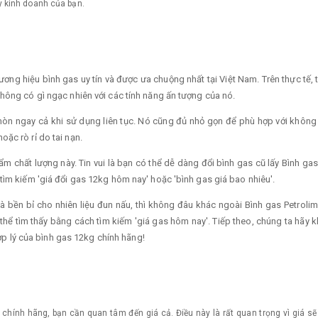
 kinh doanh của bạn.
ương hiệu bình gas uy tín và được ưa chuộng nhất tại Việt Nam. Trên thực tế,
hông có gì ngạc nhiên với các tính năng ấn tượng của nó.
mòn ngay cả khi sử dụng liên tục. Nó cũng đủ nhỏ gọn để phù hợp với không
ặc rò rỉ do tai nạn.
m chất lượng này. Tin vui là bạn có thể dễ dàng đổi bình gas cũ lấy Bình ga
tìm kiếm 'giá đổi gas 12kg hôm nay' hoặc 'bình gas giá bao nhiêu'.
à bền bỉ cho nhiên liệu đun nấu, thì không đâu khác ngoài Bình gas Petrol
hể tìm thấy bằng cách tìm kiếm 'giá gas hôm nay'. Tiếp theo, chúng ta hãy k
hợp lý của bình gas 12kg chính hãng!
 chính hãng, bạn cần quan tâm đến giá cả. Điều này là rất quan trọng vì giá s