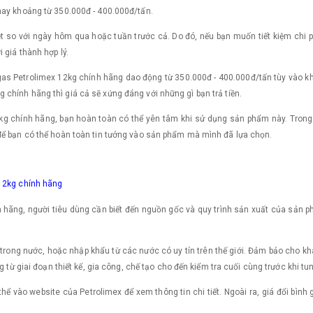
nay khoảng từ 350.000đ - 400.000đ/tấn.
t so với ngày hôm qua hoặc tuần trước cả. Do đó, nếu bạn muốn tiết kiệm chi phí
 giá thành hợp lý.
 gas Petrolimex 12kg chính hãng dao động từ 350.000đ - 400.000đ/tấn tùy vào k
hính hãng thì giá cả sẽ xứng đáng với những gì bạn trả tiền.
g chính hãng, bạn hoàn toàn có thể yên tâm khi sử dụng sản phẩm này. Trong bà
để bạn có thể hoàn toàn tin tưởng vào sản phẩm mà mình đã lựa chọn.
 12kg chính hãng
hãng, người tiêu dùng cần biết đến nguồn gốc và quy trình sản xuất của sản ph
 trong nước, hoặc nhập khẩu từ các nước có uy tín trên thế giới. Đảm bảo cho k
 từ giai đoạn thiết kế, gia công, chế tạo cho đến kiểm tra cuối cùng trước khi tun
hể vào website của Petrolimex để xem thông tin chi tiết. Ngoài ra, giá đổi bì