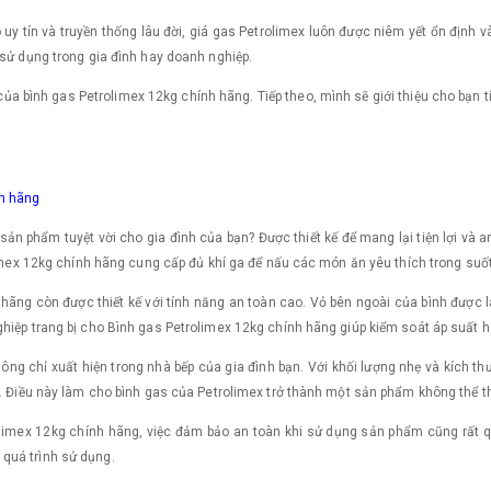
y tín và truyền thống lâu đời, giá gas Petrolimex luôn được niêm yết ổn định 
 sử dụng trong gia đình hay doanh nghiệp.
 của bình gas Petrolimex 12kg chính hãng. Tiếp theo, mình sẽ giới thiệu cho bạn
nh hãng
sản phẩm tuyệt vời cho gia đình của bạn? Được thiết kế để mang lại tiện lợi và
olimex 12kg chính hãng cung cấp đủ khí ga để nấu các món ăn yêu thích trong suố
hãng còn được thiết kế với tính năng an toàn cao. Vỏ bên ngoài của bình được 
hiệp trang bị cho Bình gas Petrolimex 12kg chính hãng giúp kiểm soát áp suất ho
ông chỉ xuất hiện trong nhà bếp của gia đình bạn. Với khối lượng nhẹ và kích t
i. Điều này làm cho bình gas của Petrolimex trở thành một sản phẩm không thể th
limex 12kg chính hãng, việc đảm bảo an toàn khi sử dụng sản phẩm cũng rất qu
quá trình sử dụng.