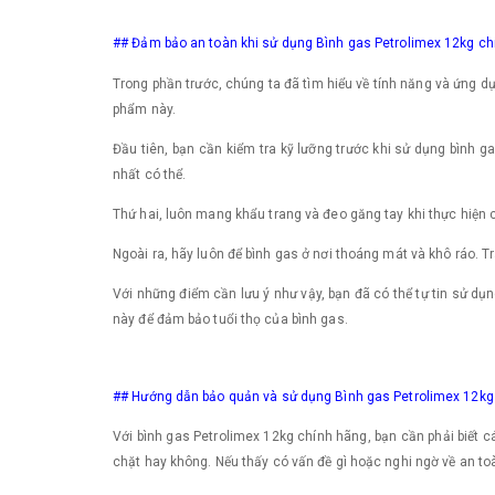
## Đảm bảo an toàn khi sử dụng Bình gas Petrolimex 12kg ch
Trong phần trước, chúng ta đã tìm hiểu về tính năng và ứng d
phẩm này.
Đầu tiên, bạn cần kiểm tra kỹ lưỡng trước khi sử dụng bình
nhất có thể.
Thứ hai, luôn mang khẩu trang và đeo găng tay khi thực hiện c
Ngoài ra, hãy luôn để bình gas ở nơi thoáng mát và khô ráo. T
Với những điểm cần lưu ý như vậy, bạn đã có thể tự tin sử d
này để đảm bảo tuổi thọ của bình gas.
## Hướng dẫn bảo quản và sử dụng Bình gas Petrolimex 12kg
Với bình gas Petrolimex 12kg chính hãng, bạn cần phải biết 
chặt hay không. Nếu thấy có vấn đề gì hoặc nghi ngờ về an toà