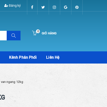
Đăng ký
0
GIỎ HÀNG
Hiện chưa có sản phẩm nào trong giỏ hàng của bạn
Kênh Phân Phối
Liên Hệ
x van ngang 12kg
KG