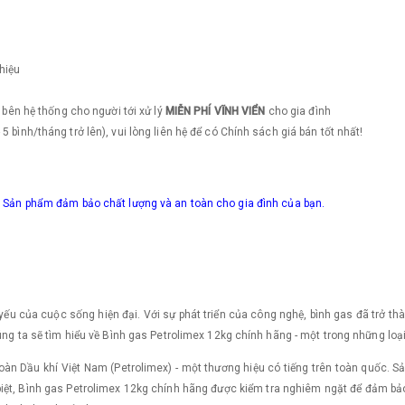
hiệu
 ​bên hệ thống cho người tới xử lý
MIỄN PHÍ VĨNH VIỂN
cho gia đình
 bình/tháng trở lên), vui lòng liên hệ để có Chính sách giá bán tốt nhất!
y! Sản phẩm đảm bảo chất lượng và an toàn cho gia đình của bạn.
 yếu của cuộc sống hiện đại. Với sự phát triển của công nghệ, bình gas đã trở t
úng ta sẽ tìm hiểu về Bình gas Petrolimex 12kg chính hãng - một trong những loại 
n Dầu khí Việt Nam (Petrolimex) - một thương hiệu có tiếng trên toàn quốc. S
 biệt, Bình gas Petrolimex 12kg chính hãng được kiểm tra nghiêm ngặt để đảm bả