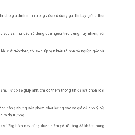
 cho gia đình mình trong việc sử dụng ga, thì bây giờ là thời
hu vực và nhu cầu sử dụng của người tiêu dùng. Tuy nhiên, với
i viết tiếp theo, tôi sẽ giúp bạn hiểu rõ hơn về nguồn gốc và
ẩm. Từ đó sẽ giúp anh/chị có thêm thông tin để lựa chọn loại
hách hàng những sản phẩm chất lượng cao và giá cả hợp lý. Về
g ra thị trường.
nh gas 12kg hôm nay cũng được niêm yết rõ ràng để khách hàng