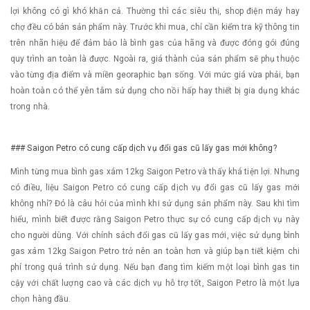
lợi không có gì khó khăn cả. Thường thì các siêu thị, shop điện máy hay
chợ đều có bán sản phẩm này. Trước khi mua, chỉ cần kiểm tra kỹ thông tin
trên nhãn hiệu để đảm bảo là bình gas của hãng và được đóng gói đúng
quy trình an toàn là được. Ngoài ra, giá thành của sản phẩm sẽ phụ thuộc
vào từng địa điểm và miền georaphic bạn sống. Với mức giá vừa phải, bạn
hoàn toàn có thể yên tâm sử dụng cho nồi hấp hay thiết bị gia dụng khác
trong nhà.
### Saigon Petro có cung cấp dịch vụ đổi gas cũ lấy gas mới không?
Mình từng mua bình gas xám 12kg Saigon Petro và thấy khá tiện lợi. Nhưng
có điều, liệu Saigon Petro có cung cấp dịch vụ đổi gas cũ lấy gas mới
không nhỉ? Đó là câu hỏi của mình khi sử dụng sản phẩm này. Sau khi tìm
hiểu, mình biết được rằng Saigon Petro thực sự có cung cấp dịch vụ này
cho người dùng. Với chính sách đổi gas cũ lấy gas mới, việc sử dụng bình
gas xám 12kg Saigon Petro trở nên an toàn hơn và giúp bạn tiết kiệm chi
phí trong quá trình sử dụng. Nếu bạn đang tìm kiếm một loại bình gas tin
cậy với chất lượng cao và các dịch vụ hỗ trợ tốt, Saigon Petro là một lựa
chọn hàng đầu.