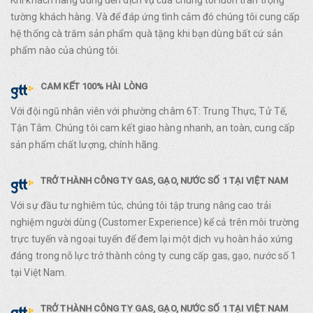
Khi khách hàng dùng đến dịch vụ của chúng tôi luôn trân trọng
tường khách hàng. Và để đáp ứng tình cảm đó chúng tôi cung cấp
hệ thống cà trăm sản phẩm quà tặng khi bạn dùng bất cứ sản
phẩm nào của chúng tôi.
CAM KẾT 100% HÀI LÒNG
Với đội ngũ nhân viên với phường châm 6T: Trung Thực, Tử Tế,
Tận Tâm. Chúng tôi cam kết giao hàng nhanh, an toàn, cung cấp
sản phẩm chất lượng, chính hãng.
TRỞ THÀNH CÔNG TY GAS, GẠO, NƯỚC SỐ 1 TẠI VIỆT NAM
Với sự đầu tư nghiêm túc, chúng tôi tập trung nâng cao trải
nghiệm người dùng (Customer Experience) kể cả trên môi trường
trực tuyến và ngoại tuyến để đem lại một dịch vụ hoàn hảo xứng
đáng trong nỗ lực trở thành công ty cung cấp gas, gạo, nước số 1
tại Việt Nam.
TRỞ THÀNH CÔNG TY GAS, GẠO, NƯỚC SỐ 1 TẠI VIỆT NAM