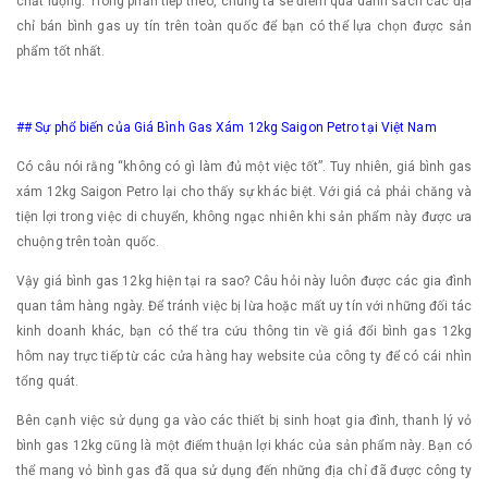
chất lượng. Trong phần tiếp theo, chúng ta sẽ điểm qua danh sách các địa
chỉ bán bình gas uy tín trên toàn quốc để bạn có thể lựa chọn được sản
phẩm tốt nhất.
## Sự phổ biến của Giá Bình Gas Xám 12kg Saigon Petro tại Việt Nam
Có câu nói rằng “không có gì làm đủ một việc tốt”. Tuy nhiên, giá bình gas
xám 12kg Saigon Petro lại cho thấy sự khác biệt. Với giá cả phải chăng và
tiện lợi trong việc di chuyển, không ngạc nhiên khi sản phẩm này được ưa
chuộng trên toàn quốc.
Vậy giá bình gas 12kg hiện tại ra sao? Câu hỏi này luôn được các gia đình
quan tâm hàng ngày. Để tránh việc bị lừa hoặc mất uy tín với những đối tác
kinh doanh khác, bạn có thể tra cứu thông tin về giá đổi bình gas 12kg
hôm nay trực tiếp từ các cửa hàng hay website của công ty để có cái nhìn
tổng quát.
Bên cạnh việc sử dụng ga vào các thiết bị sinh hoạt gia đình, thanh lý vỏ
bình gas 12kg cũng là một điểm thuận lợi khác của sản phẩm này. Bạn có
thể mang vỏ bình gas đã qua sử dụng đến những địa chỉ đã được công ty