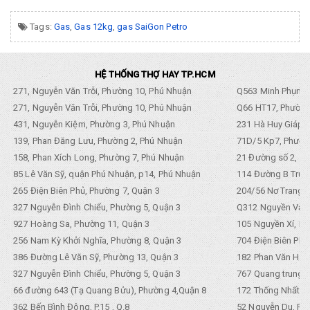
Tags:
Gas
,
Gas 12kg
,
gas SaiGon Petro
HỆ THỐNG THỢ HAY TP.HCM
271, Nguyễn Văn Trỗi, Phường 10, Phú Nhuận
Q563 Minh Phụng,
271, Nguyễn Văn Trỗi, Phường 10, Phú Nhuận
Q66 HT17, Phường
431, Nguyễn Kiệm, Phường 3, Phú Nhuận
231 Hà Huy Giáp, 
139, Phan Đăng Lưu, Phường 2, Phú Nhuận
71D/5 Kp7, Phường
158, Phan Xích Long, Phường 7, Phú Nhuận
21 Đường số 2, KP
85 Lê Văn Sỹ, quận Phú Nhuận, p14, Phú Nhuận
114 Đường B Trưng
265 Điện Biên Phủ, Phường 7, Quận 3
204/56 Nơ Trang L
327 Nguyễn Đình Chiểu, Phường 5, Quận 3
Q312 Nguyền Văn 
927 Hoàng Sa, Phường 11, Quận 3
105 Nguyền Xí, Ph
256 Nam Kỳ Khởi Nghĩa, Phường 8, Quận 3
704 Điện Biên Phũ 
386 Đường Lê Văn Sỹ, Phường 13, Quận 3
182 Phan Văn Hân,
327 Nguyễn Đình Chiểu, Phường 5, Quận 3
767 Quang trung, 
66 đường 643 (Tạ Quang Bửu), Phường 4,Quận 8
172 Thống Nhất. P
362 Bến Bình Đông, P.15 , Q.8
52 Nguyễn Du, Ph