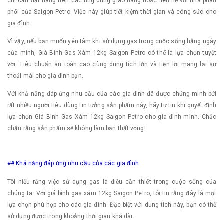
chỉ cần đặt hàng trên các ứng dụng giao hàng hoặc liên hệ với nhà phân
phối của Saigon Petro. Việc này giúp tiết kiệm thời gian và công sức cho
gia đình.
Vì vậy, nếu bạn muốn yên tâm khi sử dụng gas trong cuộc sống hằng ngày
của mình, Giá Bình Gas Xám 12kg Saigon Petro có thể là lựa chọn tuyệt
vời. Tiêu chuẩn an toàn cao cùng dung tích lớn và tiện lợi mang lại sự
thoải mái cho gia đình bạn.
Với khả năng đáp ứng nhu cầu của các gia đình đã được chứng minh bởi
rất nhiều người tiêu dùng tin tưởng sản phẩm này, hãy tự tin khi quyết định
lựa chọn Giá Bình Gas Xám 12kg Saigon Petro cho gia đình mình. Chắc
chắn rằng sản phẩm sẽ không làm bạn thất vọng!
## Khả năng đáp ứng nhu cầu của các gia đình
Tôi hiểu rằng việc sử dụng gas là điều cần thiết trong cuộc sống của
chúng ta. Với giá bình gas xám 12kg Saigon Petro, tôi tin rằng đây là một
lựa chọn phù hợp cho các gia đình. Đặc biệt với dung tích này, bạn có thể
sử dụng được trong khoảng thời gian khá dài.