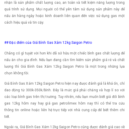
nhận là sản phẩm chất lượng cao, an toàn và tiết kiệm năng lượng trong
quá trình sử dụng. Mọi người có thể yên tâm sử dụng sản phẩm này để
nấu ăn hàng ngày hoặc kinh doanh liên quan đến việc sử dụng gas một
cách hiệu quả và tin cậy.
## Đặc điểm của Giá Bình Gas Xám 12kg Saigon Petro
Chẳng có gì tuyệt vời hơn khi đã sở hữu một chiếc bình gas chất lượng để
nấu ăn cho gia đình. Nếu bạn đang cần tìm kiếm sản phẩm giá rẻ và chất
lượng thì Giá Bình Gas Xám 12kg Saigon Petro là một trong những lựa
chọn không tồi.
Giá Bình Gas Xám 12kg Saigon Petro hiện nay được đánh giá là khá ổn, chỉ
dao động từ 300k-350k/bình. Đây là mức giá phải chăng và hợp lí so với
các loại bình gas trên thị trường. Tuy nhiên, nếu bạn muốn biết giá đổi bình
gas 12kg hôm nay hay giá gas petrolimex hôm nay thì có thể tra cứu
thông tin online hoặc liên hệ trực tiếp với nhà cung cấp để biết thêm chi
tiết.
Ngoài ra, Giá Bình Gas Xám 12kg Saigon Petro cũng được đánh giá cao về