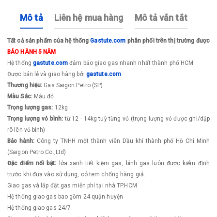
Mô tả
Liên hệ mua hàng
Mô tả vắn tắt
Tất cả sản phẩm của hệ thống
Gastute.com
phân phối trên thị trường được
BẢO HÀNH 5 NĂM
​Hệ thống
g
astute.com
đảm bảo giao gas nhanh nhất thành phố HCM
Được bán lẻ và giao hàng bởi
g
astute.com
​Thương hiệu:
Gas Saigon Petro (SP)
Màu Sắc:
Màu đỏ
Trọng lượng gas:
12kg
Trọng lượng vỏ bình:
từ 12 - 14kg tuỳ từng vỏ (trọng lượng vỏ được ghi/dập
rõ lên vỏ bình)
Bảo hành:
Công ty TNHH một thành viên Dầu khí thành phố Hồ Chí Minh
(Saigon Petro Co.,Ltd)
Đặc điểm nổi bật:
lửa xanh tiết kiệm gas, bình gas luôn được kiểm định
trước khi đưa vào sử dụng, có tem chống hàng giả.
Giao gas và lắp đặt gas miễn phí tại nhà TP.HCM
Hệ thống giao gas bao gồm 24 quận huyện
Hệ thống giao gas 24/7