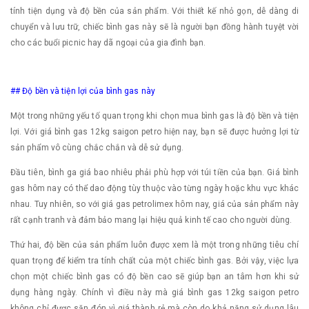
tính tiện dụng và độ bền của sản phẩm. Với thiết kế nhỏ gọn, dễ dàng di
chuyển và lưu trữ, chiếc bình gas này sẽ là người bạn đồng hành tuyệt vời
cho các buổi picnic hay dã ngoại của gia đình bạn.
## Độ bền và tiện lợi của bình gas này
Một trong những yếu tố quan trọng khi chọn mua bình gas là độ bền và tiện
lợi. Với giá bình gas 12kg saigon petro hiện nay, bạn sẽ được hưởng lợi từ
sản phẩm vô cùng chắc chắn và dễ sử dụng.
Đầu tiên, bình ga giá bao nhiêu phải phù hợp với túi tiền của bạn. Giá bình
gas hôm nay có thể dao động tùy thuộc vào từng ngày hoặc khu vực khác
nhau. Tuy nhiên, so với giá gas petrolimex hôm nay, giá của sản phẩm này
rất cạnh tranh và đảm bảo mang lại hiệu quả kinh tế cao cho người dùng.
Thứ hai, độ bền của sản phẩm luôn được xem là một trong những tiêu chí
quan trọng để kiểm tra tính chất của một chiếc bình gas. Bởi vậy, việc lựa
chọn một chiếc bình gas có độ bền cao sẽ giúp bạn an tâm hơn khi sử
dụng hàng ngày. Chính vì điều này mà giá bình gas 12kg saigon petro
không chỉ được săn đón vì giá thành rẻ mà còn do khả năng sử dụng lâu