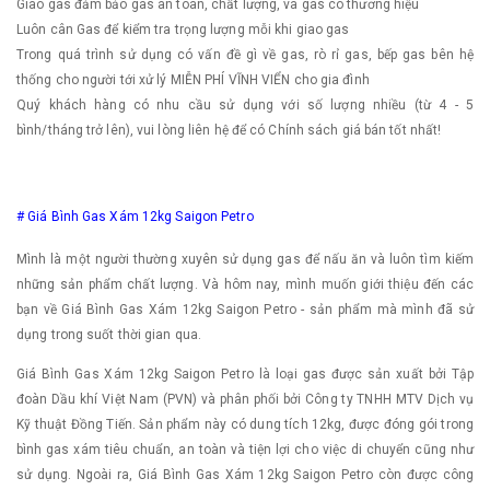
Giao gas đảm bảo gas an toàn, chất lượng, và gas có thương hiệu
Luôn cân Gas để kiểm tra trọng lượng mỗi khi giao gas
Trong quá trình sử dụng có vấn đề gì về gas, rò rỉ gas, bếp gas ​bên hệ
thống cho người tới xử lý MIỄN PHÍ VĨNH VIỂN cho gia đình
Quý khách hàng có nhu cầu sử dụng với số lượng nhiều (từ 4 - 5
bình/tháng trở lên), vui lòng liên hệ để có Chính sách giá bán tốt nhất!
# Giá Bình Gas Xám 12kg Saigon Petro
Mình là một người thường xuyên sử dụng gas để nấu ăn và luôn tìm kiếm
những sản phẩm chất lượng. Và hôm nay, mình muốn giới thiệu đến các
bạn về Giá Bình Gas Xám 12kg Saigon Petro - sản phẩm mà mình đã sử
dụng trong suốt thời gian qua.
Giá Bình Gas Xám 12kg Saigon Petro là loại gas được sản xuất bởi Tập
đoàn Dầu khí Việt Nam (PVN) và phân phối bởi Công ty TNHH MTV Dịch vụ
Kỹ thuật Đồng Tiến. Sản phẩm này có dung tích 12kg, được đóng gói trong
bình gas xám tiêu chuẩn, an toàn và tiện lợi cho việc di chuyển cũng như
sử dụng. Ngoài ra, Giá Bình Gas Xám 12kg Saigon Petro còn được công