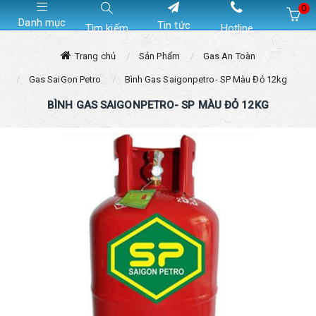
0
Danh mục
Tin tức
Tìm kiếm
Hotline
Hiện chưa có sản phẩm nào trong giỏ hàng của bạn
Trang chủ
Sản Phẩm
Gas An Toàn
Gas SaiGon Petro
Bình Gas Saigonpetro- SP Màu Đỏ 12kg
BÌNH GAS SAIGONPETRO- SP MÀU ĐỎ 12KG