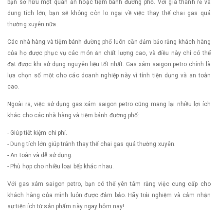
bạn sở hữu một quán ăn hoặc tiệm bánh đường phố. Với giá thành rẻ và
dung tích lớn, bạn sẽ không còn lo ngại về việc thay thế chai gas quá
thường xuyên nữa.
Các nhà hàng và tiệm bánh đường phố luôn cần đảm bảo rằng khách hàng
của họ được phục vụ các món ăn chất lượng cao, và điều này chỉ có thể
đạt được khi sử dụng nguyên liệu tốt nhất. Gas xám saigon petro chính là
lựa chọn số một cho các doanh nghiệp này vì tính tiện dụng và an toàn
cao.
Ngoài ra, việc sử dụng gas xám saigon petro cũng mang lại nhiều lợi ích
khác cho các nhà hàng và tiệm bánh đường phố:
- Giúp tiết kiệm chi phí.
- Dung tích lớn giúp tránh thay thế chai gas quá thường xuyên.
- An toàn và dễ sử dụng.
- Phù hợp cho nhiều loại bếp khác nhau.
Với gas xám saigon petro, bạn có thể yên tâm rằng việc cung cấp cho
khách hàng của mình luôn được đảm bảo. Hãy trải nghiệm và cảm nhận
sự tiện ích từ sản phẩm này ngay hôm nay!