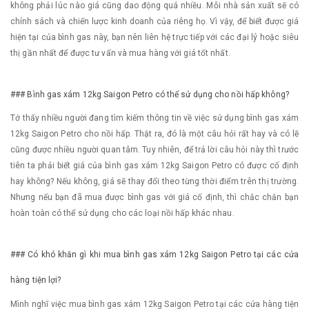
không phải lúc nào giá cũng dao động quá nhiều. Mỗi nhà sản xuất sẽ có
chính sách và chiến lược kinh doanh của riêng họ. Vì vậy, để biết được giá
hiện tại của bình gas này, bạn nên liên hệ trực tiếp với các đại lý hoặc siêu
thị gần nhất để được tư vấn và mua hàng với giá tốt nhất.
### Bình gas xám 12kg Saigon Petro có thể sử dụng cho nồi hấp không?
Tớ thấy nhiều người đang tìm kiếm thông tin về việc sử dụng bình gas xám
12kg Saigon Petro cho nồi hấp. Thật ra, đó là một câu hỏi rất hay và có lẽ
cũng được nhiều người quan tâm. Tuy nhiên, để trả lời câu hỏi này thì trước
tiên ta phải biết giá của bình gas xám 12kg Saigon Petro có được cố định
hay không? Nếu không, giá sẽ thay đổi theo từng thời điểm trên thị trường.
Nhưng nếu bạn đã mua được bình gas với giá cố định, thì chắc chắn bạn
hoàn toàn có thể sử dụng cho các loại nồi hấp khác nhau.
### Có khó khăn gì khi mua bình gas xám 12kg Saigon Petro tại các cửa
hàng tiện lợi?
Mình nghĩ việc mua bình gas xám 12kg Saigon Petro tại các cửa hàng tiện