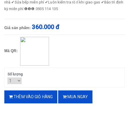
nhà ✔Sửa bếp miễn phí ✔Luôn kiểm tra rò rỉ khi giao gas ✔Bảo trì định
kỳ miễn phí ❶❶❶ 0935 114 135
360.000 đ
Giá sản phẩm:
Mã QR:
Số lượng
THÊM VÀO GIỎ HÀNG
MUA NGAY