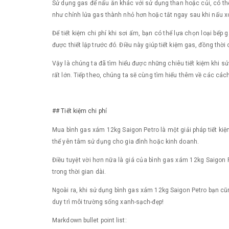
Sử dụng gas để nấu ăn khác với sử dụng than hoặc củi, có thể 
như chỉnh lửa gas thành nhỏ hơn hoặc tắt ngay sau khi nấu x
Để tiết kiệm chi phí khi sơi ấm, bạn có thể lựa chọn loại bế
được thiết lập trước đó. Điều này giúp tiết kiệm gas, đồng thờ
Vậy là chúng ta đã tìm hiểu được những chiêu tiết kiệm khi sử
rất lớn. Tiếp theo, chúng ta sẽ cùng tìm hiểu thêm về các các
## Tiết kiệm chi phí
Mua bình gas xám 12kg Saigon Petro là một giải pháp tiết kiệ
thể yên tâm sử dụng cho gia đình hoặc kinh doanh.
Điều tuyệt vời hơn nữa là giá của bình gas xám 12kg Saigon P
trong thời gian dài.
Ngoài ra, khi sử dụng bình gas xám 12kg Saigon Petro bạn cũn
duy trì môi trường sống xanh-sạch-đẹp!
Markdown bullet point list: