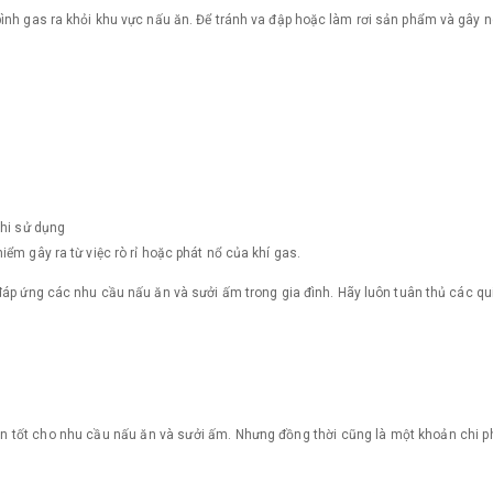
bình gas ra khỏi khu vực nấu ăn. Để tránh va đập hoặc làm rơi sản phẩm và gây
khi sử dụng
ểm gây ra từ việc rò rỉ hoặc phát nổ của khí gas.
đáp ứng các nhu cầu nấu ăn và sưởi ấm trong gia đình. Hãy luôn tuân thủ các q
 tốt cho nhu cầu nấu ăn và sưởi ấm. Nhưng đồng thời cũng là một khoản chi phí k