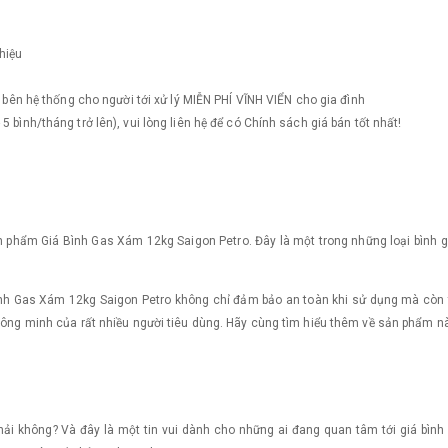
hiệu
s ​bên hệ thống cho người tới xử lý MIỄN PHÍ VĨNH VIỂN cho gia đình
 bình/tháng trở lên), vui lòng liên hệ để có Chính sách giá bán tốt nhất!
n phẩm Giá Bình Gas Xám 12kg Saigon Petro. Đây là một trong những loại bình g
nh Gas Xám 12kg Saigon Petro không chỉ đảm bảo an toàn khi sử dụng mà còn tiế
thông minh của rất nhiều người tiêu dùng. Hãy cùng tìm hiểu thêm về sản phẩm nà
phải không? Và đây là một tin vui dành cho những ai đang quan tâm tới giá bìn