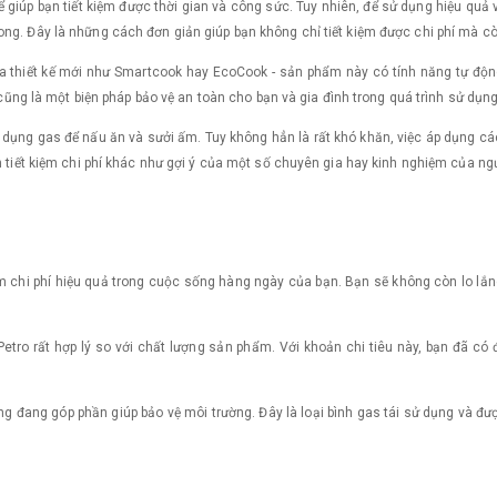
giúp bạn tiết kiệm được thời gian và công sức. Tuy nhiên, để sử dụng hiệu quả 
ong. Đây là những cách đơn giản giúp bạn không chỉ tiết kiệm được chi phí mà c
p ga thiết kế mới như Smartcook hay EcoCook - sản phẩm này có tính năng tự độ
i cũng là một biện pháp bảo vệ an toàn cho bạn và gia đình trong quá trình sử dụng
 dụng gas để nấu ăn và sưởi ấm. Tuy không hẳn là rất khó khăn, việc áp dụng các 
h tiết kiệm chi phí khác như gợi ý của một số chuyên gia hay kinh nghiệm của ng
m chi phí hiệu quả trong cuộc sống hàng ngày của bạn. Bạn sẽ không còn lo lắn
etro rất hợp lý so với chất lượng sản phẩm. Với khoản chi tiêu này, bạn đã có
g đang góp phần giúp bảo vệ môi trường. Đây là loại bình gas tái sử dụng và đư