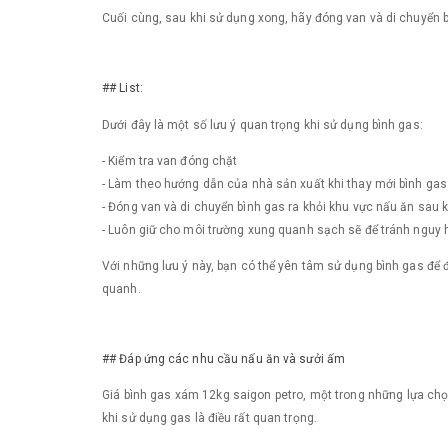
Cuối cùng, sau khi sử dụng xong, hãy đóng van và di chuyển 
## List:
Dưới đây là một số lưu ý quan trọng khi sử dụng bình gas:
- Kiểm tra van đóng chặt
- Làm theo hướng dẫn của nhà sản xuất khi thay mới bình gas
- Đóng van và di chuyển bình gas ra khỏi khu vực nấu ăn sau 
- Luôn giữ cho môi trường xung quanh sạch sẽ để tránh nguy hi
Với những lưu ý này, bạn có thể yên tâm sử dụng bình gas để 
quanh.
## Đáp ứng các nhu cầu nấu ăn và sưởi ấm
Giá bình gas xám 12kg saigon petro, một trong những lựa chọn
khi sử dụng gas là điều rất quan trọng.