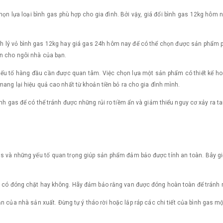
họn lựa loại bình gas phù hợp cho gia đình. Bởi vậy, giá đổi bình gas 12kg hôm 
h lý vỏ bình gas 12kg hay giá gas 24h hôm nay để có thể chọn được sản phẩm phù
àn cho ngôi nhà của bạn.
à yếu tố hàng đầu cần được quan tâm. Việc chọn lựa một sản phẩm có thiết kế h
mang lại hiệu quả cao nhất từ khoản tiền bỏ ra cho gia đình mình.
ình gas để có thể tránh được những rủi ro tiềm ẩn và giảm thiểu nguy cơ xảy ra t
gas và những yếu tố quan trọng giúp sản phẩm đảm bảo được tính an toàn. Bây g
an có đóng chặt hay không. Hãy đảm bảo rằng van được đóng hoàn toàn để tránh r
 của nhà sản xuất. Đừng tự ý tháo rời hoặc lắp ráp các chi tiết của bình gas một