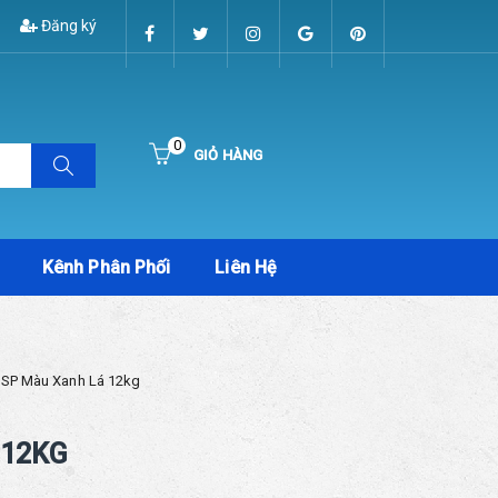
Đăng ký
0
GIỎ HÀNG
Hiện chưa có sản phẩm nào trong giỏ hàng của bạn
Kênh Phân Phối
Liên Hệ
 SP Màu Xanh Lá 12kg
 12KG