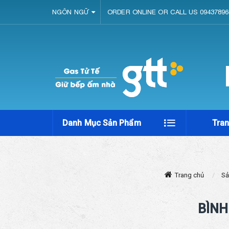
NGÔN NGỮ
ORDER ONLINE OR CALL US 09437896
Danh Mục Sản Phẩm
Tra
Trang chủ
Sả
BÌNH