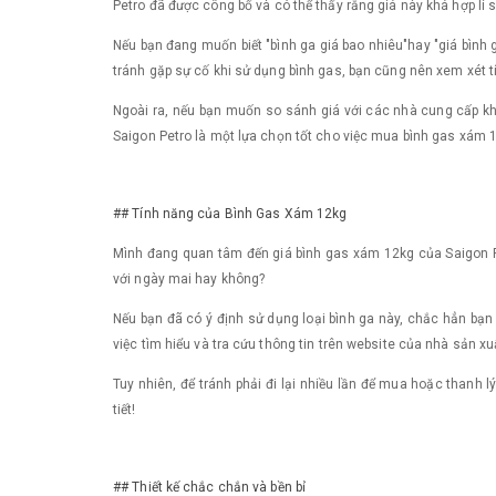
Petro đã được công bố và có thể thấy rằng giá này khá hợp lí s
Nếu bạn đang muốn biết "bình ga giá bao nhiêu"hay "giá bình 
tránh gặp sự cố khi sử dụng bình gas, bạn cũng nên xem xét 
Ngoài ra, nếu bạn muốn so sánh giá với các nhà cung cấp khá
Saigon Petro là một lựa chọn tốt cho việc mua bình gas xám 
## Tính năng của Bình Gas Xám 12kg
Mình đang quan tâm đến giá bình gas xám 12kg của Saigon Pe
với ngày mai hay không?
Nếu bạn đã có ý định sử dụng loại bình ga này, chắc hẳn bạn
việc tìm hiểu và tra cứu thông tin trên website của nhà sản xu
Tuy nhiên, để tránh phải đi lại nhiều lần để mua hoặc thanh l
tiết!
## Thiết kế chắc chắn và bền bỉ