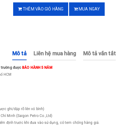
THÊM VÀO GIỎ HÀNG
MUA NGAY
Mô tả
Liên hệ mua hàng
Mô tả vắn tắt
ị trường được
BẢO HÀNH 5 NĂM
phố HCM
ược ghi/dập rõ lên vỏ bình)
Chí Minh (Saigon Petro Co.,Ltd)
kiểm định trước khi đưa vào sử dụng, có tem chống hàng giả.