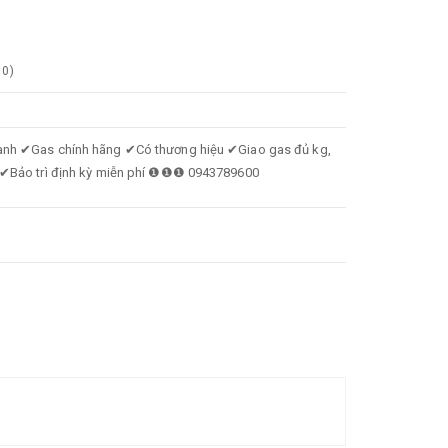
0
)
nhanh ✔Gas chính hãng ✔Có thương hiệu ✔Giao gas đủ kg,
as ✔Bảo trì định kỳ miễn phí ❶❶❶ 0943789600