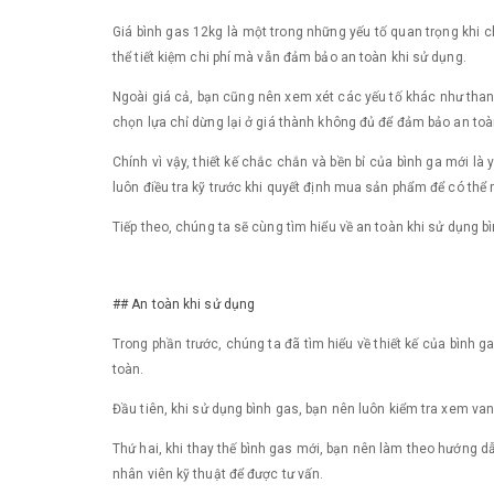
Giá bình gas 12kg là một trong những yếu tố quan trọng khi c
thể tiết kiệm chi phí mà vẫn đảm bảo an toàn khi sử dụng.
Ngoài giá cả, bạn cũng nên xem xét các yếu tố khác như than
chọn lựa chỉ dừng lại ở giá thành không đủ để đảm bảo an to
Chính vì vậy, thiết kế chắc chắn và bền bỉ của bình ga mới l
luôn điều tra kỹ trước khi quyết định mua sản phẩm để có thể 
Tiếp theo, chúng ta sẽ cùng tìm hiểu về an toàn khi sử dụng b
## An toàn khi sử dụng
Trong phần trước, chúng ta đã tìm hiểu về thiết kế của bình 
toàn.
Đầu tiên, khi sử dụng bình gas, bạn nên luôn kiểm tra xem v
Thứ hai, khi thay thế bình gas mới, bạn nên làm theo hướng dẫn
nhân viên kỹ thuật để được tư vấn.