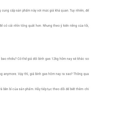
ang cung cấp sản phẩm này với mức giá khả quan. Tuy nhiên, để
 có cái nhìn tổng quát hơn. Nhưng theo ý kiến riêng của tôi,
 bao nhiêu? Có thể giá đổi bình gas 12kg hôm nay sẽ khác so
ụng anymore. Vậy thì, giá bình gas hôm nay ra sao? Thông qua
và bền bỉ của sản phẩm. Hãy tiếp tục theo dõi để biết thêm chi