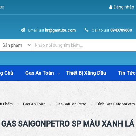
Đăng nhập
00
Email us!
hr@gastute.com
Call to us!
0943789600
ng Chủ
Gas An Toàn
Thiết Bị Xăng Dầu
Tin Tức
n Phẩm
Gas An Toàn
Gas SaiGon Petro
Bình Gas SaigonPetro
 GAS SAIGONPETRO SP MÀU XANH LÁ