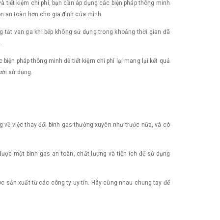
và tiết kiệm chi phí, bạn cần áp dụng các biện pháp thông minh
òn an toàn hơn cho gia đình của mình.
ng tắt van ga khi bếp không sử dụng trong khoảng thời gian đã
.
biện pháp thông minh để tiết kiệm chi phí lại mang lại kết quả
ười sử dụng.
g về việc thay đổi bình gas thường xuyên như trước nữa, và có
 được một bình gas an toàn, chất lượng và tiện ích để sử dụng
ợc sản xuất từ các công ty uy tín. Hãy cùng nhau chung tay để