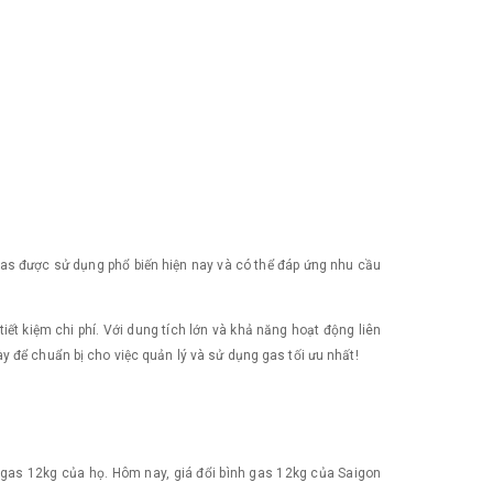
as được sử dụng phổ biến hiện nay và có thể đáp ứng nhu cầu
t kiệm chi phí. Với dung tích lớn và khả năng hoạt động liên
y để chuẩn bị cho việc quản lý và sử dụng gas tối ưu nhất!
h gas 12kg của họ. Hôm nay, giá đổi bình gas 12kg của Saigon