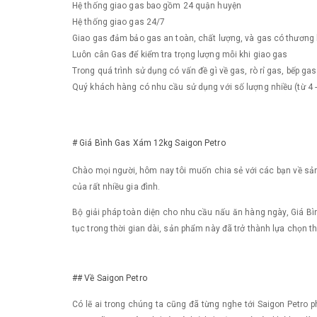
Hệ thống giao gas bao gồm 24 quận huyện
Hệ thống giao gas 24/7
Giao gas đảm bảo gas an toàn, chất lượng, và gas có thương 
Luôn cân Gas để kiểm tra trọng lượng mỗi khi giao gas
Trong quá trình sử dụng có vấn đề gì về gas, rò rỉ gas, bếp ga
Quý khách hàng có nhu cầu sử dụng với số lượng nhiều (từ 4 - 5
# Giá Bình Gas Xám 12kg Saigon Petro
Chào mọi người, hôm nay tôi muốn chia sẻ với các bạn về sả
của rất nhiều gia đình.
Bộ giải pháp toàn diện cho nhu cầu nấu ăn hàng ngày, Giá Bì
tục trong thời gian dài, sản phẩm này đã trở thành lựa chọn 
## Về Saigon Petro
Có lẽ ai trong chúng ta cũng đã từng nghe tới Saigon Petro 