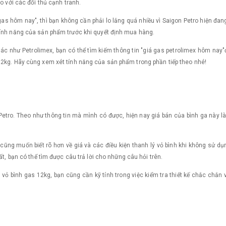
o với các đối thủ cạnh tranh.
gas hôm nay", thì bạn không cần phải lo lắng quá nhiều vì Saigon Petro hiện đ
tính năng của sản phẩm trước khi quyết định mua hàng.
c như Petrolimex, bạn có thể tìm kiếm thông tin "giá gas petrolimex hôm nay"để
12kg. Hãy cùng xem xét tính năng của sản phẩm trong phần tiếp theo nhé!
tro. Theo như thông tin mà mình có được, hiện nay giá bán của bình ga này là
 cũng muốn biết rõ hơn về giá và các điều kiện thanh lý vỏ bình khi không sử d
ất, bạn có thể tìm được câu trả lời cho những câu hỏi trên.
ý vỏ bình gas 12kg, bạn cũng cần kỹ tính trong việc kiểm tra thiết kế chắc chắn 