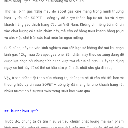
kiệm năng lượng, mà còn dễ sử dụng và bảo quản.
Thứ hai, bình gas 12kg màu đỏ sopet gas one mang trong mình thương
hiệu uy tín của SOPET – công ty đã được thành lập từ rất lâu và được
khách hàng yêu thích hàng đầu tại Việt Nam. Không chỉ riêng tôi mới tin
vào chất lượng của sản phẩm này, mà còn có hàng triệu khách hàng phục
vụ cho việc chế biến các loại món ăn ngon miệng.
Cuối cùng, hãy tin vào kinh nghiệm của tôi! Bạn sẽ không thể sai khi chọn
bình gas 12kg màu đỏ sopet gas one. Sản phẩm này thực sự xứng đáng để
được lựa chọn bởi những tính năng vượt trội và giá cả hợp lí. Hãy tận dụng
ngay cơ hội này để có thể sở hữu sản phẩm tốt nhất cho gia đình bạn.
Vậy, trong phần tiếp theo của chúng ta, chúng ta sẽ đi vào chi tiết hơn về
thương hiệu uy tín của SOPET – công ty đã mang lại cho khách hàng rất
nhiều niềm tin và sự yêu mến trong suốt bao năm qua.
## Thương hiệu uy tín
Trước đó, chúng ta đã tìm hiểu về tiêu chuẩn chất lượng mà sản phẩm