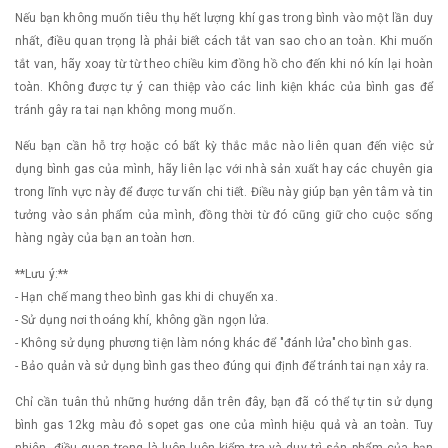
Nếu bạn không muốn tiêu thụ hết lượng khí gas trong bình vào một lần duy
nhất, điều quan trọng là phải biết cách tắt van sao cho an toàn. Khi muốn
tắt van, hãy xoay từ từ theo chiều kim đồng hồ cho đến khi nó kín lại hoàn
toàn. Không được tự ý can thiệp vào các linh kiện khác của bình gas để
tránh gây ra tai nạn không mong muốn.
Nếu bạn cần hỗ trợ hoặc có bất kỳ thắc mắc nào liên quan đến việc sử
dụng bình gas của mình, hãy liên lạc với nhà sản xuất hay các chuyên gia
trong lĩnh vực này để được tư vấn chi tiết. Điều này giúp bạn yên tâm và tin
tưởng vào sản phẩm của mình, đồng thời từ đó cũng giữ cho cuộc sống
hàng ngày của bạn an toàn hơn.
**Lưu ý:**
- Hạn chế mang theo bình gas khi di chuyển xa.
- Sử dụng nơi thoáng khí, không gần ngọn lửa.
- Không sử dụng phương tiện làm nóng khác để "đánh lửa"cho bình gas.
- Bảo quản và sử dụng bình gas theo đúng qui định để tránh tai nạn xảy ra.
Chỉ cần tuân thủ những hướng dẫn trên đây, bạn đã có thể tự tin sử dụng
bình gas 12kg màu đỏ sopet gas one của mình hiệu quả và an toàn. Tuy
nhiên, điều quan trọng là luôn luôn kiểm tra và duy trì sản phẩm của bạn