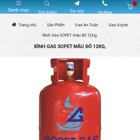
0
Danh mục
Tin tức
Tìm kiếm
Hotline
Hiện chưa có sản phẩm nào trong giỏ hàng của bạn
Trang chủ
Sản Phẩm
Gas An Toàn
Gas Sopet
Bình Gas SOPET màu đỏ 12kg,
BÌNH GAS SOPET MÀU ĐỎ 12KG,