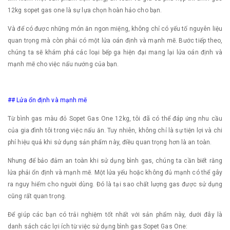
12kg sopet gas one là sự lựa chọn hoàn hảo cho bạn.
Và để có được những món ăn ngon miệng, không chỉ có yếu tố nguyên liệu
quan trọng mà còn phải có một lửa oán định và mạnh mẽ. Bước tiếp theo,
chúng ta sẽ khám phá các loại bếp ga hiện đại mang lại lửa oán định và
mạnh mẽ cho việc nấu nướng của bạn.
## Lửa ổn định và mạnh mẽ
Từ bình gas màu đỏ Sopet Gas One 12kg, tôi đã có thể đáp ứng nhu cầu
của gia đình tôi trong việc nấu ăn. Tuy nhiên, không chỉ là sự tiện lợi và chi
phí hiệu quả khi sử dụng sản phẩm này, điều quan trọng hơn là an toàn.
Nhưng để bảo đảm an toàn khi sử dụng bình gas, chúng ta cần biết rằng
lửa phải ổn định và mạnh mẽ. Một lửa yếu hoặc không đủ mạnh có thể gây
ra nguy hiểm cho người dùng. Đó là tại sao chất lượng gas được sử dụng
cũng rất quan trọng.
Để giúp các bạn có trải nghiệm tốt nhất với sản phẩm này, dưới đây là
danh sách các lợi ích từ việc sử dụng bình gas Sopet Gas One: