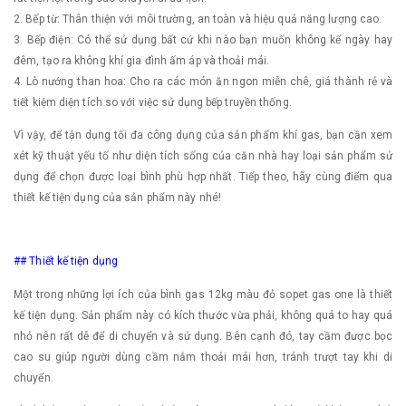
2. Bếp từ: Thân thiện với môi trường, an toàn và hiệu quả năng lượng cao.
3. Bếp điện: Có thể sử dụng bất cứ khi nào bạn muốn không kể ngày hay
đêm, tạo ra không khí gia đình ấm áp và thoải mái.
4. Lò nướng than hoa: Cho ra các món ăn ngon miễn chê, giá thành rẻ và
tiết kiệm diện tích so với việc sử dụng bếp truyền thống.
Vì vậy, để tận dụng tối đa công dụng của sản phẩm khí gas, bạn cần xem
xét kỹ thuật yếu tố như diện tích sống của căn nhà hay loại sản phẩm sử
dụng để chọn được loại bình phù hợp nhất. Tiếp theo, hãy cùng điểm qua
thiết kế tiện dụng của sản phẩm này nhé!
## Thiết kế tiện dụng
Một trong những lợi ích của bình gas 12kg màu đỏ sopet gas one là thiết
kế tiện dụng. Sản phẩm này có kích thước vừa phải, không quá to hay quá
nhỏ nên rất dễ để di chuyển và sử dụng. Bên cạnh đó, tay cầm được bọc
cao su giúp người dùng cầm nắm thoải mái hơn, tránh trượt tay khi di
chuyển.