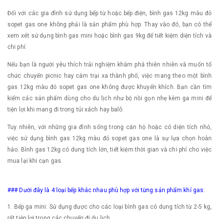
Đối với các gia đình sử dụng bếp từ hoặc bếp điện, bình gas 12kg màu đỏ
sopet gas one không phải là sản phẩm phù hợp. Thay vào đó, bạn có thể
xem xét sử dụng bình gas mini hoặc bình gas 9kg để tiết kiệm diện tích và
chi phí.
Nếu bạn là người yêu thích trải nghiệm khám phá thiên nhiên và muốn tổ
chức chuyến picnic hay cắm trại xa thành phố, việc mang theo một bình
gas 12kg màu đỏ sopet gas one không được khuyến khích. Bạn cần tìm
kiếm các sản phẩm dùng cho du lịch như bộ nồi gọn nhẹ kèm ga mini để
tiện lợi khi mang đi trong túi xách hay balô.
Tuy nhiên, với những gia đình sống trong căn hộ hoặc có diện tích nhỏ,
việc sử dụng bình gas 12kg màu đỏ sopet gas one là sự lựa chọn hoàn
hảo. Bình gas 12kg có dung tích lớn, tiết kiệm thời gian và chi phí cho việc
mua lại khi cạn gas.
### Dưới đây là 4 loại bếp khác nhau phù hợp với từng sản phẩm khí gas:
1. Bếp ga mini: Sử dụng được cho các loại bình gas có dung tích từ 2-5 kg,
rất tiện lợi trong các chuyến đi du lịch.