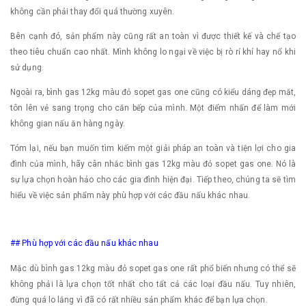
không cần phải thay đổi quá thường xuyên.
Bên cạnh đó, sản phẩm này cũng rất an toàn vì được thiết kế và chế tạo
theo tiêu chuẩn cao nhất. Mình không lo ngại về việc bị rò rỉ khí hay nổ khi
sử dụng.
Ngoài ra, bình gas 12kg màu đỏ sopet gas one cũng có kiểu dáng đẹp mắt,
tôn lên vẻ sang trọng cho căn bếp của mình. Một điểm nhấn để làm mới
không gian nấu ăn hàng ngày.
Tóm lại, nếu bạn muốn tìm kiếm một giải pháp an toàn và tiện lợi cho gia
đình của mình, hãy cân nhắc bình gas 12kg màu đỏ sopet gas one. Nó là
sự lựa chọn hoàn hảo cho các gia đình hiện đại. Tiếp theo, chúng ta sẽ tìm
hiểu về việc sản phẩm này phù hợp với các đầu nấu khác nhau.
## Phù hợp với các đầu nấu khác nhau
Mặc dù bình gas 12kg màu đỏ sopet gas one rất phổ biến nhưng có thể sẽ
không phải là lựa chọn tốt nhất cho tất cả các loại đầu nấu. Tuy nhiên,
đừng quá lo lắng vì đã có rất nhiều sản phẩm khác để bạn lựa chọn.