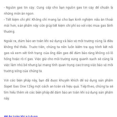
- Nguồn gas tin cậy: Cung cấp cho bạn nguồn gas tin cậy để chuẩn bị
những món ăn ngon.
- Tiết kiệm chi phí: Không chỉ mang lại cho bạn kinh nghiệm nấu ăn thoải
mái hơn, sản phẩm này còn giúp tiết kiệm chi phí so với việc mua gas bình
thường.
Ngoài ra, đảm bảo an toàn khi sử dụng và bảo vệ môi trường cũng là điều
không thể thiếu. Trước tiên, chúng ta nên luôn kiểm tra quy trình kết nối
gas và xem xét tình trạng của ống dẫn gas để đảm bảo rằng không có lỗ
hổng hoặc rò rỉ gas. Việc giữ cho môi trường xung quanh sạch sẽ cũng là
việc làm nhỏ bé nhưng lại mang tính quan trọng cao trong việc bảo vệ môi
trường sống của chúng ta.
Với các biện pháp này, bạn đã được khuyến khích để sử dụng sản phẩm
Sopet Gas One 12kg một cách an toàn và hiệu quả. Tiếp theo, chúng ta sẽ
tìm hiểu thêm về các biện pháp để đảm bảo an toàn khi sử dụng sản phẩm
này.
## An toàn khi sử dụng