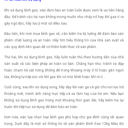
Khi sử dụng bình gas, việc đảm bảo an toàn luôn được xem là ưu tiên hàng
đầu. Để tránh các tai nạn không mong muốn như cháy nổ hay khí gas rỉ ra
gây ngộ độc, hãy lưu ý một số điều sau:
Đầu tiên, khi mới mua bình gas về, cần kiểm tra kỹ lưỡng để đảm bảo sản
phẩm chất lượng và an toàn. Hãy tìm hiểu thông tin của nhà sản xuất và
các quy định liên quan để có thêm kiến thức về sản phẩm.
Thứ hai, khi sử dụng bình gas, hãy luôn tuân thủ theo hướng dẫn của nhà
sản xuất và các biện pháp an toàn cơ bản. Chẳng hạn như: tránh va đập
hoặc chạm tới vật nóng; không để trong khoang máy ô tô hoặc gần ngọn
lửa; không tự tiếp xúc với khí gas khi có mùi khét hoặc khí rò rỉ...
Cuối cùng, sau khi sử dụng xong, hãy đậy kín van ga và giữ cho nơi lưu trữ
thoáng mát, tránh ánh nắng trực tiếp và xa tầm tay của trẻ em. Nếu bạn
không sử dụng bình gas trong một khoảng thời gian dài, hãy kiểm tra lại
trước khi tiếp tục sử dụng để đảm bảo an toàn.
Hơn nữa, việc lựa chọn loại bình gas phù hợp cho gia đình cũng rất quan
trọng. Dưới đây là một số thông tin về sản phẩm Bình Gas 12kg Màu Đỏ