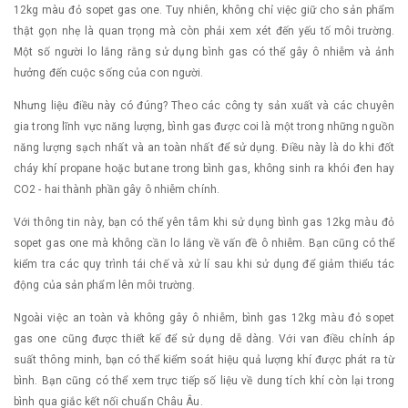
12kg màu đỏ sopet gas one. Tuy nhiên, không chỉ việc giữ cho sản phẩm
thật gọn nhẹ là quan trọng mà còn phải xem xét đến yếu tố môi trường.
Một số người lo lắng rằng sử dụng bình gas có thể gây ô nhiễm và ảnh
hưởng đến cuộc sống của con người.
Nhưng liệu điều này có đúng? Theo các công ty sản xuất và các chuyên
gia trong lĩnh vực năng lượng, bình gas được coi là một trong những nguồn
năng lượng sạch nhất và an toàn nhất để sử dụng. Điều này là do khi đốt
cháy khí propane hoặc butane trong bình gas, không sinh ra khói đen hay
CO2 - hai thành phần gây ô nhiễm chính.
Với thông tin này, bạn có thể yên tâm khi sử dụng bình gas 12kg màu đỏ
sopet gas one mà không cần lo lắng về vấn đề ô nhiễm. Bạn cũng có thể
kiểm tra các quy trình tái chế và xử lí sau khi sử dụng để giảm thiểu tác
động của sản phẩm lên môi trường.
Ngoài việc an toàn và không gây ô nhiễm, bình gas 12kg màu đỏ sopet
gas one cũng được thiết kế để sử dụng dễ dàng. Với van điều chỉnh áp
suất thông minh, bạn có thể kiểm soát hiệu quả lượng khí được phát ra từ
bình. Bạn cũng có thể xem trực tiếp số liệu về dung tích khí còn lại trong
bình qua giắc kết nối chuẩn Châu Âu.