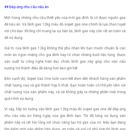
## Đáp ứng nhu cầu nấu ăn
Một trong những nhu cầu thiết yếu của mỗi gia đình là có được nguồn gas
để nấu ăn. Và bình gas 12kg màu đỏ sopet gas one chính là lựa chọn tuyệt
vời cho bạn. Không chỉ mang lại sự tiện lợi, bình gas này còn rất an toàn và
dễ sử dụng.
Giá trị của bình gas 12kg không thể phủ nhận khi bạn muốn chuẩn bị các
món ăn ngon miệng cho gia đình hay tổ chức những buổi tiệc tùng. Được
sản xuất từ công nghệ hiện đại, chiếc bình gas này giúp cho việc nấu
nướng trở thành điều dễ dàng hơn bao giờ hết.
Bên cạnh đó, Sopet Gas One luôn cam kết đem đến khách hàng sản phẩm
chất lượng cao và giá thành hợp lí nhất. Bạn hoàn toàn có thể yên tâm với
chất lượng của sản phẩm này, và sẽ không gây ra những phiền toái trong
quá trình sử dụng.
Vì vậy, hãy tin tưởng vào bình gas 12kg màu đỏ sopet gas one để đáp ứng
nhu cầu nấu ăn hàng ngày của gia đình bạn. Tôi đã từng sử dụng sản
phẩm này và rất hài lòng với chức năng lưu trữ gas của nó. Nếu bạn đang
tìm kiếm một sản phẩm tiện dụng, an toàn và giá cả phù hợp thì bình gas