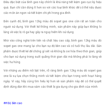
Điều đặc biệt của bình gas này chính là khả năng tiết kiệm gas cực kỳ hiệu
quả. Bạn chỉ cần dùng ít hơn so với các loại bình khác để có thể nấu được
các món ăn ngon và tiết kiệm chi phí trong gia đình.
Bên cạnh đó, bình gas 12kg màu đỏ sopet gas one còn rất an toàn cho
người sử dụng. Với thiết kế thông minh, sản phẩm này giúp bạn không lo
lắng về việc bị rò ga hay gây ra nguy hiểm khi sử dụng.
Nhờ vào công nghệ tiên tiến và chất liệu cao cấp, bình gas 12kg màu đỏ
sopet gas one mang lại cho bạn sự độ bền cao và có tuổi thọ lâu dài. Sản
phẩm được thiết kế để chống gỉ sét và không bị oxi hóa theo thời gian, giúp
cho bạn sử dụng trong suốt quãng thời gian dài mà không phải lo lắng về
việc hư hỏng.
Với những ưu điểm nổi bật trên, rõ ràng bình gas 12kg màu đỏ sopet gas
one là sự lựa chọn thông minh và tiết kiệm cho bạn trong sinh hoạt hàng
ngày. Vì vậy, hãy cùng tìm hiểu kỹ hơn về sản phẩm này để có thể quyết
định đúng đắn khi mua sắm các thiết bị gia dụng cho gia đình của mình.
## Độ bền cao