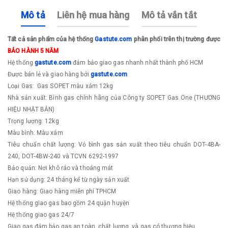
Mô tả
Liên hệ mua hàng
Mô tả vắn tắt
Tất cả sản phẩm của hệ thống
Gastute.com
phân phối trên thị trường được
BẢO HÀNH 5 NĂM
Hệ thống
gastute.com
đảm bảo giao gas nhanh nhất thành phố HCM
Được bán lẻ và giao hàng bởi
gastute.com
Loại Gas: Gas SOPET màu xám 12kg
Nhà sản xuất: Bình gas chính hãng của Công ty SOPET Gas One (THƯƠNG
HIỆU NHẬT BẢN)
Trọng lượng: 12kg
Màu bình: Màu xám
Tiêu chuẩn chất lượng: Vỏ bình gas sản xuất theo tiêu chuẩn DOT-4BA-
240, DOT-4BW-240 và TCVN 6292-1997
Bảo quản: Nơi khô ráo và thoáng mát
Hạn sử dụng: 24 tháng kể từ ngày sản xuất
Giao hàng: Giao hàng miễn phí TPHCM
Hệ thống giao gas bao gồm 24 quận huyện
Hệ thống giao gas 24/7
Giao gas đảm bảo gas an toàn, chất lượng, và gas có thương hiệu