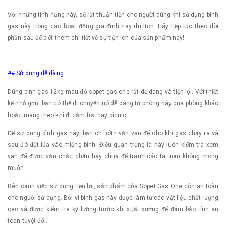
Với những tính năng này, sẽ rất thuận tiện cho người dùng khi sử dụng bình
gas này trong các hoạt động gia đình hay du lịch. Hãy tiếp tục theo dõi
phần sau để biết thêm chi tiết về sự tiện ích của sản phẩm này!
## Sử dụng dễ dàng
Dùng bình gas 12kg màu đỏ sopet gas one rất dễ dàng và tiện lợi. Với thiết
kế nhỏ gọn, bạn có thể di chuyển nó dễ dàng từ phòng này qua phòng khác
hoặc mang theo khi đi cắm trại hay picnic.
Để sử dụng bình gas này, bạn chỉ cần vặn van để cho khí gas chảy ra và
sau đó đốt lửa vào miệng bình. Điều quan trọng là hãy luôn kiểm tra xem
van đã được vặn chắc chắn hay chưa để tránh các tai nạn không mong
muốn.
Bên cạnh việc sử dụng tiện lợi, sản phẩm của Sopet Gas One còn an toàn
cho người sử dụng. Bởi vì bình gas này được làm từ các vật liệu chất lượng
cao và được kiểm tra kỹ lưỡng trước khi xuất xưởng để đảm bảo tính an
toàn tuyệt đối.