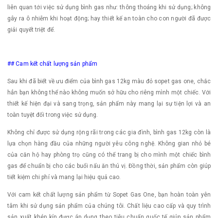
liên quan tới việc sử dụng bình gas như: thông thoáng khi sử dụng; không
gây ra ô nhiễm khi hoạt động; hay thiết kế an toàn cho con người đã được
giải quyết triệt để.
## Cam kết chất lượng sản phẩm
Sau khi đã biết về ưu điểm của bình gas 12kg màu đỏ sopet gas one, chắc
hẳn bạn không thể nào không muốn sở hữu cho riêng mình một chiếc. Với
thiết kế hiện đại và sang trọng, sản phẩm này mang lại sự tiện lợi và an
toàn tuyệt đối trong việc sử dụng.
Không chỉ được sử dụng rộng rãi trong các gia đình, bình gas 12kg còn là
lựa chọn hàng đầu của những người yêu công nghệ. Không gian nhỏ bé
của căn hộ hay phòng trọ cũng có thể trang bị cho mình một chiếc bình
gas để chuẩn bị cho các buổi nấu ăn thú vị. Đồng thời, sản phẩm còn giúp
tiết kiệm chi phí và mang lại hiệu quả cao.
Với cam kết chất lượng sản phẩm từ Sopet Gas One, bạn hoàn toàn yên
tâm khi sử dụng sản phẩm của chúng tôi. Chất liệu cao cấp và quy trình
sản xuất khép kín được áp dụng theo tiêu chuẩn quốc tế giúp sản phẩm