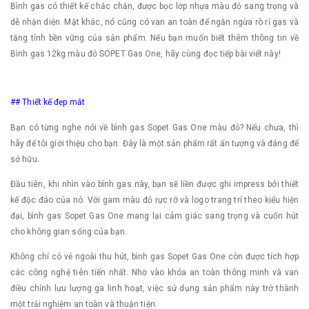
Bình gas có thiết kế chắc chắn, được bọc lớp nhựa màu đỏ sang trọng và
dễ nhận diện. Mặt khác, nó cũng có van an toàn để ngăn ngừa rò rỉ gas và
tăng tính bền vững của sản phẩm. Nếu bạn muốn biết thêm thông tin về
Bình gas 12kg màu đỏ SOPET Gas One, hãy cùng đọc tiếp bài viết này!
## Thiết kế đẹp mắt
Bạn có từng nghe nói về bình gas Sopet Gas One màu đỏ? Nếu chưa, thì
hãy để tôi giới thiệu cho bạn. Đây là một sản phẩm rất ấn tượng và đáng để
sở hữu.
Đầu tiên, khi nhìn vào bình gas này, bạn sẽ liền được ghi impress bởi thiết
kế độc đáo của nó. Với gam màu đỏ rực rỡ và logo trang trí theo kiểu hiện
đại, bình gas Sopet Gas One mang lại cảm giác sang trọng và cuốn hút
cho không gian sống của bạn.
Không chỉ có vẻ ngoài thu hút, bình gas Sopet Gas One còn được tích hợp
các công nghệ tiên tiến nhất. Nhờ vào khóa an toàn thông minh và van
điều chỉnh lưu lượng ga linh hoạt, việc sử dụng sản phẩm này trở thành
một trải nghiệm an toàn và thuận tiện.