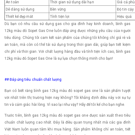
An toàn
Thời gian sử dụng dài hạn
Giá cả phù
Dễ dàng sử dụng
Bền vững
Độ tin cậy
Thiết kế đẹp mắt
Tính tiện lợi
Hiệu quả
Dù bạn có nhu cầu sử dụng gas cho gia đình hay kinh doanh, bình gas
12kg màu đỏ Sopet Gas One luôn đáp ứng được những yêu cầu của người
tiêu dùng. Chúng tôi cam kết sản phẩm của chúng tôi không chỉ giá rẻ và
an toàn, mà còn có thể tái sử dụng trong thời gian dài, giúp bạn tiết kiệm
chi phí và thời gian. Với chất lượng hàng đầu và tính tiện ích cao, bình gas
12kg màu đỏ Sopet Gas One là sự lựa chọn thông minh cho bạn!
## Đáp ứng tiêu chuẩn chất lượng
Bạn có biết rằng bình gas 12kg màu đỏ sopet gas one là sản phẩm tuyệt
vời nhất trên thị trường hiện nay không? Tôi khẳng định điều này với sự tự
tin và cảm giác hài lòng. Vì sao lại như vậy? Hãy để tôi kể cho bạn nghe.
Trước tiên, bình gas 12kg màu đỏ sopet gas one được sản xuất theo tiêu
chuẩn chất lượng cao nhất. Đây là điều quan trọng nhất mà các gia đình
Việt Nam luôn quan tâm khi mua hàng. Sản phẩm không chỉ an toàn, tiết