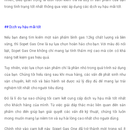
trong tình trạng tốt nhất thông qua việc áp dụng các dịch vụ hậu mãi tốt.
## Dịch vụ hậu mãi tốt
Nếu bạn đang tìm kiếm một sản phẩm bình gas 12kg chất lượng và bền
vững, thì Sopet Gas One là sự lựa chọn hoàn hảo cho bạn. Với màu đỏ nổi
bật, Sopet Gas One không chỉ mang lại tính thẩm mỹ cao mà còn có khả
năng tiết kiệm gas hiệu quả.
Tuy nhiên, việc lựa chọn sản phẩm chỉ là phần nhỏ trong quá trình sử dụng
của bạn. Chúng tôi hiểu rằng sau khi mua hàng, các vấn đề phát sinh như
vận chuyển, kết nối và bảo hành sẽ được xử lý đầy đủ để mang lại trải
nghiệm tốt nhất cho người tiêu dùng.
Đó là lí do tại sao chúng tôi cam kết cung cấp dịch vụ hậu mãi tốt nhất
cho khách hàng của mình. Từ việc giải đáp thắc mắc liên quan đến sản
phẩm cho đến giúp bạn giải quyết các vấn đề kỹ thuật, chúng tôi luôn
mong muốn mang lại niềm tin và sự hài lòng cao nhất cho người dùng.
Chính nhờ vào cam kết này, Sopet Gas One đã trở thành một trong số ít