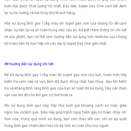
luôn đạt được chất lượng tốt nhất. Đặc biệt, Sopet Gas One cam kết đem
lại sự tin tưởng và hài lòng cho khách hàng.
Hãy sử dụng bình gas 12kg màu đỏ sopet gas one của chúng tôi để cảm
nhận sự tiện lợi và an toàn trong việc nấu ăn. Để biết thêm thông tin chi tiết
về sản phẩm, bạn có thể xem hướng dẫn sử dụng trên website của chúng
tôi hoặc liên hệ trực tiếp với các đại lý Sopet Gas One gần nhất.
## Hướng dẫn sử dụng chi tiết
Để sử dụng bình gas 12kg màu đỏ sopet gas one của bạn, trước tiên hãy
kiểm tra xem nắp và van bình đã được đóng chặt hay chưa. Sau khi kiểm
tra và khẳng định rằng bình gas của bạn an toàn để sử dụng, hãy cẩn thận
vặn van lên để cho khí gas có thể thoát ra.
Khi sử dụng bình gas này, hãy nhớ luôn giữ khoảng cách an toàn giữa
ngọn lửa và bình gas. Điều này giúp tránh nguy hiểm gây nổ hoặc cháy nổ.
Hơn nữa, trong quá trình sử dụng, bạn cần theo dõi các chỉ số áp suất
trong bình gas nhằm đảm bảo tối đa tính an toàn cho mọi người.