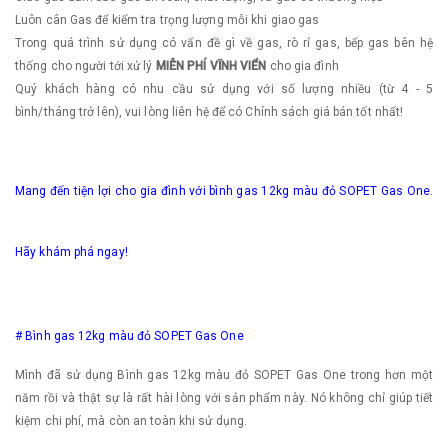
Luôn cân Gas để kiểm tra trọng lượng mỗi khi giao gas
Trong quá trình sử dụng có vấn đề gì về gas, rò rỉ gas, bếp gas bên hệ
thống cho người tới xử lý
MIỄN PHÍ VĨNH VIỂN
cho gia đình
Quý khách hàng có nhu cầu sử dụng với số lượng nhiều (từ 4 - 5
bình/tháng trở lên), vui lòng liên hệ để có Chính sách giá bán tốt nhất!
Mang đến tiện lợi cho gia đình với bình gas 12kg màu đỏ SOPET Gas One.
Hãy khám phá ngay!
# Bình gas 12kg màu đỏ SOPET Gas One
Mình đã sử dụng Bình gas 12kg màu đỏ SOPET Gas One trong hơn một
năm rồi và thật sự là rất hài lòng với sản phẩm này. Nó không chỉ giúp tiết
kiệm chi phí, mà còn an toàn khi sử dụng.