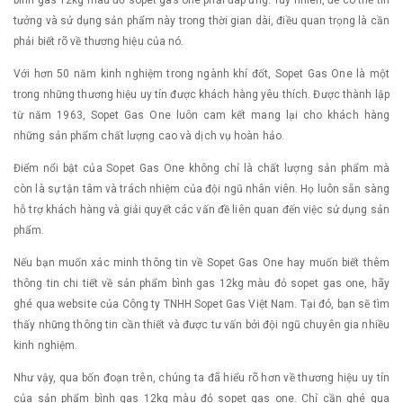
bình gas 12kg màu đỏ sopet gas one phải đáp ứng. Tuy nhiên, để có thể tin
tưởng và sử dụng sản phẩm này trong thời gian dài, điều quan trọng là cần
phải biết rõ về thương hiệu của nó.
Với hơn 50 năm kinh nghiệm trong ngành khí đốt, Sopet Gas One là một
trong những thương hiệu uy tín được khách hàng yêu thích. Được thành lập
từ năm 1963, Sopet Gas One luôn cam kết mang lại cho khách hàng
những sản phẩm chất lượng cao và dịch vụ hoàn hảo.
Điểm nổi bật của Sopet Gas One không chỉ là chất lượng sản phẩm mà
còn là sự tận tâm và trách nhiệm của đội ngũ nhân viên. Họ luôn sẵn sàng
hỗ trợ khách hàng và giải quyết các vấn đề liên quan đến việc sử dụng sản
phẩm.
Nếu bạn muốn xác minh thông tin về Sopet Gas One hay muốn biết thêm
thông tin chi tiết về sản phẩm bình gas 12kg màu đỏ sopet gas one, hãy
ghé qua website của Công ty TNHH Sopet Gas Việt Nam. Tại đó, bạn sẽ tìm
thấy những thông tin cần thiết và được tư vấn bởi đội ngũ chuyên gia nhiều
kinh nghiệm.
Như vậy, qua bốn đoạn trên, chúng ta đã hiểu rõ hơn về thương hiệu uy tín
của sản phẩm bình gas 12kg màu đỏ sopet gas one. Chỉ cần ghé qua