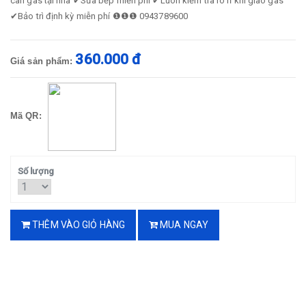
cân gas tại nhà ✔Sửa bếp miễn phí ✔Luôn kiểm tra rò rỉ khi giao gas
✔Bảo trì định kỳ miễn phí ❶❶❶ 0943789600
360.000 đ
Giá sản phẩm:
Mã QR:
Số lượng
THÊM VÀO GIỎ HÀNG
MUA NGAY