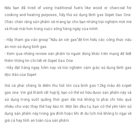
Nếu bạn đã tired of using traditional fuels like wood or charcoal for
cooking and heating purposes, hãy thử sử dụng bình gas Sopet Gas One.
Chắc chắn rằng sản phẩm sẽ mang lại cho bạn những trải nghiệm mới mẻ
và thoải mái hơn trong cuộc sống hàng ngày của mình.
- Hãy tham gia vào group "Nấu ăn với gas"để tìm hiểu các công thức nấu
ăn mới sử dụng bình gas.
- Xem qua những review sản phẩm từ người dùng khác trên mạng để biết
thêm thông tin chi tiết về Sopet Gas One.
- Hãy đặt hàng ngay hôm nay và trải nghiệm cảm giác sử dụng bình gas
độc đáo của Sopet.
Giá cả phải chăng là điểm thu hút lớn của bình gas 12kg màu đỏ sopet
gas one. Với giá thành rất hợp lý, bạn có thể sở hữu được sản phẩm này và
sử dụng trong suốt quãng thời gian dài mà không lo phải chi tiêu quá
nhiều cho việc thay thế hay bảo trì. Một lần đầu tư, bạn có thể yên tâm sử
dụng sản phẩm này trong gia đình hoặc khi đi du lịch mà không lo ngại về
giá cả hay tính an toàn của sản phẩm.