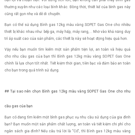
tiện lợi và thuận tiện. Với dung tích lớn, bạn không cần phải thay bình gas
thường xuyên như các loại bình khác. Đồng thời, thiết kế của bình gas này
cũng rất gọn nhẹ và dễ di chuyển.
Bạn có thể sử dụng Bình gas 12kg màu vàng SOPET Gas One cho nhiều
thiết bị khác nhau như: bếp ga, máy hấp, máy rang,… Nhờ vào khả năng duy
trì áp suất cao của sản phẩm, các thiết bị này sẽ hoạt động hiệu quả hơn.
Vậy nếu bạn muốn tìm kiếm một sản phẩm tiện lợi, an toàn và hiệu quả
cho nhu cầu gas của bạn thì Bình gas 12kg màu vàng SOPET Gas One
chính là lựa chọn tốt nhất. Tiết kiệm thời gian, tiền bạc và đảm bảo an toàn
cho bạn trong quá trình sử dụng.
## Tại sao nên chọn Bình gas 12kg màu vàng SOPET Gas One cho nhu
cầu gas của bạn
Bạn có đang tìm kiếm một bình gas phục vụ nhu cầu sử dụng của gia đình
bạn? Bạn muốn một sản phẩm chất lượng, an toàn và tiết kiệm chi phí cho
ngân sách gia đình? Nếu câu trả lời là "Có", thì Bình gas 12kg màu vàng