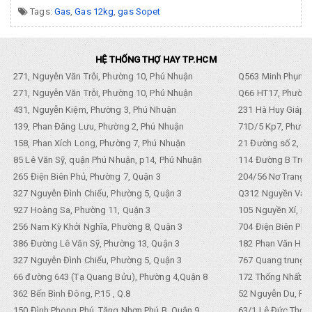
Tags:
Gas
,
Gas 12kg
,
gas Sopet
HỆ THỐNG THỢ HAY TP.HCM
271, Nguyễn Văn Trỗi, Phường 10, Phú Nhuận
Q563 Minh Phụng,
271, Nguyễn Văn Trỗi, Phường 10, Phú Nhuận
Q66 HT17, Phường
431, Nguyễn Kiệm, Phường 3, Phú Nhuận
231 Hà Huy Giáp, 
139, Phan Đăng Lưu, Phường 2, Phú Nhuận
71D/5 Kp7, Phường
158, Phan Xích Long, Phường 7, Phú Nhuận
21 Đường số 2, KP
85 Lê Văn Sỹ, quận Phú Nhuận, p14, Phú Nhuận
114 Đường B Trưng
265 Điện Biên Phủ, Phường 7, Quận 3
204/56 Nơ Trang L
327 Nguyễn Đình Chiểu, Phường 5, Quận 3
Q312 Nguyền Văn 
927 Hoàng Sa, Phường 11, Quận 3
105 Nguyền Xí, Ph
256 Nam Kỳ Khởi Nghĩa, Phường 8, Quận 3
704 Điện Biên Phũ 
386 Đường Lê Văn Sỹ, Phường 13, Quận 3
182 Phan Văn Hân,
327 Nguyễn Đình Chiểu, Phường 5, Quận 3
767 Quang trung, 
66 đường 643 (Tạ Quang Bửu), Phường 4,Quận 8
172 Thống Nhất. P
362 Bến Bình Đông, P.15 , Q.8
52 Nguyễn Du, Ph
150 Đình Phong Phú, Tăng Nhơn Phú B, Quận 9
63/1 Lê Đức Thọ, 