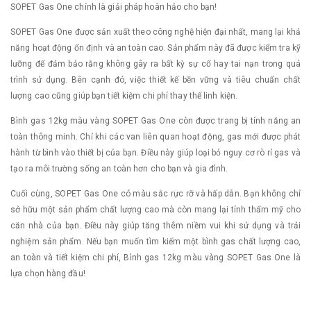
SOPET Gas One chính là giải pháp hoàn hảo cho bạn!
SOPET Gas One được sản xuất theo công nghệ hiện đại nhất, mang lại khả
năng hoạt động ổn định và an toàn cao. Sản phẩm này đã được kiểm tra kỹ
lưỡng để đảm bảo rằng không gây ra bất kỳ sự cố hay tai nạn trong quá
trình sử dụng. Bên cạnh đó, việc thiết kế bền vững và tiêu chuẩn chất
lượng cao cũng giúp bạn tiết kiệm chi phí thay thế linh kiện.
Bình gas 12kg màu vàng SOPET Gas One còn được trang bị tính năng an
toàn thông minh. Chỉ khi các van liên quan hoạt động, gas mới được phát
hành từ bình vào thiết bị của bạn. Điều này giúp loại bỏ nguy cơ rò rỉ gas và
tạo ra môi trường sống an toàn hơn cho bạn và gia đình.
Cuối cùng, SOPET Gas One có màu sắc rực rỡ và hấp dẫn. Bạn không chỉ
sở hữu một sản phẩm chất lượng cao mà còn mang lại tính thẩm mỹ cho
căn nhà của bạn. Điều này giúp tăng thêm niềm vui khi sử dụng và trải
nghiệm sản phẩm. Nếu bạn muốn tìm kiếm một bình gas chất lượng cao,
an toàn và tiết kiệm chi phí, Bình gas 12kg màu vàng SOPET Gas One là
lựa chọn hàng đầu!