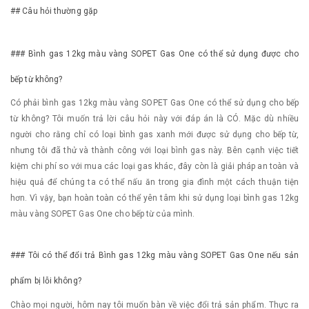
## Câu hỏi thường gặp
### Bình gas 12kg màu vàng SOPET Gas One có thể sử dụng được cho
bếp từ không?
Có phải bình gas 12kg màu vàng SOPET Gas One có thể sử dụng cho bếp
từ không? Tôi muốn trả lời câu hỏi này với đáp án là CÓ. Mặc dù nhiều
người cho rằng chỉ có loại bình gas xanh mới được sử dụng cho bếp từ,
nhưng tôi đã thử và thành công với loại bình gas này. Bên cạnh việc tiết
kiệm chi phí so với mua các loại gas khác, đây còn là giải pháp an toàn và
hiệu quả để chúng ta có thể nấu ăn trong gia đình một cách thuận tiện
hơn. Vì vậy, bạn hoàn toàn có thể yên tâm khi sử dụng loại bình gas 12kg
màu vàng SOPET Gas One cho bếp từ của mình.
### Tôi có thể đổi trả Bình gas 12kg màu vàng SOPET Gas One nếu sản
phẩm bị lỗi không?
Chào mọi người, hôm nay tôi muốn bàn về việc đổi trả sản phẩm. Thực ra