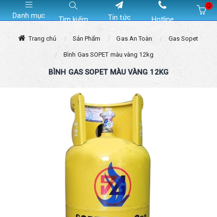
0
Danh mục
Tin tức
Tìm kiếm
Hotline
Hiện chưa có sản phẩm nào trong giỏ hàng của bạn
Trang chủ
Sản Phẩm
Gas An Toàn
Gas Sopet
Bình Gas SOPET màu vàng 12kg
BÌNH GAS SOPET MÀU VÀNG 12KG