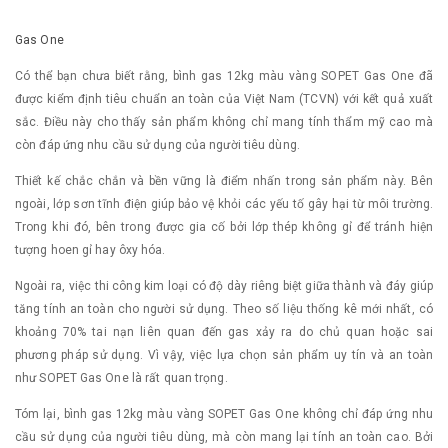
Gas One
Có thể bạn chưa biết rằng, bình gas 12kg màu vàng SOPET Gas One đã
được kiểm định tiêu chuẩn an toàn của Việt Nam (TCVN) với kết quả xuất
sắc. Điều này cho thấy sản phẩm không chỉ mang tính thẩm mỹ cao mà
còn đáp ứng nhu cầu sử dụng của người tiêu dùng.
Thiết kế chắc chắn và bền vững là điểm nhấn trong sản phẩm này. Bên
ngoài, lớp sơn tĩnh điện giúp bảo vệ khỏi các yếu tố gây hại từ môi trường.
Trong khi đó, bên trong được gia cố bởi lớp thép không gỉ để tránh hiện
tượng hoen gỉ hay ôxy hóa.
Ngoài ra, việc thi công kim loại có độ dày riêng biệt giữa thành và đáy giúp
tăng tính an toàn cho người sử dụng. Theo số liệu thống kê mới nhất, có
khoảng 70% tai nạn liên quan đến gas xảy ra do chủ quan hoặc sai
phương pháp sử dụng. Vì vậy, việc lựa chọn sản phẩm uy tín và an toàn
như SOPET Gas One là rất quan trọng.
Tóm lại, bình gas 12kg màu vàng SOPET Gas One không chỉ đáp ứng nhu
cầu sử dụng của người tiêu dùng, mà còn mang lại tính an toàn cao. Bởi