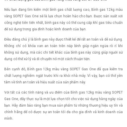
Nếu bạn đang tìm kiếm một bình gas chất lượng cao, Bình gas 12kg màu
vàng SOPET Gas One sẽ là lựa chọn hoàn hảo cho bạn. Được sản xuất với
công nghệ tiên tiến nhất, bình gas này có thể cung cấp khí gas tiêu chuẩn
để sử dụng trong gia đình hoặc kinh doanh của bạn.
Điều đáng chú ý là bình gas này được thiết kế để rất an toàn và dễ sử dụng.
Không chỉ có khóa van an toàn trên nắp bình giúp ngăn ngừa rò rỉ khi
không sử dụng, mà các chi tiết khác của bình gas này cũng giúp người sử
dụng có thể xử lý và di chuyển nó một cách thuận tiện.
Bên cạnh đó, Bình gas 12kg màu vàng SOPET Gas One đã qua kiểm tra
chất lượng nghiêm ngặt trước khi ra khỏi nhà máy. Vì vậy, bạn có thể yên
tâm về tính an toàn và hiệu suất của sản phẩm này.
Với tất cả các tính năng và ưu điểm của Bình gas 12kg màu vàng SOPET
Gas One, đây thực sự là một lựa chọn tốt cho việc sử dụng hàng ngày của
bạn. Hãy đảm bảo rằng bạn mua sản phẩm từ những thương hiệu uy tín và
chính hãng để có được sự an toàn tối đa cho gia đình và kinh doanh của
mình.