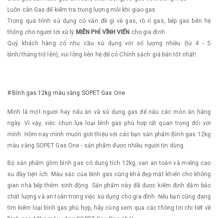
Luôn cân Gas để kiểm tra trọng lượng mỗi khi giao gas
Trong quá trình sử dụng có vấn đề gì về gas, rò rỉ gas, bếp gas bên hệ
thống cho người tới xử lý
MIỄN PHÍ VĨNH VIỂN
cho gia đình
Quý khách hàng có nhu cầu sử dụng với số lượng nhiều (từ 4 - 5
bình/tháng trở lên), vui lòng liên hệ để có Chính sách giá bán tốt nhất!
# Bình gas 12kg màu vàng SOPET Gas One
Mình là một người hay nấu ăn và sử dụng gas để nấu các món ăn hàng
ngày. Vì vậy, việc chọn lựa loại bình gas phù hợp rất quan trọng đối với
mình. Hôm nay mình muốn giới thiệu với các bạn sản phẩm Bình gas 12kg
màu vàng SOPET Gas One - sản phẩm được nhiều người tin dùng.
Bộ sản phẩm gồm bình gas có dung tích 12kg, van an toàn và miếng cao
su đầy tiện ích. Màu sắc của bình gas cũng khá đẹp mắt khiến cho không
gian nhà bếp thêm sinh động. Sản phẩm này đã được kiểm định đảm bảo
chất lượng và an toàn trong việc sử dụng cho gia đình. Nếu bạn cũng đang
tìm kiếm loại bình gas phù hợp, hãy cùng xem qua các thông tin chi tiết về