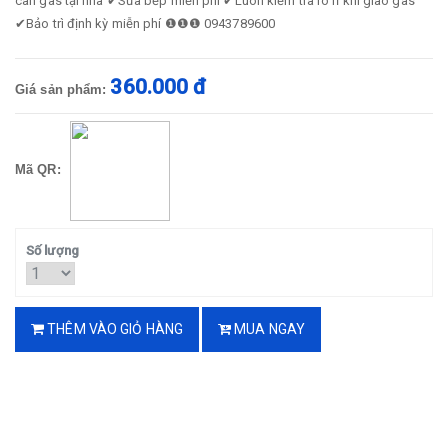
cân gas tại nhà ✔Sửa bếp miễn phí ✔Luôn kiểm tra rò rỉ khi giao gas
✔Bảo trì định kỳ miễn phí ❶❶❶ 0943789600
360.000 đ
Giá sản phẩm:
Mã QR:
Số lượng
THÊM VÀO GIỎ HÀNG
MUA NGAY