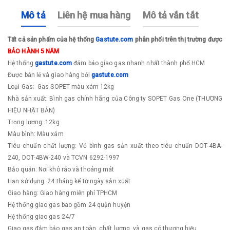
Mô tả
Liên hệ mua hàng
Mô tả vắn tắt
Tất cả sản phẩm của hệ thống
Gastute.com
phân phối trên thị trường được
BẢO HÀNH 5 NĂM
Hệ thống
gastute.com
đảm bảo giao gas nhanh nhất thành phố HCM
Được bán lẻ và giao hàng bởi
gastute.com
Loại Gas: Gas SOPET màu xám 12kg
Nhà sản xuất: Bình gas chính hãng của Công ty SOPET Gas One (THƯƠNG
HIỆU NHẬT BẢN)
Trọng lượng: 12kg
Màu bình: Màu xám
Tiêu chuẩn chất lượng: Vỏ bình gas sản xuất theo tiêu chuẩn DOT-4BA-
240, DOT-4BW-240 và TCVN 6292-1997
Bảo quản: Nơi khô ráo và thoáng mát
Hạn sử dụng: 24 tháng kể từ ngày sản xuất
Giao hàng: Giao hàng miễn phí TPHCM
Hệ thống giao gas bao gồm 24 quận huyện
Hệ thống giao gas 24/7
Giao gas đảm bảo gas an toàn, chất lượng, và gas có thương hiệu