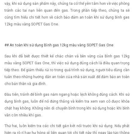
vậy, khi sử dụng sản phẩm này, chúng ta có thể yên tâm hơn về việc phòng
tránh các tai nạn liên quan đến gas. Trong phần tiếp theo, chúng ta sẽ
cùng tìm hiểu chi tiết hơn về cách bảo đảm an toàn khi sử dụng bình gas
12kg màu vàng SOPET Gas One.
## An toàn khi sử dụng Bình gas 12kg màu vàng SOPET Gas One
Sau khi đã biết được thiết kế chắc chắn và bền vững của Bình gas 12kg
màu vàng SOPET Gas One, thì việc sử dụng đúng cách là điều quan trọng
tiếp theo. Để giảm thiểu rủi ro trong quá trình sử dụng, người tiêu dùng cần
tuân theo những hướng dẫn an toàn của nhà sản xuất để đảm bảo an toàn
cho bản thân và gia đình.
Đầu tiên, tránh để bình gas nằm ngang hoặc lệch không đúng cách. Khi sử
dụng bình gas, luôn để nó đứng thẳng và kiểm tra xem van có được khóa
chặt hay không. Không nên di chuyển bình trong khi sử dụng hoặc khi bình
vẫn còn nhiều khí gas.
Thứ hai, luôn kiểm tra các chi tiết gắn két nối trước khi sử dụng. Nếu phát
hiện ra rò rỉ hay hư hỏng gì liên quan tới chi tiết này thì ngay lập tức thông