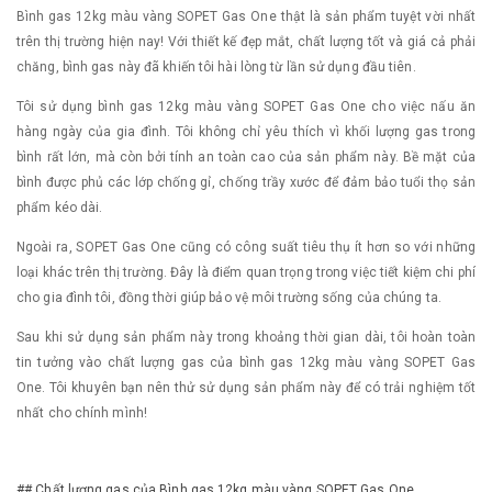
Bình gas 12kg màu vàng SOPET Gas One thật là sản phẩm tuyệt vời nhất
trên thị trường hiện nay! Với thiết kế đẹp mắt, chất lượng tốt và giá cả phải
chăng, bình gas này đã khiến tôi hài lòng từ lần sử dụng đầu tiên.
Tôi sử dụng bình gas 12kg màu vàng SOPET Gas One cho việc nấu ăn
hàng ngày của gia đình. Tôi không chỉ yêu thích vì khối lượng gas trong
bình rất lớn, mà còn bởi tính an toàn cao của sản phẩm này. Bề mặt của
bình được phủ các lớp chống gỉ, chống trầy xước để đảm bảo tuổi thọ sản
phẩm kéo dài.
Ngoài ra, SOPET Gas One cũng có công suất tiêu thụ ít hơn so với những
loại khác trên thị trường. Đây là điểm quan trọng trong việc tiết kiệm chi phí
cho gia đình tôi, đồng thời giúp bảo vệ môi trường sống của chúng ta.
Sau khi sử dụng sản phẩm này trong khoảng thời gian dài, tôi hoàn toàn
tin tưởng vào chất lượng gas của bình gas 12kg màu vàng SOPET Gas
One. Tôi khuyên bạn nên thử sử dụng sản phẩm này để có trải nghiệm tốt
nhất cho chính mình!
## Chất lượng gas của Bình gas 12kg màu vàng SOPET Gas One