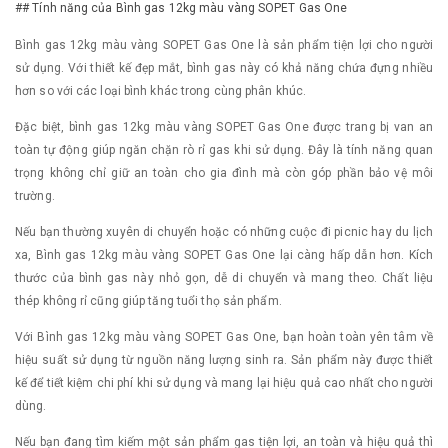
## Tính năng của Bình gas 12kg màu vàng SOPET Gas One
Bình gas 12kg màu vàng SOPET Gas One là sản phẩm tiện lợi cho người
sử dụng. Với thiết kế đẹp mắt, bình gas này có khả năng chứa đựng nhiều
hơn so với các loại bình khác trong cùng phân khúc.
Đặc biệt, bình gas 12kg màu vàng SOPET Gas One được trang bị van an
toàn tự động giúp ngăn chặn rò rỉ gas khi sử dụng. Đây là tính năng quan
trọng không chỉ giữ an toàn cho gia đình mà còn góp phần bảo vệ môi
trường.
Nếu bạn thường xuyên di chuyển hoặc có những cuộc đi picnic hay du lịch
xa, Bình gas 12kg màu vàng SOPET Gas One lại càng hấp dẫn hơn. Kích
thước của bình gas này nhỏ gọn, dễ di chuyển và mang theo. Chất liệu
thép không rỉ cũng giúp tăng tuổi thọ sản phẩm.
Với Bình gas 12kg màu vàng SOPET Gas One, bạn hoàn toàn yên tâm về
hiệu suất sử dụng từ nguồn năng lượng sinh ra. Sản phẩm này được thiết
kế để tiết kiệm chi phí khi sử dụng và mang lại hiệu quả cao nhất cho người
dùng.
Nếu bạn đang tìm kiếm một sản phẩm gas tiện lợi, an toàn và hiệu quả thì