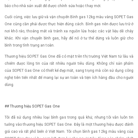
báo cho nhà sản xuất để được chỉnh sửa hoặc thay mới.
Cuối cùng, việc lưu giữ và vận chuyển Bình gas 12kg màu vàng SOPET Gas
One cũng cần phải được thực hiện đúng cách. Bình gas nên được lưu trữ ở
nơi khô ráo, thoáng mát và tránh xa nguồn lửa hoặc các vật liệu dễ cháy
khác. Khi vận chuyển bình gas, hãy để nó ở tư thế đứng và luôn giữ cho
bình trong tình trạng an toàn.
Thương hiệu SOPET Gas One đã có mặt trên thị trường Việt Nam từ lâu và
chiếm được lòng tin của rất nhiều người tiêu dùng. Không chỉ sản phẩm
của SOPET Gas One có thiết kế đẹp mắt, sang trọng mà còn sử dụng công
nghệ tiên tiến nhất để mang lại sự an toàn và tiện ích hàng đầu cho người
dùng.
## Thương hiệu SOPET Gas One
Tôi đã sử dụng nhiều loại bình gas trong quá khứ, nhưng tôi vẫn luôn tin
tưởng vào thương hiệu SOPET Gas One. Đây là một thương hiệu được đánh
giá cao và rất phổ biến ở Việt Nam. Tôi chọn bình gas 12kg màu vàng của