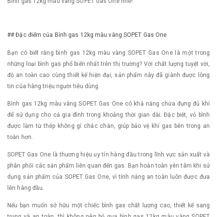
Bình gas 12kg màu vàng SOPET Gas One nhé!
## Đặc điểm của Bình gas 12kg màu vàng SOPET Gas One
Bạn có biết rằng bình gas 12kg màu vàng SOPET Gas One là một trong
những loại bình gas phổ biến nhất trên thị trường? Với chất lượng tuyệt vời,
độ an toàn cao cùng thiết kế hiện đại, sản phẩm này đã giành được lòng
tin của hàng triệu người tiêu dùng.
Bình gas 12kg màu vàng SOPET Gas One có khả năng chứa đựng đủ khí
để sử dụng cho cả gia đình trong khoảng thời gian dài. Đặc biệt, vỏ bình
được làm từ thép không gỉ chắc chắn, giúp bảo vệ khí gas bên trong an
toàn hơn.
SOPET Gas One là thương hiệu uy tín hàng đầu trong lĩnh vực sản xuất và
phân phối các sản phẩm liên quan đến gas. Bạn hoàn toàn yên tâm khi sử
dụng sản phẩm của SOPET Gas One, vì tính năng an toàn luôn được đưa
lên hàng đầu.
Nếu bạn muốn sở hữu một chiếc bình gas chất lượng cao, thiết kế sang
trọng và an toàn, thì không nên bỏ qua bình gas 12kg màu vàng SOPET