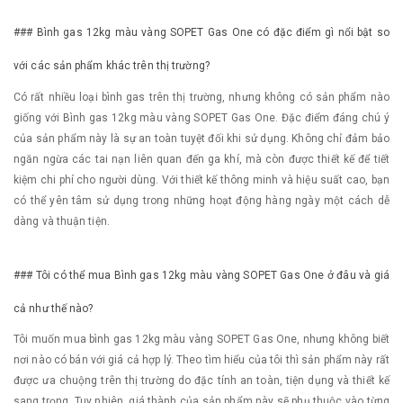
### Bình gas 12kg màu vàng SOPET Gas One có đặc điểm gì nổi bật so
với các sản phẩm khác trên thị trường?
Có rất nhiều loại bình gas trên thị trường, nhưng không có sản phẩm nào
giống với Bình gas 12kg màu vàng SOPET Gas One. Đặc điểm đáng chú ý
của sản phẩm này là sự an toàn tuyệt đối khi sử dụng. Không chỉ đảm bảo
ngăn ngừa các tai nạn liên quan đến ga khí, mà còn được thiết kế để tiết
kiệm chi phí cho người dùng. Với thiết kế thông minh và hiệu suất cao, bạn
có thể yên tâm sử dụng trong những hoạt động hàng ngày một cách dễ
dàng và thuận tiện.
### Tôi có thể mua Bình gas 12kg màu vàng SOPET Gas One ở đâu và giá
cả như thế nào?
Tôi muốn mua bình gas 12kg màu vàng SOPET Gas One, nhưng không biết
nơi nào có bán với giá cả hợp lý. Theo tìm hiểu của tôi thì sản phẩm này rất
được ưa chuộng trên thị trường do đặc tính an toàn, tiện dụng và thiết kế
sang trọng. Tuy nhiên, giá thành của sản phẩm này sẽ phụ thuộc vào từng