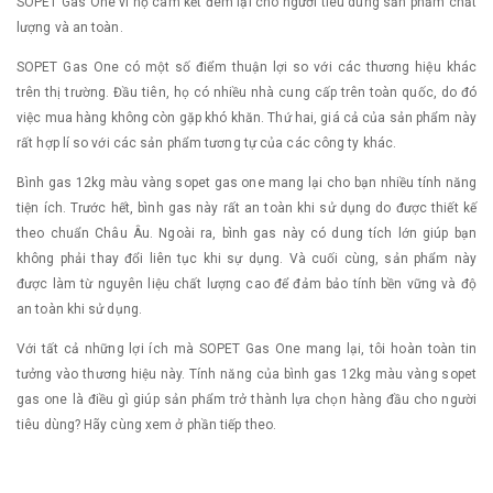
SOPET Gas One vì họ cam kết đem lại cho người tiêu dùng sản phẩm chất
lượng và an toàn.
SOPET Gas One có một số điểm thuận lợi so với các thương hiệu khác
trên thị trường. Đầu tiên, họ có nhiều nhà cung cấp trên toàn quốc, do đó
việc mua hàng không còn gặp khó khăn. Thứ hai, giá cả của sản phẩm này
rất hợp lí so với các sản phẩm tương tự của các công ty khác.
Bình gas 12kg màu vàng sopet gas one mang lại cho bạn nhiều tính năng
tiện ích. Trước hết, bình gas này rất an toàn khi sử dụng do được thiết kế
theo chuẩn Châu Âu. Ngoài ra, bình gas này có dung tích lớn giúp bạn
không phải thay đổi liên tục khi sự dụng. Và cuối cùng, sản phẩm này
được làm từ nguyên liệu chất lượng cao để đảm bảo tính bền vững và độ
an toàn khi sử dụng.
Với tất cả những lợi ích mà SOPET Gas One mang lại, tôi hoàn toàn tin
tưởng vào thương hiệu này. Tính năng của bình gas 12kg màu vàng sopet
gas one là điều gì giúp sản phẩm trở thành lựa chọn hàng đầu cho người
tiêu dùng? Hãy cùng xem ở phần tiếp theo.