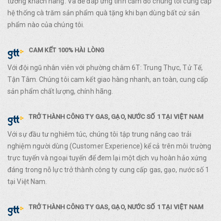
tường khách hàng. Và để đáp ứng tình cảm đó chúng tôi cung cấp
hệ thống cà trăm sản phẩm quà tặng khi bạn dùng bất cứ sản
phẩm nào của chúng tôi.
CAM KẾT 100% HÀI LÒNG
Với đội ngũ nhân viên với phường châm 6T: Trung Thực, Tử Tế,
Tận Tâm. Chúng tôi cam kết giao hàng nhanh, an toàn, cung cấp
sản phẩm chất lượng, chính hãng.
TRỞ THÀNH CÔNG TY GAS, GẠO, NƯỚC SỐ 1 TẠI VIỆT NAM
Với sự đầu tư nghiêm túc, chúng tôi tập trung nâng cao trải
nghiệm người dùng (Customer Experience) kể cả trên môi trường
trực tuyến và ngoại tuyến để đem lại một dịch vụ hoàn hảo xứng
đáng trong nỗ lực trở thành công ty cung cấp gas, gạo, nước số 1
tại Việt Nam.
TRỞ THÀNH CÔNG TY GAS, GẠO, NƯỚC SỐ 1 TẠI VIỆT NAM