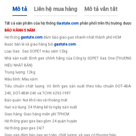
Mô tả
Liên hệ mua hàng
Mô tả vắn tắt
Tất cả sản phẩm của hệ thống
Gastute.com
phân phối trên thị trường được
BẢO HÀNH 5 NĂM
Hệ thống
gastute.com
đảm bảo giao gas nhanh nhất thành phố HCM
Được bán lẻ và giao hàng bởi
gastute.com
Loại Gas: Gas SOPET màu xám 12kg
Nhà sản xuất: Bình gas chính hãng của Công ty SOPET Gas One (THƯƠNG
HIỆU NHẬT BẢN)
Trọng lượng: 12kg
Màu bình: Màu xám
Tiêu chuẩn chất lượng: Vỏ bình gas sản xuất theo tiêu chuẩn DOT-4BA-
240, DOT-4BW-240 và TCVN 6292-1997
Bảo quản: Nơi khô ráo và thoáng mát
Hạn sử dụng: 24 tháng kể từ ngày sản xuất
Giao hàng: Giao hàng miễn phí TPHCM
Hệ thống giao gas bao gồm 24 quận huyện
Hệ thống giao gas 24/7
Giao gas đảm bảo gas an toàn, chất lượng, và gas có thương hiệu