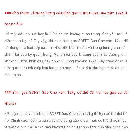
### Kích thước và trọng lượng của Bình gas SOPET Gas One xám 12kg là
bao nhiêu?
Có một câu nói rất hay là "Kích thước không quan trọng, tình yêu mới là
điều quan trọng". Tuy vậy, khi mua bình gas SOPET Gas One xám 12kg để
sử dụng cho loại bếp nào thì việc biết kích thước và trọng lượng của sản
phẩm lại cực kỳ quan trọng. Với chiều cao khoảng 60cm và đường kính
khoảng 30cm, bình gas này có khối lượng khoảng 12kg. Đây chắc chắn là
thông tin hữu ích giúp bạn lựa chọn được sản phẩm phù hợp nhất cho gia
đình mình.
### Bình gas SOPET Gas One xám 12kg có thể đổi trả nếu gặp sự cố
không?
Nếu gặp sự cố với bình gas SOPET Gas One xám 12kg thì bạn có thể đổi trả
nó. Chính sách đổi trả của các nhà cung cấp khác nhau có thể khác nhau,
vì vậy tốt hơn hết là bạn nên kiểm tra chính sách đổi trả của nhà cung cấp