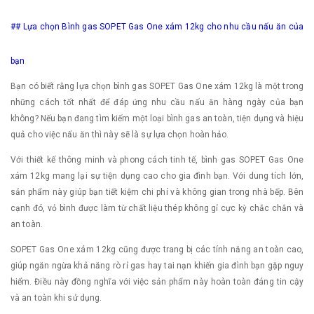
## Lựa chọn Bình gas SOPET Gas One xám 12kg cho nhu cầu nấu ăn của
bạn
Bạn có biết rằng lựa chọn bình gas SOPET Gas One xám 12kg là một trong
những cách tốt nhất để đáp ứng nhu cầu nấu ăn hàng ngày của bạn
không? Nếu bạn đang tìm kiếm một loại bình gas an toàn, tiện dụng và hiệu
quả cho việc nấu ăn thì này sẽ là sự lựa chọn hoàn hảo.
Với thiết kế thông minh và phong cách tinh tế, bình gas SOPET Gas One
xám 12kg mang lại sự tiện dụng cao cho gia đình bạn. Với dung tích lớn,
sản phẩm này giúp bạn tiết kiệm chi phí và không gian trong nhà bếp. Bên
cạnh đó, vỏ bình được làm từ chất liệu thép không gỉ cực kỳ chắc chắn và
an toàn.
SOPET Gas One xám 12kg cũng được trang bị các tính năng an toàn cao,
giúp ngăn ngừa khả năng rò rỉ gas hay tai nạn khiến gia đình bạn gặp nguy
hiểm. Điều này đồng nghĩa với việc sản phẩm này hoàn toàn đáng tin cậy
và an toàn khi sử dụng.