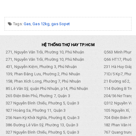
Tags:
Gas
,
Gas 12kg
,
gas Sopet
HỆ THỐNG THỢ HAY TP.HCM
271, Nguyễn Văn Trỗi, Phường 10, Phú Nhuận
Q563 Minh Phụng,
271, Nguyễn Văn Trỗi, Phường 10, Phú Nhuận
Q66 HT17, Phường
431, Nguyễn Kiệm, Phường 3, Phú Nhuận
231 Hà Huy Giáp, 
139, Phan Đăng Lưu, Phường 2, Phú Nhuận
71D/5 Kp7, Phường
158, Phan Xích Long, Phường 7, Phú Nhuận
21 Đường số 2, KP
85 Lê Văn Sỹ, quận Phú Nhuận, p14, Phú Nhuận
114 Đường B Trưng
265 Điện Biên Phủ, Phường 7, Quận 3
204/56 Nơ Trang L
327 Nguyễn Đình Chiểu, Phường 5, Quận 3
Q312 Nguyền Văn 
927 Hoàng Sa, Phường 11, Quận 3
105 Nguyền Xí, Ph
256 Nam Kỳ Khởi Nghĩa, Phường 8, Quận 3
704 Điện Biên Phũ 
386 Đường Lê Văn Sỹ, Phường 13, Quận 3
182 Phan Văn Hân,
327 Nguyễn Đình Chiểu, Phường 5, Quận 3
767 Quang trung, 