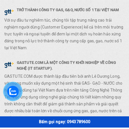
TRỞ THÀNH CÔNG TY GAS, GẠO, NƯỚC SỐ 1 TẠI VIỆT NAM
Với sự đầu tư nghiêm túc, chúng tôi tập trung nâng cao trải
nghiệm người dùng (Customer Experience) kể cả trên môi trường
trực tuyến và ngoại tuyến để đem lại một dịch vụ hoàn hảo xứng
đáng trong nỗ lực trở thành công ty cung cấp gas, gạo, nước số 1
tại Việt Nam.
GASTUTE.COM LÀ MỘT CÔNG TY KHỞI NGHIỆP VỀ CÔNG
NGHỆ (IT STARTUP).
GASTUTE.COM được thành lập đầu tiên bởi anh Lê Dương Long,
với mong muốn xây dựng một hệ sinh thái GAS- GẠO - NƯỚC cho
hàng tiêu dùng tại Việt Nam đựa trên nền tảng Công Nghệ Thông
Tin. Việc ứng dụng công nghệ giúp chúng tôi tiết kiệm những quy
trình không cần thiết để giảm giá thành sản phẩm và giải quyết
được nhiều bài toán lớn về chuỗi cung ứng gas, gạo, nước trên cả
nước.
Bấm gọi ngay: 0943789600