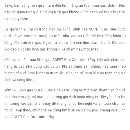
12kg, bạn cũng nên quan tâm đến tính năng an toàn của sản phẩm. Điều
này rất quan trọng vì sử dụng bình gas không đúng cách có thể gây ra tai
nạn nguy hiểm.
Để giảm thiểu rủi ro trong việc sử dụng, Bình gas SOPET Gas One được
thiết kế với các tính năng an toàn như van an toàn và hệ thống khóa tự
động để tránh rò rỉ gas. Ngoài ra, sản phẩm còn được làm từ chất liệu chịu
lực cao giúp cho bình gas không bị va chạm hay móp méo.
Nếu bạn muốn mua Bình gas SOPET Gas One xám 12kg, hãy cân nhắc đặt
hàng từ các nhà cung cấp uy tín. Khi sử dụng sản phẩm, hãy tuân theo
hướng dẫn và luôn kiểm tra trước khi sử dụng để đảm bảo an toàn cho gia
đình và cộng đồng.
Tóm lại, Bình gas SOPET Gas One xám 12kg là một sản phẩm tiện ích và
an toàn cho việc sử dụng gas trong gia đình hoặc công ty. Hãy yên tâm khi
tin tưởng vào sản phẩm này để mang lại sự tiện nghi và an toàn cho mọi
người. Tiếp theo, chúng ta sẽ cùng tìm hiểu về giá cả phải chăng của Bình
gas SOPET Gas One xám 12kg.