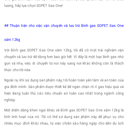
lượng, hãy lựa chọn SOPET Gas One!
## Thuận tiện cho việc vận chuyển và lưu trữ Bình gas SOPET Gas One
xám 12kg
Với Bình gas SOPET Gas One xám 12kg, tôi đã có một trải nghiệm vận
chuyển và lưu trữ dễ dàng hơn bao giờ hết. Vì đây là một loại bình gas nhỏ
gọn và nhẹ, việc di chuyển từ nơi này sang nơi khác không còn là thách
thức cho tôi nữa.
Ngoài ra, khi sử dụng sản phẩm này, tôi hoàn toàn yên tâm về an toàn của
gia đình mình. Sản phẩm được thiết kế để ngăn chặn rò rỉ gas hiệu quả và
hiện đang tuân thủ các tiêu chuẩn an toàn cao nhất trong ngành công
nghiệp.
Một điểm đáng khen ngợi khác về Bình gas SOPET Gas One xám 12kg là
tính linh hoạt của nó. Tôi có thể sử dụng sản phẩm này để phục vụ cho
nhiều mục đích khác nhau, từ việc chiên xào hàng ngày cho đến du lịch