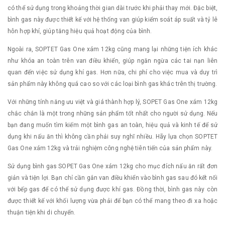
có thể sử dụng trong khoảng thời gian dài trước khi phải thay mới. Đặc biệt,
bình gas này được thiết kế với hệ thống van giúp kiểm soát áp suất và tỷ lê
hỗn hợp khí, giúp tăng hiệu quả hoạt động của bình.
Ngoài ra, SOPTET Gas One xám 12kg cũng mang lại những tiện ích khác
như khóa an toàn trên van điều khiển, giúp ngăn ngừa các tai nạn liên
quan đến việc sử dụng khí gas. Hơn nữa, chi phí cho việc mua và duy trì
sản phẩm này không quá cao so với các loại bình gas khác trên thị trường.
Với những tính năng ưu việt và giá thành hợp lý, SOPET Gas One xám 12kg
chắc chắn là một trong những sản phẩm tốt nhất cho người sử dụng. Nếu
bạn đang muốn tìm kiếm một bình gas an toàn, hiệu quả và kinh tế để sử
dụng khi nấu ăn thì không cần phải suy nghĩ nhiều. Hãy lựa chọn SOPTET
Gas One xám 12kg và trải nghiệm công nghệ tiên tiến của sản phẩm này.
Sử dụng bình gas SOPET Gas One xám 12kg cho mục đích nấu ăn rất đơn
giản và tiện lợi. Bạn chỉ cần gắn van điều khiển vào bình gas sau đó kết nối
với bếp gas để có thể sử dụng được khí gas. Đồng thời, bình gas này còn
được thiết kế với khối lượng vừa phải để bạn có thể mang theo đi xa hoặc
thuận tiện khi di chuyển.