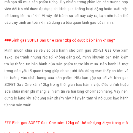
mà bạn đã mua sản phẩm từ họ. Tuy nhiên, trong phần lớn các trường hợp,
việc đổi trả chỉ được áp dụng khi bình gas không hoạt động hoặc xuất hiện
số lượng lớn rò rỉ khí. Vì vậy, để tránh sự cố này xảy ra, bạn nên tuân thủ
các quy trình an toàn khi sử dụng và bảo quản bình gas của mình.
### Bình gas SOPET Gas One xám 12kg có được bảo hành không?
Mình muốn chia sẻ về việc bảo hành cho bình gas SOPET Gas One xám
12kg. Để tránh những rắc rối không đáng có, mình khuyên bạn nên kiểm
tra kỹ thông tin bảo hành của sản phẩm trước khi mua. Bảo hành là một
trong các yếu tố quan trọng giúp cho người tiêu dùng cảm thấy an tâm và
tin tưởng vào chất lượng của sản phẩm. Nếu bạn gặp sự cố với bình gas
SOPET Gas One xám 12kg trong thời gian bảo hành, việc điều chỉnh hoặc
sửa chữa miễn phí mang lại niềm tin và hài lòng cho khách hàng. Vậy nên,
đừng lo lắng khi sử dụng sản phẩm này, hãy yên tâm vì nó được bảo hành
từ nhà sản xuất!
### Bình gas SOPET Gas One xám 12kg có thể sử dụng được trong môi