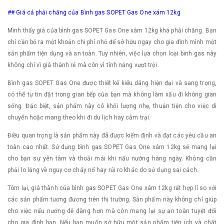
## Giá cả phải chăng của Bình gas SOPET Gas One xám 12kg
Mình thấy giá của bình gas SOPET Gas One xám 12kg khá phải chăng. Bạn
chỉ cần bỏ ra một khoản chi phí nhỏ để sở hữu ngay cho gia đình mình một
sản phẩm tiện dụng và an toàn. Tuy nhiên, việc lựa chọn loại bình gas này
không chỉ vì giá thành rẻ mà còn vì tính năng vượt trội.
Bình gas SOPET Gas One được thiết kế kiểu dáng hiện đại và sang trọng,
có thể tự tin đặt trong gian bếp của bạn mà không làm xấu đi không gian
sống. Đặc biệt, sản phẩm này có khối lượng nhẹ, thuận tiện cho việc di
chuyển hoặc mang theo khi đi du lịch hay cắm trại.
Điều quan trọng là sản phẩm này đã được kiểm định và đạt các yêu cầu an
toàn cao nhất. Sử dụng bình gas SOPET Gas One xám 12kg sẽ mang lại
cho bạn sự yên tâm và thoải mái khi nấu nướng hàng ngày. Không cần
phải lo lắng về nguy cơ cháy nổ hay rủi ro khác do sử dụng sai cách.
Tóm lại, giá thành của bình gas SOPET Gas One xám 12kg rất hợp lí so với
các sản phẩm tương đương trên thị trường. Sản phẩm này không chỉ giúp
cho việc nấu nướng dễ dàng hơn mà còn mang lại sự an toàn tuyệt đối
cho gia đình bạn. Nếu bạn muốn sở hữu một sản phẩm tiện ích và chất