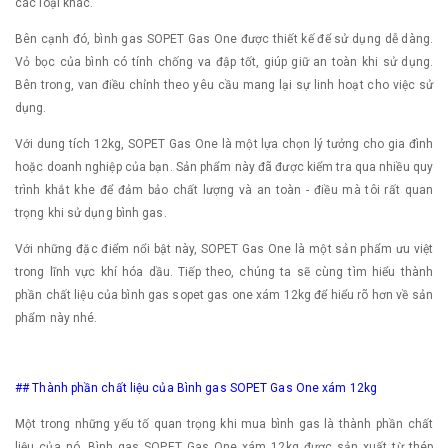
các loại khác.
Bên cạnh đó, bình gas SOPET Gas One được thiết kế để sử dụng dễ dàng.
Vỏ bọc của bình có tính chống va đập tốt, giúp giữ an toàn khi sử dụng.
Bên trong, van điều chỉnh theo yêu cầu mang lại sự linh hoạt cho việc sử
dụng.
Với dung tích 12kg, SOPET Gas One là một lựa chọn lý tưởng cho gia đình
hoặc doanh nghiệp của bạn. Sản phẩm này đã được kiểm tra qua nhiều quy
trình khắt khe để đảm bảo chất lượng và an toàn - điều mà tôi rất quan
trọng khi sử dụng bình gas.
Với những đặc điểm nổi bật này, SOPET Gas One là một sản phẩm ưu việt
trong lĩnh vực khí hóa dầu. Tiếp theo, chúng ta sẽ cùng tìm hiểu thành
phần chất liệu của bình gas sopet gas one xám 12kg để hiểu rõ hơn về sản
phẩm này nhé.
## Thành phần chất liệu của Bình gas SOPET Gas One xám 12kg
Một trong những yếu tố quan trọng khi mua bình gas là thành phần chất
liệu của nó. Bình gas SOPET Gas One xám 12kg được sản xuất từ thép