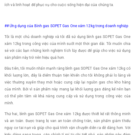
ích và linh hoạt để phục vụ cho cuộc sống hiện đại của chúng ta.
## Ứng dụng của Bình gas SOPET Gas One xám 12kg trong doanh nghiệp
Tôi là một chủ doanh nghiệp và tôi đã sử dụng bình gas SOPET Gas One
xám 12kg trong công việc của mình suốt một thời gian dài. Tôi muốn chia
sẻ với các bạn những kinh nghiệm tích lũy được để giúp cho việc sử dụng
sản phẩm này trở nên hiệu quả hơn.
Đầu tiên, tôi muốn nhấn mạnh rằng bình gas SOPET Gas One xám 12kg có
khối lượng lớn, đây là điểm thuận tiện khiến cho tôi không phải lo lắng về
việc thường xuyên thay mới hoặc cung cấp lại nguồn gas cho kho hàng
của mình. Bởi vì sản phẩm này mang lại khối lượng gas đáng kể nên bạn
có thể yên tâm về khả năng cung cấp và sử dụng trong công việc của
mình.
Thứ hai, bình gas SOPET Gas One xám 12kg được thiết kế rất thông minh
và an toàn. Được trang bị van an toàn chống tràn, sản phẩm giảm thiểu
nguy cơ tai nạn và giúp cho quá trình vận chuyển diễn ra dễ dàng hơn. Với
kiểu dáng sang trọng, căn chỉnh tỉ mỉ từ chi tiết nhỏ, sản phẩm này đảm