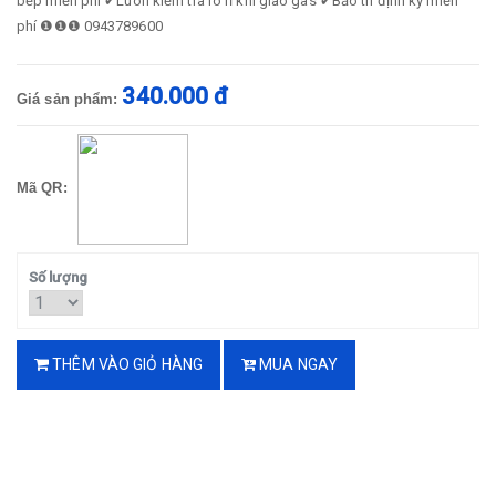
bếp miễn phí ✔Luôn kiểm tra rò rỉ khi giao gas ✔Bảo trì định kỳ miễn
phí ❶❶❶ 0943789600
340.000 đ
Giá sản phẩm:
Mã QR:
Số lượng
THÊM VÀO GIỎ HÀNG
MUA NGAY