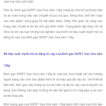
cắm trại vào cuối tuần.
Tóm lại, Bình gas SOPET Gas One xám 12kg mang lại cho tôi sự thuận tiện
và an toàn trong việc vận chuyển và lưu trữ gas. Đồng thời, tính linh hoạt
của sản phẩm cũng giúp tôi tiết kiệm được nhiều thời gian và công sức
trong việc chuẩn bị đồ ăn cho gia đình mình. Trong phần tiếp theo, tôi sẽ
chia sẻ với các bạn những trải nghiệm của mình về hiệu suất mạnh mẽ và
đáng tin cậy của Bình gas SOPET Gas One xám 12kg.
## Hiệu suất mạnh mẽ và đáng tin cậy của Bình gas SOPET Gas One xám
12kg
Bình gas SOPET Gas One xám 12kg là một lựa chọn tuyệt vời cho những
người đang cần một sản phẩm kinh tế và hiệu quả để nấu ăn. Với thiết kế
tiên tiến, bình gas này mang lại sự an toàn và độ tin cậy cao trong khi sử
dụng. Bạn không cần phải lo lắng về việc khí gas bị rò rỉ hay gây ra tai nạn
do bể chứa yếu.
Khối lượng gas của SOPET Gas One xám 12kg được tính toán sao cho bạn