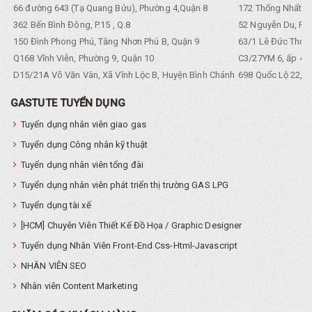
66 đường 643 (Tạ Quang Bửu), Phường 4,Quận 8
172 Thống Nhất. P
362 Bến Bình Đông, P.15 , Q.8
52 Nguyễn Du, Ph
150 Đình Phong Phú, Tăng Nhơn Phú B, Quận 9
63/1 Lê Đức Thọ, 
Q168 Vĩnh Viễn, Phường 9, Quận 10
C3/27YM 6, ấp 4, 
D15/21A Võ Văn Vân, Xã Vĩnh Lộc B, Huyện Bình Chánh
698 Quốc Lộ 22, Tổ
GASTUTE TUYỂN DỤNG
Tuyển dụng nhân viên giao gas
Tuyển dụng Công nhân kỹ thuật
Tuyển dụng nhân viên tổng đài
Tuyển dụng nhân viên phát triển thị trường GAS LPG
Tuyển dụng tài xế
[HCM] Chuyên Viên Thiết Kế Đồ Họa / Graphic Designer
Tuyển dụng Nhân Viên Front-End Css-Html-Javascript
NHÂN VIÊN SEO
Nhân viên Content Marketing