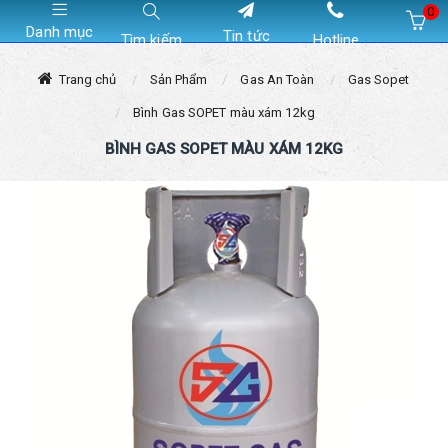
0
Danh mục
Tin tức
Tìm kiếm
Hotline
Hiện chưa có sản phẩm nào trong giỏ hàng của bạn
Trang chủ
Sản Phẩm
Gas An Toàn
Gas Sopet
Bình Gas SOPET màu xám 12kg
BÌNH GAS SOPET MÀU XÁM 12KG