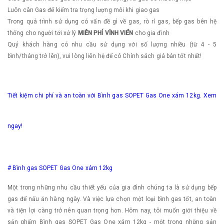
Luôn cân Gas để kiểm tra trọng lượng mỗi khi giao gas
Trong quá trình sử dụng có vấn đề gì về gas, rò rỉ gas, bếp gas bên hệ
thống cho người tới xử lý
MIỄN PHÍ VĨNH VIỂN
cho gia đình
Quý khách hàng có nhu cầu sử dụng với số lượng nhiều (từ 4 - 5
bình/tháng trở lên), vui lòng liên hệ để có Chính sách giá bán tốt nhất!
Tiết kiệm chi phí và an toàn với Bình gas SOPET Gas One xám 12kg. Xem
ngay!
# Bình gas SOPET Gas One xám 12kg
Một trong những nhu cầu thiết yếu của gia đình chúng ta là sử dụng bếp
gas để nấu ăn hàng ngày. Và việc lựa chọn một loại bình gas tốt, an toàn
và tiện lợi càng trở nên quan trọng hơn. Hôm nay, tôi muốn giới thiệu về
sản phẩm Bình gas SOPET Gas One xám 12kg - một trong những sản