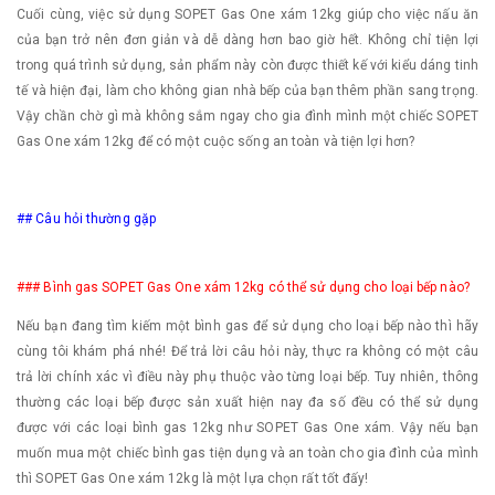
Cuối cùng, việc sử dụng SOPET Gas One xám 12kg giúp cho việc nấu ăn
của bạn trở nên đơn giản và dễ dàng hơn bao giờ hết. Không chỉ tiện lợi
trong quá trình sử dụng, sản phẩm này còn được thiết kế với kiểu dáng tinh
tế và hiện đại, làm cho không gian nhà bếp của bạn thêm phần sang trọng.
Vậy chần chờ gì mà không sắm ngay cho gia đình mình một chiếc SOPET
Gas One xám 12kg để có một cuộc sống an toàn và tiện lợi hơn?
## Câu hỏi thường gặp
### Bình gas SOPET Gas One xám 12kg có thể sử dụng cho loại bếp nào?
Nếu bạn đang tìm kiếm một bình gas để sử dụng cho loại bếp nào thì hãy
cùng tôi khám phá nhé! Để trả lời câu hỏi này, thực ra không có một câu
trả lời chính xác vì điều này phụ thuộc vào từng loại bếp. Tuy nhiên, thông
thường các loại bếp được sản xuất hiện nay đa số đều có thể sử dụng
được với các loại bình gas 12kg như SOPET Gas One xám. Vậy nếu bạn
muốn mua một chiếc bình gas tiện dụng và an toàn cho gia đình của mình
thì SOPET Gas One xám 12kg là một lựa chọn rất tốt đấy!