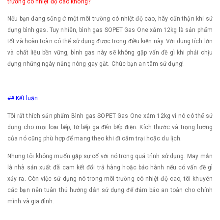
trường có nhiệt độ cao không?
Nếu bạn đang sống ở một môi trường có nhiệt độ cao, hãy cẩn thận khi sử
dụng bình gas. Tuy nhiên, bình gas SOPET Gas One xám 12kg là sản phẩm
tốt và hoàn toàn có thể sử dụng được trong điều kiện này. Với dung tích lớn
và chất liệu bền vững, bình gas này sẽ không gặp vấn đề gì khi phải chịu
đựng những ngày nắng nóng gay gắt. Chúc bạn an tâm sử dụng!
## Kết luận
Tôi rất thích sản phẩm Bình gas SOPET Gas One xám 12kg vì nó có thể sử
dụng cho mọi loại bếp, từ bếp ga đến bếp điện. Kích thước và trọng lượng
của nó cũng phù hợp để mang theo khi đi cắm trại hoặc du lịch.
Nhưng tôi không muốn gặp sự cố với nó trong quá trình sử dụng. May mắn
là nhà sản xuất đã cam kết đổi trả hàng hoặc bảo hành nếu có vấn đề gì
xảy ra. Còn việc sử dụng nó trong môi trường có nhiệt độ cao, tôi khuyên
các bạn nên tuân thủ hướng dẫn sử dụng để đảm bảo an toàn cho chính
mình và gia đình.