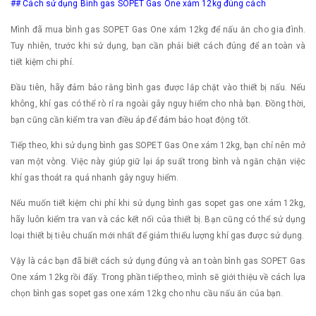
## Cách sử dụng Bình gas SOPET Gas One xám 12kg đúng cách
Mình đã mua bình gas SOPET Gas One xám 12kg để nấu ăn cho gia đình.
Tuy nhiên, trước khi sử dụng, bạn cần phải biết cách đúng để an toàn và
tiết kiệm chi phí.
Đầu tiên, hãy đảm bảo rằng bình gas được lắp chặt vào thiết bị nấu. Nếu
không, khí gas có thể rò rỉ ra ngoài gây nguy hiểm cho nhà bạn. Đồng thời,
bạn cũng cần kiểm tra van điều áp để đảm bảo hoạt động tốt.
Tiếp theo, khi sử dụng bình gas SOPET Gas One xám 12kg, bạn chỉ nên mở
van một vòng. Việc này giúp giữ lại áp suất trong bình và ngăn chặn việc
khí gas thoát ra quá nhanh gây nguy hiểm.
Nếu muốn tiết kiệm chi phí khi sử dụng bình gas sopet gas one xám 12kg,
hãy luôn kiểm tra van và các kết nối của thiết bị. Bạn cũng có thể sử dụng
loại thiết bị tiêu chuẩn mới nhất để giảm thiểu lượng khí gas được sử dụng.
Vậy là các bạn đã biết cách sử dụng đúng và an toàn bình gas SOPET Gas
One xám 12kg rồi đấy. Trong phần tiếp theo, mình sẽ giới thiệu về cách lựa
chọn bình gas sopet gas one xám 12kg cho nhu cầu nấu ăn của bạn.