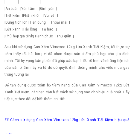
|--------------|----------------------|----------------|
|An toàn |Yên tâm |Bình yên |
|Tiết kiệm |Phấn khởi |Vui vẻ |
|Dung tích lớn |Tiện dụng |Thoải mái |
|Lửa xanh |Hài lòng |Tự hào |
|Phù hợp gia đình| Hạnh phúc |Thư giãn |
Sau khi sử dụng Gas Xám Vimexco 12kg Lửa Xanh Tiết Kiệm, tôi thực sự
cảm thấy rất hài lòng vì đã chọn được sản phẩm phù hợp cho gia đình
mình. Tôi hy vọng bảng trên đã giúp các bạn hiểu rõ hơn về những tiện ích
của sản phẩm này và từ đó có quyết định thông minh cho việc mua gas
trong tương lai.
Để tận dụng được toàn bộ tiềm năng của Gas Xám Vimexco 12kg Lửa
Xanh Tiết Kiệm, các bạn cần biết cách sử dụng sao cho hiệu quả nhất. Hãy
tiếp tục theo dõi để biết thêm chi tiết.
## Cách sử dụng Gas Xám Vimexco 12kg Lửa Xanh Tiết Kiệm hiệu quả