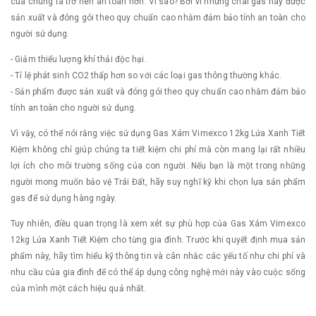
của chúng ta trở nên an toàn hơn. Vì sao? Bởi vì những chai gas này được
sản xuất và đóng gói theo quy chuẩn cao nhằm đảm bảo tính an toàn cho
người sử dụng.
- Giảm thiểu lượng khí thải độc hại.
- Tỉ lệ phát sinh CO2 thấp hơn so với các loại gas thông thường khác.
- Sản phẩm được sản xuất và đóng gói theo quy chuẩn cao nhằm đảm bảo
tính an toàn cho người sử dụng.
Vì vậy, có thể nói rằng việc sử dụng Gas Xám Vimexco 12kg Lửa Xanh Tiết
Kiệm không chỉ giúp chúng ta tiết kiệm chi phí mà còn mang lại rất nhiều
lợi ích cho môi trường sống của con người. Nếu bạn là một trong những
người mong muốn bảo vệ Trái Đất, hãy suy nghĩ kỹ khi chọn lựa sản phẩm
gas để sử dụng hàng ngày.
Tuy nhiên, điều quan trọng là xem xét sự phù hợp của Gas Xám Vimexco
12kg Lửa Xanh Tiết Kiệm cho từng gia đình. Trước khi quyết định mua sản
phẩm này, hãy tìm hiểu kỹ thông tin và cân nhắc các yếu tố như chi phí và
nhu cầu của gia đình để có thể áp dụng công nghệ mới này vào cuộc sống
của mình một cách hiệu quả nhất.