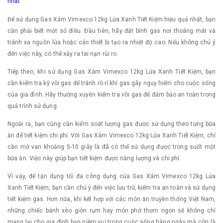
nhất
Để sử dụng Gas Xám Vimexco 12kg Lửa Xanh Tiết Kiệm hiệu quả nhất, bạn
cần phải biết một số điều. Đầu tiên, hãy đặt bình gas nơi thoáng mát và
tránh xa nguồn lửa hoặc các thiết bị tạo ra nhiệt độ cao. Nếu không chú ý
đến việc này, có thể xảy ra tai nạn rủi ro.
Tiếp theo, khi sử dụng Gas Xám Vimexco 12kg Lửa Xanh Tiết Kiệm, bạn
cần kiểm tra kỹ vòi gas để tránh rò rỉ khí gas gây nguy hiểm cho cuộc sống
của gia đình. Hãy thường xuyên kiểm tra vòi gas để đảm bảo an toàn trong
quá trình sử dụng.
Ngoài ra, bạn cũng cần kiểm soát lượng gas được sử dụng theo từng bữa
ăn để tiết kiệm chi phí. Với Gas Xám Vimexco 12kg Lửa Xanh Tiết Kiệm, chỉ
cần mở van khoảng 5-10 giây là đã có thể sử dụng được trong suốt một
bữa ăn. Việc này giúp bạn tiết kiệm được năng lượng và chi phí.
Vì vậy, để tận dụng tối đa công dụng của Gas Xám Vimexco 12kg Lửa
Xanh Tiết Kiệm, bạn cần chú ý đến việc lưu trữ, kiểm tra an toàn và sử dụng
tiết kiệm gas. Hơn nữa, khi kết hợp với các món ăn truyền thống Việt Nam,
những chiếc bánh xèo giòn rụm hay món phở thơm ngon sẽ không chỉ
mang lại cho gia đình bạn niềm vui trong cuộc sống hàng ngày mà còn là