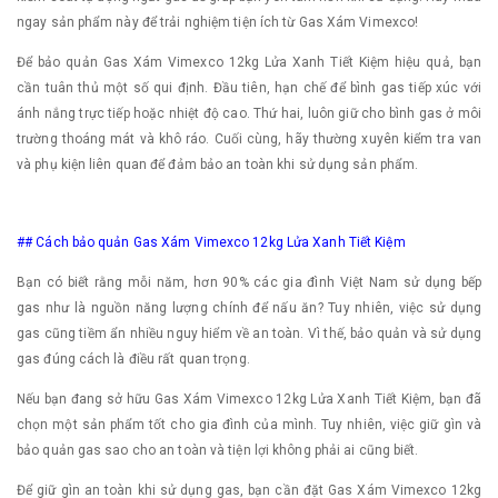
ngay sản phẩm này để trải nghiệm tiện ích từ Gas Xám Vimexco!
Để bảo quản Gas Xám Vimexco 12kg Lửa Xanh Tiết Kiệm hiệu quả, bạn
cần tuân thủ một số qui định. Đầu tiên, hạn chế để bình gas tiếp xúc với
ánh nắng trực tiếp hoặc nhiệt độ cao. Thứ hai, luôn giữ cho bình gas ở môi
trường thoáng mát và khô ráo. Cuối cùng, hãy thường xuyên kiểm tra van
và phụ kiện liên quan để đảm bảo an toàn khi sử dụng sản phẩm.
## Cách bảo quản Gas Xám Vimexco 12kg Lửa Xanh Tiết Kiệm
Bạn có biết rằng mỗi năm, hơn 90% các gia đình Việt Nam sử dụng bếp
gas như là nguồn năng lượng chính để nấu ăn? Tuy nhiên, việc sử dụng
gas cũng tiềm ẩn nhiều nguy hiểm về an toàn. Vì thế, bảo quản và sử dụng
gas đúng cách là điều rất quan trọng.
Nếu bạn đang sở hữu Gas Xám Vimexco 12kg Lửa Xanh Tiết Kiệm, bạn đã
chọn một sản phẩm tốt cho gia đình của mình. Tuy nhiên, việc giữ gìn và
bảo quản gas sao cho an toàn và tiện lợi không phải ai cũng biết.
Để giữ gìn an toàn khi sử dụng gas, bạn cần đặt Gas Xám Vimexco 12kg