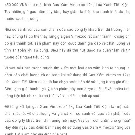
450.000 VNĐ cho mỗi bình Gas Xám Vimexco 12kg Lửa Xanh Tiết Kiệm.
Tuy nhiên, giá gas hôm nay tăng hay giảm là điều khó tránh khỏi do phụ
thuộc vào thị trường.
Nếu so sánh với các sản phẩm của các công ty khác trên thị trường hiện
nay, chúng ta có thể thấy rằng giá gas Vimexco rất cạnh tranh. Không chỉ
có giá thành tốt, sản phẩm này còn được đánh giá cao về chất lượng và
tính an toàn khi sử dụng. Điều này đã thu hút được sự quan tâm và tin
tưởng của người tiêu dùng.
Vì vậy, nếu bạn mong muốn tìm kiếm một loại gas xám kinh tế nhưng lại
đảm bảo chất lượng và an toàn khi sử dụng thì Gas Xám Vimexco 12kg
Lửa Xanh Tiết Kiệm chính là lựa chọn hoàn hảo để sử dụng trong gia đình.
Bên cạnh giá thành hợp lý, sản phẩm này còn được thiết kế với nhiều tính
năng tiện ích như khóa an toàn và van điều chỉnh áp suất.
Để tổng kết lại, gas Xám Vimexco 12kg Lửa Xanh Tiết Kiệm là một sản
phẩm rất tốt về chất lượng và giá cả khi so sánh với các sản phẩm của
các công ty khác trên thị trường hiện nay. Vậy bạn còn chần chờ gì nữa?
Hãy đến ngay các điểm bán hàng để sử dụng Gas Xám Vimexco 12kg Lửa
Xanh Tiết Kiệm cho gia đình của bạn!