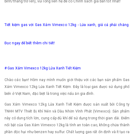
bình/tháng trở lên), vui lòng liên hệ để có Chính sách giá bán tốt nhất!
Tiết kiệm gas với Gas Xám Vimexco 12kg - Lửa xanh, giá cả phải chăng.
Đọc ngay để biết thêm chi tiết!
# Gas Xám Vimexco 12kg Lửa Xanh Tiết Kiệm
Chào các bạn! Hôm nay mình muốn giới thiệu với các bạn sản phẩm Gas
Xám Vimexco 12kg Lửa Xanh Tiết Kiệm. Đây là loại gas được sử dụng phổ
biến ở Việt Nam, đặc biệt là trong việc nấu ăn gia đình.
Gas Xám Vimexco 12kg Lửa Xanh Tiết Kiệm được sản xuất bởi Công ty
TNHH MTV Thiết Bị Khí Nén và Dầu Nhờn Vĩnh Phát (Vimexco). Sản phẩm
này có dung tích lớn, cung cấp đủ khí để sử dụng trong thời gian dài. Điểm
nổi bật của Gas Xám Vimexco 12kg là tính an toàn cao, không chứa thành
phần độc hại như benzen hay sulfur. Chất lượng gas rất ổn định và ít tạo ra