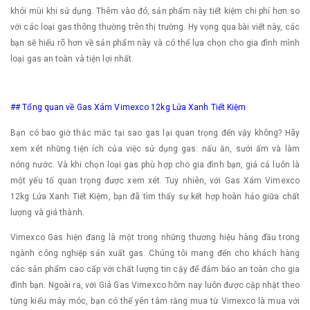
khói mùi khi sử dụng. Thêm vào đó, sản phẩm này tiết kiệm chi phí hơn so
với các loại gas thông thường trên thị trường. Hy vọng qua bài viết này, các
bạn sẽ hiểu rõ hơn về sản phẩm này và có thể lựa chọn cho gia đình mình
loại gas an toàn và tiện lợi nhất.
## Tổng quan về Gas Xám Vimexco 12kg Lửa Xanh Tiết Kiệm
Bạn có bao giờ thắc mắc tại sao gas lại quan trọng đến vậy không? Hãy
xem xét những tiện ích của việc sử dụng gas: nấu ăn, sưởi ấm và làm
nóng nước. Và khi chọn loại gas phù hợp cho gia đình bạn, giá cả luôn là
một yếu tố quan trọng được xem xét. Tuy nhiên, với Gas Xám Vimexco
12kg Lửa Xanh Tiết Kiệm, bạn đã tìm thấy sự kết hợp hoàn hảo giữa chất
lượng và giá thành.
Vimexco Gas hiện đang là một trong những thương hiệu hàng đầu trong
ngành công nghiệp sản xuất gas. Chúng tôi mang đến cho khách hàng
các sản phẩm cao cấp với chất lượng tin cậy để đảm bảo an toàn cho gia
đình bạn. Ngoài ra, với Giá Gas Vimexco hôm nay luôn được cập nhật theo
từng kiểu máy móc, bạn có thể yên tâm rằng mua từ Vimexco là mua với