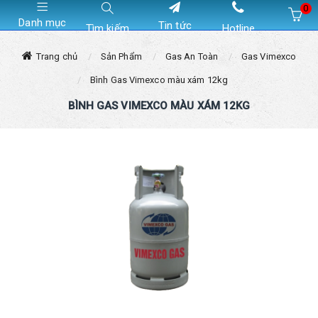
0
Danh mục
Tin tức
Tìm kiếm
Hotline
Hiện chưa có sản phẩm nào trong giỏ hàng của bạn
Trang chủ
Sản Phẩm
Gas An Toàn
Gas Vimexco
Bình Gas Vimexco màu xám 12kg
BÌNH GAS VIMEXCO MÀU XÁM 12KG