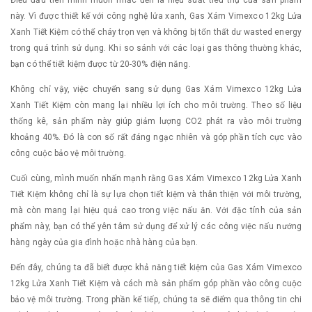
Điều đầu tiên mình muốn nhắc đến là hiệu suất tiêu thụ của sản phẩm
này. Vì được thiết kế với công nghệ lửa xanh, Gas Xám Vimexco 12kg Lửa
Xanh Tiết Kiệm có thể cháy trọn vẹn và không bị tổn thất dư wasted energy
trong quá trình sử dụng. Khi so sánh với các loại gas thông thường khác,
bạn có thể tiết kiệm được từ 20-30% điện năng.
Không chỉ vậy, việc chuyển sang sử dụng Gas Xám Vimexco 12kg Lửa
Xanh Tiết Kiệm còn mang lại nhiều lợi ích cho môi trường. Theo số liệu
thống kê, sản phẩm này giúp giảm lượng CO2 phát ra vào môi trường
khoảng 40%. Đó là con số rất đáng ngạc nhiên và góp phần tích cực vào
công cuộc bảo vệ môi trường.
Cuối cùng, mình muốn nhấn mạnh rằng Gas Xám Vimexco 12kg Lửa Xanh
Tiết Kiệm không chỉ là sự lựa chọn tiết kiệm và thân thiện với môi trường,
mà còn mang lại hiệu quả cao trong việc nấu ăn. Với đặc tính của sản
phẩm này, bạn có thể yên tâm sử dụng để xử lý các công việc nấu nướng
hàng ngày của gia đình hoặc nhà hàng của bạn.
Đến đây, chúng ta đã biết được khả năng tiết kiệm của Gas Xám Vimexco
12kg Lửa Xanh Tiết Kiệm và cách mà sản phẩm góp phần vào công cuộc
bảo vệ môi trường. Trong phần kế tiếp, chúng ta sẽ điểm qua thông tin chi