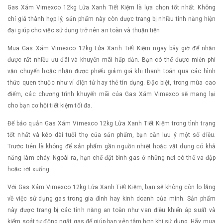
Gas Xám Vimexco 12kg Lửa Xanh Tiết Kiệm là lựa chọn tốt nhất. Không
chỉ giá thành hợp lý, sản phẩm này còn được trang bị nhiều tính năng hiện
đại giúp cho việc sử dụng trở nên an toàn và thuận tiện.
Mua Gas Xám Vimexco 12kg Lửa Xanh Tiết Kiệm ngay bây giờ để nhận
được rất nhiều ưu đãi và khuyến mãi hấp dẫn. Bạn có thể được miễn phí
vận chuyển hoặc nhận được phiếu giảm giá khi thanh toán qua các hình
thức quen thuộc như ví điện tử hay thẻ tín dụng. Đặc biệt, trong mùa cao
điểm, các chương trình khuyến mãi của Gas Xám Vimexco sẽ mang lại
cho bạn cơ hội tiết kiệm tối đa.
Để bảo quản Gas Xám Vimexco 12kg Lửa Xanh Tiết Kiệm trong tình trạng
tốt nhất và kéo dài tuổi thọ của sản phẩm, bạn cần lưu ý một số điều.
Trước tiên là không để sản phẩm gần nguồn nhiệt hoặc vật dụng có khả
năng làm cháy. Ngoài ra, hạn chế đặt bình gas ở những nơi có thể va đập
hoặc rớt xuống.
Với Gas Xám Vimexco 12kg Lửa Xanh Tiết Kiệm, bạn sẽ không còn lo lắng
về việc sử dụng gas trong gia đình hay kinh doanh của mình. Sản phẩm
này được trang bị các tính năng an toàn như van điều khiển áp suất và
kiểm soát tự động ngắt gas để giúp bạn yên tâm hơn khi sử dụng. Hãy mua