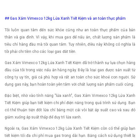
## Gas Xám Vimexco 12kg Lửa Xanh Tiết Kiệm và an toàn thực phẩm
Tôi luôn quan tâm đến sức khỏe cũng như an toàn thực phẩm của bản
thân và gia đình. Vì vậy, khi mua gas để nấu ăn, chất lượng sản phẩm là
tiêu chí hàng đầu mà tôi quan tâm. Tuy nhiên, điều này không có nghĩa là
tôi phải chi tiền cho các loại gas đắt tiền.
Gas Xám Vimexco 12kg Lửa Xanh Tiết Kiệm đã trở thành sự lựa chọn hàng
đầu của tôi trong việc nấu ăn hằng ngày. Đây là loại gas được sản xuất từ
công ty uy tín, giá cả phù hợp và rất an toàn cho sức khoẻ con người. Sử
dụng gas này, bạn hoàn toàn yên tâm với chất lượng sản phẩm cuối cùng.
Đặc biệt, nhờ vào tính năng "lửa xanh", Gas Xám Vimexco 12kg Lửa Xanh
Tiết Kiệm giúp bạn tiết kiệm chi phí điện năng trong quá trình sử dụng. Bạn
có thể thuận tiện đốt lửa chỉ bằng một cái vòi bật áp suất cao và sau đó
giảm xuống áp suất thấp để duy trì lửa xanh.
Ngoài ra, Gas Xám Vimexco 12kg Lửa Xanh Tiết Kiệm còn có thể giúp bạn
tiết kiệm tối đa chi phí mua gas trong dài hạn. Bằng cách sử dụng thiết bị