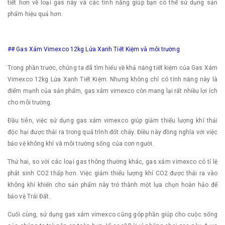
tiết hơn về loại gas này và các tính năng giúp bạn có thể sử dụng sản
phẩm hiệu quả hơn.
## Gas Xám Vimexco 12kg Lửa Xanh Tiết Kiệm và môi trường
Trong phần trước, chúng ta đã tìm hiểu về khả năng tiết kiệm của Gas Xám
Vimexco 12kg Lửa Xanh Tiết Kiệm. Nhưng không chỉ có tính năng này là
điểm mạnh của sản phẩm, gas xám vimexco còn mang lại rất nhiều lợi ích
cho môi trường.
Đầu tiên, việc sử dụng gas xám vimexco giúp giảm thiểu lượng khí thải
độc hại được thải ra trong quá trình đốt cháy. Điều này đồng nghĩa với việc
bảo vệ không khí và môi trường sống của con người.
Thứ hai, so với các loại gas thông thường khác, gas xám vimexco có tỉ lệ
phát sinh CO2 thấp hơn. Việc giảm thiểu lượng khí CO2 được thải ra vào
không khí khiến cho sản phẩm này trở thành một lựa chọn hoàn hảo để
bảo vệ Trái Đất.
Cuối cùng, sử dụng gas xám vimexco cũng góp phần giúp cho cuộc sống