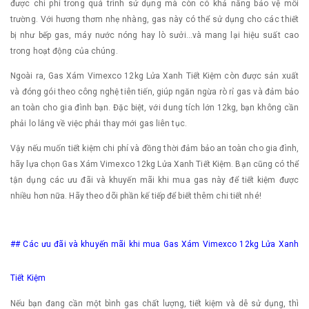
được chi phí trong quá trình sử dụng mà còn có khả năng bảo vệ môi
trường. Với hương thơm nhẹ nhàng, gas này có thể sử dụng cho các thiết
bị như bếp gas, máy nước nóng hay lò sưởi…và mang lại hiệu suất cao
trong hoạt động của chúng.
Ngoài ra, Gas Xám Vimexco 12kg Lửa Xanh Tiết Kiệm còn được sản xuất
và đóng gói theo công nghệ tiên tiến, giúp ngăn ngừa rò rỉ gas và đảm bảo
an toàn cho gia đình bạn. Đặc biệt, với dung tích lớn 12kg, bạn không cần
phải lo lắng về việc phải thay mới gas liên tục.
Vậy nếu muốn tiết kiệm chi phí và đồng thời đảm bảo an toàn cho gia đình,
hãy lựa chọn Gas Xám Vimexco 12kg Lửa Xanh Tiết Kiệm. Bạn cũng có thể
tận dụng các ưu đãi và khuyến mãi khi mua gas này để tiết kiệm được
nhiều hơn nữa. Hãy theo dõi phần kế tiếp để biết thêm chi tiết nhé!
## Các ưu đãi và khuyến mãi khi mua Gas Xám Vimexco 12kg Lửa Xanh
Tiết Kiệm
Nếu bạn đang cần một bình gas chất lượng, tiết kiệm và dễ sử dụng, thì