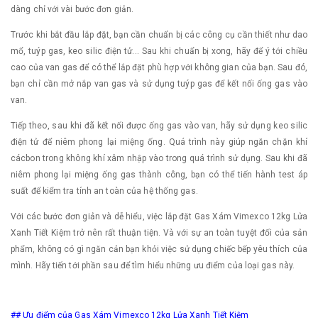
dàng chỉ với vài bước đơn giản.
Trước khi bắt đầu lắp đặt, bạn cần chuẩn bị các công cụ cần thiết như dao
mổ, tuýp gas, keo silic điện tử... Sau khi chuẩn bị xong, hãy để ý tới chiều
cao của van gas để có thể lắp đặt phù hợp với không gian của bạn. Sau đó,
bạn chỉ cần mở nắp van gas và sử dụng tuýp gas để kết nối ống gas vào
van.
Tiếp theo, sau khi đã kết nối được ống gas vào van, hãy sử dụng keo silic
điện tử để niêm phong lại miệng ống. Quá trình này giúp ngăn chặn khí
cácbon trong không khí xâm nhập vào trong quá trình sử dụng. Sau khi đã
niêm phong lại miệng ống gas thành công, bạn có thể tiến hành test áp
suất để kiểm tra tính an toàn của hệ thống gas.
Với các bước đơn giản và dễ hiểu, việc lắp đặt Gas Xám Vimexco 12kg Lửa
Xanh Tiết Kiệm trở nên rất thuận tiện. Và với sự an toàn tuyệt đối của sản
phẩm, không có gì ngăn cản bạn khỏi việc sử dụng chiếc bếp yêu thích của
mình. Hãy tiến tới phần sau để tìm hiểu những ưu điểm của loại gas này.
## Ưu điểm của Gas Xám Vimexco 12kg Lửa Xanh Tiết Kiệm