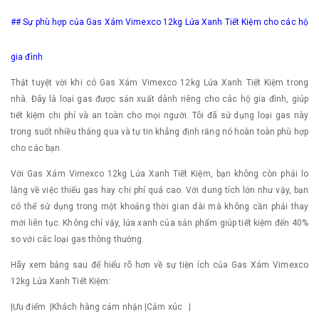
## Sự phù hợp của Gas Xám Vimexco 12kg Lửa Xanh Tiết Kiệm cho các hộ
gia đình
Thật tuyệt vời khi có Gas Xám Vimexco 12kg Lửa Xanh Tiết Kiệm trong
nhà. Đây là loại gas được sản xuất dành riêng cho các hộ gia đình, giúp
tiết kiệm chi phí và an toàn cho mọi người. Tôi đã sử dụng loại gas này
trong suốt nhiều tháng qua và tự tin khẳng định rằng nó hoàn toàn phù hợp
cho các bạn.
Với Gas Xám Vimexco 12kg Lửa Xanh Tiết Kiệm, bạn không còn phải lo
lắng về việc thiếu gas hay chi phí quá cao. Với dung tích lớn như vậy, bạn
có thể sử dụng trong một khoảng thời gian dài mà không cần phải thay
mới liên tục. Không chỉ vậy, lửa xanh của sản phẩm giúp tiết kiệm đến 40%
so với các loại gas thông thường.
Hãy xem bảng sau để hiểu rõ hơn về sự tiện ích của Gas Xám Vimexco
12kg Lửa Xanh Tiết Kiệm:
|Ưu điểm |Khách hàng cảm nhận |Cảm xúc |