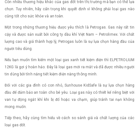
Còn nhiều thương hiệu khác của gas đốt trên thị trường mà bạn có thể lựa
chọn. Tuy nhiên, hãy cẩn trọng khi quyết định vì không phải loại gas nào
cũng tốt cho sức khỏe và an toàn.
Một trong những thương hiệu được yêu thích là Petrogas. Gas này rất tin
cậy và được sản xuất bởi công ty dầu khí Việt Nam – Petrolimex. Với chất
lượng cao và giá thành hợp lý, Petrogas luôn là sự lựa chọn hàng đầu của
người tiêu dùng.
Nếu bạn muốn tìm kiếm một loại gas xanh tiết kiệm điện thì ELPETROLIUM
12KG là gợi ý hoàn hảo. Đây là loại gas mới ra mắt và đã được nhiều người
tin dùng bởi tính năng tiết kiệm điện năng thông minh.
Đối với các gia đình có con nhỏ, Sunhouse KidSafe là sự lựa chọn hàng
đầu để đảm bảo an toàn cho bé yêu. Loại gas này có thiết kế riêng biệt với
van tự động ngắt khí khi bị đổ hoặc va chạm, giúp tránh tai nạn không
mong muốn.
Tiếp theo, hãy cùng tìm hiểu về cách so sánh giá và chất lượng của các
loại gas đốt.