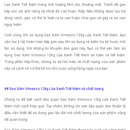
Lửa Xanh Tiết Kiệm trong môi trường khô ráo, thoáng mát. Tránh để gas
tiếp xúc với ánh nắng và nhiệt độ cao hoặc thấp. Nếu không được lưu trữ
đúng cách, gas có thể bị leak ra từ van hoặc chai gas và gây ra tai nạn
nguy hiểm.
Cuối cùng, khi sử dụng Gas Xám Vimexco 12kg Lửa Xanh Tiết Kiệm, bạn
cần lưu ý tắt hoàn toàn bếp gas sau khi sử dụng và kiểm tra kỹ trước mỗi
lần sử dụng. Với những lời khuyên đơn giản này, bạn có thể yên tâm sử
dụng Gas Xám Vimexco 12kg Lửa Xanh Tiết Kiệm an toàn và tiết kiệm.
Trong phần tiếp theo, chúng ta sẽ tìm hiểu về chất lượng của sản phẩm
này và cách nó có thể hỗ trợ cho cuộc sống hàng ngày của bạn.
## Gas Xám Vimexco 12kg Lửa Xanh Tiết Kiệm và chất lượng
Chúng ta đã biết cách bảo quản Gas Xám Vimexco 12kg Lửa Xanh Tiết
Kiệm một cách hiệu quả. Tuy nhiên, không chỉ việc bảo quản đơn thuần là
điều cần thiết để sử dụng gas lâu dài mà chất lượng của sản phẩm cũng
rất quan trọng.
Gas Xám Vimexco 12kg Lửa Xanh Tiết Kiệm được sản xuất với công nghệ