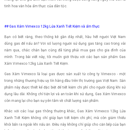
tinh hoa văn hóa ẩm thực của dân tộc.
## Gas Xám Vimexco 12kg Lửa Xanh Tiết Kiệm và ẩm thực
Bạn có biết rằng, theo thống kê gần đây nhất, hầu hết người Việt Nam
dùng gas để nấu ăn? Với số lượng người sử dụng gas tăng cao trong vài
năm qua, chắc chắn bạn cũng đã từng phải mua gas cho gia đình của
mình. Trong bài viết này, tôi muốn giới thiệu với các bạn sản phẩm Gas
Xám Vimexco 12kg Lửa Xanh Tiết Kiệm.
Gas Xám Vimexco là loại gas được sản xuất từ công ty Vimexco - một
trong những thương hiệu uy tín hàng đầu trên thị trường gas Việt Nam. Sản
phẩm này được thiết kế đặc biệt để tiết kiệm chi phí cho người dùng khi sử
dụng lâu dài. Không chỉ tiện lợi và an toàn khi sử dụng, Gas Xám Vimexco
còn mang lại cho bạn sự yên tâm về chất lượng sản phẩm.
Khác với các loại gas thông thường khác, Gas Xám Vimexco 12kg Lửa
Xanh Tiết Kiệm không chỉ giúp bạn tiết kiệm chi phí, mà còn giảm thiểu
khói bẩn ra ngoài khi nấu ăn. Điều này không chỉ giúp cho căn bếp của bạn