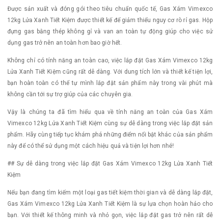
Được sản xuất và đóng gói theo tiêu chuẩn quốc tế, Gas Xám Vimexco
12kg Lửa Xanh Tiết Kiệm được thiết kế để giảm thiểu nguy cơ rò rỉ gas. Hộp
đựng gas bằng thép không gỉ và van an toàn tự động giúp cho việc sử
dụng gas trở nên an toàn hơn bao giờ hết.
Không chỉ có tính năng an toàn cao, việc lắp đặt Gas Xám Vimexco 12kg
Lửa Xanh Tiết Kiệm cũng rất dễ dàng. Với dung tích lớn và thiết kế tiện lợi,
bạn hoàn toàn có thể tự mình lắp đặt sản phẩm này trong vài phút mà
không cần tới sự trợ giúp của các chuyên gia.
Vậy là chúng ta đã tìm hiểu qua về tính năng an toàn của Gas Xám
Vimexco 12kg Lửa Xanh Tiết Kiệm cùng sự dễ dàng trong việc lắp đặt sản
phẩm. Hãy cùng tiếp tục khám phá những điểm nổi bật khác của sản phẩm
này để có thể sử dụng một cách hiệu quả và tiện lợi hơn nhé!
## Sự dễ dàng trong việc lắp đặt Gas Xám Vimexco 12kg Lửa Xanh Tiết
Kiệm
Nếu bạn đang tìm kiếm một loại gas tiết kiệm thời gian và dễ dàng lắp đặt,
Gas Xám Vimexco 12kg Lửa Xanh Tiết Kiệm là sự lựa chọn hoàn hảo cho
bạn. Với thiết kế thông minh và nhỏ gọn, việc lắp đặt gas trở nên rất dễ