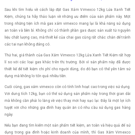
Sau khi tìm hiểu về cách lắp đặt Gas Xám Vimexco 12kg Lửa Xanh Tiết
Kiệm, chúng ta hãy thảo luận về những ưu điểm của sản phẩm này. Một
trong những tiện ích mà gas xám vimexco mang lại là khả năng sử dụng
an toàn và bền bỉ. Không chỉ có thành phần gas được sản xuất từ nguyên
liệu chất lượng cao, mà thiết kế của chai gas cũng rất chắc chắn để tránh
các tai nạn không đáng có.
Thứ hai, giá thành của Gas Xám Vimexco 12kg Lửa Xanh Tiết Kiệm rất hợp
lí so với các loại gas khác trên thị trường. Bởi vì sản phẩm này đã được
thiết kế để tiết kiệm chi phí cho người dùng, do đó bạn có thể yên tâm sử
dụng mà không lo tốn quá nhiều tiền.
Cuối cùng, gas xám vimexco còn có tính linh hoạt cao trong việc sử dụng.
Với dung tích 12kg, bạn có thể sử dụng sản phẩm này trong thời gian dài
mà không cần phải lo lắng về việc thay mới hay sạc lại. Đây là một lợi ích
tuyệt vời cho những gia đình hay quán ăn có nhu cầu sử dụng gas hàng
ngày.
Nếu bạn đang tìm kiếm một sản phẩm tiết kiệm, an toàn và hiệu quả để sử
dụng trong gia đình hoặc kinh doanh của mình, thì Gas Xám Vimexco