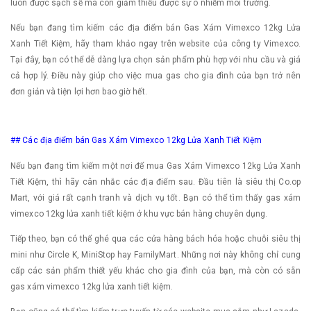
luôn được sạch sẽ mà còn giảm thiểu được sự ô nhiễm môi trường.
Nếu bạn đang tìm kiếm các địa điểm bán Gas Xám Vimexco 12kg Lửa
Xanh Tiết Kiệm, hãy tham khảo ngay trên website của công ty Vimexco.
Tại đây, bạn có thể dễ dàng lựa chọn sản phẩm phù hợp với nhu cầu và giá
cả hợp lý. Điều này giúp cho việc mua gas cho gia đình của bạn trở nên
đơn giản và tiện lợi hơn bao giờ hết.
## Các địa điểm bán Gas Xám Vimexco 12kg Lửa Xanh Tiết Kiệm
Nếu bạn đang tìm kiếm một nơi để mua Gas Xám Vimexco 12kg Lửa Xanh
Tiết Kiệm, thì hãy cân nhắc các địa điểm sau. Đầu tiên là siêu thị Co.op
Mart, với giá rất cạnh tranh và dịch vụ tốt. Bạn có thể tìm thấy gas xám
vimexco 12kg lửa xanh tiết kiệm ở khu vực bán hàng chuyên dụng.
Tiếp theo, bạn có thể ghé qua các cửa hàng bách hóa hoặc chuỗi siêu thị
mini như Circle K, MiniStop hay FamilyMart. Những nơi này không chỉ cung
cấp các sản phẩm thiết yếu khác cho gia đình của bạn, mà còn có sẵn
gas xám vimexco 12kg lửa xanh tiết kiệm.