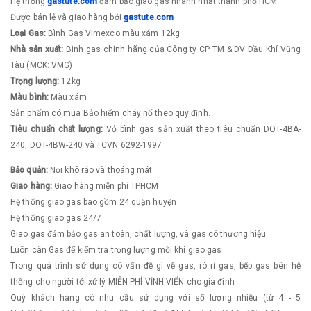
​Hệ thống
g
astute.com
đảm bảo giao gas nhanh nhất thành phố HCM
Được bán lẻ và giao hàng bởi
g
astute.com
Loại Gas:
Bình Gas Vimexco màu xám 12kg
Nhà sản xuất:
Bình gas chính hãng của Công ty CP TM & DV Dầu Khí Vũng
Tàu (MCK: VMG)
Trọng lượng:
12kg
Màu bình:
Màu xám
Sản phẩm có mua Bảo hiểm cháy nổ theo quy định.
Tiêu chuẩn chất lượng:
Vỏ bình gas sản xuất theo tiêu chuẩn DOT-4BA-
240, DOT-4BW-240 và TCVN 6292-1997
Bảo quản:
Nơi khô ráo và thoáng mát
Giao hàng:
Giao hàng miễn phí TPHCM
Hệ thống giao gas bao gồm 24 quận huyện
Hệ thống giao gas 24/7
Giao gas đảm bảo gas an toàn, chất lượng, và gas có thương hiệu
Luôn cân Gas để kiểm tra trọng lượng mỗi khi giao gas
Trong quá trình sử dụng có vấn đề gì về gas, rò rỉ gas, bếp gas ​bên hệ
thống cho người tới xử lý MIỄN PHÍ VĨNH VIỂN cho gia đình
Quý khách hàng có nhu cầu sử dụng với số lượng nhiều (từ 4 - 5