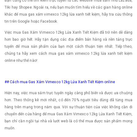
Bạn cũng có thể tìm kiếm trực tuyến từ các website mua sắm như Lazada,
Tiki hay Shopee. Ngoài ra, nếu bạn muốn tìm hiểu về các gian hàng online
khác để mua gas xám vimexco 12kg lửa xanh tiết kiệm, hãy tra cứu thông
tin trên Google hoặc Facebook.
Việc mua Gas Xám Vimexco 12kg Lửa Xanh Tiết Kiệm đã trở nên dễ dàng
hơn bao giờ hết. Hãy tận dụng các địa điểm bán hàng và nền tảng trực
tuyến để mua sản phẩm của bạn một cách thuận tiện nhất. Tiếp theo,
chúng ta hãy xem cách mua gas xám vimexco 12kg lửa xanh tiết kiệm
online như thế nào!
## Cách mua Gas Xám Vimexco 12kg Lửa Xanh Tiết Kiệm online
Hiện nay, việc mua sắm trực tuyến ngày càng phổ biến và được ưa chuộng
hơn. Theo thống kê mới nhất, có đến 70% người tiêu dùng đã từng mua
hàng trên mạng trong năm qua. Với sự thuận tiện của việc không cần di
chuyển đến cửa hàng để mua Gas Xám Vimexco 12kg Lửa Xanh Tiết Kiệm,
bạn chỉ cần ngồi tại nhà và lướt web là có thể mua được sản phẩm mong
muốn.