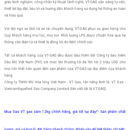
giàu kinh nghiệm, công nhân kỹ thuật lành nghề, VT-GAS sẵn sàng tư vấn,
thiết kế lắp đặt, bảo trì và hướng dẫn khách hàng sử dụng hệ thống an toàn
và hiệu quả.
Với đội ngũ xe bồn và xe tải chuyên dụng, VT-GAS phục vụ giao hàng cho
Quý khách hàng mọi lúc, mọi nơi. Khối lượng LPG được chuẩn hóa qua hệ
thống cân điện tử và thiết bị đồng hồ đo đếm chính xác.
Tất cả khách hàng của VT-GAS đều được bảo hiểm bởi Công ty bảo hiểm
Dầu khí Việt Nam (PVI) với mức bồi thường tối đa lên tới 2 triệu USD cho
mọi tổn thất liên quan đến sản phẩm của VT-GAS tại địa điểm của khách
hàng.
Công ty TNHH Khí Hóa lỏng Việt Nam - VT Gas, tên tiếng Anh là: VT Gas -
Vietnamliquefied Gas Company Limited (tên viết tắt là VT-GAS)
Mua Gas VT gas xám 12kg chính hãng, giá tốt tại đây!"- Sản phẩm chất
lượng, giá cả hợp lý, đặt hàng nhanh chóng. Nhấn vào để biết thêm chi tiết!