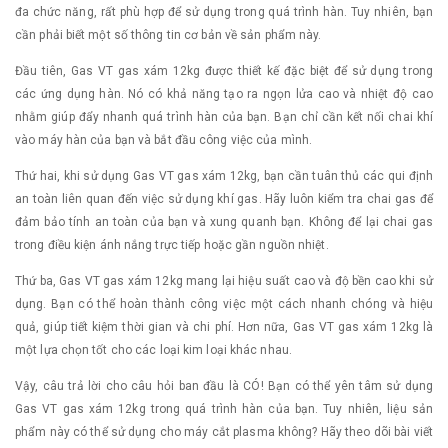
đa chức năng, rất phù hợp để sử dụng trong quá trình hàn. Tuy nhiên, bạn
cần phải biết một số thông tin cơ bản về sản phẩm này.
Đầu tiên, Gas VT gas xám 12kg được thiết kế đặc biệt để sử dụng trong
các ứng dụng hàn. Nó có khả năng tạo ra ngọn lửa cao và nhiệt độ cao
nhằm giúp đẩy nhanh quá trình hàn của bạn. Bạn chỉ cần kết nối chai khí
vào máy hàn của bạn và bắt đầu công việc của mình.
Thứ hai, khi sử dụng Gas VT gas xám 12kg, bạn cần tuân thủ các qui định
an toàn liên quan đến việc sử dụng khí gas. Hãy luôn kiểm tra chai gas để
đảm bảo tính an toàn của bạn và xung quanh bạn. Không để lại chai gas
trong điều kiện ánh nắng trực tiếp hoặc gần nguồn nhiệt.
Thứ ba, Gas VT gas xám 12kg mang lại hiệu suất cao và độ bền cao khi sử
dụng. Bạn có thể hoàn thành công việc một cách nhanh chóng và hiệu
quả, giúp tiết kiệm thời gian và chi phí. Hơn nữa, Gas VT gas xám 12kg là
một lựa chọn tốt cho các loại kim loại khác nhau.
Vậy, câu trả lời cho câu hỏi ban đầu là CÓ! Bạn có thể yên tâm sử dụng
Gas VT gas xám 12kg trong quá trình hàn của bạn. Tuy nhiên, liệu sản
phẩm này có thể sử dụng cho máy cắt plasma không? Hãy theo dõi bài viết