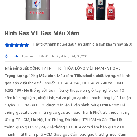
Bình Gas VT Gas Màu Xám
Hãy trở thành người đầu tiên đánh giá sản phẩm này
(
0
)
Thích
Lượt xem: 48780
Ngày đăng: 24/07/2020
Nhà sản xuất:
CÔNG TY TNHH KHÍ HÓA LỎNG VIỆT NAM - VT GAS
Trọng lượng:
12kg
Màu bình:
Màu xám
Tiêu chuẩn chất lượng:
Vỏ bình
gas sản xuất theo tiêu chuẩn DOT-4BA-240, DOT-4BW-240 và TCVN
6292-1997
Hệ thống sở hữu nhiều kỹ thuật viên giỏi tay nghề trên 10
năm kinh nghiệm , nhiệt tình, vui vẻ phục vụ cho khách hàng tại 24 quận
huyện TP.HCM
Gas LPG được bán lẻ và vận hành bởi gastute.com
Hệ
thống gastute.com nhận giao gas trên các Thành Phố trực thuộc Trung
Ương: TP.HCM, Hà Nội, Hải Phòng, Đà Nẵng, TP.HCM và Cần Thơ
Hệ
thống giao gas 365/24/7
​Hệ thống GasTuTe.com đảm bảo giao gas
nhanh nhất thành phố HCM
Giao gas đảm bảo gas thương hiệu, đảm