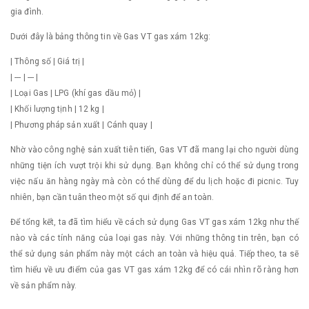
gia đình.
Dưới đây là bảng thông tin về Gas VT gas xám 12kg:
| Thông số | Giá trị |
| --- | --- |
| Loại Gas | LPG (khí gas dầu mỏ) |
| Khối lượng tịnh | 12 kg |
| Phương pháp sản xuất | Cánh quay |
Nhờ vào công nghệ sản xuất tiên tiến, Gas VT đã mang lại cho người dùng
những tiện ích vượt trội khi sử dụng. Bạn không chỉ có thể sử dụng trong
việc nấu ăn hàng ngày mà còn có thể dùng để du lịch hoặc đi picnic. Tuy
nhiên, bạn cần tuân theo một số qui định để an toàn.
Để tổng kết, ta đã tìm hiểu về cách sử dụng Gas VT gas xám 12kg như thế
nào và các tính năng của loại gas này. Với những thông tin trên, bạn có
thể sử dụng sản phẩm này một cách an toàn và hiệu quả. Tiếp theo, ta sẽ
tìm hiểu về ưu điểm của gas VT gas xám 12kg để có cái nhìn rõ ràng hơn
về sản phẩm này.