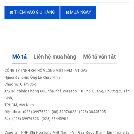
THÊM VÀO GIỎ HÀNG
MUA NGAY
Mô tả
Liên hệ mua hàng
Mô tả vắn tắt
CÔNG TY TNHH KHÍ HÓA LỎNG VIỆT NAM - VT GAS
Người đại diện: Ông Lê Khăc Ninh
Chức vụ: Giám đốc
Trụ sở chính: Phòng 606, tòa nhà Waseco, 10 Phổ Quang, Phường 2, Tân
Bình,
TP.HCM, Việt Nam
Điện thoại: (028) 39976821- (08) 39976822 - (028) 38445905
Fax: (028) 39976823 - (028) 38445906
Công ty TNHH Khí Hóa lỏng Việt Nam - VT Gas được thành lập theo Giấy