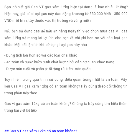
Bạn có biết giá Gas VT gas xám 12kg hiện tại đang là bao nhiêu không?
Hiện nay, giá của loại gas này dao động khoảng từ 330.000 VNĐ - 350.000
VNĐ một bình, tùy thuộc vào thị trường và vùng miền.
Nếu bạn sử dụng gas để nấu ăn hàng ngày thì việc chọn mua gas VT gas
xám 12kg sẽ mang lại lợi ích cho bạn về chi phí hơn so với các loại gas
khác. Một số tiện ích khi sử dụng loại gas này như:
- Dung tích lớn hơn so với các loại chai khác
- An toàn và được kiểm định chất lượng bởi các cơ quan chức năng
- Được sản xuất và phân phối rộng rãi trên toàn quốc.
Tuy nhiên, trong quá trình sử dụng, điều quan trọng nhất là an toàn. Vậy,
liệu Gas VT gas xám 12kg có an toàn không? Hãy cùng theo dõi thông tin
trong phần tiếp theo.
Gas vt gas xám 12kg có an toàn không? Chúng ta hãy cùng tìm hiểu thêm
trong bài viết kế tiếp.
## Gas VT gas xám 12kg có an toàn không?