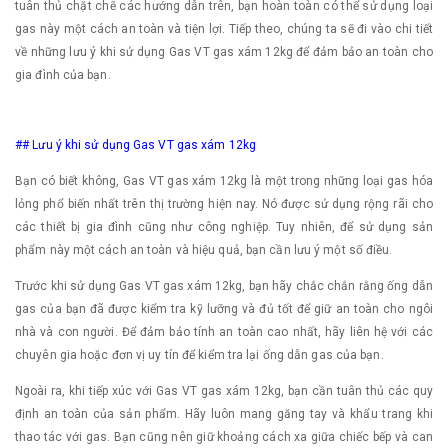
tuân thủ chặt chẽ các hướng dẫn trên, bạn hoàn toàn có thể sử dụng loại
gas này một cách an toàn và tiện lợi. Tiếp theo, chúng ta sẽ đi vào chi tiết
về những lưu ý khi sử dụng Gas VT gas xám 12kg để đảm bảo an toàn cho
gia đình của bạn.
## Lưu ý khi sử dụng Gas VT gas xám 12kg
Bạn có biết không, Gas VT gas xám 12kg là một trong những loại gas hóa
lỏng phổ biến nhất trên thị trường hiện nay. Nó được sử dụng rộng rãi cho
các thiết bị gia đình cũng như công nghiệp. Tuy nhiên, để sử dụng sản
phẩm này một cách an toàn và hiệu quả, bạn cần lưu ý một số điều.
Trước khi sử dụng Gas VT gas xám 12kg, bạn hãy chắc chắn rằng ống dẫn
gas của bạn đã được kiểm tra kỹ lưỡng và đủ tốt để giữ an toàn cho ngôi
nhà và con người. Để đảm bảo tính an toàn cao nhất, hãy liên hệ với các
chuyên gia hoặc đơn vị uy tín để kiểm tra lại ống dẫn gas của bạn.
Ngoài ra, khi tiếp xúc với Gas VT gas xám 12kg, bạn cần tuân thủ các quy
định an toàn của sản phẩm. Hãy luôn mang găng tay và khẩu trang khi
thao tác với gas. Bạn cũng nên giữ khoảng cách xa giữa chiếc bếp và can