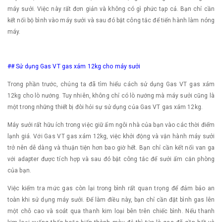
máy sưởi. Việc này rất đơn giản và không có gì phức tạp cả. Bạn chỉ cần
kết nối bộ bình vào máy sưởi và sau đó bật công tắc để tiến hành làm nóng
máy.
## Sử dụng Gas VT gas xám 12kg cho máy sưởi
Trong phần trước, chúng ta đã tìm hiểu cách sử dụng Gas VT gas xám
12kg cho lò nướng. Tuy nhiên, không chỉ có lò nướng mà máy sưởi cũng là
một trong những thiết bị đòi hỏi sự sử dụng của Gas VT gas xám 12kg.
Máy sưởi rất hữu ích trong việc giữ ấm ngôi nhà của bạn vào các thời điểm
lạnh giá. Với Gas VT gas xám 12kg, việc khởi động và vận hành máy sưởi
trở nên dễ dàng và thuận tiện hơn bao giờ hết. Bạn chỉ cần kết nối van ga
với adapter được tích hợp và sau đó bật công tắc để sưởi ấm căn phòng
của bạn.
Việc kiểm tra mức gas còn lại trong bình rất quan trọng để đảm bảo an
toàn khi sử dụng máy sưởi. Để làm điều này, bạn chỉ cần đặt bình gas lên
một chỗ cao và soát qua thanh kim loại bên trên chiếc bình. Nếu thanh