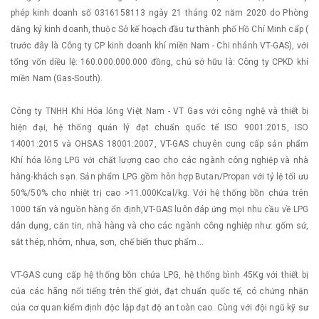
phép kinh doanh số 0316158113 ngày 21 tháng 02 năm 2020 do Phòng
dăng ký kinh doanh, thuộc Sở kế hoạch đầu tư thành phố Hồ Chí Minh cấp (
trước đây là Công ty CP kinh doanh khí miền Nam - Chi nhánh VT-GAS), với
tổng vốn diều lệ: 160.000.000.000 đồng, chủ sở hữu là: Công ty CPKD khí
miền Nam (Gas-South).
Công ty TNHH Khí Hóa lỏng Việt Nam - VT Gas với công nghệ và thiết bị
hiện đại, hệ thống quản lý đạt chuẩn quốc tế ISO 9001:2015, ISO
14001:2015 và OHSAS 18001:2007, VT-GAS chuyên cung cấp sản phẩm
Khí hóa lỏng LPG với chất lượng cao cho các ngành công nghiệp và nhà
hàng-khách sạn. Sản phẩm LPG gồm hỗn hợp Butan/Propan với tỷ lệ tối ưu
50%/50% cho nhiệt trị cao >11.000Kcal/kg. Với hệ thống bồn chứa trên
1000 tấn và nguồn hàng ổn định,VT-GAS luôn đáp ứng mọi nhu cầu về LPG
dân dụng, căn tin, nhà hàng và cho các ngành công nghiệp như: gốm sứ,
sắt thép, nhôm, nhựa, sơn, chế biến thực phẩm...
VT-GAS cung cấp hệ thống bồn chứa LPG, hệ thống bình 45Kg với thiết bị
của các hãng nổi tiếng trên thế giới, đạt chuẩn quốc tế, có chứng nhận
của cơ quan kiểm định độc lập đạt độ an toàn cao. Cùng với đội ngũ kỹ sư