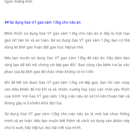
ngon miệng nhé!
## Sử dụng Gas VT gas xám 12kg cho nấu ăn
Mình thích sử dụng Gas VT gas xám 12kg cho nấu ăn vì đây là một loại
gas rất tiện lợi và an toàn. Để sử dụng Gas VT gas xám 12kg, bạn có thể
dùng bộ bình gas hoặc đặt gas trực tiếp tại nhà.
Nếu bạn muốn sử dụng Gas VT gas xám 12kg để nấu ăn, hãy đảm bảo
rằng bạn đã kết nối chúng với bếp gas đôi'. Bạn cũng cần kiểm tra lại các
phao của bộ bình gas để chắc chắn không có rò rỉ khí.
Khi đã kết nối được Gas VT gas xám 12kg với bếp gas, bạn chỉ cần xoay
van điều khiển để mở khí ra và chiên, nướng hay luộc các món yêu thích
của mình. Với Gas VT gas xám 12kg, việc nấu ăn sẽ trở nên thuận tiện và
không gây ra ô nhiễm khói độc hại.
Sử dụng Gas VT gas xám 12kg cho việc nấu ăn là một lựa chọn thông
minh và an toàn. Nếu bạn muốn biết thêm về cách sử dụng sản phẩm này
cho lò sưởi, hãy tiếp tục đọc bài viết của mình.