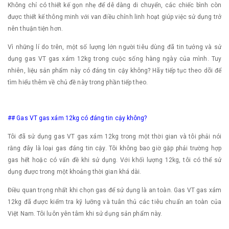
Không chỉ có thiết kế gọn nhẹ để dễ dàng di chuyển, các chiếc bình còn
được thiết kế thông minh với van điều chỉnh linh hoạt giúp việc sử dụng trở
nên thuận tiện hơn.
Vì những lí do trên, một số lượng lớn người tiêu dùng đã tin tưởng và sử
dụng gas VT gas xám 12kg trong cuộc sống hàng ngày của mình. Tuy
nhiên, liệu sản phẩm này có đáng tin cậy không? Hãy tiếp tục theo dõi để
tìm hiểu thêm về chủ đề này trong phần tiếp theo.
## Gas VT gas xám 12kg có đáng tin cậy không?
Tôi đã sử dụng gas VT gas xám 12kg trong một thời gian và tôi phải nói
rằng đây là loại gas đáng tin cậy. Tôi không bao giờ gặp phải trường hợp
gas hết hoặc có vấn đề khi sử dụng. Với khối lượng 12kg, tôi có thể sử
dụng được trong một khoảng thời gian khá dài.
Điều quan trọng nhất khi chọn gas để sử dụng là an toàn. Gas VT gas xám
12kg đã được kiểm tra kỹ lưỡng và tuân thủ các tiêu chuẩn an toàn của
Việt Nam. Tôi luôn yên tâm khi sử dụng sản phẩm này.