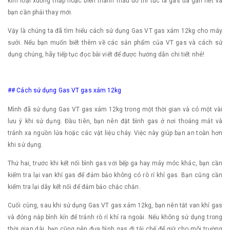
kim loại xuống thấp hoặc biến thành màu đỏ thì tức là gas đã gần hết và
bạn cần phải thay mới.
Vậy là chúng ta đã tìm hiểu cách sử dụng Gas VT gas xám 12kg cho máy
sưởi. Nếu bạn muốn biết thêm về các sản phẩm của VT gas và cách sử
dụng chúng, hãy tiếp tục đọc bài viết để được hướng dẫn chi tiết nhé!
## Cách sử dụng Gas VT gas xám 12kg
Mình đã sử dụng Gas VT gas xám 12kg trong một thời gian và có một vài
lưu ý khi sử dụng. Đầu tiên, bạn nên đặt bình gas ở nơi thoáng mát và
tránh xa nguồn lửa hoặc các vật liệu cháy. Việc này giúp bạn an toàn hơn
khi sử dụng.
Thứ hai, trước khi kết nối bình gas với bếp ga hay máy móc khác, bạn cần
kiểm tra lại van khí gas để đảm bảo không có rò rỉ khí gas. Bạn cũng cần
kiểm tra lại dây kết nối để đảm bảo chắc chắn.
Cuối cùng, sau khi sử dụng Gas VT gas xám 12kg, bạn nên tắt van khí gas
và đóng nắp bình kín để tránh rò rỉ khí ra ngoài. Nếu không sử dụng trong
thời gian dài, bạn cũng nên đưa bình gas đi tái chế để giữ cho môi trường