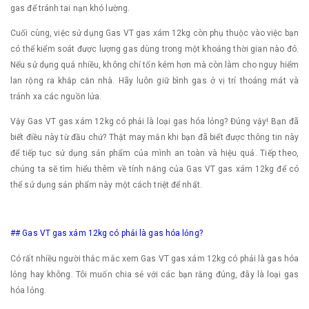
gas để tránh tai nạn khó lường.
Cuối cùng, việc sử dụng Gas VT gas xám 12kg còn phụ thuộc vào việc bạn
có thể kiểm soát được lượng gas dùng trong một khoảng thời gian nào đó.
Nếu sử dụng quá nhiều, không chỉ tốn kém hơn mà còn làm cho nguy hiểm
lan rộng ra khắp căn nhà. Hãy luôn giữ bình gas ở vị trí thoáng mát và
tránh xa các nguồn lửa.
Vậy Gas VT gas xám 12kg có phải là loại gas hóa lỏng? Đúng vậy! Bạn đã
biết điều này từ đầu chứ? Thật may mắn khi bạn đã biết được thông tin này
để tiếp tục sử dụng sản phẩm của mình an toàn và hiệu quả. Tiếp theo,
chúng ta sẽ tìm hiểu thêm về tính năng của Gas VT gas xám 12kg để có
thể sử dụng sản phẩm này một cách triệt để nhất.
## Gas VT gas xám 12kg có phải là gas hóa lỏng?
Có rất nhiều người thắc mắc xem Gas VT gas xám 12kg có phải là gas hóa
lỏng hay không. Tôi muốn chia sẻ với các bạn rằng đúng, đây là loại gas
hóa lỏng.