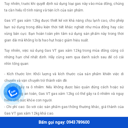
Tuy nhiên, trước khi quyết định sử dụng loại gas này vào mùa đông, chúng
ta cần hiểu rõ tính năng và tiện ích của sản phẩm.
Gas VT gas xám 12kg được thiết kế với khả năng chịu lạnh cao, cho phép
bạn sử dụng trong điều kiện thời tiết khắc nghiệt như mùa đông hay các
vùng bán cực. Bạn hoàn toàn yên tâm sử dụng sản phẩm này trong thời
gian dài mà không lo bị hao hụt hoặc giảm hiệu suất.
Tuy nhiên, việc sử dụng Gas VT gas xám 12kg trong mùa đông cũng có
những hạn chế nhất định. Hãy cùng xem qua danh sách sau để có cái
nhìn tổng quan:
- Kích thước lớn: Khối lượng và kích thước của sản phẩm khiến việc di
chuyển và vận chuyển trở thành vấn đề.
- Có thể gây ra ô nhiễm: Nếu không được bảo quản đúng cách hoặc sử
dụng không an toàn, Gas VT gas xám 12kg có thể gây ra ô nhiễm và nguy
hiểm cho sức khỏe con người.
- Chi phí cao: So với các sản phẩm gas thông thường khác, giá thành của
Gas VT gas xám 12kg khá cao.
- Không phù hợp cho mục đích di chuyển: Sản phẩm này chỉ phù hợp để sử
Bấm gọi ngay: 0943789600
dụng tại nhà hoặc nơi làm việc cố định. Nếu bạn muốn mang theo khi đi du