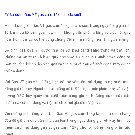
## Sử dụng Gas VT gas xám 12kg cho lò sưởi
Mình thường xài Gas VT gas xám 12kg cho lò sưởi trong ngày đông giá rét.
Từ khi mua bộ bình gas này, mình không cần phải lo lắng về việc hết gas
nữa. Hơn nữa, tôi có thể dùng chúng để làm ra những món ăn ngon miệng.
Bộ bình gas của VT được thiết kế với kiểu dáng sang trọng và tiện ích.
Chúng rất an toàn và hiệu quả cho việc sử dụng gia đình hoặc công ty.
Bạn chỉ cần kết nối bộ bình gas vào lò sưởi và sau đó khởi động máy để có
thể sử dụng.
Với Gas VT gas xám 12kg, bạn có thể yên tâm sử dụng trong suốt mùa
đông giá rét này. Ngoài ra, bạn cũng có thể áp dụng sản phẩm này vào việc
nướng BBQ hay quây trại cuối tuần cùng gia đình. Công dụng của sản
phẩm này rất đa dạng và tiện lợi cho mọi gia đình Việt Nam.
Với những tính năng vượt trội, Gas VT gas xám 12kg là sự lựa chọn hàng
đầu để giữ ấm cho căn nhà của bạn trong ngày đông giá rét. Hãy tìm hiểu
thêm cách sử dụng gas vt gas xám 12kg cho lò nướng trong phần tiếp
theo!