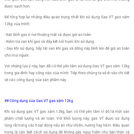
được sạch hơn.
Để tổng hợp lại những điều quan trọng nhất khi sử dụng Gas VT gas xám
12kg của mình:
- Đặt bình gas ở nơi thoáng mát và được giữ an toàn.
- Kiểm tra van khí gas và dây kết nối trước khi sử dụng.
- Sau khi sử dụng, hãy tắt van khí gas và đóng nắp bình kín để giữ an toàn
cho mọi người.
Với những lưu ý này, bạn đã có thể yên tâm sử dụng Gas VT gas xám 12kg
trong gia đình hay công việc của mình. Tiếp theo chúng ta sẽ đi vào chi tiết
về các công dụng của sản phẩm này.
## Công dụng của Gas VT gas xám 12kg
Khi sử dụng gas VT gas xám 12kg, bạn có thể yên tâm vì đó là một sản
phẩm chất lượng và an toàn. Với khối lượng này, gas VT được sử dụng
rộng rãi trong các hoạt động nấu ăn như chiên, nướng hay hầm. Điều quan
trọng là cần biết cách sử dụng để không gây nguy hiểm cho bản thân và