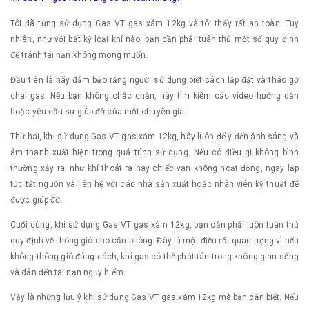
Tôi đã từng sử dụng Gas VT gas xám 12kg và tôi thấy rất an toàn. Tuy
nhiên, như với bất kỳ loại khí nào, bạn cần phải tuân thủ một số quy định
để tránh tai nạn không mong muốn.
Đầu tiên là hãy đảm bảo rằng người sử dụng biết cách lắp đặt và tháo gỡ
chai gas. Nếu bạn không chắc chắn, hãy tìm kiếm các video hướng dẫn
hoặc yêu cầu sự giúp đỡ của một chuyên gia.
Thứ hai, khi sử dụng Gas VT gas xám 12kg, hãy luôn để ý đến ánh sáng và
âm thanh xuất hiện trong quá trình sử dụng. Nếu có điều gì không bình
thường xảy ra, như khí thoát ra hay chiếc van không hoạt động, ngay lập
tức tắt nguồn và liên hệ với các nhà sản xuất hoặc nhân viên kỹ thuật để
được giúp đỡ.
Cuối cùng, khi sử dụng Gas VT gas xám 12kg, bạn cần phải luôn tuân thủ
quy định về thông gió cho căn phòng. Đây là một điều rất quan trọng vì nếu
không thông gió đúng cách, khí gas có thể phát tán trong không gian sống
và dẫn đến tai nạn nguy hiểm.
Vậy là những lưu ý khi sử dụng Gas VT gas xám 12kg mà bạn cần biết. Nếu