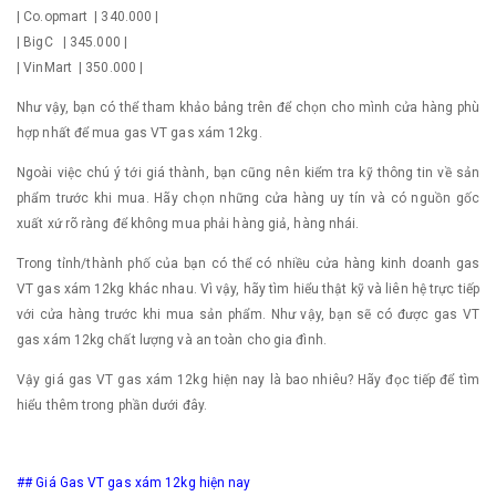
| Co.opmart | 340.000 |
| BigC | 345.000 |
| VinMart | 350.000 |
Như vậy, bạn có thể tham khảo bảng trên để chọn cho mình cửa hàng phù
hợp nhất để mua gas VT gas xám 12kg.
Ngoài việc chú ý tới giá thành, bạn cũng nên kiểm tra kỹ thông tin về sản
phẩm trước khi mua. Hãy chọn những cửa hàng uy tín và có nguồn gốc
xuất xứ rõ ràng để không mua phải hàng giả, hàng nhái.
Trong tỉnh/thành phố của bạn có thể có nhiều cửa hàng kinh doanh gas
VT gas xám 12kg khác nhau. Vì vậy, hãy tìm hiểu thật kỹ và liên hệ trực tiếp
với cửa hàng trước khi mua sản phẩm. Như vậy, bạn sẽ có được gas VT
gas xám 12kg chất lượng và an toàn cho gia đình.
Vậy giá gas VT gas xám 12kg hiện nay là bao nhiêu? Hãy đọc tiếp để tìm
hiểu thêm trong phần dưới đây.
## Giá Gas VT gas xám 12kg hiện nay