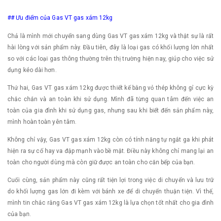
## Ưu điểm của Gas VT gas xám 12kg
Chả là mình mới chuyển sang dùng Gas VT gas xám 12kg và thật sự là rất
hài lòng với sản phẩm này. Đầu tiên, đây là loại gas có khối lượng lớn nhất
so với các loại gas thông thường trên thị trường hiện nay, giúp cho việc sử
dụng kéo dài hơn.
Thứ hai, Gas VT gas xám 12kg được thiết kế bằng vỏ thép không gỉ cực kỳ
chắc chắn và an toàn khi sử dụng. Mình đã từng quan tâm đến việc an
toàn của gia đình khi sử dụng gas, nhưng sau khi biết đến sản phẩm này,
mình hoàn toàn yên tâm.
Không chỉ vậy, Gas VT gas xám 12kg còn có tính năng tự ngắt ga khi phát
hiện ra sự cố hay va đập mạnh vào bề mặt. Điều này không chỉ mang lại an
toàn cho người dùng mà còn giữ được an toàn cho căn bếp của bạn.
Cuối cùng, sản phẩm này cũng rất tiện lợi trong việc di chuyển và lưu trữ
do khối lượng gas lớn đi kèm với bánh xe để di chuyển thuận tiện. Vì thế,
mình tin chắc rằng Gas VT gas xám 12kg là lựa chọn tốt nhất cho gia đình
của bạn.