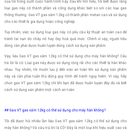
của tôi trong suốt cuộc hành trình này. Sau khi tìm hiểu, tôi biết được rằng
loại gas này có thành phần và công dụng khác biệt so với các loại gas
thông thường. Gas VT gas xám 12kg có thành phần metan cao và sử dụng
cho các thiết bị gia dụng hoặc công nghiệp.
Tuy nhiên, việc sử dụng loại gas này có yêu cầu kỹ thuật an toàn cao để
tránh tai nạn do cháy nổ hay ôxy hoá quá mức. Chính vì vậy, người tiêu
dùng cần phải được huấn luyện đúng cách sử dụng sản phẩm.
Vậy, liệu Gas VT gas xám 12kg có thể sử dụng cho máy hàn không? Câu
trả lời là có. Loại gas này được sử dụng rộng rãi cho các thiết bị hàn khác
nhau. Tuy nhiên, tôi muốn lưu ý đến việc an toàn khi sử dụng sản phẩm
này và cần phải tuân thủ đúng quy trình để tránh nguy hiểm. Vì vậy, hãy
chọn gas VT gas xám 12kg chỉ khi bạn đã được huấn luyện đầy đủ và biết
cách sử dụng sản phẩm một cách an toàn.
## Gas VT gas xám 12kg có thể sử dụng cho máy hàn không?
Tôi đã được hỏi nhiều lần liệu Gas VT gas xám 12kg có thể sử dụng cho
máy hàn không? Và câu trả lời là CÓ! Đây là một loại khí hiệu suất cao và