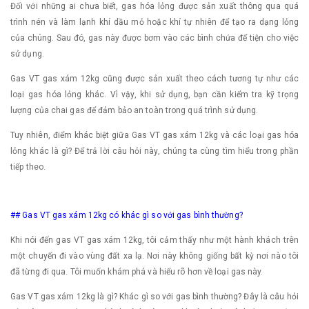
Đối với những ai chưa biết, gas hóa lỏng được sản xuất thông qua quá
trình nén và làm lạnh khí dầu mỏ hoặc khí tự nhiên để tạo ra dạng lỏng
của chúng. Sau đó, gas này được bơm vào các bình chứa để tiện cho việc
sử dụng.
Gas VT gas xám 12kg cũng được sản xuất theo cách tương tự như các
loại gas hóa lỏng khác. Vì vậy, khi sử dụng, bạn cần kiểm tra kỹ trọng
lượng của chai gas để đảm bảo an toàn trong quá trình sử dụng.
Tuy nhiên, điểm khác biệt giữa Gas VT gas xám 12kg và các loại gas hóa
lỏng khác là gì? Để trả lời câu hỏi này, chúng ta cùng tìm hiểu trong phần
tiếp theo.
## Gas VT gas xám 12kg có khác gì so với gas bình thường?
Khi nói đến gas VT gas xám 12kg, tôi cảm thấy như một hành khách trên
một chuyến đi vào vùng đất xa lạ. Nơi này không giống bất kỳ nơi nào tôi
đã từng đi qua. Tôi muốn khám phá và hiểu rõ hơn về loại gas này.
Gas VT gas xám 12kg là gì? Khác gì so với gas bình thường? Đây là câu hỏi