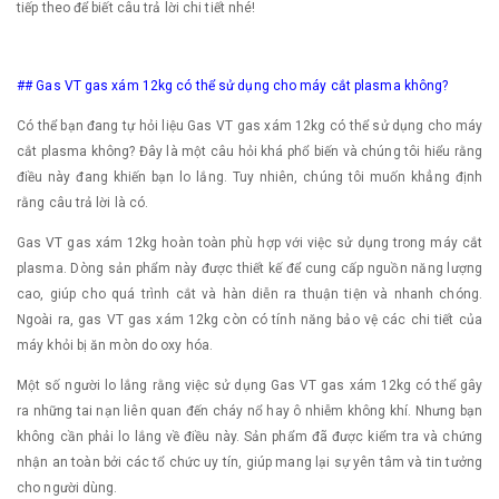
tiếp theo để biết câu trả lời chi tiết nhé!
## Gas VT gas xám 12kg có thể sử dụng cho máy cắt plasma không?
Có thể bạn đang tự hỏi liệu Gas VT gas xám 12kg có thể sử dụng cho máy
cắt plasma không? Đây là một câu hỏi khá phổ biến và chúng tôi hiểu rằng
điều này đang khiến bạn lo lắng. Tuy nhiên, chúng tôi muốn khẳng định
rằng câu trả lời là có.
Gas VT gas xám 12kg hoàn toàn phù hợp với việc sử dụng trong máy cắt
plasma. Dòng sản phẩm này được thiết kế để cung cấp nguồn năng lượng
cao, giúp cho quá trình cắt và hàn diễn ra thuận tiện và nhanh chóng.
Ngoài ra, gas VT gas xám 12kg còn có tính năng bảo vệ các chi tiết của
máy khỏi bị ăn mòn do oxy hóa.
Một số người lo lắng rằng việc sử dụng Gas VT gas xám 12kg có thể gây
ra những tai nạn liên quan đến cháy nổ hay ô nhiễm không khí. Nhưng bạn
không cần phải lo lắng về điều này. Sản phẩm đã được kiểm tra và chứng
nhận an toàn bởi các tổ chức uy tín, giúp mang lại sự yên tâm và tin tưởng
cho người dùng.