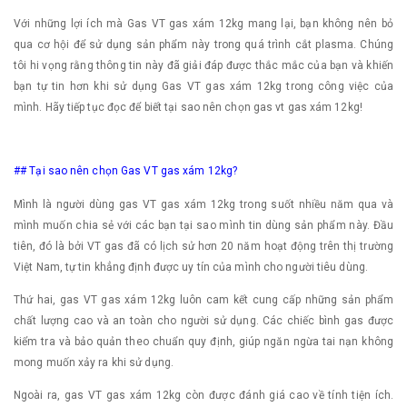
Với những lợi ích mà Gas VT gas xám 12kg mang lại, bạn không nên bỏ
qua cơ hội để sử dụng sản phẩm này trong quá trình cắt plasma. Chúng
tôi hi vọng rằng thông tin này đã giải đáp được thắc mắc của bạn và khiến
bạn tự tin hơn khi sử dụng Gas VT gas xám 12kg trong công việc của
mình. Hãy tiếp tục đọc để biết tại sao nên chọn gas vt gas xám 12kg!
## Tại sao nên chọn Gas VT gas xám 12kg?
Mình là người dùng gas VT gas xám 12kg trong suốt nhiều năm qua và
mình muốn chia sẻ với các bạn tại sao mình tin dùng sản phẩm này. Đầu
tiên, đó là bởi VT gas đã có lịch sử hơn 20 năm hoạt động trên thị trường
Việt Nam, tự tin khẳng định được uy tín của mình cho người tiêu dùng.
Thứ hai, gas VT gas xám 12kg luôn cam kết cung cấp những sản phẩm
chất lượng cao và an toàn cho người sử dụng. Các chiếc bình gas được
kiểm tra và bảo quản theo chuẩn quy định, giúp ngăn ngừa tai nạn không
mong muốn xảy ra khi sử dụng.
Ngoài ra, gas VT gas xám 12kg còn được đánh giá cao về tính tiện ích.