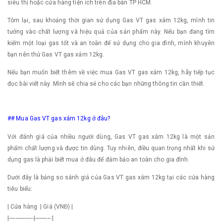
siêu thị hoặc cửa hàng tiện ích trên địa bàn TP HCM.
Tóm lại, sau khoảng thời gian sử dụng Gas VT gas xám 12kg, mình tin
tưởng vào chất lượng và hiệu quả của sản phẩm này. Nếu bạn đang tìm
kiếm một loại gas tốt và an toàn để sử dụng cho gia đình, mình khuyên
bạn nên thử Gas VT gas xám 12kg.
Nếu bạn muốn biết thêm về việc mua Gas VT gas xám 12kg, hãy tiếp tục
đọc bài viết này. Mình sẽ chia sẻ cho các bạn những thông tin cần thiết.
## Mua Gas VT gas xám 12kg ở đâu?
Với đánh giá của nhiều người dùng, Gas VT gas xám 12kg là một sản
phẩm chất lượng và được tin dùng. Tuy nhiên, điều quan trọng nhất khi sử
dụng gas là phải biết mua ở đâu để đảm bảo an toàn cho gia đình.
Dưới đây là bảng so sánh giá của Gas VT gas xám 12kg tại các cửa hàng
tiêu biểu:
| Cửa hàng | Giá (VNĐ) |
|----------------|----------:|