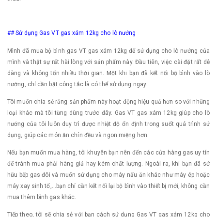
## Sử dụng Gas VT gas xám 12kg cho lò nướng
Mình đã mua bộ bình gas VT gas xám 12kg để sử dụng cho lò nướng của
mình và thật sự rất hài lòng với sản phẩm này. Đầu tiên, việc cài đặt rất dễ
dàng và không tốn nhiều thời gian. Một khi bạn đã kết nối bộ bình vào lò
nướng, chỉ cần bật công tắc là có thể sử dụng ngay.
Tôi muốn chia sẻ rằng sản phẩm này hoạt động hiệu quả hơn so với những
loại khác mà tôi từng dùng trước đây. Gas VT gas xám 12kg giúp cho lò
nướng của tôi luôn duy trì được nhiệt độ ổn định trong suốt quá trình sử
dụng, giúp các món ăn chín đều và ngon miệng hơn.
Nếu bạn muốn mua hàng, tôi khuyên bạn nên đến các cửa hàng gas uy tín
để tránh mua phải hàng giả hay kém chất lượng. Ngoài ra, khi bạn đã sở
hữu bếp gas đôi và muốn sử dụng cho máy nấu ăn khác như máy ép hoặc
máy xay sinh tố,…bạn chỉ cần kết nối lại bộ bình vào thiết bị mới, không cần
mua thêm bình gas khác.
Tiếp theo, tôi sẽ chia sẻ với bạn cách sử dụng Gas VT gas xám 12kg cho