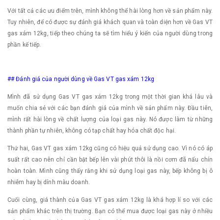
Với tất cả các ưu điểm trên, mình không thể hài lòng hơn về sản phẩm này.
Tuy nhiên, để có được sự đánh giá khách quan và toàn diện hơn về Gas VT
gas xám 12kg, tiếp theo chúng ta sẽ tìm hiểu ý kiến của người dùng trong
phần kế tiếp.
## Đánh giá của người dùng về Gas VT gas xám 12kg
Mình đã sử dụng Gas VT gas xám 12kg trong một thời gian khá lâu và
muốn chia sẻ với các bạn đánh giá của mình về sản phẩm này. Đầu tiên,
mình rất hài lòng về chất lượng của loại gas này. Nó được làm từ những
thành phần tự nhiên, không có tạp chất hay hóa chất độc hại.
Thứ hai, Gas VT gas xám 12kg cũng có hiệu quả sử dụng cao. Vì nó có áp
suất rất cao nên chỉ cần bật bếp lên vài phút thôi là nồi cơm đã nấu chín
hoàn toàn. Mình cũng thấy rằng khi sử dụng loại gas này, bếp không bị ô
nhiễm hay bị dính màu doanh.
Cuối cùng, giá thành của Gas VT gas xám 12kg là khá hợp lí so với các
sản phẩm khác trên thị trường. Bạn có thể mua được loại gas này ở nhiều