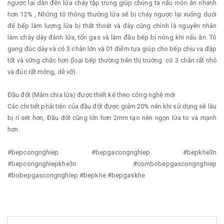
ngược lại dẫn đến lửa cháy tập trung giúp chúng ta nấu món ăn nhanh
hơn 12% , Những tô thông thường lửa sẽ bị cháy ngược lại xuống dưới
đế bếp làm lượng lửa bị thất thoát và đây cũng chính là nguyên nhân
làm cháy dây đánh lửa, tốn gas và làm đầu bếp bị nóng khi nấu ăn. Tô
gang đúc dày và có 3 chân lớn và 01 điểm tựa giúp cho bếp chịu va đập
tốt và vững chắc hơn (loại bếp thường trên thị trường có 3 chân rất nhỏ
và đúc rất mỏng, dễ vỡ).
Đầu đốt (Mâm chia lửa) được thiết kế theo công nghệ mới
Các chi tiết phải tiện của đầu đốt được giảm 20% nên khi sử dụng sẽ lâu
bị rỉ sét hơn, Đầu đốt cũng lớn hơn 2mm tạo nên ngọn lửa to và mạnh
hơn.
#bepcongnghiep #bepgacongnghiep #bepkhe3n
#bepcongnghiepkhe3n #combobepgascongnghiep
#bobepgascongnghiep #bepkhe #bepgaskhe