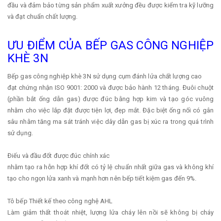
đầu và đảm bảo từng sản phẩm xuất xưởng đều được kiểm tra kỹ lưỡng
và đạt chuẩn chất lượng.
ƯU ĐIỂM CỦA BẾP GAS CÔNG NGHIỆP
KHÈ 3N
Bếp gas công nghiệp khè 3N sử dụng cụm đánh lửa chất lượng cao
đạt chứng nhận ISO 9001: 2000 và được bảo hành 12 tháng. Đuôi chuột
(phần bắt ống dẫn gas) được đúc bằng hợp kim và tạo góc vuông
nhằm cho việc lắp đặt được tiện lợi, đẹp mắt. Đặc biệt ống nối có gân
sâu nhằm tăng ma sát tránh việc dây dẫn gas bị xúc ra trong quá trình
sử dụng.
Điếu và đầu đốt được đúc chính xác
nhằm tạo ra hỗn hợp khí đốt có tỷ lệ chuẩn nhất giữa gas và không khí
tạo cho ngọn lửa xanh và mạnh hơn nên bếp tiết kiệm gas đến 9%.
Tô bếp Thiết kế theo công nghệ AHL
Làm giảm thất thoát nhiệt, lượng lửa cháy lên nồi sẽ không bị cháy