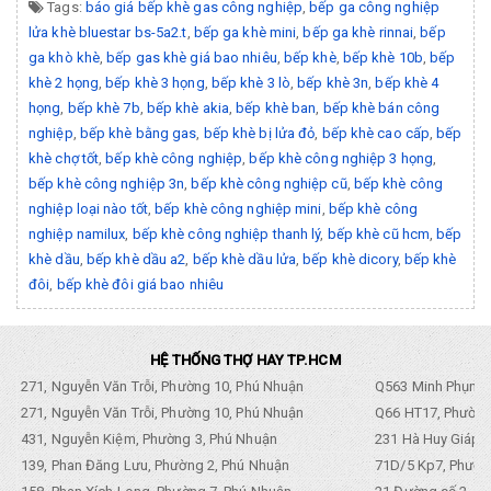
Tags:
báo giá bếp khè gas công nghiệp
,
bếp ga công nghiệp
lửa khè bluestar bs-5a2.t
,
bếp ga khè mini
,
bếp ga khè rinnai
,
bếp
ga khò khè
,
bếp gas khè giá bao nhiêu
,
bếp khè
,
bếp khè 10b
,
bếp
khè 2 họng
,
bếp khè 3 họng
,
bếp khè 3 lò
,
bếp khè 3n
,
bếp khè 4
họng
,
bếp khè 7b
,
bếp khè akia
,
bếp khè ban
,
bếp khè bán công
nghiệp
,
bếp khè bằng gas
,
bếp khè bị lửa đỏ
,
bếp khè cao cấp
,
bếp
khè chợ tốt
,
bếp khè công nghiệp
,
bếp khè công nghiệp 3 họng
,
bếp khè công nghiệp 3n
,
bếp khè công nghiệp cũ
,
bếp khè công
nghiệp loại nào tốt
,
bếp khè công nghiệp mini
,
bếp khè công
nghiệp namilux
,
bếp khè công nghiệp thanh lý
,
bếp khè cũ hcm
,
bếp
khè dầu
,
bếp khè dầu a2
,
bếp khè dầu lửa
,
bếp khè dicory
,
bếp khè
đôi
,
bếp khè đôi giá bao nhiêu
HỆ THỐNG THỢ HAY TP.HCM
271, Nguyễn Văn Trỗi, Phường 10, Phú Nhuận
Q563 Minh Phụng,
271, Nguyễn Văn Trỗi, Phường 10, Phú Nhuận
Q66 HT17, Phường
431, Nguyễn Kiệm, Phường 3, Phú Nhuận
231 Hà Huy Giáp, 
139, Phan Đăng Lưu, Phường 2, Phú Nhuận
71D/5 Kp7, Phường