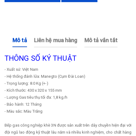
Mô tả
Liên hệ mua hàng
Mô tả vắn tắt
THÔNG SỐ KÝ THUẬT
-
Xuất sứ: Việt Nam
-
Hệ thống đánh lửa: Manegto (Cụm Đài Loan)
-
Trọng lượng: 8.0 Kg (+-)
-
Kích thước: 430 x 320 x 155 mm
-
Lượng Gas tiêu thụ tối đa: 1,8 kg/h
-
Bảo hành: 12 Tháng
-
Màu sắc: Màu Trắng
Bếp gas công nghiệp khè 3N được sản xuất trên dây chuyền hiện đại với
đội ngũ lao động kỹ thuật lâu năm và nhiều kinh nghiệm, cho chất hàng