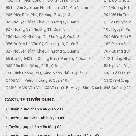
158, Phan Xích Long, Phường 7, Phú Nhuận
21 Đường số 2, KP
85 Lê Văn Sỹ, quận Phú Nhuận, p14, Phú Nhuận
114 Đường B Trưng
265 Điện Biên Phủ, Phường 7, Quận 3
204/56 Nơ Trang L
327 Nguyễn Đình Chiểu, Phường 5, Quận 3
Q312 Nguyền Văn 
927 Hoàng Sa, Phường 11, Quận 3
105 Nguyền Xí, Ph
256 Nam Kỳ Khởi Nghĩa, Phường 8, Quận 3
704 Điện Biên Phũ 
386 Đường Lê Văn Sỹ, Phường 13, Quận 3
182 Phan Văn Hân,
327 Nguyễn Đình Chiểu, Phường 5, Quận 3
767 Quang trung, 
66 đường 643 (Tạ Quang Bửu), Phường 4,Quận 8
172 Thống Nhất. P
362 Bến Bình Đông, P.15 , Q.8
52 Nguyễn Du, Ph
150 Đình Phong Phú, Tăng Nhơn Phú B, Quận 9
63/1 Lê Đức Thọ, 
Q168 Vĩnh Viễn, Phường 9, Quận 10
C3/27YM 6, ấp 4, 
D15/21A Võ Văn Vân, Xã Vĩnh Lộc B, Huyện Bình Chánh
698 Quốc Lộ 22, Tổ
GASTUTE TUYỂN DỤNG
Tuyển dụng nhân viên giao gas
Tuyển dụng Công nhân kỹ thuật
Tuyển dụng nhân viên tổng đài
Tuyển dụng nhân viên phát triển thị trường GAS LPG