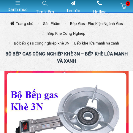
0
Danh mục
Tin tức
Tìm kiếm
Hotline
Hiện chưa có sản phẩm nào trong giỏ hàng của bạn
Trang chủ
Sản Phẩm
Bếp Gas - Phụ Kiện Ngành Gas
Bếp Khè Công Nghiệp
Bộ bếp gas công nghiệp khè 3N – Bếp khè lửa mạnh và xanh
BỘ BẾP GAS CÔNG NGHIỆP KHÈ 3N – BẾP KHÈ LỬA MẠNH
VÀ XANH