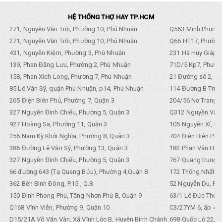
HỆ THỐNG THỢ HAY TP.HCM
271, Nguyễn Văn Trỗi, Phường 10, Phú Nhuận
Q563 Minh Phụng,
271, Nguyễn Văn Trỗi, Phường 10, Phú Nhuận
Q66 HT17, Phường
431, Nguyễn Kiệm, Phường 3, Phú Nhuận
231 Hà Huy Giáp, 
139, Phan Đăng Lưu, Phường 2, Phú Nhuận
71D/5 Kp7, Phường
158, Phan Xích Long, Phường 7, Phú Nhuận
21 Đường số 2, KP
85 Lê Văn Sỹ, quận Phú Nhuận, p14, Phú Nhuận
114 Đường B Trưng
265 Điện Biên Phủ, Phường 7, Quận 3
204/56 Nơ Trang L
327 Nguyễn Đình Chiểu, Phường 5, Quận 3
Q312 Nguyền Văn 
927 Hoàng Sa, Phường 11, Quận 3
105 Nguyền Xí, Ph
256 Nam Kỳ Khởi Nghĩa, Phường 8, Quận 3
704 Điện Biên Phũ 
386 Đường Lê Văn Sỹ, Phường 13, Quận 3
182 Phan Văn Hân,
327 Nguyễn Đình Chiểu, Phường 5, Quận 3
767 Quang trung, 
66 đường 643 (Tạ Quang Bửu), Phường 4,Quận 8
172 Thống Nhất. P
362 Bến Bình Đông, P.15 , Q.8
52 Nguyễn Du, Ph
150 Đình Phong Phú, Tăng Nhơn Phú B, Quận 9
63/1 Lê Đức Thọ, 
Q168 Vĩnh Viễn, Phường 9, Quận 10
C3/27YM 6, ấp 4, 
D15/21A Võ Văn Vân, Xã Vĩnh Lộc B, Huyện Bình Chánh
698 Quốc Lộ 22, Tổ