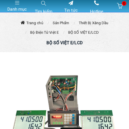
0
Danh mục
Tin tức
Tìm kiếm
Hotline
Hiện chưa có sản phẩm nào trong giỏ hàng của bạn
Trang chủ
Sản Phẩm
Thiết Bị Xăng Dầu
Bộ Điện Tử Việt E
BỘ SỐ VIỆT E/LCD
BỘ SỐ VIỆT E/LCD