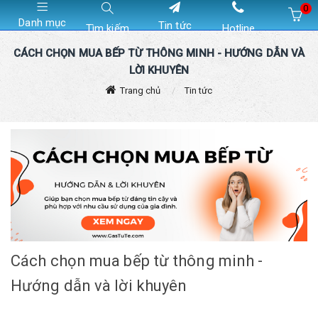
0
Danh mục
Tin tức
Tìm kiếm
Hotline
Hiện chưa có sản phẩm nào trong giỏ hàng của bạn
CÁCH CHỌN MUA BẾP TỪ THÔNG MINH - HƯỚNG DẪN VÀ
LỜI KHUYÊN
Trang chủ
Tin tức
Cách chọn mua bếp từ thông minh -
Hướng dẫn và lời khuyên