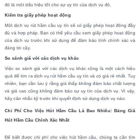
đó là một dấu hiệu tốt cho sự uy tín của dịch vụ đó.
Kiểm tra giấy phép hoạt động
Một dịch vụ rút hầm cầu uy tín sẽ có giấy phép hoạt động đầy
đủ và hợp pháp. Bạn có thể yêu cầu xem giấy phép hoạt động
của dịch vụ trước khi sử dụng để đảm bảo tính chính xác và
đáng tin cậy.
So sánh giá với các dịch vụ khác
Việc so sánh giá với các dịch vụ khác cũng là một cách hiệu
quả để tìm ra dịch vụ rút hầm cầu uy tín và có giá rẻ nhất. Tuy
nhiên, bạn cần lưu ý rằng giá thấp không đảm bảo chất lượng
và giá cao cũng không đảm bảo sự uy tín của dịch vụ. Vì vậy,
hãy cân nhắc kỹ trước khi quyết định sử dụng dịch vụ nào.
Chi Phí Cho Việc Hút Hầm Cầu Là Bao Nhiêu: Bảng Giá
Hút Hầm Cầu Chính Xác Nhất
Để biết được chi phí cho việc hút hầm cầu, chúng ta cần tìm