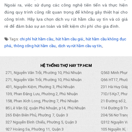
Ngoài ra, việc sử dụng các công nghệ tiên tiến và thực hiện
đúng quy trình cũng rất quan trọng để không gây thiệt hại cho
công trình. Hãy lựa chọn dịch vụ rút hầm cầu uy tín và có giá
rẻ để đảm bảo sự an toàn và tiết kiệm chi phí cho gia đình.
Tags:
chi phí hút hầm cầu;
,
hút hầm cầu giá;
,
hút hầm cầu không đục
phá;
,
thông cống hút hầm cầu;
,
dịch vụ rút hầm cầu uy tín;
,
HỆ THỐNG THỢ HAY TP.HCM
271, Nguyễn Văn Trỗi, Phường 10, Phú Nhuận
Q563 Minh Phụng,
271, Nguyễn Văn Trỗi, Phường 10, Phú Nhuận
Q66 HT17, Phường
431, Nguyễn Kiệm, Phường 3, Phú Nhuận
231 Hà Huy Giáp, 
139, Phan Đăng Lưu, Phường 2, Phú Nhuận
71D/5 Kp7, Phường
158, Phan Xích Long, Phường 7, Phú Nhuận
21 Đường số 2, KP
85 Lê Văn Sỹ, quận Phú Nhuận, p14, Phú Nhuận
114 Đường B Trưng
265 Điện Biên Phủ, Phường 7, Quận 3
204/56 Nơ Trang L
327 Nguyễn Đình Chiểu, Phường 5, Quận 3
Q312 Nguyền Văn 
927 Hoàng Sa, Phường 11, Quận 3
105 Nguyền Xí, Ph