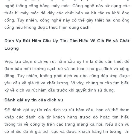
nghệ thông cống bằng máy móc. Công nghệ này sử dụng các
thiết bị máy móc để đẩy các chất bẩn và bít tắc ra khỏi ống
cống. Tuy nhiên, công nghệ này có thể gây thiệt hại cho ống
cống nếu không được thực hiện đúng cách.
Dịch Vụ Rút Hầm Cầu Uy Tín: Tìm Hiểu Về Giá Rẻ và Chất
Lượng
Việc lựa chọn dịch vụ rút hầm cầu uy tín là điều cần thiết để
đảm bảo môi trường sạch sẽ và an toàn cho gia đình và cộng
đồng. Tuy nhiên, không phải dịch vụ nào cũng đáp ứng được
yêu cầu về giá rẻ và chất lượng. Vì vậy, chúng ta cần tìm hiểu
kỹ về dịch vụ rút hầm cầu trước khi quyết định sử dụng.
Đánh giá uy tín của dịch vụ
Để đánh giá uy tín của dịch vụ rút hầm cầu, bạn có thể tham
khảo các đánh giá từ khách hàng trước đó hoặc tìm hiểu
thông tin về công ty trên các trang mạng xã hội. Nếu dịch vụ
có nhiều đánh giá tích cực và được khách hàng tin tưởng, thì