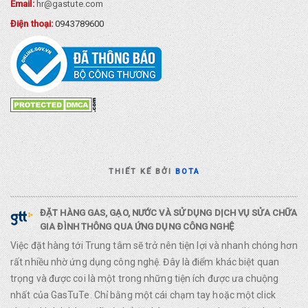
Email:
hr@gastute.com
Điện thoại:
0943789600
THIẾT KẾ BỞI
BOTA
ĐẶT HÀNG GAS, GẠO, NƯỚC VÀ SỬ DỤNG DỊCH VỤ SỬA CHỮA
GIA ĐÌNH THÔNG QUA ỨNG DỤNG CÔNG NGHỆ
Việc đặt hàng tới Trung tâm sẽ trở nên tiện lợi và nhanh chóng hơn
rất nhiều nhờ ứng dụng công nghệ. Đây là điểm khác biệt quan
trọng và được coi là một trong những tiện ích được ưa chuộng
nhất của GasTuTe. Chỉ bằng một cái chạm tay hoặc một click