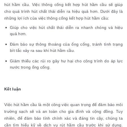
hút hầm cầu. Việc thông cống kết hợp hút hầm cầu sẽ giúp
cho quá trình hút chất thải diễn ra hiệu quả hơn. Dưới đây là
những lợi ích của việc thông cống kết hợp hút hầm cầu:
Giúp cho việc hút chất thải diễn ra nhanh chóng và hiệu
quả hơn.
Đảm bảo sự thông thoáng của ống cống, tránh tình trạng
bít tắc xảy ra sau khi hút hầm cầu.
Giảm thiểu các rủi ro gây hư hại cho công trình do áp lực
nước trong ống cống.
Kết luận
Việc hút hầm cầu là một công việc quan trọng để đảm bảo môi
trường sạch sẽ và an toàn cho gia đình và cộng đồng. Tuy
nhiên, để đảm bảo tính chính xác và đáng tin cậy, chúng ta
cần tìm hiểu kỹ về dịch vụ rút hầm cầu trước khi sử dụng.