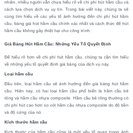
nhiên, nhiều người vẫn chưa hiểu rõ về chi phí hút hầm cầu và
cách lựa chọn dịch vụ uy tín. Trong bài viết này, chúng ta sẽ
cùng tìm hiểu về các yếu tố ảnh hưởng đến chi phí hút hầm
cầu, bảng giá hút hầm cầu chính xác nhất và cách thức để hút
hầm cầu không gây thiệt hại cho công trình.
Giá Bảng Hút Hầm Cầu: Những Yếu Tố Quyết Định
Để hiểu rõ hơn về chi phí hút hầm cầu, chúng ta cần tìm hiểu
về những yếu tố quyết định giá bảng của dịch vụ này.
Loại hầm cầu
Đầu tiên, loại hầm cầu sẽ ảnh hưởng đến giá bảng hút hầm
cầu. Hiện nay, có hai loại hầm cầu phổ biến là hầm cầu bê
tông và hầm cầu nhựa composite. Hầm cầu bê tông thường có
chi phí hút cao hơn so với hầm cầu nhựa composite do độ bền
và độ cứng của nó.
Kích thước hầm cầu
Kích thước của hầm cầu cũng là một yếu tố quan trọng ảnh