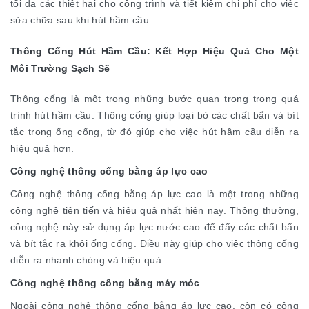
tối đa các thiệt hại cho công trình và tiết kiệm chi phí cho việc
sửa chữa sau khi hút hầm cầu.
Thông Cống Hút Hầm Cầu: Kết Hợp Hiệu Quả Cho Một
Môi Trường Sạch Sẽ
Thông cống là một trong những bước quan trọng trong quá
trình hút hầm cầu. Thông cống giúp loại bỏ các chất bẩn và bít
tắc trong ống cống, từ đó giúp cho việc hút hầm cầu diễn ra
hiệu quả hơn.
Công nghệ thông cống bằng áp lực cao
Công nghệ thông cống bằng áp lực cao là một trong những
công nghệ tiên tiến và hiệu quả nhất hiện nay. Thông thường,
công nghệ này sử dụng áp lực nước cao để đẩy các chất bẩn
và bít tắc ra khỏi ống cống. Điều này giúp cho việc thông cống
diễn ra nhanh chóng và hiệu quả.
Công nghệ thông cống bằng máy móc
Ngoài công nghệ thông cống bằng áp lực cao, còn có công