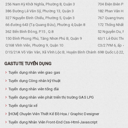
256 Nam Kỳ Khởi Nghĩa, Phường 8, Quận 3
704 Điện Biên Phũ 
386 Đường Lê Văn Sỹ, Phường 13, Quận 3
182 Phan Văn Hân,
327 Nguyễn Đình Chiểu, Phường 5, Quận 3
767 Quang trung, 
66 đường 643 (Tạ Quang Bửu), Phường 4,Quận 8
172 Thống Nhất. P
362 Bến Bình Đông, P.15 , Q.8
52 Nguyễn Du, Ph
150 Đình Phong Phú, Tăng Nhơn Phú B, Quận 9
63/1 Lê Đức Thọ, 
Q168 Vĩnh Viễn, Phường 9, Quận 10
C3/27YM 6, ấp 4, 
D15/21A Võ Văn Vân, Xã Vĩnh Lộc B, Huyện Bình Chánh
698 Quốc Lộ 22, Tổ
GASTUTE TUYỂN DỤNG
Tuyển dụng nhân viên giao gas
Tuyển dụng Công nhân kỹ thuật
Tuyển dụng nhân viên tổng đài
Tuyển dụng nhân viên phát triển thị trường GAS LPG
Tuyển dụng tài xế
[HCM] Chuyên Viên Thiết Kế Đồ Họa / Graphic Designer
Tuyển dụng Nhân Viên Front-End Css-Html-Javascript