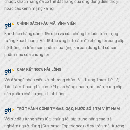
chuột, khách hàng đã có thể đặt hàng qua ứng dụng điện thoại
hoặc các kênh mạng xã hội
CHÍNH SÁCH HẬU MÃI VĨNH VIỄN
Khi khách hàng dùng đến dịch vụ của chúng tôi luôn trân trọng
tường khách hàng. Và để đáp ứng tình cảm đó chúng tôi cung cấp
hệ thống cà trăm sản phẩm quà tặng khi bạn dùng bất cứ sản
phẩm nào của chúng tôi.
CAM KẾT 100% HÀI LÒNG
Với đội ngũ nhân viên với phường châm 6T: Trung Thực, Tử Tế,
Tận Tâm. Chúng tôi cam kết giao hàng nhanh, an toàn, cung cấp
sản phẩm chất lượng, chính hãng.
TRỞ THÀNH CÔNG TY GAS, GẠO, NƯỚC SỐ 1 TẠI VIỆT NAM
Với sự đầu tư nghiêm túc, chúng tôi tập trung nâng cao trải
nghiệm người dùng (Customer Experience) kể cả trên môi trường