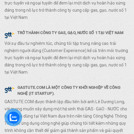
trực tuyến và ngoại tuyến để đem lại một dịch vụ hoàn hảo xứng
đáng trong nỗ lực trở thành công ty cung cấp gas, gạo, nước số 1
tại Việt Nam.
TRỞ THÀNH CÔNG TY GAS, GẠO, NƯỚC SỐ 1 TẠI VIỆT NAM
Với sự đầu tư nghiêm túc, chúng tôi tập trung nâng cao trải
nghiệm người dùng (Customer Experience) kể cả trên môi trường
trực tuyến và ngoại tuyến để đem lại một dịch vụ hoàn hảo xứng
đáng trong nỗ lực trở thành công ty cung cấp gas, gạo, nước số 1
tại Việt Nam.
GASTUTE.COM LÀ MỘT CÔNG TY KHỞI NGHIỆP VỀ CÔNG
NGHỆ (IT STARTUP).
GASTUTE.COM được thành lập đầu tiên bởi anh Lê Dương Long,
với mong muốn xây dựng một hệ sinh thái GAS- GẠO - NƯỚC cho
hàng tiêu dùng tại Việt Nam đựa trên nền tảng Công Nghệ Thông
Tin. Việc ứng dụng công nghệ giúp chúng tôi tiết kiệm những quy
trình không cần thiết để giảm giá thành sản phẩm và giải quyết