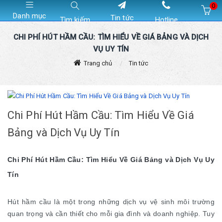
0
Danh mục
Tin tức
Tìm kiếm
Hotline
Hiện chưa có sản phẩm nào trong giỏ hàng của bạn
CHI PHÍ HÚT HẦM CẦU: TÌM HIỂU VỀ GIÁ BẢNG VÀ DỊCH
VỤ UY TÍN
Trang chủ
Tin tức
Chi Phí Hút Hầm Cầu: Tìm Hiểu Về Giá
Bảng và Dịch Vụ Uy Tín
Chi Phí Hút Hầm Cầu: Tìm Hiểu Về Giá Bảng và Dịch Vụ Uy
Tín
Hút hầm cầu là một trong những dịch vụ vệ sinh môi trường
quan trọng và cần thiết cho mỗi gia đình và doanh nghiệp. Tuy