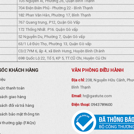
105 Nguyền Xí, Phường 26, Quận Bình Thạnh
704 Điện Biên Phũ - Phường 22 - Bình Thạnh
182 Phan Văn Hân, Phường 17, Bình Thạnh
767 Quang trung, P12, Quận Gò Vấp
172 Thống Nhất. P16. Quận Gò vấp
52 Nguyễn Du, Phường 7, Quận Gò vấp
63/1 Lê Đức Thọ, Phường 13, Quận Gò vấp
C3/27YM 6, ấp 4, xã Binh Hưng, Huyện Bình Chánh
698 Quốc Lộ 22, Tổ 5, KP 5, TT.CŨ Chi, Huyện Củ Chi
SÓC KHÁCH HÀNG
VĂN PHÒNG ĐIỀU HÀNH
hiệu
Địa chỉ:
208, Nguyễn Hữu Cảnh, Phư
Bình Thạnh
hức thanh toán
Email:
hr@gastute.com
sách giao hàng
Điện thoại:
0943789600
sách đổi và trả hàng
sách bảo mật thông tin
i thường gặp (FAQs)