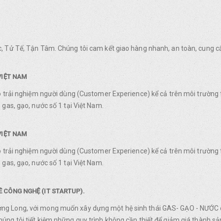
, Tử Tế, Tận Tâm. Chúng tôi cam kết giao hàng nhanh, an toàn, cung c
VIỆT NAM
o trải nghiệm người dùng (Customer Experience) kể cả trên môi trường 
gas, gạo, nước số 1 tại Việt Nam.
VIỆT NAM
o trải nghiệm người dùng (Customer Experience) kể cả trên môi trường 
gas, gạo, nước số 1 tại Việt Nam.
 CÔNG NGHỆ (IT STARTUP).
g Long, với mong muốn xây dựng một hệ sinh thái GAS- GẠO - NƯỚC ch
ng tôi tiết kiệm những quy trình không cần thiết để giảm giá thành sản