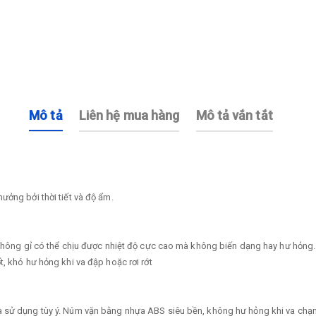
Mô tả
Liên hệ mua hàng
Mô tả vắn tắt
ng bởi thời tiết và độ ẩm.
hông gỉ có thể chịu được nhiệt độ cực cao mà không biến dạng hay hư hỏng.
 khó hư hỏng khi va đập hoặc rơi rớt
sử dụng tùy ý. Núm vặn bằng nhựa ABS siêu bền, không hư hỏng khi va chạ