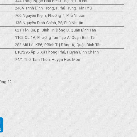
344 Thoại Ngọc Hầu P.Phú Thạnh, Tân Phủ
246A Trịnh Đình Trọng, P.Phủ Trung, Tân Phủ
766 Nguyền Kiệm, Phuờng 4, Phủ Nhuận
138 Nguyền Đình Chính, P8, Phủ Nhuận
621 Tên lửa, p. Bình Trị Đông B, Quận Bình Tân
1162 QL 1A, Phường Tân Tạo A, Quận Bình Tân
282 Mã Lò, KP6, P.Bình Trị Đông A, Quận Bình Tân
E10/296 Ẩp 5, Xã Phong Phủ, Huyện Bình Chánh
74/1 Thới Tam Thôn, Huyện Hóc Môn
ờng 22,