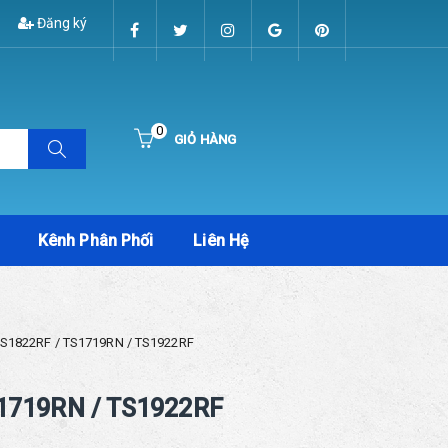
Đăng ký
0
GIỎ HÀNG
Hiện chưa có sản phẩm nào trong giỏ hàng của bạn
Kênh Phân Phối
Liên Hệ
 TS1822RF / TS1719RN / TS1922RF
1719RN / TS1922RF