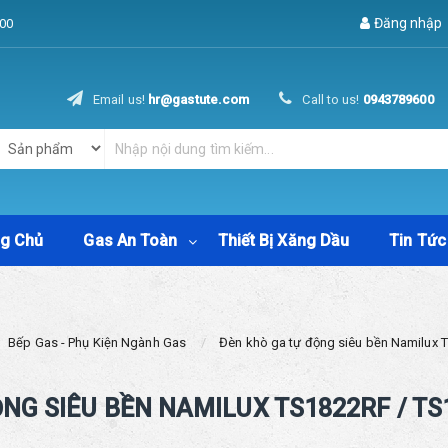
Đăng nhập
00
Email us!
hr@gastute.com
Call to us!
0943789600
ng Chủ
Gas An Toàn
Thiết Bị Xăng Dầu
Tin Tức
Bếp Gas - Phụ Kiện Ngành Gas
Đèn khò ga tự động siêu bền Namilux
NG SIÊU BỀN NAMILUX TS1822RF / TS