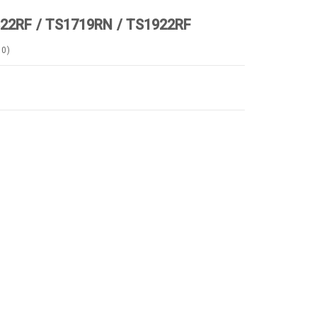
822RF / TS1719RN / TS1922RF
0
)