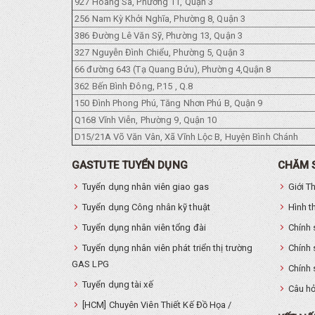
927 Hoàng Sa, Phường 11, Quận 3
256 Nam Kỳ Khởi Nghĩa, Phường 8, Quận 3
386 Đường Lê Văn Sỹ, Phường 13, Quận 3
327 Nguyễn Đình Chiểu, Phường 5, Quận 3
66 đường 643 (Tạ Quang Bửu), Phường 4,Quận 8
362 Bến Bình Đông, P.15 , Q.8
150 Đình Phong Phú, Tăng Nhơn Phú B, Quận 9
Q168 Vĩnh Viễn, Phường 9, Quận 10
D15/21A Võ Văn Vân, Xã Vĩnh Lộc B, Huyện Bình Chánh
GASTUTE TUYỂN DỤNG
CHĂM 
Tuyển dụng nhân viên giao gas
Giới T
Tuyển dụng Công nhân kỹ thuật
Hình t
Tuyển dụng nhân viên tổng đài
Chính 
Tuyển dụng nhân viên phát triển thị trường
Chính 
GAS LPG
Chính 
Tuyển dụng tài xế
Câu hỏ
[HCM] Chuyên Viên Thiết Kế Đồ Họa /