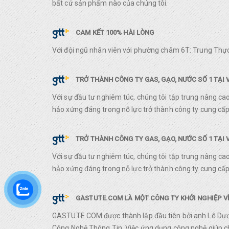
bất cứ sản phẩm nào của chúng tôi.
CAM KẾT 100% HÀI LÒNG
Với đội ngũ nhân viên với phường châm 6T: Trung Thực
TRỞ THÀNH CÔNG TY GAS, GẠO, NƯỚC SỐ 1 TẠI 
Với sự đầu tư nghiêm túc, chúng tôi tập trung nâng ca
hảo xứng đáng trong nỗ lực trở thành công ty cung cấp 
TRỞ THÀNH CÔNG TY GAS, GẠO, NƯỚC SỐ 1 TẠI 
Với sự đầu tư nghiêm túc, chúng tôi tập trung nâng ca
hảo xứng đáng trong nỗ lực trở thành công ty cung cấp 
GASTUTE.COM LÀ MỘT CÔNG TY KHỞI NGHIỆP VỀ
GASTUTE.COM được thành lập đầu tiên bởi anh Lê Dươn
Công Nghệ Thông Tin. Việc ứng dụng công nghệ giúp chú