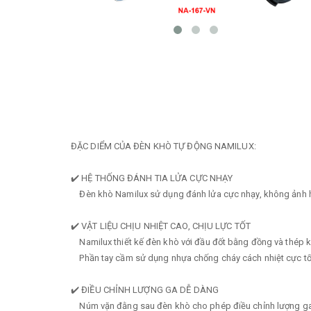
ĐẶC DIỂM CỦA ĐÈN KHÒ TỰ ĐỘNG NAMILUX:
✔️ HỆ THỐNG ĐÁNH TIA LỬA CỰC NHẠY
Đèn khò Namilux sử dụng đánh lửa cực nhạy, không ảnh hưở
✔️ VẬT LIỆU CHỊU NHIỆT CAO, CHỊU LỰC TỐT
Namilux thiết kế đèn khò với đầu đốt bằng đồng và thép k
Phần tay cầm sử dụng nhựa chống cháy cách nhiệt cực tốt,
✔️ ĐIỀU CHỈNH LƯỢNG GA DỄ DÀNG
Núm vặn đằng sau đèn khò cho phép điều chỉnh lượng ga 