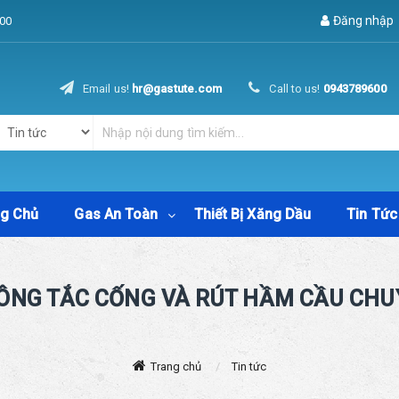
Đăng nhập
00
Email us!
hr@gastute.com
Call to us!
0943789600
ng Chủ
Gas An Toàn
Thiết Bị Xăng Dầu
Tin Tức
HÔNG TẮC CỐNG VÀ RÚT HẦM CẦU CHU
Trang chủ
Tin tức