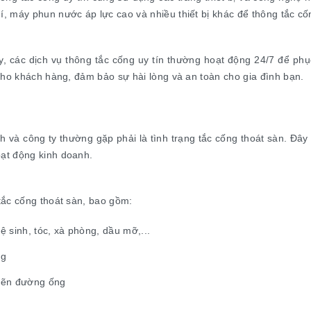
, máy phun nước áp lực cao và nhiều thiết bị khác để thông tắc c
ậy, các dịch vụ thông tắc cống uy tín thường hoạt động 24/7 để p
cho khách hàng, đảm bảo sự hài lòng và an toàn cho gia đình bạn.
 và công ty thường gặp phải là tình trạng tắc cống thoát sàn. Đây
ạt động kinh doanh.
tắc cống thoát sàn, bao gồm:
vệ sinh, tóc, xà phòng, dầu mỡ,...
ng
ghẽn đường ống