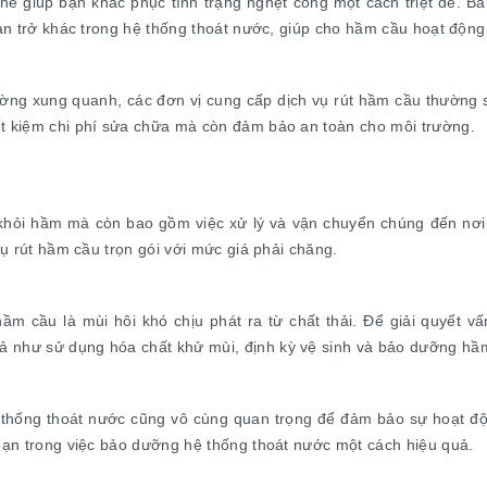
hể giúp bạn khắc phục tình trạng nghẹt cống một cách triệt để. Bằn
 cản trở khác trong hệ thống thoát nước, giúp cho hầm cầu hoạt động
rường xung quanh, các đơn vị cung cấp dịch vụ rút hầm cầu thườn
ết kiệm chi phí sửa chữa mà còn đảm bảo an toàn cho môi trường.
a khỏi hầm mà còn bao gồm việc xử lý và vận chuyển chúng đến nơi 
vụ rút hầm cầu trọn gói với mức giá phải chăng.
m cầu là mùi hôi khó chịu phát ra từ chất thải. Để giải quyết vấ
ả như sử dụng hóa chất khử mùi, định kỳ vệ sinh và bảo dưỡng hầ
 thống thoát nước cũng vô cùng quan trọng để đảm bảo sự hoạt độ
 bạn trong việc bảo dưỡng hệ thống thoát nước một cách hiệu quả.