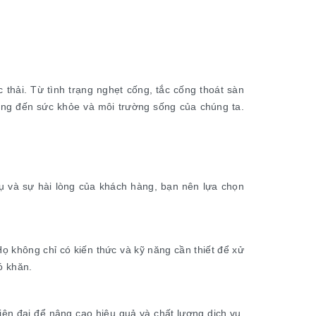
thải. Từ tình trạng nghẹt cống, tắc cống thoát sàn
ởng đến sức khỏe và môi trường sống của chúng ta.
vụ và sự hài lòng của khách hàng, bạn nên lựa chọn
ọ không chỉ có kiến thức và kỹ năng cần thiết để xử
ó khăn.
iện đại để nâng cao hiệu quả và chất lượng dịch vụ.