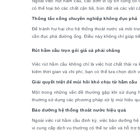
Ngoài việc hút hầm cầu, các đơn vị uy tín cũng có t
có thể loại bỏ các chất cặn bã, bùn đất và các vật
Thông tắc cống chuyên nghiệp không đục phá
Để tránh hư hại cho hệ thống thoát nước và môi t
cần đục phá đường ống. Điều này không chỉ giúp ti
Rút hầm cầu trọn gói giá cả phải chăng
Việc rút hầm cầu không chỉ là việc hút chất thải r
kiệm thời gian và chi phí, bạn có thể lựa chọn dịch 
Giải quyết triệt để mùi hôi khó chịu từ hầm cầu
Một trong những vấn đề thường gặp khi sử dụng hầ
thường sử dụng các phương pháp xử lý mùi hiệu qu
Bảo dưỡng hệ thống thoát nước hiệu quả
Ngoài việc rút hầm cầu định kỳ, việc bảo dưỡng hệ
vị cung cấp dịch vụ thường có thể tư vấn và hỗ trợ