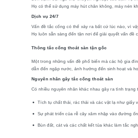
Họ có thể sử dụng máy hút chân không, máy nén khí
Dịch vụ 24/7
Vấn đề tắc cống có thể xảy ra bất cứ lúc nào, vì v
Họ luôn sẵn sàng đến tận nơi để giải quyết vấn đề 
Thông tắc cống thoát sàn tận gốc
Một trong những vấn đề phổ biến mà các hộ gia đình
dẫn đến ngập nước, ảnh hưởng đến sinh hoạt và ho
Nguyên nhân gây tắc cống thoát sàn
Có nhiều nguyên nhân khác nhau gây ra tình trạng 
Tích tụ chất thải, rác thải và các vật lạ như giấy 
Sự phát triển của rễ cây xâm nhập vào đường ố
Bùn đất, cát và các chất kết tủa khác làm tắc n