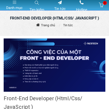
0
Danh mục
Tin tức
Tìm kiếm
Hotline
Hiện chưa có sản phẩm nào trong giỏ hàng của bạn
FRONT-END DEVELOPER (HTML/CSS/ JAVASCRIPT )
Trang chủ
Tin tức
Front-End Developer (Html/Css/
JavaScript )