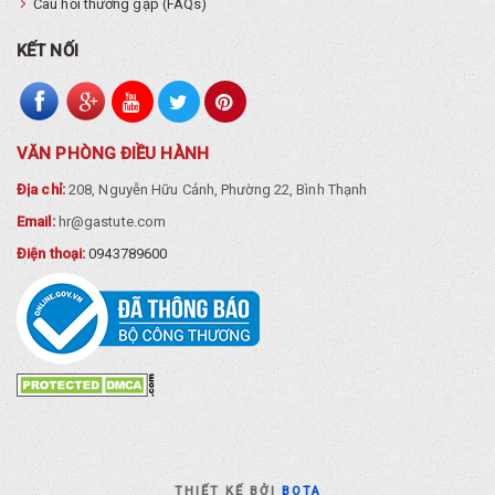
Câu hỏi thường gặp (FAQs)
KẾT NỐI
VĂN PHÒNG ĐIỀU HÀNH
Địa chỉ:
208, Nguyễn Hữu Cảnh, Phường 22, Bình Thạnh
Email:
hr@gastute.com
Điện thoại:
0943789600
THIẾT KẾ BỞI
BOTA