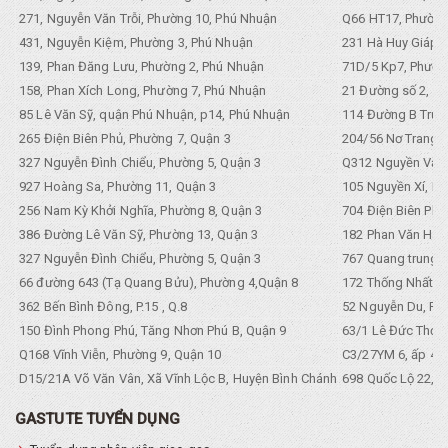
271, Nguyễn Văn Trỗi, Phường 10, Phú Nhuận
Q66 HT17, Phường
431, Nguyễn Kiệm, Phường 3, Phú Nhuận
231 Hà Huy Giáp, 
139, Phan Đăng Lưu, Phường 2, Phú Nhuận
71D/5 Kp7, Phường
158, Phan Xích Long, Phường 7, Phú Nhuận
21 Đường số 2, KP
85 Lê Văn Sỹ, quận Phú Nhuận, p14, Phú Nhuận
114 Đường B Trưng
265 Điện Biên Phủ, Phường 7, Quận 3
204/56 Nơ Trang L
327 Nguyễn Đình Chiểu, Phường 5, Quận 3
Q312 Nguyền Văn 
927 Hoàng Sa, Phường 11, Quận 3
105 Nguyền Xí, Ph
256 Nam Kỳ Khởi Nghĩa, Phường 8, Quận 3
704 Điện Biên Phũ 
386 Đường Lê Văn Sỹ, Phường 13, Quận 3
182 Phan Văn Hân,
327 Nguyễn Đình Chiểu, Phường 5, Quận 3
767 Quang trung, 
66 đường 643 (Tạ Quang Bửu), Phường 4,Quận 8
172 Thống Nhất. P
362 Bến Bình Đông, P.15 , Q.8
52 Nguyễn Du, Ph
150 Đình Phong Phú, Tăng Nhơn Phú B, Quận 9
63/1 Lê Đức Thọ, 
Q168 Vĩnh Viễn, Phường 9, Quận 10
C3/27YM 6, ấp 4, 
D15/21A Võ Văn Vân, Xã Vĩnh Lộc B, Huyện Bình Chánh
698 Quốc Lộ 22, Tổ
GASTUTE TUYỂN DỤNG