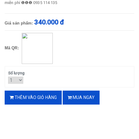
miễn phí ❶❶❶ 0935 114 135
340.000 đ
Giá sản phẩm:
Mã QR:
Số lượng
THÊM VÀO GIỎ HÀNG
MUA NGAY