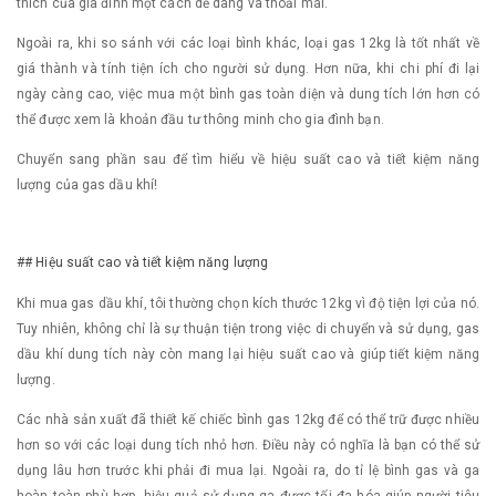
thích của gia đình một cách dễ dàng và thoải mái.
Ngoài ra, khi so sánh với các loại bình khác, loại gas 12kg là tốt nhất về
giá thành và tính tiện ích cho người sử dụng. Hơn nữa, khi chi phí đi lại
ngày càng cao, việc mua một bình gas toàn diện và dung tích lớn hơn có
thể được xem là khoản đầu tư thông minh cho gia đình bạn.
Chuyển sang phần sau để tìm hiểu về hiệu suất cao và tiết kiệm năng
lượng của gas dầu khí!
## Hiệu suất cao và tiết kiệm năng lượng
Khi mua gas dầu khí, tôi thường chọn kích thước 12kg vì độ tiện lợi của nó.
Tuy nhiên, không chỉ là sự thuận tiện trong việc di chuyển và sử dụng, gas
dầu khí dung tích này còn mang lại hiệu suất cao và giúp tiết kiệm năng
lượng.
Các nhà sản xuất đã thiết kế chiếc bình gas 12kg để có thể trữ được nhiều
hơn so với các loại dung tích nhỏ hơn. Điều này có nghĩa là bạn có thể sử
dụng lâu hơn trước khi phải đi mua lại. Ngoài ra, do tỉ lệ bình gas và ga
hoàn toàn phù hợp, hiệu quả sử dụng ga được tối đa hóa giúp người tiêu