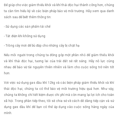
Để giúp cho việc giảm thiểu khói và khí thải độc hại thành công hơn, chúng
ta cần tìm hiểu kỹ về các biện pháp bảo vệ môi trường. Hãy xem qua danh
sách sau để biết thêm thông tin:
- Sử dụng các sản phẩm tái chế
- Tắt điện khi không sử dụng
- Trồng cây mới để bù đắp cho những cây bị chặt hạ
Nếu mỗi người trong chúng ta đóng góp một phần nhỏ để giảm thiểu khói
và khí thải độc hại, tương lai của trái đất sẽ rất sáng. Hãy nỗ lực cùng
nhau để bảo vệ tài nguyên thiên nhiên và làm cho cuộc sống trở nên tốt
hơn.
Với việc sử dụng gas dầu khí 12kg và các biện pháp giảm thiểu khói và khí
thải độc hại, chúng ta có thể bảo vệ môi trường hiệu quả hơn. Như vậy,
chúng ta không chỉ tiết kiệm được chi phí mà còn mang lại lợi ích cho toàn
xã hội. Trong phần tiếp theo, tôi sẽ chia sẻ về cách dễ dàng tiếp cận và sử
dụng gas dầu khí để bạn có thể áp dụng vào cuộc sống hàng ngày của
mình.