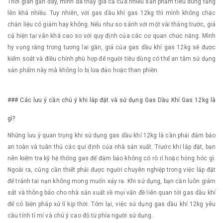
Thời gian gần đây, mình đã thấy giá cả của nhiều sản phẩm tiêu dùng tăng
lên khá nhiều. Tuy nhiên, với gas dầu khí gas 12kg thì mình không chắc
chắn liệu có giảm hay không. Nếu như so sánh với một vài tháng trước, giá
cả hiện tại vẫn khá cao so với quy định của các cơ quan chức năng. Mình
hy vọng rằng trong tương lai gần, giá của gas dầu khí gas 12kg sẽ được
kiểm soát và điều chỉnh phù hợp để người tiêu dùng có thể an tâm sử dụng
sản phẩm này mà không lo bị lừa đảo hoặc than phiền.
### Các lưu ý cần chú ý khi lắp đặt và sử dụng Gas Dầu Khí Gas 12kg là
gì?
Những lưu ý quan trọng khi sử dụng gas dầu khí 12kg là cần phải đảm bảo
an toàn và tuân thủ các qui định của nhà sản xuất. Trước khi lắp đặt, bạn
nên kiểm tra kỹ hệ thống gas để đảm bảo không có rò rỉ hoặc hỏng hóc gì.
Ngoài ra, cũng cần thiết phải được người chuyên nghiệp trong việc lắp đặt
để tránh tai nạn không mong muốn xảy ra. Khi sử dụng, bạn cần luôn giám
sát và thông báo cho nhà sản xuất về mọi vấn đề liên quan tới gas dầu khí
để có biện pháp xử lí kịp thời. Tóm lại, việc sử dụng gas dầu khí 12kg yêu
cầu tính tỉ mỉ và chú ý cao độ từ phía người sử dụng.