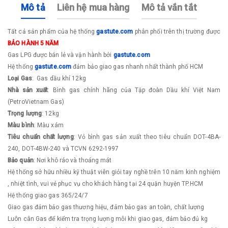
Mô tả
Liên hệ mua hàng
Mô tả vắn tắt
Tất cả sản phẩm của hệ thống
gastute.com
phân phối trên thị trường được
BẢO HÀNH 5 NĂM
Gas LPG được bán lẻ và vận hành bởi
gastute.com
​Hệ thống
gastute.com
đảm bảo giao gas nhanh nhất thành phố HCM
Loại Gas
: Gas dầu khí 12kg
Nhà sản xuất
: Bình gas chính hãng của Tập đoàn Dầu khí Việt Nam
(PetroVietnam Gas)
Trọng lượng
: 12kg
Màu bình
: Màu xám
Tiêu chuẩn chất lượng
: Vỏ bình gas sản xuất theo tiêu chuẩn DOT-4BA-
240, DOT-4BW-240 và TCVN 6292-1997
Bảo quản
: Nơi khô ráo và thoáng mát
Hệ thống sở hữu nhiều kỹ thuật viên giỏi tay nghề trên 10 năm kinh nghiệm
, nhiệt tình, vui vẻ phục vụ cho khách hàng tại 24 quận huyện TP.HCM
Hệ thống giao gas 365/24/7
Giao gas đảm bảo gas thương hiệu, đảm bảo gas an toàn, chất lượng
Luôn cân Gas để kiểm tra trọng lượng mỗi khi giao gas, đảm bảo đủ kg