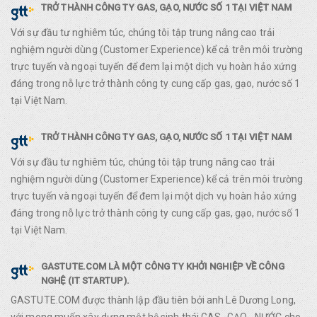
TRỞ THÀNH CÔNG TY GAS, GẠO, NƯỚC SỐ 1 TẠI VIỆT NAM
Với sự đầu tư nghiêm túc, chúng tôi tập trung nâng cao trải
nghiệm người dùng (Customer Experience) kể cả trên môi trường
trực tuyến và ngoại tuyến để đem lại một dịch vụ hoàn hảo xứng
đáng trong nỗ lực trở thành công ty cung cấp gas, gạo, nước số 1
tại Việt Nam.
TRỞ THÀNH CÔNG TY GAS, GẠO, NƯỚC SỐ 1 TẠI VIỆT NAM
Với sự đầu tư nghiêm túc, chúng tôi tập trung nâng cao trải
nghiệm người dùng (Customer Experience) kể cả trên môi trường
trực tuyến và ngoại tuyến để đem lại một dịch vụ hoàn hảo xứng
đáng trong nỗ lực trở thành công ty cung cấp gas, gạo, nước số 1
tại Việt Nam.
GASTUTE.COM LÀ MỘT CÔNG TY KHỞI NGHIỆP VỀ CÔNG
NGHỆ (IT STARTUP).
GASTUTE.COM được thành lập đầu tiên bởi anh Lê Dương Long,
với mong muốn xây dựng một hệ sinh thái GAS- GẠO - NƯỚC cho