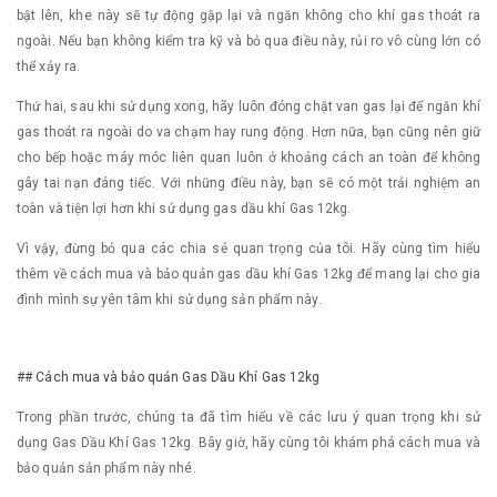
bật lên, khe này sẽ tự động gập lại và ngăn không cho khí gas thoát ra
ngoài. Nếu bạn không kiểm tra kỹ và bỏ qua điều này, rủi ro vô cùng lớn có
thể xảy ra.
Thứ hai, sau khi sử dụng xong, hãy luôn đóng chặt van gas lại để ngăn khí
gas thoát ra ngoài do va chạm hay rung động. Hơn nữa, bạn cũng nên giữ
cho bếp hoặc máy móc liên quan luôn ở khoảng cách an toàn để không
gây tai nạn đáng tiếc. Với những điều này, bạn sẽ có một trải nghiệm an
toàn và tiện lợi hơn khi sử dụng gas dầu khí Gas 12kg.
Vì vậy, đừng bỏ qua các chia sẻ quan trọng của tôi. Hãy cùng tìm hiểu
thêm về cách mua và bảo quản gas dầu khí Gas 12kg để mang lại cho gia
đình mình sự yên tâm khi sử dụng sản phẩm này.
## Cách mua và bảo quản Gas Dầu Khí Gas 12kg
Trong phần trước, chúng ta đã tìm hiểu về các lưu ý quan trọng khi sử
dụng Gas Dầu Khí Gas 12kg. Bây giờ, hãy cùng tôi khám phá cách mua và
bảo quản sản phẩm này nhé.