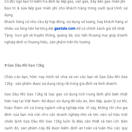
Có đội ngũ bảo trì kiểm tra định kỳ bếp gas, van gas, dây dẫn gas miễn phí
Bảo trì & sửa bếp gas miễn phí cho khách hàng trong suốt quá trình sử
dụng
Khách hàng có nhu cầu ký hợp đồng, sử dụng số lượng, hay khách hàng sỉ
nhiều vui lòng liên hệ tổng đài
gastute.com
để có chính sách giá tốt nhất.
Tặng trọn gói về truyền thông, quảng bá, xúc tiến thương mại giúp doanh
nghiệp định vị thương hiêu, sản phẩm trên thị trường
# Gas Dầu Khí Gas 12kg
Chào các bạn, hôm nay mình sẽ chia sẻ với các bạn về Gas Dầu Khí Gas
12kg - sản phẩm được sử dụng rộng rãi trong gia đình và kinh doanh.
Gas Dầu Khí Gas 12kg là loại gas có dung tích trung bình phổ biến nhất
hiện nay tại Việt Nam. Nó được sử dụng để nấu ăn, làm bếp, quản lý cơ khí,
hoặc thậm chí cả trong ngành công nghiệp nữa. Vì vậy, không chỉ cho gia
đình của bạn mà còn cho các doanh nghiệp nhỏ và lớn, việc sở hữu một
chiếc bình Gas Dầu Khí Gas 12kg luôn là điều cần thiết và tiện ích. Bên
cạnh đó, sản phẩm này đã được kiểm định an toàn và tuân thủ các quy