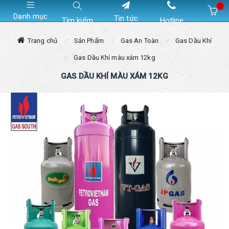
0
Danh mục
Tin tức
Tìm kiếm
Hotline
Hiện chưa có sản phẩm nào trong giỏ hàng của bạn
Trang chủ
Sản Phẩm
Gas An Toàn
Gas Dầu Khí
Gas Dầu Khí màu xám 12kg
GAS DẦU KHÍ MÀU XÁM 12KG