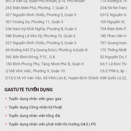
85 Lê Văn Sỹ, quận Phú Nhuận, p14, Phú Nhuận
114 Đường B Trưng
265 Điện Biên Phủ, Phường 7, Quận 3
204/56 Nơ Trang L
327 Nguyễn Đình Chiểu, Phường 5, Quận 3
Q312 Nguyền Văn 
927 Hoàng Sa, Phường 11, Quận 3
105 Nguyền Xí, Ph
256 Nam Kỳ Khởi Nghĩa, Phường 8, Quận 3
704 Điện Biên Phũ 
386 Đường Lê Văn Sỹ, Phường 13, Quận 3
182 Phan Văn Hân,
327 Nguyễn Đình Chiểu, Phường 5, Quận 3
767 Quang trung, 
66 đường 643 (Tạ Quang Bửu), Phường 4,Quận 8
172 Thống Nhất. P
362 Bến Bình Đông, P.15 , Q.8
52 Nguyễn Du, Ph
150 Đình Phong Phú, Tăng Nhơn Phú B, Quận 9
63/1 Lê Đức Thọ, 
Q168 Vĩnh Viễn, Phường 9, Quận 10
C3/27YM 6, ấp 4, 
D15/21A Võ Văn Vân, Xã Vĩnh Lộc B, Huyện Bình Chánh
698 Quốc Lộ 22, Tổ
GASTUTE TUYỂN DỤNG
Tuyển dụng nhân viên giao gas
Tuyển dụng Công nhân kỹ thuật
Tuyển dụng nhân viên tổng đài
Tuyển dụng nhân viên phát triển thị trường GAS LPG