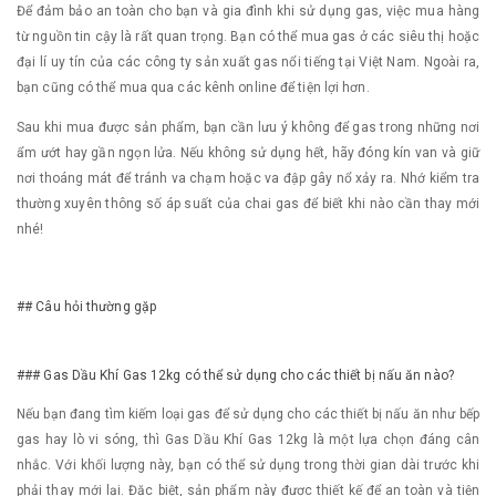
Để đảm bảo an toàn cho bạn và gia đình khi sử dụng gas, việc mua hàng
từ nguồn tin cậy là rất quan trọng. Bạn có thể mua gas ở các siêu thị hoặc
đại lí uy tín của các công ty sản xuất gas nổi tiếng tại Việt Nam. Ngoài ra,
bạn cũng có thể mua qua các kênh online để tiện lợi hơn.
Sau khi mua được sản phẩm, bạn cần lưu ý không để gas trong những nơi
ẩm ướt hay gần ngọn lửa. Nếu không sử dụng hết, hãy đóng kín van và giữ
nơi thoáng mát để tránh va chạm hoặc va đập gây nổ xảy ra. Nhớ kiểm tra
thường xuyên thông số áp suất của chai gas để biết khi nào cần thay mới
nhé!
## Câu hỏi thường gặp
### Gas Dầu Khí Gas 12kg có thể sử dụng cho các thiết bị nấu ăn nào?
Nếu bạn đang tìm kiếm loại gas để sử dụng cho các thiết bị nấu ăn như bếp
gas hay lò vi sóng, thì Gas Dầu Khí Gas 12kg là một lựa chọn đáng cân
nhắc. Với khối lượng này, bạn có thể sử dụng trong thời gian dài trước khi
phải thay mới lại. Đặc biệt, sản phẩm này được thiết kế để an toàn và tiện