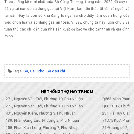
Theo thống kê mới nhất của Bộ Công Thương, trong năm 2020 đã xảy ra
56 vụ tai nạn do sử dụng gas tại Việt Nam, làm tổn thất rất lớn về người và
tài sản. Đây là con số khá đáng lo ngại và cho thấy tầm quan trọng của
việc chọn lựa và sử dụng gas an toàn. Vì vậy, chúng ta hãy luôn chú ý và
tuân thủ các chỉ dẫn của nhà sản xuất để bảo vệ cho bản thân và gia đình
mình.
Tags:
Ga
,
Ga 12kg
,
Ga dầu khí
HỆ THỐNG THỢ HAY TP.HCM
271, Nguyễn Văn Trỗi, Phường 10, Phú Nhuận
Q563 Minh Phụng,
271, Nguyễn Văn Trỗi, Phường 10, Phú Nhuận
Q66 HT17, Phường
431, Nguyễn Kiệm, Phường 3, Phú Nhuận
231 Hà Huy Giáp, 
139, Phan Đăng Lưu, Phường 2, Phú Nhuận
71D/5 Kp7, Phường
158, Phan Xích Long, Phường 7, Phú Nhuận
21 Đường số 2, KP