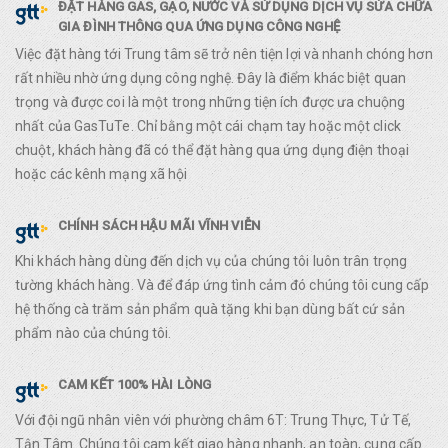
ĐẶT HÀNG GAS, GẠO, NƯỚC VÀ SỬ DỤNG DỊCH VỤ SỬA CHỮA
GIA ĐÌNH THÔNG QUA ỨNG DỤNG CÔNG NGHỆ
Việc đặt hàng tới Trung tâm sẽ trở nên tiện lợi và nhanh chóng hơn
rất nhiều nhờ ứng dụng công nghệ. Đây là điểm khác biệt quan
trọng và được coi là một trong những tiện ích được ưa chuộng
nhất của GasTuTe. Chỉ bằng một cái chạm tay hoặc một click
chuột, khách hàng đã có thể đặt hàng qua ứng dụng điện thoại
hoặc các kênh mạng xã hội
CHÍNH SÁCH HẬU MÃI VĨNH VIỄN
Khi khách hàng dùng đến dịch vụ của chúng tôi luôn trân trọng
tường khách hàng. Và để đáp ứng tình cảm đó chúng tôi cung cấp
hệ thống cà trăm sản phẩm quà tặng khi bạn dùng bất cứ sản
phẩm nào của chúng tôi.
CAM KẾT 100% HÀI LÒNG
Với đội ngũ nhân viên với phường châm 6T: Trung Thực, Tử Tế,
Tận Tâm. Chúng tôi cam kết giao hàng nhanh, an toàn, cung cấp