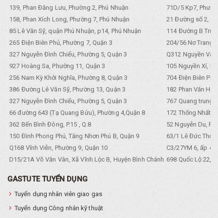
139, Phan Đăng Lưu, Phường 2, Phú Nhuận
71D/5 Kp7, Phường
158, Phan Xích Long, Phường 7, Phú Nhuận
21 Đường số 2, KP
85 Lê Văn Sỹ, quận Phú Nhuận, p14, Phú Nhuận
114 Đường B Trưng
265 Điện Biên Phủ, Phường 7, Quận 3
204/56 Nơ Trang L
327 Nguyễn Đình Chiểu, Phường 5, Quận 3
Q312 Nguyền Văn 
927 Hoàng Sa, Phường 11, Quận 3
105 Nguyền Xí, Ph
256 Nam Kỳ Khởi Nghĩa, Phường 8, Quận 3
704 Điện Biên Phũ 
386 Đường Lê Văn Sỹ, Phường 13, Quận 3
182 Phan Văn Hân,
327 Nguyễn Đình Chiểu, Phường 5, Quận 3
767 Quang trung, 
66 đường 643 (Tạ Quang Bửu), Phường 4,Quận 8
172 Thống Nhất. P
362 Bến Bình Đông, P.15 , Q.8
52 Nguyễn Du, Ph
150 Đình Phong Phú, Tăng Nhơn Phú B, Quận 9
63/1 Lê Đức Thọ, 
Q168 Vĩnh Viễn, Phường 9, Quận 10
C3/27YM 6, ấp 4, 
D15/21A Võ Văn Vân, Xã Vĩnh Lộc B, Huyện Bình Chánh
698 Quốc Lộ 22, Tổ
GASTUTE TUYỂN DỤNG
Tuyển dụng nhân viên giao gas
Tuyển dụng Công nhân kỹ thuật