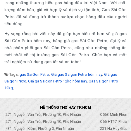
trong những thương hiệu gas hàng đầu tại Việt Nam. Với chất
lượng đảm bảo, giá cả hợp lý và dịch vụ tận tình, Gas Sài Gòn
Petro đã và đang trở thành sự lựa chọn hàng đầu của người
tiêu dùng.
Hy vọng rằng bài viết này đã giúp bạn hiểu rõ hơn về giá gas
Sài Gòn Petro hôm nay, bảng giá gas Sài Gòn Petro, đại lý và
nhà phân phối gas Sài Gòn Petro, cũng như những thông tin
mới nhất về thị trường gas Sài Gòn Petro. Chúc bạn có một
trải nghiệm sử dụng gas tốt và an toàn!
Tags:
gas SaiGon Petro
,
Giá gas Saigon Petro hôm nay
,
Giá gas
Saigon Petro
,
Giá ga Saigon Petro 12kg hôm nay
,
Gas Saigon Petro
12kg
,
HỆ THỐNG THỢ HAY TP.HCM
271, Nguyễn Văn Trỗi, Phường 10, Phú Nhuận
Q563 Minh Phụng,
271, Nguyễn Văn Trỗi, Phường 10, Phú Nhuận
Q66 HT17, Phường
431, Nguyễn Kiệm, Phường 3, Phú Nhuận
231 Hà Huy Giáp, 