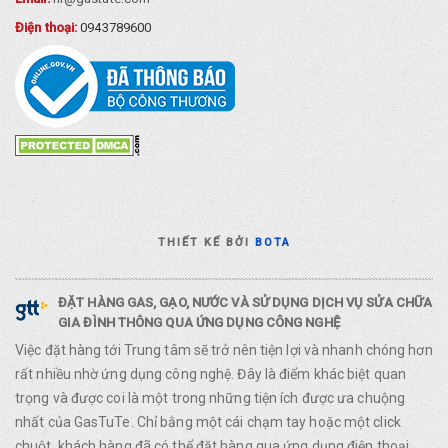
Điện thoại:
0943789600
THIẾT KẾ BỞI
BOTA
ĐẶT HÀNG GAS, GẠO, NƯỚC VÀ SỬ DỤNG DỊCH VỤ SỬA CHỮA
GIA ĐÌNH THÔNG QUA ỨNG DỤNG CÔNG NGHỆ
Việc đặt hàng tới Trung tâm sẽ trở nên tiện lợi và nhanh chóng hơn
rất nhiều nhờ ứng dụng công nghệ. Đây là điểm khác biệt quan
trọng và được coi là một trong những tiện ích được ưa chuộng
nhất của GasTuTe. Chỉ bằng một cái chạm tay hoặc một click
chuột, khách hàng đã có thể đặt hàng qua ứng dụng điện thoại