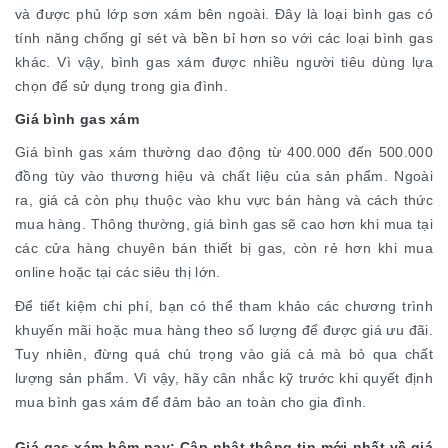
và được phủ lớp sơn xám bên ngoài. Đây là loại bình gas có
tính năng chống gỉ sét và bền bỉ hơn so với các loại bình gas
khác. Vì vậy, bình gas xám được nhiều người tiêu dùng lựa
chọn để sử dụng trong gia đình.
Giá bình gas xám
Giá bình gas xám thường dao động từ 400.000 đến 500.000
đồng tùy vào thương hiệu và chất liệu của sản phẩm. Ngoài
ra, giá cả còn phụ thuộc vào khu vực bán hàng và cách thức
mua hàng. Thông thường, giá bình gas sẽ cao hơn khi mua tại
các cửa hàng chuyên bán thiết bị gas, còn rẻ hơn khi mua
online hoặc tại các siêu thị lớn.
Để tiết kiệm chi phí, bạn có thể tham khảo các chương trình
khuyến mãi hoặc mua hàng theo số lượng để được giá ưu đãi.
Tuy nhiên, đừng quá chú trọng vào giá cả mà bỏ qua chất
lượng sản phẩm. Vì vậy, hãy cân nhắc kỹ trước khi quyết định
mua bình gas xám để đảm bảo an toàn cho gia đình.
Giá gas xám hôm nay: Cập nhật thông tin mới nhất về giá