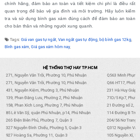
chính hãng, đảm bảo an toàn và tiết kiệm chi phí là điều rất
quan trọng để bảo vệ gia đình và môi trường. Hãy luôn kiểm
tra và sử dụng bình gas xám đúng cách để đảm bảo an toàn
cho bản thân và những người xung quanh.
Tags:
Giá van gas tự ngắt
,
Van ngắt gas tự động
,
bộ bình gas 12kg
,
Bình gas xám
,
Giá gas xám hôm nay
,
HỆ THỐNG THỢ HAY TP.HCM
271, Nguyễn Văn Trỗi, Phường 10, Phú Nhuận
Q563 Minh Phụng,
271, Nguyễn Văn Trỗi, Phường 10, Phú Nhuận
Q66 HT17, Phường
431, Nguyễn Kiệm, Phường 3, Phú Nhuận
231 Hà Huy Giáp, 
139, Phan Đăng Lưu, Phường 2, Phú Nhuận
71D/5 Kp7, Phường
158, Phan Xích Long, Phường 7, Phú Nhuận
21 Đường số 2, KP
85 Lê Văn Sỹ, quận Phú Nhuận, p14, Phú Nhuận
114 Đường B Trưng
265 Điện Biên Phủ, Phường 7, Quận 3
204/56 Nơ Trang L
327 Nguyễn Đình Chiểu, Phường 5, Quận 3
Q312 Nguyền Văn 
927 Hoàng Sa, Phường 11, Quận 3
105 Nguyền Xí, Ph