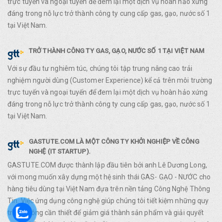
trực tuyến và ngoại tuyến để đem lại một dịch vụ hoàn hảo xứng
đáng trong nỗ lực trở thành công ty cung cấp gas, gạo, nước số 1
tại Việt Nam.
TRỞ THÀNH CÔNG TY GAS, GẠO, NƯỚC SỐ 1 TẠI VIỆT NAM
Với sự đầu tư nghiêm túc, chúng tôi tập trung nâng cao trải
nghiệm người dùng (Customer Experience) kể cả trên môi trường
trực tuyến và ngoại tuyến để đem lại một dịch vụ hoàn hảo xứng
đáng trong nỗ lực trở thành công ty cung cấp gas, gạo, nước số 1
tại Việt Nam.
GASTUTE.COM LÀ MỘT CÔNG TY KHỞI NGHIỆP VỀ CÔNG
NGHỆ (IT STARTUP).
GASTUTE.COM được thành lập đầu tiên bởi anh Lê Dương Long,
với mong muốn xây dựng một hệ sinh thái GAS- GẠO - NƯỚC cho
hàng tiêu dùng tại Việt Nam đựa trên nền tảng Công Nghệ Thông
Tin. Việc ứng dụng công nghệ giúp chúng tôi tiết kiệm những quy
trình không cần thiết để giảm giá thành sản phẩm và giải quyết