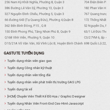
256 Nam Kỳ Khởi Nghĩa, Phường 8, Quận 3
704 Điện Biên Phũ 
386 Đường Lê Văn Sỹ, Phường 13, Quận 3
182 Phan Văn Hân,
327 Nguyễn Đình Chiểu, Phường 5, Quận 3
767 Quang trung, 
66 đường 643 (Tạ Quang Bửu), Phường 4,Quận 8
172 Thống Nhất. P
362 Bến Bình Đông, P.15 , Q.8
52 Nguyễn Du, Ph
150 Đình Phong Phú, Tăng Nhơn Phú B, Quận 9
63/1 Lê Đức Thọ, 
Q168 Vĩnh Viễn, Phường 9, Quận 10
C3/27YM 6, ấp 4, 
D15/21A Võ Văn Vân, Xã Vĩnh Lộc B, Huyện Bình Chánh
698 Quốc Lộ 22, Tổ
GASTUTE TUYỂN DỤNG
Tuyển dụng nhân viên giao gas
Tuyển dụng Công nhân kỹ thuật
Tuyển dụng nhân viên tổng đài
Tuyển dụng nhân viên phát triển thị trường GAS LPG
Tuyển dụng tài xế
[HCM] Chuyên Viên Thiết Kế Đồ Họa / Graphic Designer
Tuyển dụng Nhân Viên Front-End Css-Html-Javascript