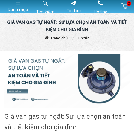
0
Danh mục
Tin tức
Tìm kiếm
Hotline
Hiện chưa có sản phẩm nào trong giỏ hàng của bạn
GIÁ VAN GAS TỰ NGẮT: SỰ LỰA CHỌN AN TOÀN VÀ TIẾT
KIỆM CHO GIA ĐÌNH
Trang chủ
Tin tức
Giá van gas tự ngắt: Sự lựa chọn an toàn
và tiết kiệm cho gia đình