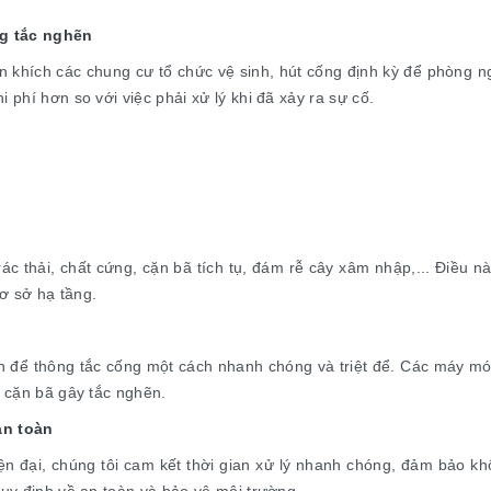
g tắc nghẽn
n khích các chung cư tổ chức vệ sinh, hút cống định kỳ để phòng n
 phí hơn so với việc phải xử lý khi đã xảy ra sự cố.
c thải, chất cứng, cặn bã tích tụ, đám rễ cây xâm nhập,... Điều này
ơ sở hạ tầng.
tiến để thông tắc cống một cách nhanh chóng và triệt để. Các máy 
à cặn bã gây tắc nghẽn.
an toàn
hiện đại, chúng tôi cam kết thời gian xử lý nhanh chóng, đảm bảo