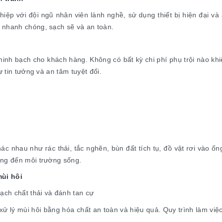
iệp với đội ngũ nhân viên lành nghề, sử dụng thiết bị hiện đại và
 nhanh chóng, sạch sẽ và an toàn.
inh bạch cho khách hàng. Không có bất kỳ chi phí phụ trội nào kh
ự tin tưởng và an tâm tuyệt đối.
 nhau như rác thải, tắc nghẽn, bùn đất tích tụ, đồ vật rơi vào ống,
ởng đến môi trường sống.
mùi hôi
ạch chất thải và đánh tan cự
xử lý mùi hôi bằng hóa chất an toàn và hiệu quả. Quy trình làm v