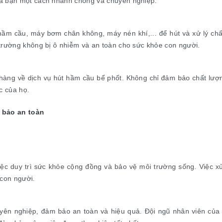
ủa bạn một cách nhanh chóng và chuyên nghiệp.
 hầm cầu, máy bơm chân không, máy nén khí,... để hút và xử lý ch
 trường không bị ô nhiễm và an toàn cho sức khỏe con người.
hàng về dịch vụ hút hầm cầu bể phốt. Không chỉ đảm bảo chất lượ
c của họ.
 bảo an toàn
iệc duy trì sức khỏe cộng đồng và bảo vệ môi trường sống. Việc x
con người.
uyên nghiệp, đảm bảo an toàn và hiệu quả. Đội ngũ nhân viên của 