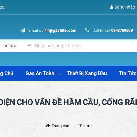
Đăng nhập
00
Email us!
hr@gastute.com
Call to us!
0943789600
ng Chủ
Gas An Toàn
Thiết Bị Xăng Dầu
Tin Tức
 DIỆN CHO VẤN ĐỀ HẦM CẦU, CỐNG RÃ
Trang chủ
Tin tức