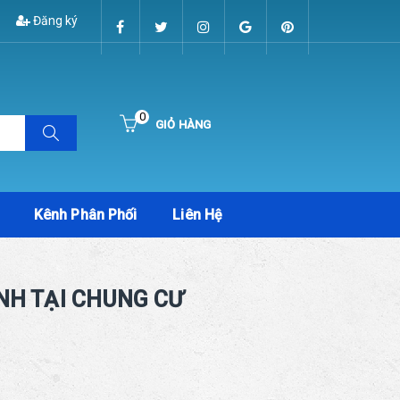
Đăng ký
0
GIỎ HÀNG
Hiện chưa có sản phẩm nào trong giỏ hàng của bạn
Kênh Phân Phối
Liên Hệ
NH TẠI CHUNG CƯ