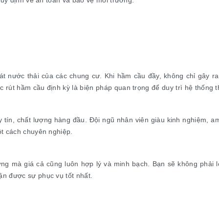
quy định về an toàn và bảo vệ môi trường.
t nước thải của các chung cư. Khi hầm cầu đầy, không chỉ gây ra
rút hầm cầu định kỳ là biện pháp quan trọng để duy trì hệ thống 
tín, chất lượng hàng đầu. Đội ngũ nhân viên giàu kinh nghiệm, am
ột cách chuyên nghiệp.
ng mà giá cả cũng luôn hợp lý và minh bạch. Bạn sẽ không phải lo 
n được sự phục vụ tốt nhất.