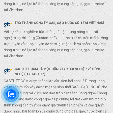
đáng trong nỗ lực trở thành công ty cung cấp gas, gạo, nước số 1
tại Việt Nam.
TRỞ THÀNH CÔNG TY GAS, GẠO, NƯỚC SỐ 1 TẠI VIỆT NAM
Với sự đầu tư nghiêm túc, chúng tôi tập trung nâng cao trải
nghiệm người dùng (Customer Experience) kể cả trên môi trường
trực tuyến và ngoại tuyến để đem lại một dịch vụ hoàn hảo xứng
đáng trong nỗ lực trở thành công ty cung cấp gas, gạo, nước số 1
tại Việt Nam.
GASTUTE.COM LÀ MỘT CÔNG TY KHỞI NGHIỆP VỀ CÔNG
NGHỆ (IT STARTUP).
GASTUTE.COM được thành lập đầu tiên bởi anh Lê Dương Long,
với mong muốn xây dựng một hệ sinh thái GAS- GẠO - NƯỚC cho
hàng tiêu dùng tại Việt Nam đựa trên nền tảng Công Nghệ Thông
Tin. Việc ứng dụng công nghệ giúp chúng tôi tiết kiệm những quy
trình không cần thiết để giảm giá thành sản phẩm và giải quyết
được nhiều bài toán lớn về chuỗi cung ứng gas, gạo, nước trên cả