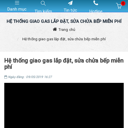
0
Danh mục
Tin tức
Tìm kiếm
Hotline
Hiện chưa có sản phẩm nào trong giỏ hàng của bạn
HỆ THỐNG GIAO GAS LẮP ĐẶT, SỬA CHỬA BẾP MIỄN PHÍ
Trang chủ
Hệ thống giao gas lắp đặt, sửa chửa bếp miễn phí
Hệ thống giao gas lắp đặt, sửa chửa bếp miễn
phí
Ngày đăng : 09/05/2019 16:27