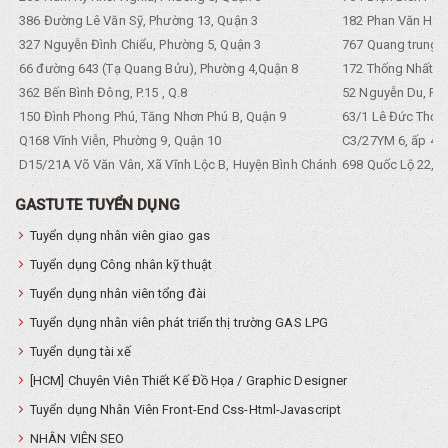
386 Đường Lê Văn Sỹ, Phường 13, Quận 3
182 Phan Văn Hân,
327 Nguyễn Đình Chiểu, Phường 5, Quận 3
767 Quang trung, 
66 đường 643 (Tạ Quang Bửu), Phường 4,Quận 8
172 Thống Nhất. P
362 Bến Bình Đông, P.15 , Q.8
52 Nguyễn Du, Ph
150 Đình Phong Phú, Tăng Nhơn Phú B, Quận 9
63/1 Lê Đức Thọ, 
Q168 Vĩnh Viễn, Phường 9, Quận 10
C3/27YM 6, ấp 4, 
D15/21A Võ Văn Vân, Xã Vĩnh Lộc B, Huyện Bình Chánh
698 Quốc Lộ 22, Tổ
GASTUTE TUYỂN DỤNG
Tuyển dụng nhân viên giao gas
Tuyển dụng Công nhân kỹ thuật
Tuyển dụng nhân viên tổng đài
Tuyển dụng nhân viên phát triển thị trường GAS LPG
Tuyển dụng tài xế
[HCM] Chuyên Viên Thiết Kế Đồ Họa / Graphic Designer
Tuyển dụng Nhân Viên Front-End Css-Html-Javascript
NHÂN VIÊN SEO