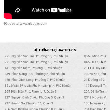
Đặt gas tại www.giaogas.com
HỆ THỐNG THỢ HAY TP.HCM
271, Nguyễn Văn Trỗi, Phường 10, Phú Nhuận
Q563 Minh Phụng,
271, Nguyễn Văn Trỗi, Phường 10, Phú Nhuận
Q66 HT17, Phường
431, Nguyễn Kiệm, Phường 3, Phú Nhuận
231 Hà Huy Giáp, 
139, Phan Đăng Lưu, Phường 2, Phú Nhuận
71D/5 Kp7, Phường
158, Phan Xích Long, Phường 7, Phú Nhuận
21 Đường số 2, KP
85 Lê Văn Sỹ, quận Phú Nhuận, p14, Phú Nhuận
114 Đường B Trưng
265 Điện Biên Phủ, Phường 7, Quận 3
204/56 Nơ Trang L
327 Nguyễn Đình Chiểu, Phường 5, Quận 3
Q312 Nguyền Văn 
927 Hoàng Sa, Phường 11, Quận 3
105 Nguyền Xí, Ph
256 Nam Kỳ Khởi Nghĩa, Phường 8, Quận 3
704 Điện Biên Phũ 