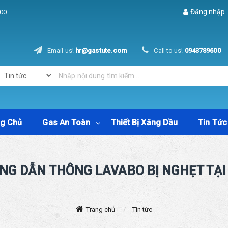
Đăng nhập
00
Email us!
hr@gastute.com
Call to us!
0943789600
ng Chủ
Gas An Toàn
Thiết Bị Xăng Dầu
Tin Tức
NG DẪN THÔNG LAVABO BỊ NGHẸT TẠI
Trang chủ
Tin tức