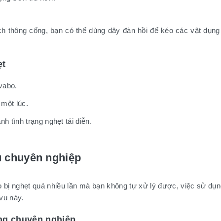
ch thông cống, bạn có thể dùng dây đàn hồi để kéo các vật dụng 
ẹt
vabo.
một lúc.
h tình trạng nghẹt tái diễn.
u chuyên nghiệp
bị nghẹt quá nhiều lần mà bạn không tự xử lý được, việc sử dụng
 vụ này.
ống chuyên nghiệp