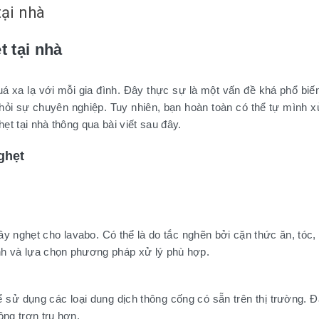
ại nhà
 tại nhà
uá xa lạ với mỗi gia đình. Đây thực sự là một vấn đề khá phổ biế
i hỏi sự chuyên nghiệp. Tuy nhiên, bạn hoàn toàn có thể tự mình 
ẹt tại nhà thông qua bài viết sau đây.
ghẹt
y nghẹt cho lavabo. Có thể là do tắc nghẽn bởi cặn thức ăn, tóc,
ình và lựa chọn phương pháp xử lý phù hợp.
 sử dụng các loại dung dịch thông cống có sẵn trên thị trường. Đ
ộng trơn tru hơn.