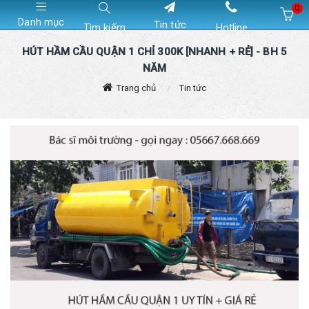
0
Danh mục
Tin tức
Tìm kiếm
Hotline
Hiện chưa có sản phẩm nào trong giỏ hàng của bạn
HÚT HẦM CẦU QUẬN 1 CHỈ 300K [NHANH + RẺ] - BH 5
NĂM
Trang chủ
Tin tức