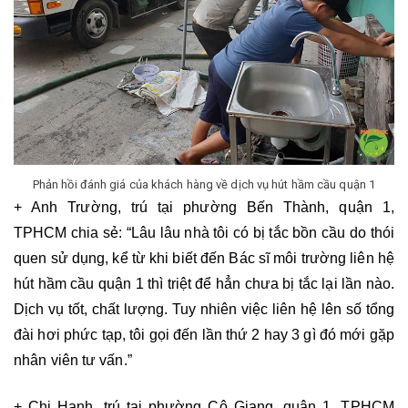
Phản hồi đánh giá của khách hàng về dịch vụ hút hầm cầu quận 1
+ Anh Trường, trú tại phường Bến Thành, quận 1, 
TPHCM chia sẻ: “Lâu lâu nhà tôi có bị tắc bồn cầu do thói 
quen sử dụng, kể từ khi biết đến Bác sĩ môi trường liên hệ 
hút hầm cầu quận 1 thì triệt để hẳn chưa bị tắc lại lần nào. 
Dịch vụ tốt, chất lượng. Tuy nhiên việc liên hệ lên số tổng 
đài hơi phức tạp, tôi gọi đến lần thứ 2 hay 3 gì đó mới gặp 
nhân viên tư vấn.”
+ Chị Hạnh, trú tại phường Cô Giang, quận 1, TPHCM 