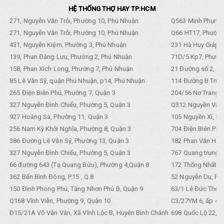
HỆ THỐNG THỢ HAY TP.HCM
271, Nguyễn Văn Trỗi, Phường 10, Phú Nhuận
Q563 Minh Phụng,
271, Nguyễn Văn Trỗi, Phường 10, Phú Nhuận
Q66 HT17, Phường
431, Nguyễn Kiệm, Phường 3, Phú Nhuận
231 Hà Huy Giáp, 
139, Phan Đăng Lưu, Phường 2, Phú Nhuận
71D/5 Kp7, Phường
158, Phan Xích Long, Phường 7, Phú Nhuận
21 Đường số 2, KP
85 Lê Văn Sỹ, quận Phú Nhuận, p14, Phú Nhuận
114 Đường B Trưng
265 Điện Biên Phủ, Phường 7, Quận 3
204/56 Nơ Trang L
327 Nguyễn Đình Chiểu, Phường 5, Quận 3
Q312 Nguyền Văn 
927 Hoàng Sa, Phường 11, Quận 3
105 Nguyền Xí, Ph
256 Nam Kỳ Khởi Nghĩa, Phường 8, Quận 3
704 Điện Biên Phũ 
386 Đường Lê Văn Sỹ, Phường 13, Quận 3
182 Phan Văn Hân,
327 Nguyễn Đình Chiểu, Phường 5, Quận 3
767 Quang trung, 
66 đường 643 (Tạ Quang Bửu), Phường 4,Quận 8
172 Thống Nhất. P
362 Bến Bình Đông, P.15 , Q.8
52 Nguyễn Du, Ph
150 Đình Phong Phú, Tăng Nhơn Phú B, Quận 9
63/1 Lê Đức Thọ, 
Q168 Vĩnh Viễn, Phường 9, Quận 10
C3/27YM 6, ấp 4, 
D15/21A Võ Văn Vân, Xã Vĩnh Lộc B, Huyện Bình Chánh
698 Quốc Lộ 22, Tổ