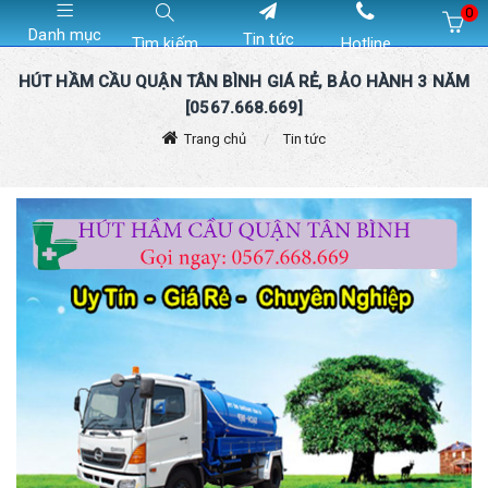
0
Danh mục
Tin tức
Tìm kiếm
Hotline
Hiện chưa có sản phẩm nào trong giỏ hàng của bạn
HÚT HẦM CẦU QUẬN TÂN BÌNH GIÁ RẺ, BẢO HÀNH 3 NĂM
[0567.668.669]
Trang chủ
Tin tức