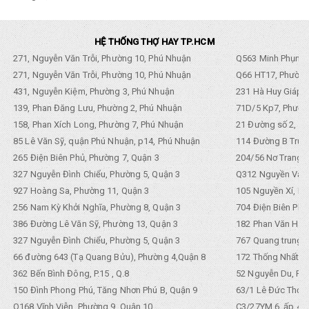
HỆ THỐNG THỢ HAY TP.HCM
271, Nguyễn Văn Trỗi, Phường 10, Phú Nhuận
Q563 Minh Phụng,
271, Nguyễn Văn Trỗi, Phường 10, Phú Nhuận
Q66 HT17, Phường
431, Nguyễn Kiệm, Phường 3, Phú Nhuận
231 Hà Huy Giáp, 
139, Phan Đăng Lưu, Phường 2, Phú Nhuận
71D/5 Kp7, Phường
158, Phan Xích Long, Phường 7, Phú Nhuận
21 Đường số 2, KP
85 Lê Văn Sỹ, quận Phú Nhuận, p14, Phú Nhuận
114 Đường B Trưng
265 Điện Biên Phủ, Phường 7, Quận 3
204/56 Nơ Trang L
327 Nguyễn Đình Chiểu, Phường 5, Quận 3
Q312 Nguyền Văn 
927 Hoàng Sa, Phường 11, Quận 3
105 Nguyền Xí, Ph
256 Nam Kỳ Khởi Nghĩa, Phường 8, Quận 3
704 Điện Biên Phũ 
386 Đường Lê Văn Sỹ, Phường 13, Quận 3
182 Phan Văn Hân,
327 Nguyễn Đình Chiểu, Phường 5, Quận 3
767 Quang trung, 
66 đường 643 (Tạ Quang Bửu), Phường 4,Quận 8
172 Thống Nhất. P
362 Bến Bình Đông, P.15 , Q.8
52 Nguyễn Du, Ph
150 Đình Phong Phú, Tăng Nhơn Phú B, Quận 9
63/1 Lê Đức Thọ, 
Q168 Vĩnh Viễn, Phường 9, Quận 10
C3/27YM 6, ấp 4, 