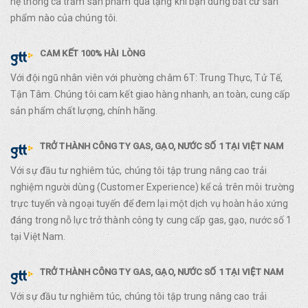
hệ thống cà trăm sản phẩm quà tặng khi bạn dùng bất cứ sản
phẩm nào của chúng tôi.
CAM KẾT 100% HÀI LÒNG
Với đội ngũ nhân viên với phường châm 6T: Trung Thực, Tử Tế,
Tận Tâm. Chúng tôi cam kết giao hàng nhanh, an toàn, cung cấp
sản phẩm chất lượng, chính hãng.
TRỞ THÀNH CÔNG TY GAS, GẠO, NƯỚC SỐ 1 TẠI VIỆT NAM
Với sự đầu tư nghiêm túc, chúng tôi tập trung nâng cao trải
nghiệm người dùng (Customer Experience) kể cả trên môi trường
trực tuyến và ngoại tuyến để đem lại một dịch vụ hoàn hảo xứng
đáng trong nỗ lực trở thành công ty cung cấp gas, gạo, nước số 1
tại Việt Nam.
TRỞ THÀNH CÔNG TY GAS, GẠO, NƯỚC SỐ 1 TẠI VIỆT NAM
Với sự đầu tư nghiêm túc, chúng tôi tập trung nâng cao trải